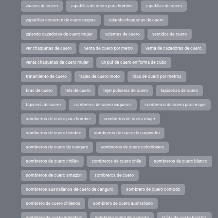
zuecos de cuero
zapatillas de cuero para hombre
zapatillas de cuero
zapatillas converse de cuero negras
zalando chaquetas de cuero
zalando cazadoras de cuero mujer
volantes de cuero
vestidos de cuero
ver chaquetas de cuero
venta de cuero por metro
venta de cazadoras de cuero
venta chaquetas de cuero mujer
un puf de cuero en forma de cubo
tratamiento de cuero
trajes de cuero moto
tiras de cuero por metros
tiras de cuero
tela de cuero
tejer pulseras de cuero
tapicerias de cuero
tapicería de cuero
sombreros de cuero vaqueros
sombreros de cuero para mujer
sombreros de cuero para hombre
sombreros de cuero mujer
sombreros de cuero hombre
sombreros de cuero de carpincho
sombreros de cuero de canguro
sombreros de cuero colombiano
sombreros de cuero chillán
sombreros de cuero chile
sombreros de cuero blanco
sombreros de cuero amazon
sombreros de cuero
sombreros australianos de cuero de canguro
sombrero de cuero comodo
sombrero de cuero chilenos
sombrero de cuero australiano
sombrero de cuero argentino
sombrero cuero de canguro
sofas de cuero baratos