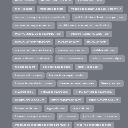
monos de cuero
mono de cuero para moto
mono de cuero moto
mono de cuero
monederos de cuero
modelos de chaquetas de cuero para mujer
modelos de chaquetas de cuero para hombre
modelos de chaquetas de cuero para dama
modelos de chaquetas de cuero
modelos de casacas de cuero para hombre
modelos chaquetas de cuero para mujer
modelos chaquetas de cuero mujer
mochilas de cuero artesanales
mochilas de cuero
mochila de cuero
maquina de coser cuero barata
maquina de coser cuero
maletines de cuero
maletas de cuero para hombre
maletas de cuero moto
maletas de cuero antiguas
maletas de cuero
looks con falda de cuero
look falda de cuero
look con falda de cuero
llaveros de cuero para hombres
llaveros de cuero hechos a mano
llaveros de cuero artesanales
llaveros de cuero
llavero de cuero
limpieza de cuero coche
limpiar tapiceria de cuero coche
limpiar tapiceria de cuero
limpiar chaqueta de cuero
limpiar cazadora de cuero
limpiadores de cuero
leggins de cuero
latigos de cuero
las mejores chaquetas de cuero
jaket de cuero
jackets de cuero para hombre
imagenes de chaquetas de cuero para mujeres
imagenes chaquetas de cuero