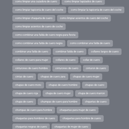
como limpiar una cazadora de cuero
como limpiar tapizados de cuero
como limpiar tapiceria de cuero del coche
como limpiar la tapiceria de cuero del coche
como limpiar chaqueta de cuero
como limpiar asientos de cuero del coche
como limpiar asientos de cuero de coche
como combinar una falda de cuero negra para fiesta
como combinar una falda de cuero negra
como combinar una falda de cuero
combinar una falda de cuero
combinar falda de cuero
collares largos de cuero
collares de cuero para mujer
collares de cuero
collar de cuero
cinturones de cuero hombre
cinturones de cuero
cinturon de cuero
cintas de cuero
chupas de cuero zara
chupas de cuero mujer
chupas de cuero moto
chupas de cuero hombre
chupas de cuero
chupa de cuero roja
chupa de cuero mujer
chupa de cuero marron
chupa de cuero
chumpas de cuero para hombre
chquetas de cuero
chompas de cuero para hombre
chaquetas para mujer de cuero
chaquetas para hombres de cuero
chaquetas para hombre de cuero
chaquetas negras de cuero
chaquetas de mujer de cuero