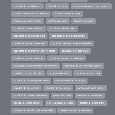
chanclas de cuero hombre
chanclas de cuero
chamarras de cuero para hombres
chamarras de cuero para hombre
chamarra de cuero mujer
chamarra de cuero hombre
chalecos de cuero
chaketas de cuero
cazadoras moteras de cuero
cazadoras de cuero rojas
cazadoras de cuero para moto
cazadoras de cuero para hombre
cazadoras de cuero mujer zara
cazadoras de cuero mujer stradivarius
cazadoras de cuero mujer el corte ingles
cazadoras de cuero mujer
cazadoras de cuero moteras
cazadoras de cuero hombre zara
cazadoras de cuero hombre massimo dutti
cazadoras de cuero hombre baratas
cazadoras de cuero hombre
cazadoras de cuero
cazadora de cuero zara
cazadora de cuero segunda mano
cazadora de cuero roja mujer
cazadora de cuero mujer
cazadora de cuero moto
cazadora de cuero hombre
cazadora de cuero estilo motero
cascos de cuero
casacas de cuero mujer
casacas de cuero hombre
carteras negras de cuero
carteras de cuero prune
carteras de cuero hombre artesanales
carteras de cuero artesanales