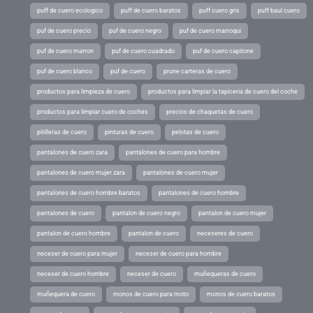
puff de cuero ecologico
puff de cuero baratos
puff cuero gris
puff baul cuero
puf de cuero precio
puf de cuero negro
puf de cuero marroqui
puf de cuero marron
puf de cuero cuadrado
puf de cuero capitone
puf de cuero blanco
puf de cuero
prune carteras de cuero
productos para limpieza de cuero
productos para limpiar la tapiceria de cuero del coche
productos para limpiar cuero de coches
precios de chaquetas de cuero
pitilleras de cuero
pinturas de cuero
pelotas de cuero
pantalones de cuero zara
pantalones de cuero para hombre
pantalones de cuero mujer zara
pantalones de cuero mujer
pantalones de cuero hombre baratos
pantalones de cuero hombre
pantalones de cuero
pantalon de cuero negro
pantalon de cuero mujer
pantalon de cuero hombre
pantalon de cuero
neceseres de cuero
neceser de cuero para mujer
neceser de cuero para hombre
neceser de cuero hombre
neceser de cuero
muñequeras de cuero
muñequera de cuero
monos de cuero para moto
monos de cuero baratos