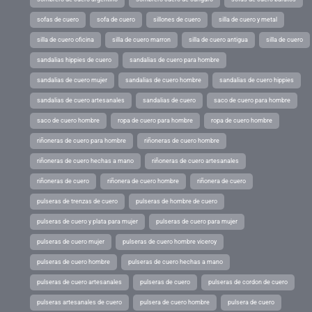
sofas de cuero
sofa de cuero
sillones de cuero
silla de cuero y metal
silla de cuero oficina
silla de cuero marron
silla de cuero antigua
silla de cuero
sandalias hippies de cuero
sandalias de cuero para hombre
sandalias de cuero mujer
sandalias de cuero hombre
sandalias de cuero hippies
sandalias de cuero artesanales
sandalias de cuero
saco de cuero para hombre
saco de cuero hombre
ropa de cuero para hombre
ropa de cuero hombre
riñoneras de cuero para hombre
riñoneras de cuero hombre
riñoneras de cuero hechas a mano
riñoneras de cuero artesanales
riñoneras de cuero
riñonera de cuero hombre
riñonera de cuero
pulseras de trenzas de cuero
pulseras de hombre de cuero
pulseras de cuero y plata para mujer
pulseras de cuero para mujer
pulseras de cuero mujer
pulseras de cuero hombre viceroy
pulseras de cuero hombre
pulseras de cuero hechas a mano
pulseras de cuero artesanales
pulseras de cuero
pulseras de cordon de cuero
pulseras artesanales de cuero
pulsera de cuero hombre
pulsera de cuero