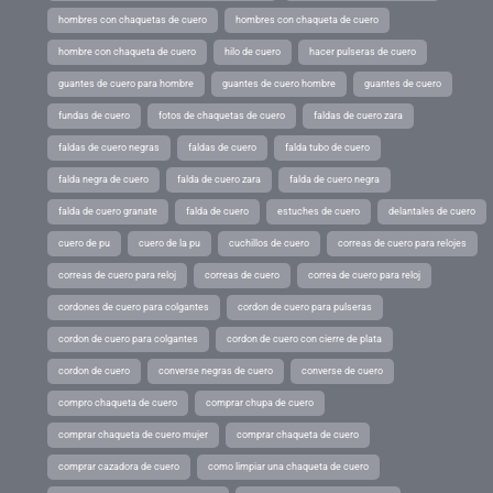
hombres con chaquetas de cuero
hombres con chaqueta de cuero
hombre con chaqueta de cuero
hilo de cuero
hacer pulseras de cuero
guantes de cuero para hombre
guantes de cuero hombre
guantes de cuero
fundas de cuero
fotos de chaquetas de cuero
faldas de cuero zara
faldas de cuero negras
faldas de cuero
falda tubo de cuero
falda negra de cuero
falda de cuero zara
falda de cuero negra
falda de cuero granate
falda de cuero
estuches de cuero
delantales de cuero
cuero de pu
cuero de la pu
cuchillos de cuero
correas de cuero para relojes
correas de cuero para reloj
correas de cuero
correa de cuero para reloj
cordones de cuero para colgantes
cordon de cuero para pulseras
cordon de cuero para colgantes
cordon de cuero con cierre de plata
cordon de cuero
converse negras de cuero
converse de cuero
compro chaqueta de cuero
comprar chupa de cuero
comprar chaqueta de cuero mujer
comprar chaqueta de cuero
comprar cazadora de cuero
como limpiar una chaqueta de cuero