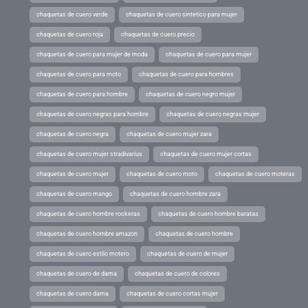
chaquetas de cuero verde
chaquetas de cuero sintetico para mujer
chaquetas de cuero roja
chaquetas de cuero precio
chaquetas de cuero para mujer de moda
chaquetas de cuero para mujer
chaquetas de cuero para moto
chaquetas de cuero para hombres
chaquetas de cuero para hombre
chaquetas de cuero negro mujer
chaquetas de cuero negras para hombre
chaquetas de cuero negras mujer
chaquetas de cuero negra
chaquetas de cuero mujer zara
chaquetas de cuero mujer stradivarius
chaquetas de cuero mujer cortas
chaquetas de cuero mujer
chaquetas de cuero moto
chaquetas de cuero moteras
chaquetas de cuero mango
chaquetas de cuero hombre zara
chaquetas de cuero hombre rockeras
chaquetas de cuero hombre baratas
chaquetas de cuero hombre amazon
chaquetas de cuero hombre
chaquetas de cuero estilo motero
chaquetas de cuero de mujer
chaquetas de cuero de dama
chaquetas de cuero de colores
chaquetas de cuero dama
chaquetas de cuero cortas mujer