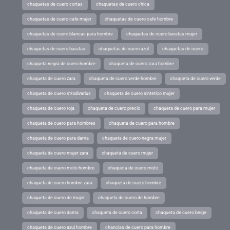
chaquetas de cuero cortas
chaquetas de cuero chica
chaquetas de cuero cafe mujer
chaquetas de cuero cafe hombre
chaquetas de cuero blancas para hombre
chaquetas de cuero baratas mujer
chaquetas de cuero baratas
chaquetas de cuero azul
chaquetas de cuero
chaqueta negra de cuero hombre
chaqueta de cuero zara hombre
chaqueta de cuero zara
chaqueta de cuero verde hombre
chaqueta de cuero verde
chaqueta de cuero stradivarius
chaqueta de cuero sintetico mujer
chaqueta de cuero roja
chaqueta de cuero precio
chaqueta de cuero para mujer
chaqueta de cuero para hombres
chaqueta de cuero para hombre
chaqueta de cuero para dama
chaqueta de cuero negra mujer
chaqueta de cuero mujer zara
chaqueta de cuero mujer
chaqueta de cuero moto hombre
chaqueta de cuero moto
chaqueta de cuero hombre zara
chaqueta de cuero hombre
chaqueta de cuero de mujer
chaqueta de cuero de hombre
chaqueta de cuero dama
chaqueta de cuero corta
chaqueta de cuero beige
chaqueta de cuero azul hombre
chanclas de cuero para hombre