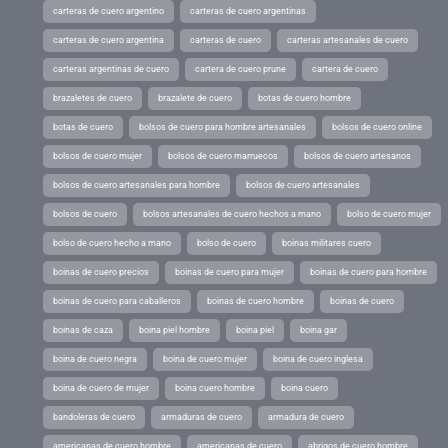
carteras de cuero argentino
carteras de cuero argentinas
carteras de cuero argentina
carteras de cuero
carteras artesanales de cuero
carteras argentinas de cuero
cartera de cuero prune
cartera de cuero
brazaletes de cuero
brazalete de cuero
botas de cuero hombre
botas de cuero
bolsos de cuero para hombre artesanales
bolsos de cuero online
bolsos de cuero mujer
bolsos de cuero marruecos
bolsos de cuero artesanos
bolsos de cuero artesanales para hombre
bolsos de cuero artesanales
bolsos de cuero
bolsos artesanales de cuero hechos a mano
bolso de cuero mujer
bolso de cuero hecho a mano
bolso de cuero
boinas militares cuero
boinas de cuero precios
boinas de cuero para mujer
boinas de cuero para hombre
boinas de cuero para caballeros
boinas de cuero hombre
boinas de cuero
boinas de caza
boina piel hombre
boina piel
boina gar
boina de cuero negra
boina de cuero mujer
boina de cuero inglesa
boina de cuero de mujer
boina cuero hombre
boina cuero
bandoleras de cuero
armaduras de cuero
armadura de cuero
americanas de cuero hombre
americanas de cuero
abrigos de cuero hombre