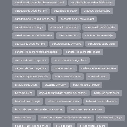
cazadoras de cuero hombre massimo dutti
cazadoras de cuero hombre baratas
cazadoras de cuero hombre
cazadoras de cuero
cazadora de cuero zara
cazadora de cuero segunda mano
cazadora de cuero roja mujer
cazadora de cuero mujer
cazadora de cuero moto
cazadora de cuero hombre
cazadora de cuero estilo motero
cascos de cuero
casacas de cuero mujer
casacas de cuero hombre
carteras negras de cuero
carteras de cuero prune
carteras de cuero hombre artesanales
carteras de cuero artesanales
carteras de cuero argentino
carteras de cuero argentinas
carteras de cuero argentina
carteras de cuero
carteras artesanales de cuero
carteras argentinas de cuero
cartera de cuero prune
cartera de cuero
brazaletes de cuero
brazalete de cuero
botas de cuero hombre
botas de cuero
bolsos de cuero para hombre artesanales
bolsos de cuero online
bolsos de cuero mujer
bolsos de cuero marruecos
bolsos de cuero artesanos
bolsos de cuero artesanales para hombre
bolsos de cuero artesanales
bolsos de cuero
bolsos artesanales de cuero hechos a mano
bolso de cuero mujer
bolso de cuero hecho a mano
bolso de cuero
boinas militares cuero