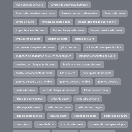
look con falda de cuero
llaveros de cuero para hombres
llaveros de cuero hechos a mano
llaveros de cuero artesanales
llaveros de cuero
llavero de cuero
limpieza de cuero coche
limpiar tapiceria de cuero coche
limpiar tapiceria de cuero
limpiar chaqueta de cuero
limpiar cazadora de cuero
limpiadores de cuero
leggins de cuero
latigos de cuero
las mejores chaquetas de cuero
jaket de cuero
jackets de cuero para hombre
imagenes de chaquetas de cuero para mujeres
imagenes chaquetas de cuero
hombres con chaquetas de cuero
hombres con chaqueta de cuero
hombre con chaqueta de cuero
hilo de cuero
hacer pulseras de cuero
guantes de cuero para hombre
guantes de cuero hombre
guantes de cuero
fundas de cuero
fotos de chaquetas de cuero
faldas de cuero zara
faldas de cuero negras
faldas de cuero
falda tubo de cuero
falda negra de cuero
falda de cuero zara
falda de cuero negra
falda de cuero granate
falda de cuero
estuches de cuero
delantales de cuero
cuero de pu
cuero de la pu
cuchillos de cuero
correas de cuero para relojes