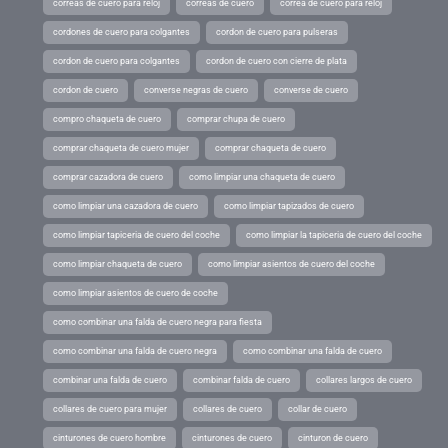
correas de cuero para reloj
correas de cuero
correa de cuero para reloj
cordones de cuero para colgantes
cordon de cuero para pulseras
cordon de cuero para colgantes
cordon de cuero con cierre de plata
cordon de cuero
converse negras de cuero
converse de cuero
compro chaqueta de cuero
comprar chupa de cuero
comprar chaqueta de cuero mujer
comprar chaqueta de cuero
comprar cazadora de cuero
como limpiar una chaqueta de cuero
como limpiar una cazadora de cuero
como limpiar tapizados de cuero
como limpiar tapiceria de cuero del coche
como limpiar la tapiceria de cuero del coche
como limpiar chaqueta de cuero
como limpiar asientos de cuero del coche
como limpiar asientos de cuero de coche
como combinar una falda de cuero negra para fiesta
como combinar una falda de cuero negra
como combinar una falda de cuero
combinar una falda de cuero
combinar falda de cuero
collares largos de cuero
collares de cuero para mujer
collares de cuero
collar de cuero
cinturones de cuero hombre
cinturones de cuero
cinturon de cuero