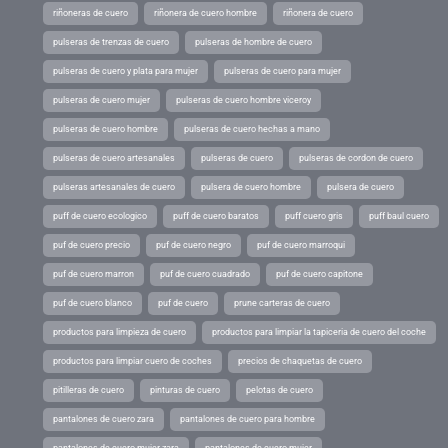
riñoneras de cuero
riñonera de cuero hombre
riñonera de cuero
pulseras de trenzas de cuero
pulseras de hombre de cuero
pulseras de cuero y plata para mujer
pulseras de cuero para mujer
pulseras de cuero mujer
pulseras de cuero hombre viceroy
pulseras de cuero hombre
pulseras de cuero hechas a mano
pulseras de cuero artesanales
pulseras de cuero
pulseras de cordon de cuero
pulseras artesanales de cuero
pulsera de cuero hombre
pulsera de cuero
puff de cuero ecologico
puff de cuero baratos
puff cuero gris
puff baul cuero
puf de cuero precio
puf de cuero negro
puf de cuero marroqui
puf de cuero marron
puf de cuero cuadrado
puf de cuero capitone
puf de cuero blanco
puf de cuero
prune carteras de cuero
productos para limpieza de cuero
productos para limpiar la tapiceria de cuero del coche
productos para limpiar cuero de coches
precios de chaquetas de cuero
pitilleras de cuero
pinturas de cuero
pelotas de cuero
pantalones de cuero zara
pantalones de cuero para hombre