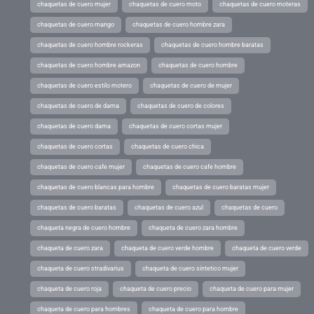
chaquetas de cuero mujer
chaquetas de cuero moto
chaquetas de cuero moteras
chaquetas de cuero mango
chaquetas de cuero hombre zara
chaquetas de cuero hombre rockeras
chaquetas de cuero hombre baratas
chaquetas de cuero hombre amazon
chaquetas de cuero hombre
chaquetas de cuero estilo motero
chaquetas de cuero de mujer
chaquetas de cuero de dama
chaquetas de cuero de colores
chaquetas de cuero dama
chaquetas de cuero cortas mujer
chaquetas de cuero cortas
chaquetas de cuero chica
chaquetas de cuero cafe mujer
chaquetas de cuero cafe hombre
chaquetas de cuero blancas para hombre
chaquetas de cuero baratas mujer
chaquetas de cuero baratas
chaquetas de cuero azul
chaquetas de cuero
chaqueta negra de cuero hombre
chaqueta de cuero zara hombre
chaqueta de cuero zara
chaqueta de cuero verde hombre
chaqueta de cuero verde
chaqueta de cuero stradivarius
chaqueta de cuero sintetico mujer
chaqueta de cuero roja
chaqueta de cuero precio
chaqueta de cuero para mujer
chaqueta de cuero para hombres
chaqueta de cuero para hombre