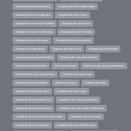
chaqueta de cuero para dama
chaqueta de cuero negra mujer
chaqueta de cuero mujer zara
chaqueta de cuero mujer
chaqueta de cuero moto hombre
chaqueta de cuero moto
chaqueta de cuero hombre zara
chaqueta de cuero hombre
chaqueta de cuero de mujer
chaqueta de cuero de hombre
chaqueta de cuero dama
chaqueta de cuero corta
chaqueta de cuero beige
chaqueta de cuero azul hombre
chanclas de cuero para hombre
chanclas de cuero hombre
chanclas de cuero
chamarras de cuero para hombres
chamarras de cuero para hombre
chamarra de cuero mujer
chamarra de cuero hombre
chalecos de cuero
chaketas de cuero
cazadoras moteras de cuero
cazadoras de cuero rojas
cazadoras de cuero para moto
cazadoras de cuero para hombre
cazadoras de cuero mujer zara
cazadoras de cuero mujer stradivarius
cazadoras de cuero mujer el corte ingles
cazadoras de cuero mujer
cazadoras de cuero moteras
cazadoras de cuero hombre zara