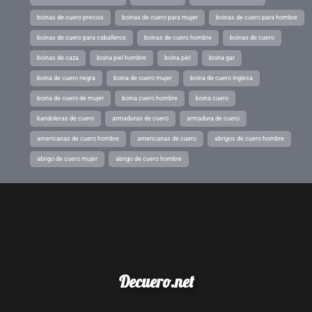
boinas de cuero precios
boinas de cuero para mujer
boinas de cuero para hombre
boinas de cuero para caballeros
boinas de cuero hombre
boinas de cuero
boinas de caza
boina piel hombre
boina piel
boina gar
boina de cuero negra
boina de cuero mujer
boina de cuero inglesa
boina de cuero de mujer
boina cuero hombre
boina cuero
bandoleras de cuero
armaduras de cuero
armadura de cuero
americanas de cuero hombre
americanas de cuero
abrigos de cuero hombre
abrigo de cuero mujer
abrigo de cuero hombre
Decuero.net