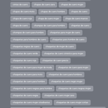
cintas de cuero
chupas de cuero zara
chupas de cuero mujer
chupas de cuero moto
chupas de cuero hombre
chupas de cuero
chupa de cuero roja
chupa de cuero mujer
chupa de cuero marron
chupa de cuero
chumpas de cuero para hombre
chquetas de cuero
chompas de cuero para hombre
chaquetas para mujer de cuero
chaquetas para hombres de cuero
chaquetas para hombre de cuero
chaquetas negras de cuero
chaquetas de mujer de cuero
chaquetas de cuero verde
chaquetas de cuero sintetico para mujer
chaquetas de cuero roja
chaquetas de cuero precio
chaquetas de cuero para mujer de moda
chaquetas de cuero para mujer
chaquetas de cuero para moto
chaquetas de cuero para hombres
chaquetas de cuero para hombre
chaquetas de cuero negro mujer
chaquetas de cuero negras para hombre
chaquetas de cuero negras mujer
chaquetas de cuero negra
chaquetas de cuero mujer zara
chaquetas de cuero mujer stradivarius
chaquetas de cuero mujer cortas