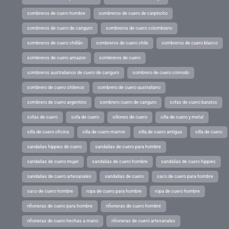
sombreros de cuero hombre
sombreros de cuero de carpincho
sombreros de cuero de canguro
sombreros de cuero colombiano
sombreros de cuero chillán
sombreros de cuero chile
sombreros de cuero blanco
sombreros de cuero amazon
sombreros de cuero
sombreros australianos de cuero de canguro
sombrero de cuero comodo
sombrero de cuero chilenos
sombrero de cuero australiano
sombrero de cuero argentino
sombrero cuero de canguro
sofas de cuero baratos
sofas de cuero
sofa de cuero
sillones de cuero
silla de cuero y metal
silla de cuero oficina
silla de cuero marron
silla de cuero antigua
silla de cuero
sandalias hippies de cuero
sandalias de cuero para hombre
sandalias de cuero mujer
sandalias de cuero hombre
sandalias de cuero hippies
sandalias de cuero artesanales
sandalias de cuero
saco de cuero para hombre
saco de cuero hombre
ropa de cuero para hombre
ropa de cuero hombre
riñoneras de cuero para hombre
riñoneras de cuero hombre
riñoneras de cuero hechas a mano
riñoneras de cuero artesanales