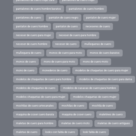
pantalones de cuero mujer zara
pantalones de cuero mujer
pantalones de cuero hombre baratos
pantalones de cuero hombre
pantalones de cuero
pantalon de cuero negro
pantalon de cuero mujer
pantalon de cuero hombre
pantalon de cuero
neceseres de cuero
neceser de cuero para mujer
neceser de cuero para hombre
neceser de cuero hombre
neceser de cuero
muñequeras de cuero
muñequera de cuero
monos de cuero para moto
monos de cuero baratos
monos de cuero
mono de cuero para moto
mono de cuero moto
mono de cuero
monederos de cuero
modelos de chaquetas de cuero para mujer
modelos de chaquetas de cuero para hombre
modelos de chaquetas de cuero para dama
modelos de chaquetas de cuero
modelos de casacas de cuero para hombre
modelos chaquetas de cuero para mujer
modelos chaquetas de cuero mujer
mochilas de cuero artesanales
mochilas de cuero
mochila de cuero
maquina de coser cuero barata
maquina de coser cuero
maletines de cuero
maletas de cuero para hombre
maletas de cuero moto
maletas de cuero antiguas
maletas de cuero
looks con falda de cuero
look falda de cuero