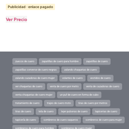
Publicidad · enlace pagado
Ver Precio
zuecos de cuero
zapatillas de cuero para hombre
zapatillas de cuero
zapatillas converse de cuero negras
zalando chaquetas de cuero
zalando cazadoras de cuero mujer
volantes de cuero
vestidos de cuero
ver chaquetas de cuero
venta de cuero por metro
venta de cazadoras de cuero
venta chaquetas de cuero mujer
un puf de cuero en forma de cubo
tratamiento de cuero
trajes de cuero moto
tiras de cuero por metros
tiras de cuero
tela de cuero
tejer pulseras de cuero
tapicerias de cuero
tapicería de cuero
sombreros de cuero vaqueros
sombreros de cuero para mujer
sombreros de cuero para hombre
sombreros de cuero mujer