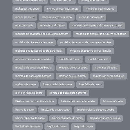
neceser de cuero hombre
neceser de cuero
muñequeras de cuero
muñequera de cuero
monos de cuero para moto
monos de cuero baratos
monos de cuero
mono de cuero para moto
mono de cuero moto
mono de cuero
monederos de cuero
modelos de chaquetas de cuero para mujer
modelos de chaquetas de cuero para hombre
modelos de chaquetas de cuero para dama
modelos de chaquetas de cuero
modelos de casacas de cuero para hombre
modelos chaquetas de cuero para mujer
modelos chaquetas de cuero mujer
mochilas de cuero artesanales
mochilas de cuero
mochila de cuero
maquina de coser cuero barata
maquina de coser cuero
maletines de cuero
maletas de cuero para hombre
maletas de cuero moto
maletas de cuero antiguas
maletas de cuero
looks con falda de cuero
look falda de cuero
look con falda de cuero
llaveros de cuero para hombres
llaveros de cuero hechos a mano
llaveros de cuero artesanales
llaveros de cuero
llavero de cuero
limpieza de cuero coche
limpiar tapiceria de cuero coche
limpiar tapiceria de cuero
limpiar chaqueta de cuero
limpiar cazadora de cuero
limpiadores de cuero
leggins de cuero
latigos de cuero