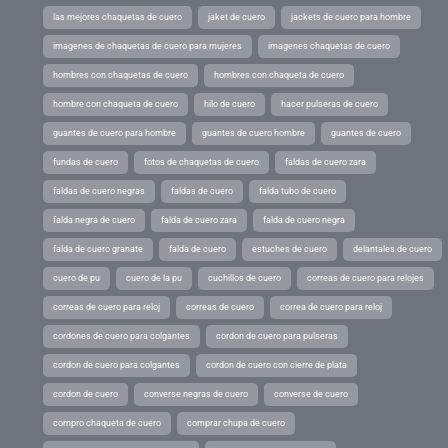
las mejores chaquetas de cuero
jaket de cuero
jackets de cuero para hombre
imagenes de chaquetas de cuero para mujeres
imagenes chaquetas de cuero
hombres con chaquetas de cuero
hombres con chaqueta de cuero
hombre con chaqueta de cuero
hilo de cuero
hacer pulseras de cuero
guantes de cuero para hombre
guantes de cuero hombre
guantes de cuero
fundas de cuero
fotos de chaquetas de cuero
faldas de cuero zara
faldas de cuero negras
faldas de cuero
falda tubo de cuero
falda negra de cuero
falda de cuero zara
falda de cuero negra
falda de cuero granate
falda de cuero
estuches de cuero
delantales de cuero
cuero de pu
cuero de la pu
cuchillos de cuero
correas de cuero para relojes
correas de cuero para reloj
correas de cuero
correa de cuero para reloj
cordones de cuero para colgantes
cordon de cuero para pulseras
cordon de cuero para colgantes
cordon de cuero con cierre de plata
cordon de cuero
converse negras de cuero
converse de cuero
compro chaqueta de cuero
comprar chupa de cuero