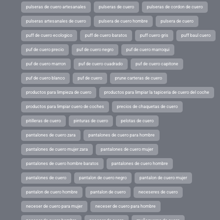
pulseras de cuero artesanales
pulseras de cuero
pulseras de cordon de cuero
pulseras artesanales de cuero
pulsera de cuero hombre
pulsera de cuero
puff de cuero ecologico
puff de cuero baratos
puff cuero gris
puff baul cuero
puf de cuero precio
puf de cuero negro
puf de cuero marroqui
puf de cuero marron
puf de cuero cuadrado
puf de cuero capitone
puf de cuero blanco
puf de cuero
prune carteras de cuero
productos para limpieza de cuero
productos para limpiar la tapiceria de cuero del coche
productos para limpiar cuero de coches
precios de chaquetas de cuero
pitilleras de cuero
pinturas de cuero
pelotas de cuero
pantalones de cuero zara
pantalones de cuero para hombre
pantalones de cuero mujer zara
pantalones de cuero mujer
pantalones de cuero hombre baratos
pantalones de cuero hombre
pantalones de cuero
pantalon de cuero negro
pantalon de cuero mujer
pantalon de cuero hombre
pantalon de cuero
neceseres de cuero
neceser de cuero para mujer
neceser de cuero para hombre