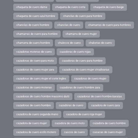
chaqueta de cuero dama
chaqueta de cuero corta
chaqueta de cuero beige
chaqueta de cuero azul hombre
chanclas de cuero para hombre
chanclas de cuero hombre
chanclas de cuero
chamarras de cuero para hombres
chamarras de cuero para hombre
chamarra de cuero mujer
chamarra de cuero hombre
chalecos de cuero
chaketas de cuero
cazadoras moteras de cuero
cazadoras de cuero rojas
cazadoras de cuero para moto
cazadoras de cuero para hombre
cazadoras de cuero mujer zara
cazadoras de cuero mujer stradivarius
cazadoras de cuero mujer el corte ingles
cazadoras de cuero mujer
cazadoras de cuero moteras
cazadoras de cuero hombre zara
cazadoras de cuero hombre massimo dutti
cazadoras de cuero hombre baratas
cazadoras de cuero hombre
cazadoras de cuero
cazadora de cuero zara
cazadora de cuero segunda mano
cazadora de cuero roja mujer
cazadora de cuero mujer
cazadora de cuero moto
cazadora de cuero hombre
cazadora de cuero estilo motero
cascos de cuero
casacas de cuero mujer