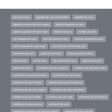
zuecos de cuero
zapatillas de cuero para hombre
zapatillas de cuero
zapatillas converse de cuero negras
zalando chaquetas de cuero
zalando cazadoras de cuero mujer
volantes de cuero
vestidos de cuero
ver chaquetas de cuero
venta de cuero por metro
venta de cazadoras de cuero
venta chaquetas de cuero mujer
un puf de cuero en forma de cubo
tratamiento de cuero
trajes de cuero moto
tiras de cuero por metros
tiras de cuero
tela de cuero
tejer pulseras de cuero
tapicerias de cuero
tapicería de cuero
sombreros de cuero vaqueros
sombreros de cuero para mujer
sombreros de cuero para hombre
sombreros de cuero mujer
sombreros de cuero hombre
sombreros de cuero de carpincho
sombreros de cuero de canguro
sombreros de cuero colombiano
sombreros de cuero chillán
sombreros de cuero chile
sombreros de cuero blanco
sombreros de cuero amazon
sombreros de cuero
sombreros australianos de cuero de canguro
sombrero de cuero comodo