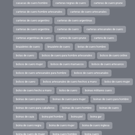
casacas de cuero hombre
carteras negras de cuero
carteras de cuero prune
carteras de cuero hombre artesanales
carteras de cuero artesanales
carteras de cuero argentino
carteras de cuero argentinas
carteras de cuero argentina
carteras de cuero
carteras artesanales de cuero
carteras argentinas de cuero
cartera de cuero prune
cartera de cuero
brazaletes de cuero
brazalete de cuero
botas de cuero hombre
botas de cuero
bolsos de cuero para hombre artesanales
bolsos de cuero online
bolsos de cuero mujer
bolsos de cuero marruecos
bolsos de cuero artesanos
bolsos de cuero artesanales para hombre
bolsos de cuero artesanales
bolsos de cuero
bolsos artesanales de cuero hechos a mano
bolso de cuero mujer
bolso de cuero hecho a mano
bolso de cuero
boinas militares cuero
boinas de cuero precios
boinas de cuero para mujer
boinas de cuero para hombre
boinas de cuero para caballeros
boinas de cuero hombre
boinas de cuero
boinas de caza
boina piel hombre
boina piel
boina gar
boina de cuero negra
boina de cuero mujer
boina de cuero inglesa
boina de cuero de mujer
boina cuero hombre
boina cuero