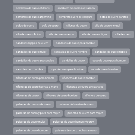
sombrero de cuero chilenos
sombrero de cuero australiano
sombrero de cuero argentino
sombrero cuero de canguro
sofas de cuero baratos
sofas de cuero
sofa de cuero
sillones de cuero
silla de cuero y metal
silla de cuero oficina
silla de cuero marron
silla de cuero antigua
silla de cuero
sandalias hippies de cuero
sandalias de cuero para hombre
sandalias de cuero mujer
sandalias de cuero hombre
sandalias de cuero hippies
sandalias de cuero artesanales
sandalias de cuero
saco de cuero para hombre
saco de cuero hombre
ropa de cuero para hombre
ropa de cuero hombre
riñoneras de cuero para hombre
riñoneras de cuero hombre
riñoneras de cuero hechas a mano
riñoneras de cuero artesanales
riñoneras de cuero
riñonera de cuero hombre
riñonera de cuero
pulseras de trenzas de cuero
pulseras de hombre de cuero
pulseras de cuero y plata para mujer
pulseras de cuero para mujer
pulseras de cuero mujer
pulseras de cuero hombre viceroy
pulseras de cuero hombre
pulseras de cuero hechas a mano