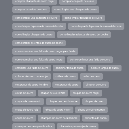
comprar chaqueta de cuero mujer
comprar chaqueta de cuero
comprar cazadora de cuero
como limpiar una chaqueta de cuero
como limpiar una cazadora de cuero
como limpiar tapizados de cuero
como limpiar tapiceria de cuero del coche
como limpiar la tapiceria de cuero del coche
como limpiar chaqueta de cuero
como limpiar asientos de cuero del coche
como limpiar asientos de cuero de coche
como combinar una falda de cuero negra para fiesta
como combinar una falda de cuero negra
como combinar una falda de cuero
combinar una falda de cuero
combinar falda de cuero
collares largos de cuero
collares de cuero para mujer
collares de cuero
collar de cuero
cinturones de cuero hombre
cinturones de cuero
cinturon de cuero
cintas de cuero
chupas de cuero zara
chupas de cuero mujer
chupas de cuero moto
chupas de cuero hombre
chupas de cuero
chupa de cuero roja
chupa de cuero mujer
chupa de cuero marron
chupa de cuero
chumpas de cuero para hombre
chquetas de cuero
chompas de cuero para hombre
chaquetas para mujer de cuero