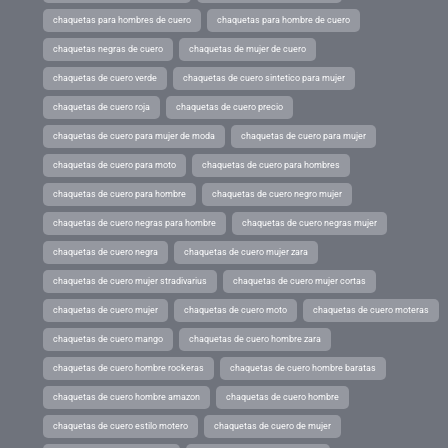
chaquetas para hombres de cuero
chaquetas para hombre de cuero
chaquetas negras de cuero
chaquetas de mujer de cuero
chaquetas de cuero verde
chaquetas de cuero sintetico para mujer
chaquetas de cuero roja
chaquetas de cuero precio
chaquetas de cuero para mujer de moda
chaquetas de cuero para mujer
chaquetas de cuero para moto
chaquetas de cuero para hombres
chaquetas de cuero para hombre
chaquetas de cuero negro mujer
chaquetas de cuero negras para hombre
chaquetas de cuero negras mujer
chaquetas de cuero negra
chaquetas de cuero mujer zara
chaquetas de cuero mujer stradivarius
chaquetas de cuero mujer cortas
chaquetas de cuero mujer
chaquetas de cuero moto
chaquetas de cuero moteras
chaquetas de cuero mango
chaquetas de cuero hombre zara
chaquetas de cuero hombre rockeras
chaquetas de cuero hombre baratas
chaquetas de cuero hombre amazon
chaquetas de cuero hombre
chaquetas de cuero estilo motero
chaquetas de cuero de mujer