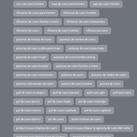
saco de cuero hombre
ropa de cuero para hombre
ropa de cuero hombre
riñoneras de cuero para hombre
riñoneras de cuero hombre
riñoneras de cuero hechas a mano
riñoneras de cuero artesanales
riñoneras de cuero
riñonera de cuero hombre
riñonera de cuero
pulseras de trenzas de cuero
pulseras de hombre de cuero
pulseras de cuero y plata para mujer
pulseras de cuero para mujer
pulseras de cuero mujer
pulseras de cuero hombre viceroy
pulseras de cuero hombre
pulseras de cuero hechas a mano
pulseras de cuero artesanales
pulseras de cuero
pulseras de cordon de cuero
pulseras artesanales de cuero
pulsera de cuero hombre
pulsera de cuero
puff de cuero ecologico
puff de cuero baratos
puff cuero gris
puff baul cuero
puf de cuero precio
puf de cuero negro
puf de cuero marroqui
puf de cuero marron
puf de cuero cuadrado
puf de cuero capitone
puf de cuero blanco
puf de cuero
prune carteras de cuero
productos para limpieza de cuero
productos para limpiar la tapiceria de cuero del coche
productos para limpiar cuero de coches
precios de chaquetas de cuero