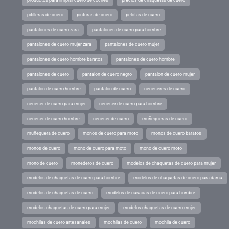
pitilleras de cuero
pinturas de cuero
pelotas de cuero
pantalones de cuero zara
pantalones de cuero para hombre
pantalones de cuero mujer zara
pantalones de cuero mujer
pantalones de cuero hombre baratos
pantalones de cuero hombre
pantalones de cuero
pantalon de cuero negro
pantalon de cuero mujer
pantalon de cuero hombre
pantalon de cuero
neceseres de cuero
neceser de cuero para mujer
neceser de cuero para hombre
neceser de cuero hombre
neceser de cuero
muñequeras de cuero
muñequera de cuero
monos de cuero para moto
monos de cuero baratos
monos de cuero
mono de cuero para moto
mono de cuero moto
mono de cuero
monederos de cuero
modelos de chaquetas de cuero para mujer
modelos de chaquetas de cuero para hombre
modelos de chaquetas de cuero para dama
modelos de chaquetas de cuero
modelos de casacas de cuero para hombre
modelos chaquetas de cuero para mujer
modelos chaquetas de cuero mujer
mochilas de cuero artesanales
mochilas de cuero
mochila de cuero