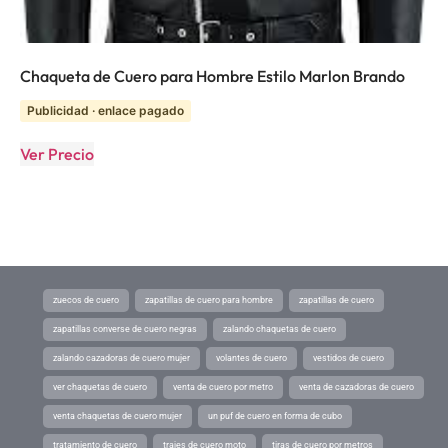
Chaqueta de Cuero para Hombre Estilo Marlon Brando
Publicidad · enlace pagado
Ver Precio
zuecos de cuero
zapatillas de cuero para hombre
zapatillas de cuero
zapatillas converse de cuero negras
zalando chaquetas de cuero
zalando cazadoras de cuero mujer
volantes de cuero
vestidos de cuero
ver chaquetas de cuero
venta de cuero por metro
venta de cazadoras de cuero
venta chaquetas de cuero mujer
un puf de cuero en forma de cubo
tratamiento de cuero
trajes de cuero moto
tiras de cuero por metros