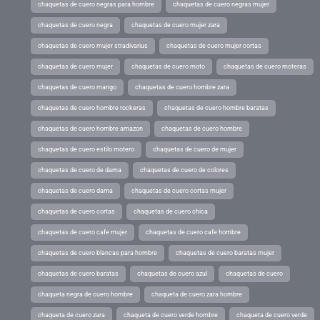
chaquetas de cuero negras para hombre
chaquetas de cuero negras mujer
chaquetas de cuero negra
chaquetas de cuero mujer zara
chaquetas de cuero mujer stradivarius
chaquetas de cuero mujer cortas
chaquetas de cuero mujer
chaquetas de cuero moto
chaquetas de cuero moteras
chaquetas de cuero mango
chaquetas de cuero hombre zara
chaquetas de cuero hombre rockeras
chaquetas de cuero hombre baratas
chaquetas de cuero hombre amazon
chaquetas de cuero hombre
chaquetas de cuero estilo motero
chaquetas de cuero de mujer
chaquetas de cuero de dama
chaquetas de cuero de colores
chaquetas de cuero dama
chaquetas de cuero cortas mujer
chaquetas de cuero cortas
chaquetas de cuero chica
chaquetas de cuero cafe mujer
chaquetas de cuero cafe hombre
chaquetas de cuero blancas para hombre
chaquetas de cuero baratas mujer
chaquetas de cuero baratas
chaquetas de cuero azul
chaquetas de cuero
chaqueta negra de cuero hombre
chaqueta de cuero zara hombre
chaqueta de cuero zara
chaqueta de cuero verde hombre
chaqueta de cuero verde