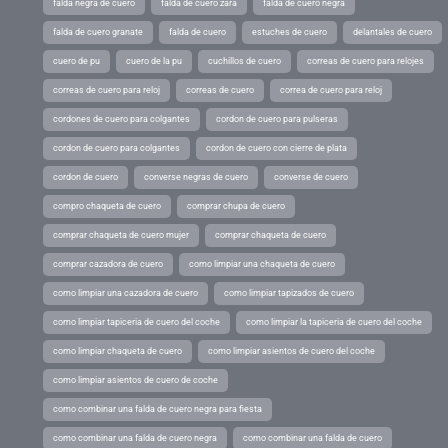
falda negra de cuero
falda de cuero zara
falda de cuero negra
falda de cuero granate
falda de cuero
estuches de cuero
delantales de cuero
cuero de pu
cuero de la pu
cuchillos de cuero
correas de cuero para relojes
correas de cuero para reloj
correas de cuero
correa de cuero para reloj
cordones de cuero para colgantes
cordon de cuero para pulseras
cordon de cuero para colgantes
cordon de cuero con cierre de plata
cordon de cuero
converse negras de cuero
converse de cuero
compro chaqueta de cuero
comprar chupa de cuero
comprar chaqueta de cuero mujer
comprar chaqueta de cuero
comprar cazadora de cuero
como limpiar una chaqueta de cuero
como limpiar una cazadora de cuero
como limpiar tapizados de cuero
como limpiar tapiceria de cuero del coche
como limpiar la tapiceria de cuero del coche
como limpiar chaqueta de cuero
como limpiar asientos de cuero del coche
como limpiar asientos de cuero de coche
como combinar una falda de cuero negra para fiesta
como combinar una falda de cuero negra
como combinar una falda de cuero