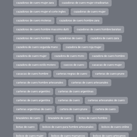
cazadoras de cuero mujer zara
cazadoras de cuero mujer stradivarius
cazadoras de cuero mujer el corte ingles
cazadoras de cuero mujer
cazadoras de cuero moteras
cazadoras de cuero hombre zara
cazadoras de cuero hombre massimo dutti
cazadoras de cuero hombre baratas
cazadoras de cuero hombre
cazadoras de cuero
cazadora de cuero zara
cazadora de cuero segunda mano
cazadora de cuero roja mujer
cazadora de cuero mujer
cazadora de cuero moto
cazadora de cuero hombre
cazadora de cuero estilo motero
cascos de cuero
casacas de cuero mujer
casacas de cuero hombre
carteras negras de cuero
carteras de cuero prune
carteras de cuero hombre artesanales
carteras de cuero artesanales
carteras de cuero argentino
carteras de cuero argentinas
carteras de cuero argentina
carteras de cuero
carteras artesanales de cuero
carteras argentinas de cuero
cartera de cuero prune
cartera de cuero
brazaletes de cuero
brazalete de cuero
botas de cuero hombre
botas de cuero
bolsos de cuero para hombre artesanales
bolsos de cuero online
bolsos de cuero mujer
bolsos de cuero marruecos
bolsos de cuero artesanos