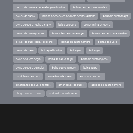
bolsos de cuero artesanales para hombre
bolsos de cuero artesanales
bolsos de cuero
bolsos artesanales de cuero hechos a mano
bolso de cuero mujer
bolso de cuero hecho a mano
bolso de cuero
boinas militares cuero
boinas de cuero precios
boinas de cuero para mujer
boinas de cuero para hombre
boinas de cuero para caballeros
boinas de cuero hombre
boinas de cuero
boinas de caza
boina piel hombre
boina piel
boina gar
boina de cuero negra
boina de cuero mujer
boina de cuero inglesa
boina de cuero de mujer
boina cuero hombre
boina cuero
bandoleras de cuero
armaduras de cuero
armadura de cuero
americanas de cuero hombre
americanas de cuero
abrigos de cuero hombre
abrigo de cuero mujer
abrigo de cuero hombre