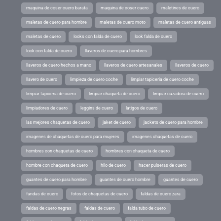
maquina de coser cuero barata
maquina de coser cuero
maletines de cuero
maletas de cuero para hombre
maletas de cuero moto
maletas de cuero antiguas
maletas de cuero
looks con falda de cuero
look falda de cuero
look con falda de cuero
llaveros de cuero para hombres
llaveros de cuero hechos a mano
llaveros de cuero artesanales
llaveros de cuero
llavero de cuero
limpieza de cuero coche
limpiar tapiceria de cuero coche
limpiar tapiceria de cuero
limpiar chaqueta de cuero
limpiar cazadora de cuero
limpiadores de cuero
leggins de cuero
latigos de cuero
las mejores chaquetas de cuero
jaket de cuero
jackets de cuero para hombre
imagenes de chaquetas de cuero para mujeres
imagenes chaquetas de cuero
hombres con chaquetas de cuero
hombres con chaqueta de cuero
hombre con chaqueta de cuero
hilo de cuero
hacer pulseras de cuero
guantes de cuero para hombre
guantes de cuero hombre
guantes de cuero
fundas de cuero
fotos de chaquetas de cuero
faldas de cuero zara
faldas de cuero negras
faldas de cuero
falda tubo de cuero