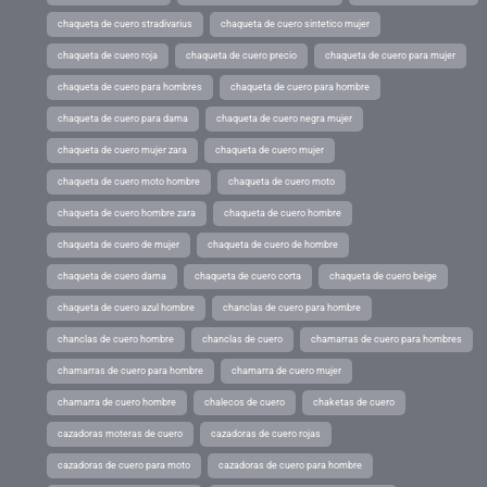
chaqueta de cuero stradivarius
chaqueta de cuero sintetico mujer
chaqueta de cuero roja
chaqueta de cuero precio
chaqueta de cuero para mujer
chaqueta de cuero para hombres
chaqueta de cuero para hombre
chaqueta de cuero para dama
chaqueta de cuero negra mujer
chaqueta de cuero mujer zara
chaqueta de cuero mujer
chaqueta de cuero moto hombre
chaqueta de cuero moto
chaqueta de cuero hombre zara
chaqueta de cuero hombre
chaqueta de cuero de mujer
chaqueta de cuero de hombre
chaqueta de cuero dama
chaqueta de cuero corta
chaqueta de cuero beige
chaqueta de cuero azul hombre
chanclas de cuero para hombre
chanclas de cuero hombre
chanclas de cuero
chamarras de cuero para hombres
chamarras de cuero para hombre
chamarra de cuero mujer
chamarra de cuero hombre
chalecos de cuero
chaketas de cuero
cazadoras moteras de cuero
cazadoras de cuero rojas
cazadoras de cuero para moto
cazadoras de cuero para hombre