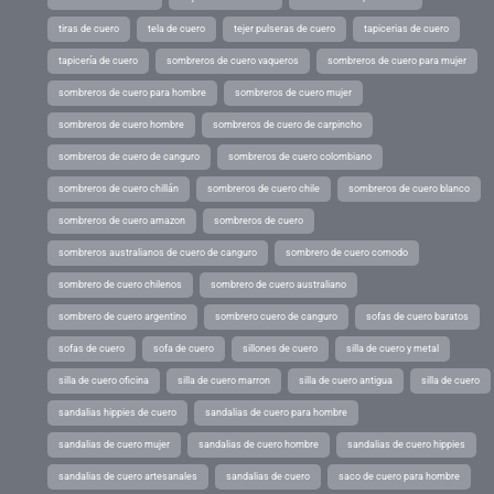
tiras de cuero
tela de cuero
tejer pulseras de cuero
tapicerias de cuero
tapicería de cuero
sombreros de cuero vaqueros
sombreros de cuero para mujer
sombreros de cuero para hombre
sombreros de cuero mujer
sombreros de cuero hombre
sombreros de cuero de carpincho
sombreros de cuero de canguro
sombreros de cuero colombiano
sombreros de cuero chillán
sombreros de cuero chile
sombreros de cuero blanco
sombreros de cuero amazon
sombreros de cuero
sombreros australianos de cuero de canguro
sombrero de cuero comodo
sombrero de cuero chilenos
sombrero de cuero australiano
sombrero de cuero argentino
sombrero cuero de canguro
sofas de cuero baratos
sofas de cuero
sofa de cuero
sillones de cuero
silla de cuero y metal
silla de cuero oficina
silla de cuero marron
silla de cuero antigua
silla de cuero
sandalias hippies de cuero
sandalias de cuero para hombre
sandalias de cuero mujer
sandalias de cuero hombre
sandalias de cuero hippies
sandalias de cuero artesanales
sandalias de cuero
saco de cuero para hombre