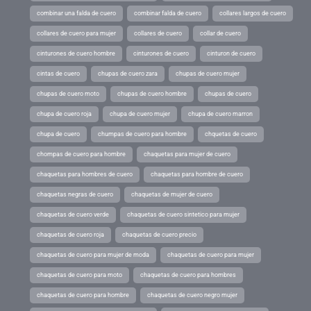
combinar una falda de cuero
combinar falda de cuero
collares largos de cuero
collares de cuero para mujer
collares de cuero
collar de cuero
cinturones de cuero hombre
cinturones de cuero
cinturon de cuero
cintas de cuero
chupas de cuero zara
chupas de cuero mujer
chupas de cuero moto
chupas de cuero hombre
chupas de cuero
chupa de cuero roja
chupa de cuero mujer
chupa de cuero marron
chupa de cuero
chumpas de cuero para hombre
chquetas de cuero
chompas de cuero para hombre
chaquetas para mujer de cuero
chaquetas para hombres de cuero
chaquetas para hombre de cuero
chaquetas negras de cuero
chaquetas de mujer de cuero
chaquetas de cuero verde
chaquetas de cuero sintetico para mujer
chaquetas de cuero roja
chaquetas de cuero precio
chaquetas de cuero para mujer de moda
chaquetas de cuero para mujer
chaquetas de cuero para moto
chaquetas de cuero para hombres
chaquetas de cuero para hombre
chaquetas de cuero negro mujer