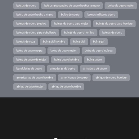
bolsos de cuero
bolsos artesanales de cuero hechos a mano
bolso de cuero mujer
bolso de cuero hecho a mano
bolso de cuero
boinas militares cuero
boinas de cuero precios
boinas de cuero para mujer
boinas de cuero para hombre
boinas de cuero para caballeros
boinas de cuero hombre
boinas de cuero
boinas de caza
boina piel hombre
boina piel
boina gar
boina de cuero negra
boina de cuero mujer
boina de cuero inglesa
boina de cuero de mujer
boina cuero hombre
boina cuero
bandoleras de cuero
armaduras de cuero
armadura de cuero
americanas de cuero hombre
americanas de cuero
abrigos de cuero hombre
abrigo de cuero mujer
abrigo de cuero hombre