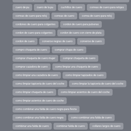
cuero de pu
cuero de la pu
cuchillos de cuero
correas de cuero para relojes
correas de cuero para reloj
correas de cuero
correa de cuero para reloj
cordones de cuero para colgantes
cordon de cuero para pulseras
cordon de cuero para colgantes
cordon de cuero con cierre de plata
cordon de cuero
converse negras de cuero
converse de cuero
compro chaqueta de cuero
comprar chupa de cuero
comprar chaqueta de cuero mujer
comprar chaqueta de cuero
comprar cazadora de cuero
como limpiar una chaqueta de cuero
como limpiar una cazadora de cuero
como limpiar tapizados de cuero
como limpiar tapiceria de cuero del coche
como limpiar la tapiceria de cuero del coche
como limpiar chaqueta de cuero
como limpiar asientos de cuero del coche
como limpiar asientos de cuero de coche
como combinar una falda de cuero negra para fiesta
como combinar una falda de cuero negra
como combinar una falda de cuero
combinar una falda de cuero
combinar falda de cuero
collares largos de cuero