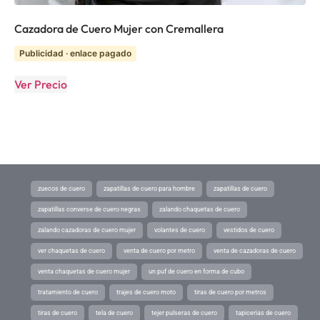
Cazadora de Cuero Mujer con Cremallera
Publicidad · enlace pagado
Ver Precio
zuecos de cuero
zapatillas de cuero para hombre
zapatillas de cuero
zapatillas converse de cuero negras
zalando chaquetas de cuero
zalando cazadoras de cuero mujer
volantes de cuero
vestidos de cuero
ver chaquetas de cuero
venta de cuero por metro
venta de cazadoras de cuero
venta chaquetas de cuero mujer
un puf de cuero en forma de cubo
tratamiento de cuero
trajes de cuero moto
tiras de cuero por metros
tiras de cuero
tela de cuero
tejer pulseras de cuero
tapicerias de cuero