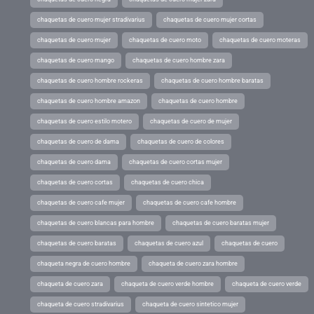
chaquetas de cuero mujer stradivarius
chaquetas de cuero mujer cortas
chaquetas de cuero mujer
chaquetas de cuero moto
chaquetas de cuero moteras
chaquetas de cuero mango
chaquetas de cuero hombre zara
chaquetas de cuero hombre rockeras
chaquetas de cuero hombre baratas
chaquetas de cuero hombre amazon
chaquetas de cuero hombre
chaquetas de cuero estilo motero
chaquetas de cuero de mujer
chaquetas de cuero de dama
chaquetas de cuero de colores
chaquetas de cuero dama
chaquetas de cuero cortas mujer
chaquetas de cuero cortas
chaquetas de cuero chica
chaquetas de cuero cafe mujer
chaquetas de cuero cafe hombre
chaquetas de cuero blancas para hombre
chaquetas de cuero baratas mujer
chaquetas de cuero baratas
chaquetas de cuero azul
chaquetas de cuero
chaqueta negra de cuero hombre
chaqueta de cuero zara hombre
chaqueta de cuero zara
chaqueta de cuero verde hombre
chaqueta de cuero verde
chaqueta de cuero stradivarius
chaqueta de cuero sintetico mujer