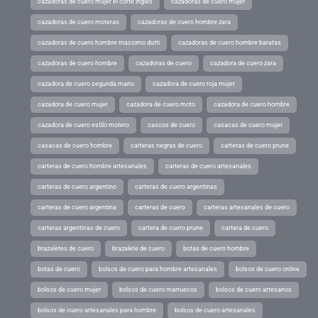
cazadoras de cuero mujer el corte ingles
cazadoras de cuero mujer
cazadoras de cuero moteras
cazadoras de cuero hombre zara
cazadoras de cuero hombre massimo dutti
cazadoras de cuero hombre baratas
cazadoras de cuero hombre
cazadoras de cuero
cazadora de cuero zara
cazadora de cuero segunda mano
cazadora de cuero roja mujer
cazadora de cuero mujer
cazadora de cuero moto
cazadora de cuero hombre
cazadora de cuero estilo motero
cascos de cuero
casacas de cuero mujer
casacas de cuero hombre
carteras negras de cuero
carteras de cuero prune
carteras de cuero hombre artesanales
carteras de cuero artesanales
carteras de cuero argentino
carteras de cuero argentinas
carteras de cuero argentina
carteras de cuero
carteras artesanales de cuero
carteras argentinas de cuero
cartera de cuero prune
cartera de cuero
brazaletes de cuero
brazalete de cuero
botas de cuero hombre
botas de cuero
bolsos de cuero para hombre artesanales
bolsos de cuero online
bolsos de cuero mujer
bolsos de cuero marruecos
bolsos de cuero artesanos
bolsos de cuero artesanales para hombre
bolsos de cuero artesanales