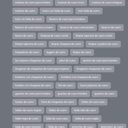
maletas de cuero para hombre
maletas de cuero moto
maletas de cuero antiguas
maletas de cuero
looks con falda de cuero
look falda de cuero
look con falda de cuero
llaveros de cuero para hombres
llaveros de cuero hechos a mano
llaveros de cuero artesanales
llaveros de cuero
llavero de cuero
limpieza de cuero coche
limpiar tapiceria de cuero coche
limpiar tapiceria de cuero
limpiar chaqueta de cuero
limpiar cazadora de cuero
limpiadores de cuero
leggins de cuero
latigos de cuero
las mejores chaquetas de cuero
jaket de cuero
jackets de cuero para hombre
imagenes de chaquetas de cuero para mujeres
imagenes chaquetas de cuero
hombres con chaquetas de cuero
hombres con chaqueta de cuero
hombre con chaqueta de cuero
hilo de cuero
hacer pulseras de cuero
guantes de cuero para hombre
guantes de cuero hombre
guantes de cuero
fundas de cuero
fotos de chaquetas de cuero
faldas de cuero zara
faldas de cuero negras
faldas de cuero
falda tubo de cuero
falda negra de cuero
falda de cuero zara
falda de cuero negra
falda de cuero granate
falda de cuero
estuches de cuero
delantales de cuero