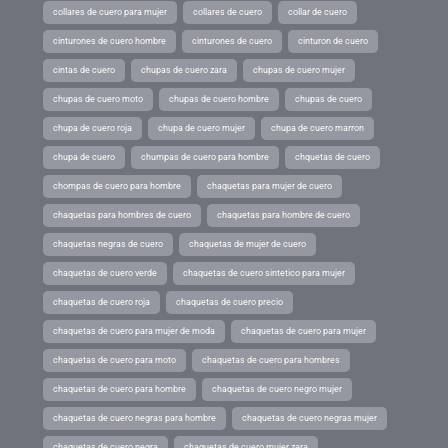
collares de cuero para mujer
collares de cuero
collar de cuero
cinturones de cuero hombre
cinturones de cuero
cinturon de cuero
cintas de cuero
chupas de cuero zara
chupas de cuero mujer
chupas de cuero moto
chupas de cuero hombre
chupas de cuero
chupa de cuero roja
chupa de cuero mujer
chupa de cuero marron
chupa de cuero
chumpas de cuero para hombre
chquetas de cuero
chompas de cuero para hombre
chaquetas para mujer de cuero
chaquetas para hombres de cuero
chaquetas para hombre de cuero
chaquetas negras de cuero
chaquetas de mujer de cuero
chaquetas de cuero verde
chaquetas de cuero sintetico para mujer
chaquetas de cuero roja
chaquetas de cuero precio
chaquetas de cuero para mujer de moda
chaquetas de cuero para mujer
chaquetas de cuero para moto
chaquetas de cuero para hombres
chaquetas de cuero para hombre
chaquetas de cuero negro mujer
chaquetas de cuero negras para hombre
chaquetas de cuero negras mujer
chaquetas de cuero negra
chaquetas de cuero mujer zara