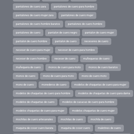
pantalones de cuero zara
pantalones de cuero para hombre
pantalones de cuero mujer zara
pantalones de cuero mujer
pantalones de cuero hombre baratos
pantalones de cuero hombre
pantalones de cuero
pantalon de cuero negro
pantalon de cuero mujer
pantalon de cuero hombre
pantalon de cuero
neceseres de cuero
neceser de cuero para mujer
neceser de cuero para hombre
neceser de cuero hombre
neceser de cuero
muñequeras de cuero
muñequera de cuero
monos de cuero para moto
monos de cuero baratos
monos de cuero
mono de cuero para moto
mono de cuero moto
mono de cuero
monederos de cuero
modelos de chaquetas de cuero para mujer
modelos de chaquetas de cuero para hombre
modelos de chaquetas de cuero para dama
modelos de chaquetas de cuero
modelos de casacas de cuero para hombre
modelos chaquetas de cuero para mujer
modelos chaquetas de cuero mujer
mochilas de cuero artesanales
mochilas de cuero
mochila de cuero
maquina de coser cuero barata
maquina de coser cuero
maletines de cuero