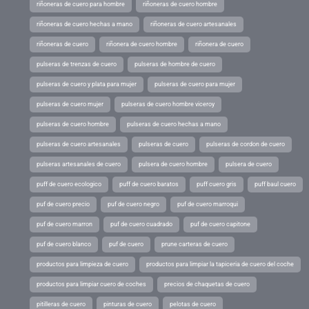
riñoneras de cuero para hombre
riñoneras de cuero hombre
riñoneras de cuero hechas a mano
riñoneras de cuero artesanales
riñoneras de cuero
riñonera de cuero hombre
riñonera de cuero
pulseras de trenzas de cuero
pulseras de hombre de cuero
pulseras de cuero y plata para mujer
pulseras de cuero para mujer
pulseras de cuero mujer
pulseras de cuero hombre viceroy
pulseras de cuero hombre
pulseras de cuero hechas a mano
pulseras de cuero artesanales
pulseras de cuero
pulseras de cordon de cuero
pulseras artesanales de cuero
pulsera de cuero hombre
pulsera de cuero
puff de cuero ecologico
puff de cuero baratos
puff cuero gris
puff baul cuero
puf de cuero precio
puf de cuero negro
puf de cuero marroqui
puf de cuero marron
puf de cuero cuadrado
puf de cuero capitone
puf de cuero blanco
puf de cuero
prune carteras de cuero
productos para limpieza de cuero
productos para limpiar la tapiceria de cuero del coche
productos para limpiar cuero de coches
precios de chaquetas de cuero
pitilleras de cuero
pinturas de cuero
pelotas de cuero