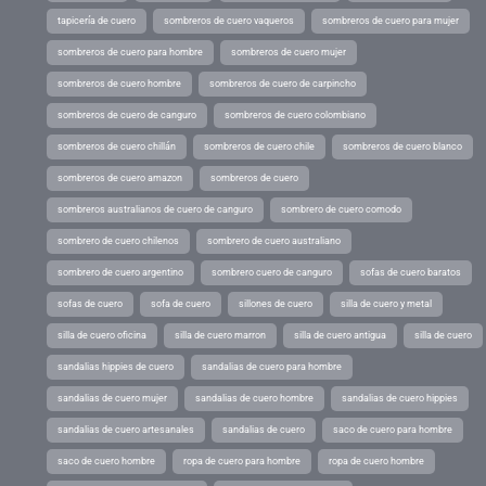
tapicería de cuero
sombreros de cuero vaqueros
sombreros de cuero para mujer
sombreros de cuero para hombre
sombreros de cuero mujer
sombreros de cuero hombre
sombreros de cuero de carpincho
sombreros de cuero de canguro
sombreros de cuero colombiano
sombreros de cuero chillán
sombreros de cuero chile
sombreros de cuero blanco
sombreros de cuero amazon
sombreros de cuero
sombreros australianos de cuero de canguro
sombrero de cuero comodo
sombrero de cuero chilenos
sombrero de cuero australiano
sombrero de cuero argentino
sombrero cuero de canguro
sofas de cuero baratos
sofas de cuero
sofa de cuero
sillones de cuero
silla de cuero y metal
silla de cuero oficina
silla de cuero marron
silla de cuero antigua
silla de cuero
sandalias hippies de cuero
sandalias de cuero para hombre
sandalias de cuero mujer
sandalias de cuero hombre
sandalias de cuero hippies
sandalias de cuero artesanales
sandalias de cuero
saco de cuero para hombre
saco de cuero hombre
ropa de cuero para hombre
ropa de cuero hombre