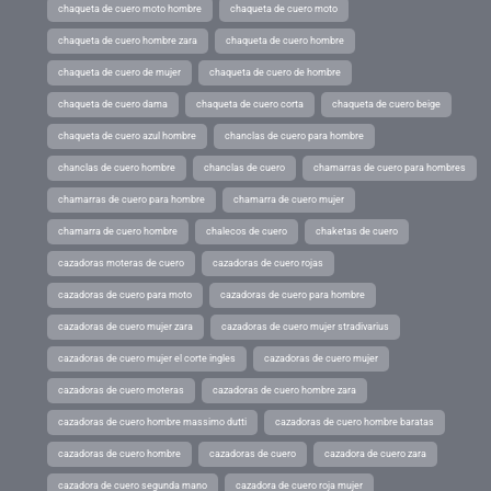
chaqueta de cuero moto hombre
chaqueta de cuero moto
chaqueta de cuero hombre zara
chaqueta de cuero hombre
chaqueta de cuero de mujer
chaqueta de cuero de hombre
chaqueta de cuero dama
chaqueta de cuero corta
chaqueta de cuero beige
chaqueta de cuero azul hombre
chanclas de cuero para hombre
chanclas de cuero hombre
chanclas de cuero
chamarras de cuero para hombres
chamarras de cuero para hombre
chamarra de cuero mujer
chamarra de cuero hombre
chalecos de cuero
chaketas de cuero
cazadoras moteras de cuero
cazadoras de cuero rojas
cazadoras de cuero para moto
cazadoras de cuero para hombre
cazadoras de cuero mujer zara
cazadoras de cuero mujer stradivarius
cazadoras de cuero mujer el corte ingles
cazadoras de cuero mujer
cazadoras de cuero moteras
cazadoras de cuero hombre zara
cazadoras de cuero hombre massimo dutti
cazadoras de cuero hombre baratas
cazadoras de cuero hombre
cazadoras de cuero
cazadora de cuero zara
cazadora de cuero segunda mano
cazadora de cuero roja mujer