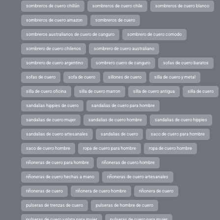
sombreros de cuero chillán
sombreros de cuero chile
sombreros de cuero blanco
sombreros de cuero amazon
sombreros de cuero
sombreros australianos de cuero de canguro
sombrero de cuero comodo
sombrero de cuero chilenos
sombrero de cuero australiano
sombrero de cuero argentino
sombrero cuero de canguro
sofas de cuero baratos
sofas de cuero
sofa de cuero
sillones de cuero
silla de cuero y metal
silla de cuero oficina
silla de cuero marron
silla de cuero antigua
silla de cuero
sandalias hippies de cuero
sandalias de cuero para hombre
sandalias de cuero mujer
sandalias de cuero hombre
sandalias de cuero hippies
sandalias de cuero artesanales
sandalias de cuero
saco de cuero para hombre
saco de cuero hombre
ropa de cuero para hombre
ropa de cuero hombre
riñoneras de cuero para hombre
riñoneras de cuero hombre
riñoneras de cuero hechas a mano
riñoneras de cuero artesanales
riñoneras de cuero
riñonera de cuero hombre
riñonera de cuero
pulseras de trenzas de cuero
pulseras de hombre de cuero
pulseras de cuero y plata para mujer
pulseras de cuero para mujer