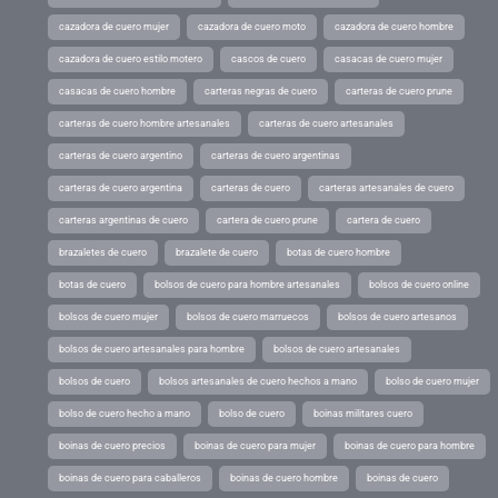
cazadora de cuero mujer
cazadora de cuero moto
cazadora de cuero hombre
cazadora de cuero estilo motero
cascos de cuero
casacas de cuero mujer
casacas de cuero hombre
carteras negras de cuero
carteras de cuero prune
carteras de cuero hombre artesanales
carteras de cuero artesanales
carteras de cuero argentino
carteras de cuero argentinas
carteras de cuero argentina
carteras de cuero
carteras artesanales de cuero
carteras argentinas de cuero
cartera de cuero prune
cartera de cuero
brazaletes de cuero
brazalete de cuero
botas de cuero hombre
botas de cuero
bolsos de cuero para hombre artesanales
bolsos de cuero online
bolsos de cuero mujer
bolsos de cuero marruecos
bolsos de cuero artesanos
bolsos de cuero artesanales para hombre
bolsos de cuero artesanales
bolsos de cuero
bolsos artesanales de cuero hechos a mano
bolso de cuero mujer
bolso de cuero hecho a mano
bolso de cuero
boinas militares cuero
boinas de cuero precios
boinas de cuero para mujer
boinas de cuero para hombre
boinas de cuero para caballeros
boinas de cuero hombre
boinas de cuero