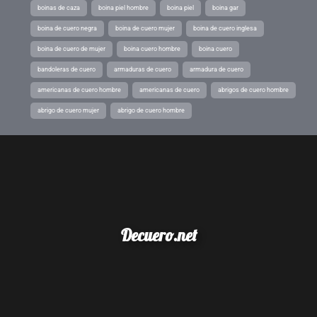
boinas de caza
boina piel hombre
boina piel
boina gar
boina de cuero negra
boina de cuero mujer
boina de cuero inglesa
boina de cuero de mujer
boina cuero hombre
boina cuero
bandoleras de cuero
armaduras de cuero
armadura de cuero
americanas de cuero hombre
americanas de cuero
abrigos de cuero hombre
abrigo de cuero mujer
abrigo de cuero hombre
Decuero.net