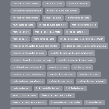
pantalon de cuero hombre
pantalon de cuero
neceseres de cuero
neceser de cuero para mujer
neceser de cuero para hombre
neceser de cuero hombre
neceser de cuero
muñequeras de cuero
muñequera de cuero
monos de cuero para moto
monos de cuero baratos
monos de cuero
mono de cuero para moto
mono de cuero moto
mono de cuero
monederos de cuero
modelos de chaquetas de cuero para mujer
modelos de chaquetas de cuero para hombre
modelos de chaquetas de cuero para dama
modelos de chaquetas de cuero
modelos de casacas de cuero para hombre
modelos chaquetas de cuero para mujer
modelos chaquetas de cuero mujer
mochilas de cuero artesanales
mochilas de cuero
mochila de cuero
maquina de coser cuero barata
maquina de coser cuero
maletines de cuero
maletas de cuero para hombre
maletas de cuero moto
maletas de cuero antiguas
maletas de cuero
looks con falda de cuero
look falda de cuero
look con falda de cuero
llaveros de cuero para hombres
llaveros de cuero hechos a mano
llaveros de cuero artesanales
llaveros de cuero