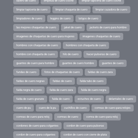
llavero de cuero
limpieza de cuero coche
limpiar tapiceria de cuero coche
limpiar tapiceria de cuero
limpiar chaqueta de cuero
limpiar cazadora de cuero
limpiadores de cuero
leggins de cuero
latigos de cuero
las mejores chaquetas de cuero
jaket de cuero
jackets de cuero para hombre
imagenes de chaquetas de cuero para mujeres
imagenes chaquetas de cuero
hombres con chaquetas de cuero
hombres con chaqueta de cuero
hombre con chaqueta de cuero
hilo de cuero
hacer pulseras de cuero
guantes de cuero para hombre
guantes de cuero hombre
guantes de cuero
fundas de cuero
fotos de chaquetas de cuero
faldas de cuero zara
faldas de cuero negras
faldas de cuero
falda tubo de cuero
falda negra de cuero
falda de cuero zara
falda de cuero negra
falda de cuero granate
falda de cuero
estuches de cuero
delantales de cuero
cuero de pu
cuero de la pu
cuchillos de cuero
correas de cuero para relojes
correas de cuero para reloj
correas de cuero
correa de cuero para reloj
cordones de cuero para colgantes
cordon de cuero para pulseras
cordon de cuero para colgantes
cordon de cuero con cierre de plata