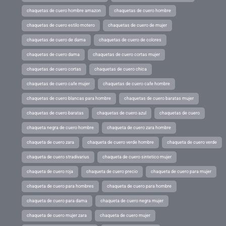
chaquetas de cuero hombre amazon
chaquetas de cuero hombre
chaquetas de cuero estilo motero
chaquetas de cuero de mujer
chaquetas de cuero de dama
chaquetas de cuero de colores
chaquetas de cuero dama
chaquetas de cuero cortas mujer
chaquetas de cuero cortas
chaquetas de cuero chica
chaquetas de cuero cafe mujer
chaquetas de cuero cafe hombre
chaquetas de cuero blancas para hombre
chaquetas de cuero baratas mujer
chaquetas de cuero baratas
chaquetas de cuero azul
chaquetas de cuero
chaqueta negra de cuero hombre
chaqueta de cuero zara hombre
chaqueta de cuero zara
chaqueta de cuero verde hombre
chaqueta de cuero verde
chaqueta de cuero stradivarius
chaqueta de cuero sintetico mujer
chaqueta de cuero roja
chaqueta de cuero precio
chaqueta de cuero para mujer
chaqueta de cuero para hombres
chaqueta de cuero para hombre
chaqueta de cuero para dama
chaqueta de cuero negra mujer
chaqueta de cuero mujer zara
chaqueta de cuero mujer