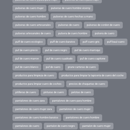
pulseras de cuero mujer
pulseras de cuero hombre viceroy
pulseras de cuero hombre
pulseras de cuero hechas a mano
pulseras de cuero artesanales
pulseras de cuero
pulseras de cordon de cuero
pulseras artesanales de cuero
pulsera de cuero hombre
pulsera de cuero
puff de cuero ecologico
puff de cuero baratos
puff cuero gris
puff baul cuero
puf de cuero precio
puf de cuero negro
puf de cuero marroqui
puf de cuero marron
puf de cuero cuadrado
puf de cuero capitone
puf de cuero blanco
puf de cuero
prune carteras de cuero
productos para limpieza de cuero
productos para limpiar la tapiceria de cuero del coche
productos para limpiar cuero de coches
precios de chaquetas de cuero
pitilleras de cuero
pinturas de cuero
pelotas de cuero
pantalones de cuero zara
pantalones de cuero para hombre
pantalones de cuero mujer zara
pantalones de cuero mujer
pantalones de cuero hombre baratos
pantalones de cuero hombre
pantalones de cuero
pantalon de cuero negro
pantalon de cuero mujer