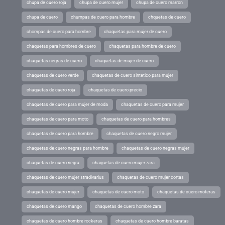
chupa de cuero roja
chupa de cuero mujer
chupa de cuero marron
chupa de cuero
chumpas de cuero para hombre
chquetas de cuero
chompas de cuero para hombre
chaquetas para mujer de cuero
chaquetas para hombres de cuero
chaquetas para hombre de cuero
chaquetas negras de cuero
chaquetas de mujer de cuero
chaquetas de cuero verde
chaquetas de cuero sintetico para mujer
chaquetas de cuero roja
chaquetas de cuero precio
chaquetas de cuero para mujer de moda
chaquetas de cuero para mujer
chaquetas de cuero para moto
chaquetas de cuero para hombres
chaquetas de cuero para hombre
chaquetas de cuero negro mujer
chaquetas de cuero negras para hombre
chaquetas de cuero negras mujer
chaquetas de cuero negra
chaquetas de cuero mujer zara
chaquetas de cuero mujer stradivarius
chaquetas de cuero mujer cortas
chaquetas de cuero mujer
chaquetas de cuero moto
chaquetas de cuero moteras
chaquetas de cuero mango
chaquetas de cuero hombre zara
chaquetas de cuero hombre rockeras
chaquetas de cuero hombre baratas