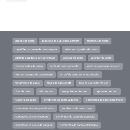
zuecos de cuero
zapatillas de cuero para hombre
zapatillas de cuero
zapatillas converse de cuero negras
zalando chaquetas de cuero
zalando cazadoras de cuero mujer
volantes de cuero
vestidos de cuero
ver chaquetas de cuero
venta de cuero por metro
venta de cazadoras de cuero
venta chaquetas de cuero mujer
un puf de cuero en forma de cubo
tratamiento de cuero
trajes de cuero moto
tiras de cuero por metros
tiras de cuero
tela de cuero
tejer pulseras de cuero
tapicerias de cuero
tapicería de cuero
sombreros de cuero vaqueros
sombreros de cuero para mujer
sombreros de cuero para hombre
sombreros de cuero mujer
sombreros de cuero hombre
sombreros de cuero de carpincho
sombreros de cuero de canguro
sombreros de cuero colombiano