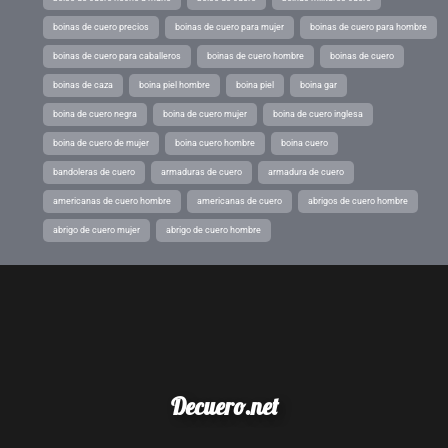
boinas de cuero precios
boinas de cuero para mujer
boinas de cuero para hombre
boinas de cuero para caballeros
boinas de cuero hombre
boinas de cuero
boinas de caza
boina piel hombre
boina piel
boina gar
boina de cuero negra
boina de cuero mujer
boina de cuero inglesa
boina de cuero de mujer
boina cuero hombre
boina cuero
bandoleras de cuero
armaduras de cuero
armadura de cuero
americanas de cuero hombre
americanas de cuero
abrigos de cuero hombre
abrigo de cuero mujer
abrigo de cuero hombre
Decuero.net