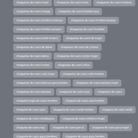
chaquetas de cuero mujer
chaquetas de cuero moto
chaquetas de cuero moteras
chaquetas de cuero mango
chaquetas de cuero hombre zara
chaquetas de cuero hombre rockeras
chaquetas de cuero hombre baratas
chaquetas de cuero hombre amazon
chaquetas de cuero hombre
chaquetas de cuero estilo motero
chaquetas de cuero de mujer
chaquetas de cuero de dama
chaquetas de cuero de colores
chaquetas de cuero dama
chaquetas de cuero cortas mujer
chaquetas de cuero cortas
chaquetas de cuero chica
chaquetas de cuero cafe mujer
chaquetas de cuero cafe hombre
chaquetas de cuero blancas para hombre
chaquetas de cuero baratas mujer
chaquetas de cuero baratas
chaquetas de cuero azul
chaquetas de cuero
chaqueta negra de cuero hombre
chaqueta de cuero zara hombre
chaqueta de cuero zara
chaqueta de cuero verde hombre
chaqueta de cuero verde
chaqueta de cuero stradivarius
chaqueta de cuero sintetico mujer
chaqueta de cuero roja
chaqueta de cuero precio
chaqueta de cuero para mujer
chaqueta de cuero para hombres
chaqueta de cuero para hombre