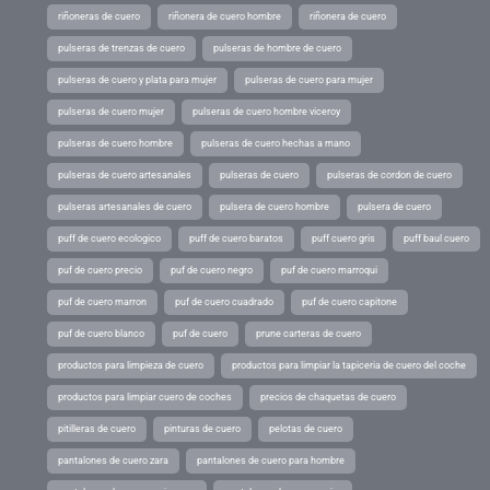
riñoneras de cuero
riñonera de cuero hombre
riñonera de cuero
pulseras de trenzas de cuero
pulseras de hombre de cuero
pulseras de cuero y plata para mujer
pulseras de cuero para mujer
pulseras de cuero mujer
pulseras de cuero hombre viceroy
pulseras de cuero hombre
pulseras de cuero hechas a mano
pulseras de cuero artesanales
pulseras de cuero
pulseras de cordon de cuero
pulseras artesanales de cuero
pulsera de cuero hombre
pulsera de cuero
puff de cuero ecologico
puff de cuero baratos
puff cuero gris
puff baul cuero
puf de cuero precio
puf de cuero negro
puf de cuero marroqui
puf de cuero marron
puf de cuero cuadrado
puf de cuero capitone
puf de cuero blanco
puf de cuero
prune carteras de cuero
productos para limpieza de cuero
productos para limpiar la tapiceria de cuero del coche
productos para limpiar cuero de coches
precios de chaquetas de cuero
pitilleras de cuero
pinturas de cuero
pelotas de cuero
pantalones de cuero zara
pantalones de cuero para hombre