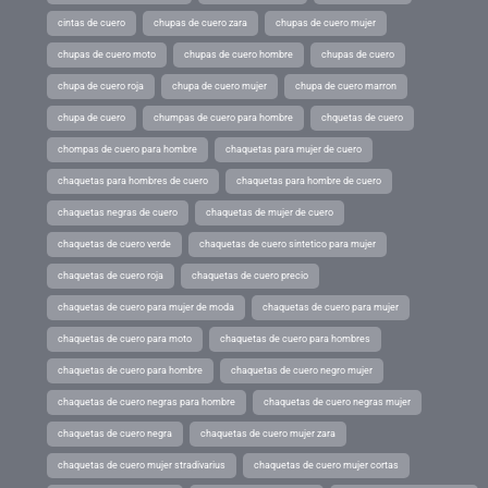
cintas de cuero
chupas de cuero zara
chupas de cuero mujer
chupas de cuero moto
chupas de cuero hombre
chupas de cuero
chupa de cuero roja
chupa de cuero mujer
chupa de cuero marron
chupa de cuero
chumpas de cuero para hombre
chquetas de cuero
chompas de cuero para hombre
chaquetas para mujer de cuero
chaquetas para hombres de cuero
chaquetas para hombre de cuero
chaquetas negras de cuero
chaquetas de mujer de cuero
chaquetas de cuero verde
chaquetas de cuero sintetico para mujer
chaquetas de cuero roja
chaquetas de cuero precio
chaquetas de cuero para mujer de moda
chaquetas de cuero para mujer
chaquetas de cuero para moto
chaquetas de cuero para hombres
chaquetas de cuero para hombre
chaquetas de cuero negro mujer
chaquetas de cuero negras para hombre
chaquetas de cuero negras mujer
chaquetas de cuero negra
chaquetas de cuero mujer zara
chaquetas de cuero mujer stradivarius
chaquetas de cuero mujer cortas