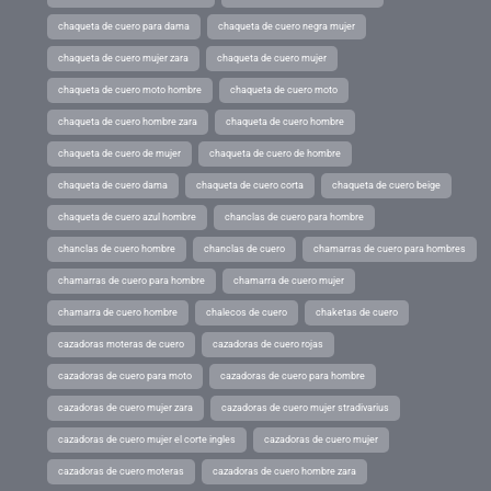
chaqueta de cuero para dama
chaqueta de cuero negra mujer
chaqueta de cuero mujer zara
chaqueta de cuero mujer
chaqueta de cuero moto hombre
chaqueta de cuero moto
chaqueta de cuero hombre zara
chaqueta de cuero hombre
chaqueta de cuero de mujer
chaqueta de cuero de hombre
chaqueta de cuero dama
chaqueta de cuero corta
chaqueta de cuero beige
chaqueta de cuero azul hombre
chanclas de cuero para hombre
chanclas de cuero hombre
chanclas de cuero
chamarras de cuero para hombres
chamarras de cuero para hombre
chamarra de cuero mujer
chamarra de cuero hombre
chalecos de cuero
chaketas de cuero
cazadoras moteras de cuero
cazadoras de cuero rojas
cazadoras de cuero para moto
cazadoras de cuero para hombre
cazadoras de cuero mujer zara
cazadoras de cuero mujer stradivarius
cazadoras de cuero mujer el corte ingles
cazadoras de cuero mujer
cazadoras de cuero moteras
cazadoras de cuero hombre zara