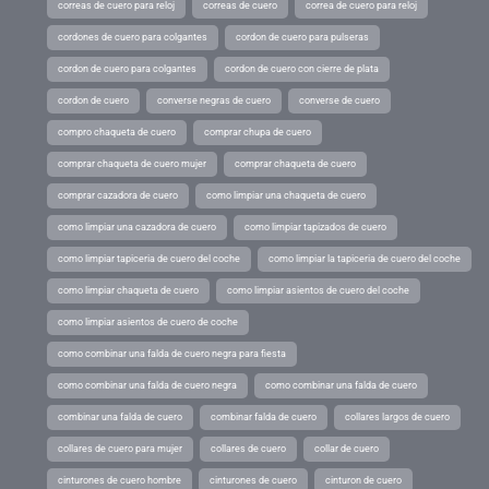
correas de cuero para reloj
correas de cuero
correa de cuero para reloj
cordones de cuero para colgantes
cordon de cuero para pulseras
cordon de cuero para colgantes
cordon de cuero con cierre de plata
cordon de cuero
converse negras de cuero
converse de cuero
compro chaqueta de cuero
comprar chupa de cuero
comprar chaqueta de cuero mujer
comprar chaqueta de cuero
comprar cazadora de cuero
como limpiar una chaqueta de cuero
como limpiar una cazadora de cuero
como limpiar tapizados de cuero
como limpiar tapiceria de cuero del coche
como limpiar la tapiceria de cuero del coche
como limpiar chaqueta de cuero
como limpiar asientos de cuero del coche
como limpiar asientos de cuero de coche
como combinar una falda de cuero negra para fiesta
como combinar una falda de cuero negra
como combinar una falda de cuero
combinar una falda de cuero
combinar falda de cuero
collares largos de cuero
collares de cuero para mujer
collares de cuero
collar de cuero
cinturones de cuero hombre
cinturones de cuero
cinturon de cuero