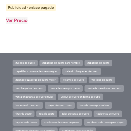
Publicidad · enlace pagado
Ver Precio
zuecos de cuero
zapatillas de cuero para hombre
zapatillas de cuero
zapatillas converse de cuero negras
zalando chaquetas de cuero
zalando cazadoras de cuero mujer
volantes de cuero
vestidos de cuero
ver chaquetas de cuero
venta de cuero por metro
venta de cazadoras de cuero
venta chaquetas de cuero mujer
un puf de cuero en forma de cubo
tratamiento de cuero
trajes de cuero moto
tiras de cuero por metros
tiras de cuero
tela de cuero
tejer pulseras de cuero
tapicerias de cuero
tapicería de cuero
sombreros de cuero vaqueros
sombreros de cuero para mujer
sombreros de cuero para hombre
sombreros de cuero mujer