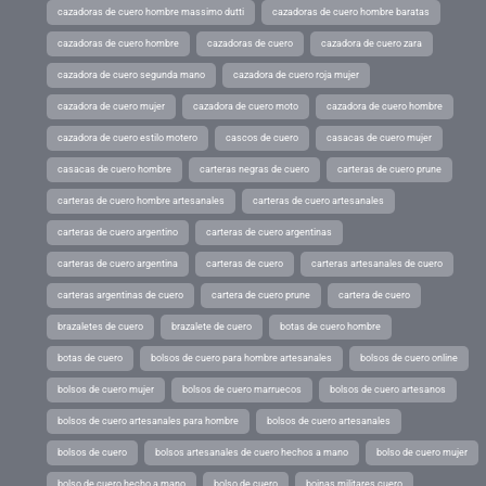
cazadoras de cuero hombre massimo dutti
cazadoras de cuero hombre baratas
cazadoras de cuero hombre
cazadoras de cuero
cazadora de cuero zara
cazadora de cuero segunda mano
cazadora de cuero roja mujer
cazadora de cuero mujer
cazadora de cuero moto
cazadora de cuero hombre
cazadora de cuero estilo motero
cascos de cuero
casacas de cuero mujer
casacas de cuero hombre
carteras negras de cuero
carteras de cuero prune
carteras de cuero hombre artesanales
carteras de cuero artesanales
carteras de cuero argentino
carteras de cuero argentinas
carteras de cuero argentina
carteras de cuero
carteras artesanales de cuero
carteras argentinas de cuero
cartera de cuero prune
cartera de cuero
brazaletes de cuero
brazalete de cuero
botas de cuero hombre
botas de cuero
bolsos de cuero para hombre artesanales
bolsos de cuero online
bolsos de cuero mujer
bolsos de cuero marruecos
bolsos de cuero artesanos
bolsos de cuero artesanales para hombre
bolsos de cuero artesanales
bolsos de cuero
bolsos artesanales de cuero hechos a mano
bolso de cuero mujer
bolso de cuero hecho a mano
bolso de cuero
boinas militares cuero