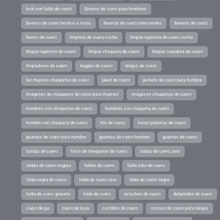
look con falda de cuero
llaveros de cuero para hombres
llaveros de cuero hechos a mano
llaveros de cuero artesanales
llaveros de cuero
llavero de cuero
limpieza de cuero coche
limpiar tapiceria de cuero coche
limpiar tapiceria de cuero
limpiar chaqueta de cuero
limpiar cazadora de cuero
limpiadores de cuero
leggins de cuero
latigos de cuero
las mejores chaquetas de cuero
jaket de cuero
jackets de cuero para hombre
imagenes de chaquetas de cuero para mujeres
imagenes chaquetas de cuero
hombres con chaquetas de cuero
hombres con chaqueta de cuero
hombre con chaqueta de cuero
hilo de cuero
hacer pulseras de cuero
guantes de cuero para hombre
guantes de cuero hombre
guantes de cuero
fundas de cuero
fotos de chaquetas de cuero
faldas de cuero zara
faldas de cuero negras
faldas de cuero
falda tubo de cuero
falda negra de cuero
falda de cuero zara
falda de cuero negra
falda de cuero granate
falda de cuero
estuches de cuero
delantales de cuero
cuero de pu
cuero de la pu
cuchillos de cuero
correas de cuero para relojes