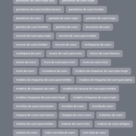
pantalones de cuero mujer zara
pantalones de cuero mujer
pantalones de cuero hombre baratos
pantalones de cuero hombre
pantalones de cuero
pantalon de cuero negro
pantalon de cuero mujer
pantalon de cuero hombre
pantalon de cuero
neceseres de cuero
neceser de cuero para mujer
neceser de cuero para hombre
neceser de cuero hombre
neceser de cuero
muñequeras de cuero
muñequera de cuero
monos de cuero para moto
monos de cuero baratos
monos de cuero
mono de cuero para moto
mono de cuero moto
mono de cuero
monederos de cuero
modelos de chaquetas de cuero para mujer
modelos de chaquetas de cuero para hombre
modelos de chaquetas de cuero para dama
modelos de chaquetas de cuero
modelos de casacas de cuero para hombre
modelos chaquetas de cuero para mujer
modelos chaquetas de cuero mujer
mochilas de cuero artesanales
mochilas de cuero
mochila de cuero
maquina de coser cuero barata
maquina de coser cuero
maletines de cuero
maletas de cuero para hombre
maletas de cuero moto
maletas de cuero antiguas
maletas de cuero
looks con falda de cuero
look falda de cuero