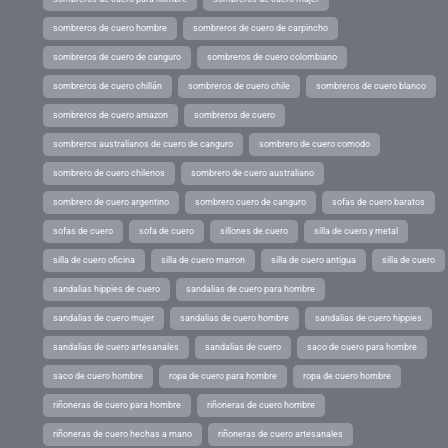
sombreros de cuero hombre
sombreros de cuero de carpincho
sombreros de cuero de canguro
sombreros de cuero colombiano
sombreros de cuero chillán
sombreros de cuero chile
sombreros de cuero blanco
sombreros de cuero amazon
sombreros de cuero
sombreros australianos de cuero de canguro
sombrero de cuero comodo
sombrero de cuero chilenos
sombrero de cuero australiano
sombrero de cuero argentino
sombrero cuero de canguro
sofas de cuero baratos
sofas de cuero
sofa de cuero
sillones de cuero
silla de cuero y metal
silla de cuero oficina
silla de cuero marron
silla de cuero antigua
silla de cuero
sandalias hippies de cuero
sandalias de cuero para hombre
sandalias de cuero mujer
sandalias de cuero hombre
sandalias de cuero hippies
sandalias de cuero artesanales
sandalias de cuero
saco de cuero para hombre
saco de cuero hombre
ropa de cuero para hombre
ropa de cuero hombre
riñoneras de cuero para hombre
riñoneras de cuero hombre
riñoneras de cuero hechas a mano
riñoneras de cuero artesanales