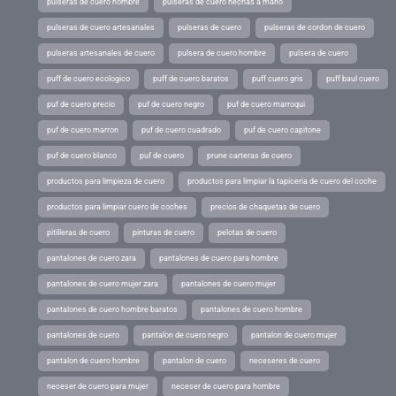
pulseras de cuero hombre
pulseras de cuero hechas a mano
pulseras de cuero artesanales
pulseras de cuero
pulseras de cordon de cuero
pulseras artesanales de cuero
pulsera de cuero hombre
pulsera de cuero
puff de cuero ecologico
puff de cuero baratos
puff cuero gris
puff baul cuero
puf de cuero precio
puf de cuero negro
puf de cuero marroqui
puf de cuero marron
puf de cuero cuadrado
puf de cuero capitone
puf de cuero blanco
puf de cuero
prune carteras de cuero
productos para limpieza de cuero
productos para limpiar la tapiceria de cuero del coche
productos para limpiar cuero de coches
precios de chaquetas de cuero
pitilleras de cuero
pinturas de cuero
pelotas de cuero
pantalones de cuero zara
pantalones de cuero para hombre
pantalones de cuero mujer zara
pantalones de cuero mujer
pantalones de cuero hombre baratos
pantalones de cuero hombre
pantalones de cuero
pantalon de cuero negro
pantalon de cuero mujer
pantalon de cuero hombre
pantalon de cuero
neceseres de cuero
neceser de cuero para mujer
neceser de cuero para hombre