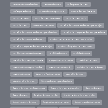
neceser de cuero hombre
neceser de cuero
muñequeras de cuero
muñequera de cuero
monos de cuero para moto
monos de cuero baratos
monos de cuero
mono de cuero para moto
mono de cuero moto
mono de cuero
monederos de cuero
modelos de chaquetas de cuero para mujer
modelos de chaquetas de cuero para hombre
modelos de chaquetas de cuero para dama
modelos de chaquetas de cuero
modelos de casacas de cuero para hombre
modelos chaquetas de cuero para mujer
modelos chaquetas de cuero mujer
mochilas de cuero artesanales
mochilas de cuero
mochila de cuero
maquina de coser cuero barata
maquina de coser cuero
maletines de cuero
maletas de cuero para hombre
maletas de cuero moto
maletas de cuero antiguas
maletas de cuero
looks con falda de cuero
look falda de cuero
look con falda de cuero
llaveros de cuero para hombres
llaveros de cuero hechos a mano
llaveros de cuero artesanales
llaveros de cuero
llavero de cuero
limpieza de cuero coche
limpiar tapiceria de cuero coche
limpiar tapiceria de cuero
limpiar chaqueta de cuero
limpiar cazadora de cuero