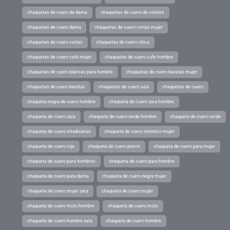
chaquetas de cuero de dama
chaquetas de cuero de colores
chaquetas de cuero dama
chaquetas de cuero cortas mujer
chaquetas de cuero cortas
chaquetas de cuero chica
chaquetas de cuero cafe mujer
chaquetas de cuero cafe hombre
chaquetas de cuero blancas para hombre
chaquetas de cuero baratas mujer
chaquetas de cuero baratas
chaquetas de cuero azul
chaquetas de cuero
chaqueta negra de cuero hombre
chaqueta de cuero zara hombre
chaqueta de cuero zara
chaqueta de cuero verde hombre
chaqueta de cuero verde
chaqueta de cuero stradivarius
chaqueta de cuero sintetico mujer
chaqueta de cuero roja
chaqueta de cuero precio
chaqueta de cuero para mujer
chaqueta de cuero para hombres
chaqueta de cuero para hombre
chaqueta de cuero para dama
chaqueta de cuero negra mujer
chaqueta de cuero mujer zara
chaqueta de cuero mujer
chaqueta de cuero moto hombre
chaqueta de cuero moto
chaqueta de cuero hombre zara
chaqueta de cuero hombre