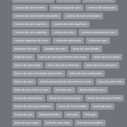
casacas de cuero hombre
carteras negras de cuero
carteras de cuero prune
carteras de cuero hombre artesanales
carteras de cuero artesanales
carteras de cuero argentino
carteras de cuero argentinas
carteras de cuero argentina
carteras de cuero
carteras artesanales de cuero
carteras argentinas de cuero
cartera de cuero prune
cartera de cuero
brazaletes de cuero
brazalete de cuero
botas de cuero hombre
botas de cuero
bolsos de cuero para hombre artesanales
bolsos de cuero online
bolsos de cuero mujer
bolsos de cuero marruecos
bolsos de cuero artesanos
bolsos de cuero artesanales para hombre
bolsos de cuero artesanales
bolsos de cuero
bolsos artesanales de cuero hechos a mano
bolso de cuero mujer
bolso de cuero hecho a mano
bolso de cuero
boinas militares cuero
boinas de cuero precios
boinas de cuero para mujer
boinas de cuero para hombre
boinas de cuero para caballeros
boinas de cuero hombre
boinas de cuero
boinas de caza
boina piel hombre
boina piel
boina gar
boina de cuero negra
boina de cuero mujer
boina de cuero inglesa