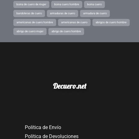
boina de cuero de mujer
boina cuero hombre
boina cuero
bandoleras de cuero
armaduras de cuero
armadura de cuero
americanas de cuero hombre
americanas de cuero
abrigos de cuero hombre
abrigo de cuero mujer
abrigo de cuero hombre
Decuero.net
Política de Envío
Política de Devoluciones