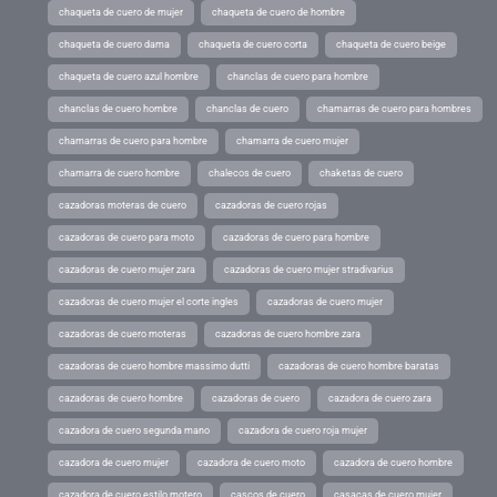
chaqueta de cuero de mujer
chaqueta de cuero de hombre
chaqueta de cuero dama
chaqueta de cuero corta
chaqueta de cuero beige
chaqueta de cuero azul hombre
chanclas de cuero para hombre
chanclas de cuero hombre
chanclas de cuero
chamarras de cuero para hombres
chamarras de cuero para hombre
chamarra de cuero mujer
chamarra de cuero hombre
chalecos de cuero
chaketas de cuero
cazadoras moteras de cuero
cazadoras de cuero rojas
cazadoras de cuero para moto
cazadoras de cuero para hombre
cazadoras de cuero mujer zara
cazadoras de cuero mujer stradivarius
cazadoras de cuero mujer el corte ingles
cazadoras de cuero mujer
cazadoras de cuero moteras
cazadoras de cuero hombre zara
cazadoras de cuero hombre massimo dutti
cazadoras de cuero hombre baratas
cazadoras de cuero hombre
cazadoras de cuero
cazadora de cuero zara
cazadora de cuero segunda mano
cazadora de cuero roja mujer
cazadora de cuero mujer
cazadora de cuero moto
cazadora de cuero hombre
cazadora de cuero estilo motero
cascos de cuero
casacas de cuero mujer