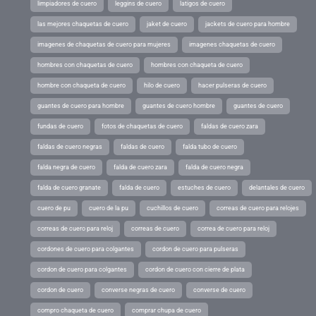
limpiadores de cuero
leggins de cuero
latigos de cuero
las mejores chaquetas de cuero
jaket de cuero
jackets de cuero para hombre
imagenes de chaquetas de cuero para mujeres
imagenes chaquetas de cuero
hombres con chaquetas de cuero
hombres con chaqueta de cuero
hombre con chaqueta de cuero
hilo de cuero
hacer pulseras de cuero
guantes de cuero para hombre
guantes de cuero hombre
guantes de cuero
fundas de cuero
fotos de chaquetas de cuero
faldas de cuero zara
faldas de cuero negras
faldas de cuero
falda tubo de cuero
falda negra de cuero
falda de cuero zara
falda de cuero negra
falda de cuero granate
falda de cuero
estuches de cuero
delantales de cuero
cuero de pu
cuero de la pu
cuchillos de cuero
correas de cuero para relojes
correas de cuero para reloj
correas de cuero
correa de cuero para reloj
cordones de cuero para colgantes
cordon de cuero para pulseras
cordon de cuero para colgantes
cordon de cuero con cierre de plata
cordon de cuero
converse negras de cuero
converse de cuero
compro chaqueta de cuero
comprar chupa de cuero