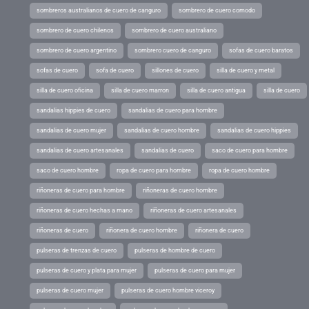
sombreros australianos de cuero de canguro
sombrero de cuero comodo
sombrero de cuero chilenos
sombrero de cuero australiano
sombrero de cuero argentino
sombrero cuero de canguro
sofas de cuero baratos
sofas de cuero
sofa de cuero
sillones de cuero
silla de cuero y metal
silla de cuero oficina
silla de cuero marron
silla de cuero antigua
silla de cuero
sandalias hippies de cuero
sandalias de cuero para hombre
sandalias de cuero mujer
sandalias de cuero hombre
sandalias de cuero hippies
sandalias de cuero artesanales
sandalias de cuero
saco de cuero para hombre
saco de cuero hombre
ropa de cuero para hombre
ropa de cuero hombre
riñoneras de cuero para hombre
riñoneras de cuero hombre
riñoneras de cuero hechas a mano
riñoneras de cuero artesanales
riñoneras de cuero
riñonera de cuero hombre
riñonera de cuero
pulseras de trenzas de cuero
pulseras de hombre de cuero
pulseras de cuero y plata para mujer
pulseras de cuero para mujer
pulseras de cuero mujer
pulseras de cuero hombre viceroy