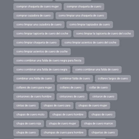
comprar chaqueta de cuero mujer
comprar chaqueta de cuero
comprar cazadora de cuero
como limpiar una chaqueta de cuero
como limpiar una cazadora de cuero
como limpiar tapizados de cuero
como limpiar tapiceria de cuero del coche
como limpiar la tapiceria de cuero del coche
como limpiar chaqueta de cuero
como limpiar asientos de cuero del coche
como limpiar asientos de cuero de coche
como combinar una falda de cuero negra para fiesta
como combinar una falda de cuero negra
como combinar una falda de cuero
combinar una falda de cuero
combinar falda de cuero
collares largos de cuero
collares de cuero para mujer
collares de cuero
collar de cuero
cinturones de cuero hombre
cinturones de cuero
cinturon de cuero
cintas de cuero
chupas de cuero zara
chupas de cuero mujer
chupas de cuero moto
chupas de cuero hombre
chupas de cuero
chupa de cuero roja
chupa de cuero mujer
chupa de cuero marron
chupa de cuero
chumpas de cuero para hombre
chquetas de cuero