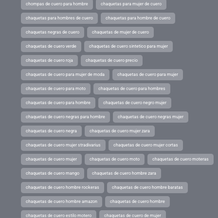
chompas de cuero para hombre
chaquetas para mujer de cuero
chaquetas para hombres de cuero
chaquetas para hombre de cuero
chaquetas negras de cuero
chaquetas de mujer de cuero
chaquetas de cuero verde
chaquetas de cuero sintetico para mujer
chaquetas de cuero roja
chaquetas de cuero precio
chaquetas de cuero para mujer de moda
chaquetas de cuero para mujer
chaquetas de cuero para moto
chaquetas de cuero para hombres
chaquetas de cuero para hombre
chaquetas de cuero negro mujer
chaquetas de cuero negras para hombre
chaquetas de cuero negras mujer
chaquetas de cuero negra
chaquetas de cuero mujer zara
chaquetas de cuero mujer stradivarius
chaquetas de cuero mujer cortas
chaquetas de cuero mujer
chaquetas de cuero moto
chaquetas de cuero moteras
chaquetas de cuero mango
chaquetas de cuero hombre zara
chaquetas de cuero hombre rockeras
chaquetas de cuero hombre baratas
chaquetas de cuero hombre amazon
chaquetas de cuero hombre
chaquetas de cuero estilo motero
chaquetas de cuero de mujer