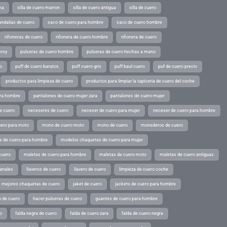
ina
silla de cuero marron
silla de cuero antigua
silla de cuero
andalias de cuero
saco de cuero para hombre
saco de cuero hombre
riñoneras de cuero
riñonera de cuero hombre
riñonera de cuero
eroy
pulseras de cuero hombre
pulseras de cuero hechas a mano
o
puff de cuero baratos
puff cuero gris
puff baul cuero
puf de cuero precio
productos para limpieza de cuero
productos para limpiar la tapiceria de cuero del coche
ara hombre
pantalones de cuero mujer zara
pantalones de cuero mujer
e cuero
neceseres de cuero
neceser de cuero para mujer
neceser de cuero para hombre
ero para moto
mono de cuero moto
mono de cuero
monederos de cuero
s de cuero para hombre
modelos chaquetas de cuero para mujer
cuero
maletas de cuero para hombre
maletas de cuero moto
maletas de cuero antiguas
sanales
llaveros de cuero
llavero de cuero
limpieza de cuero coche
s mejores chaquetas de cuero
jaket de cuero
jackets de cuero para hombre
o de cuero
hacer pulseras de cuero
guantes de cuero para hombre
o
falda negra de cuero
falda de cuero zara
falda de cuero negra