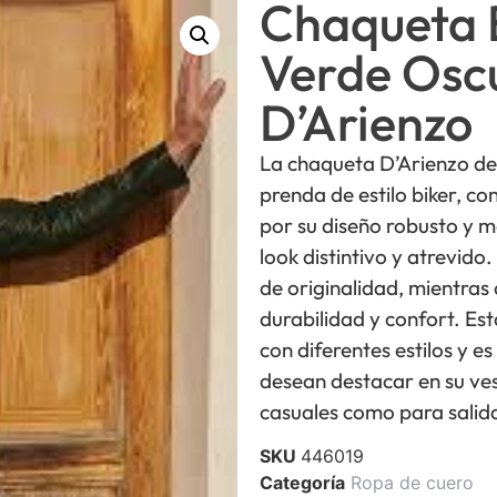
Chaqueta 
Verde Osc
D’Arienzo
La chaqueta D’Arienzo de
prenda de estilo biker, c
por su diseño robusto y m
look distintivo y atrevido
de originalidad, mientras 
durabilidad y confort. E
con diferentes estilos y e
desean destacar en su ves
casuales como para salid
SKU
446019
Categoría
Ropa de cuero