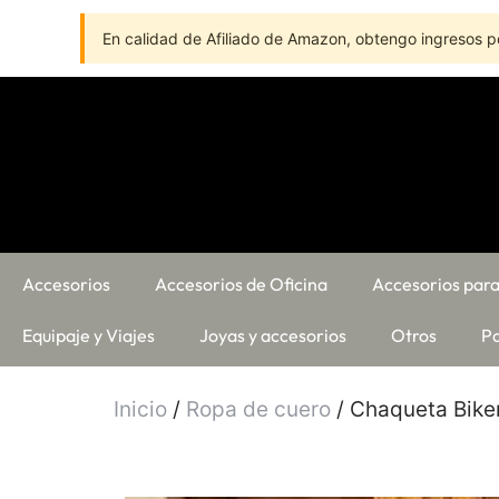
En calidad de Afiliado de Amazon, obtengo ingresos po
Accesorios
Accesorios de Oficina
Accesorios para
Equipaje y Viajes
Joyas y accesorios
Otros
Pa
Inicio
/
Ropa de cuero
/ Chaqueta Bike