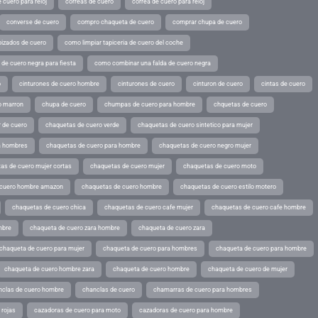
 cuero para reloj
correas de cuero
correa de cuero para reloj
converse de cuero
compro chaqueta de cuero
comprar chupa de cuero
pizados de cuero
como limpiar tapiceria de cuero del coche
de cuero negra para fiesta
como combinar una falda de cuero negra
o
cinturones de cuero hombre
cinturones de cuero
cinturon de cuero
cintas de cuero
o marron
chupa de cuero
chumpas de cuero para hombre
chquetas de cuero
 de cuero
chaquetas de cuero verde
chaquetas de cuero sintetico para mujer
a hombres
chaquetas de cuero para hombre
chaquetas de cuero negro mujer
as de cuero mujer cortas
chaquetas de cuero mujer
chaquetas de cuero moto
 cuero hombre amazon
chaquetas de cuero hombre
chaquetas de cuero estilo motero
chaquetas de cuero chica
chaquetas de cuero cafe mujer
chaquetas de cuero cafe hombre
mbre
chaqueta de cuero zara hombre
chaqueta de cuero zara
chaqueta de cuero para mujer
chaqueta de cuero para hombres
chaqueta de cuero para hombre
chaqueta de cuero hombre zara
chaqueta de cuero hombre
chaqueta de cuero de mujer
nclas de cuero hombre
chanclas de cuero
chamarras de cuero para hombres
 rojas
cazadoras de cuero para moto
cazadoras de cuero para hombre