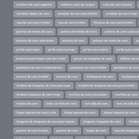
sombrero de cuero argentino
sombrero cuero de canguro
sofas de cuero baratos
sandalias hippies de cuero
sandalias de cuero para hombre
sandalias de cuero mujer
ropa de cuero para hombre
ropa de cuero hombre
riñoneras de cuero para hombre
pulseras de trenzas de cuero
pulseras de hombre de cuero
pulseras de cuero y plata p
pulseras de cuero artesanales
pulseras de cuero
pulseras de cordon de cuero
pu
puf de cuero negro
puf de cuero marroqui
puf de cuero marron
puf de cuero cuad
productos para limpiar cuero de coches
precios de chaquetas de cuero
pitilleras de cu
pantalones de cuero hombre baratos
pantalones de cuero hombre
pantalones de cuer
neceser de cuero hombre
neceser de cuero
muñequeras de cuero
muñequera de
modelos de chaquetas de cuero para mujer
modelos de chaquetas de cuero para hombre
modelos chaquetas de cuero mujer
mochilas de cuero artesanales
mochilas de cuero
maletas de cuero
looks con falda de cuero
look falda de cuero
look con falda de 
limpiar tapiceria de cuero coche
limpiar tapiceria de cuero
limpiar chaqueta de cuero
imagenes de chaquetas de cuero para mujeres
imagenes chaquetas de cuero
hombres
guantes de cuero hombre
guantes de cuero
fundas de cuero
fotos de chaquetas