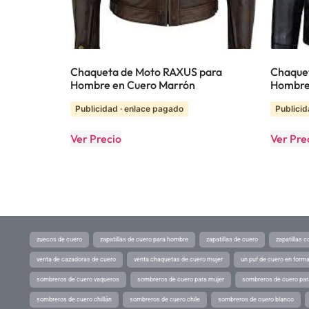
Chaqueta de Moto RAXUS para
Chaquet
Hombre en Cuero Marrón
Hombre 
Publicidad · enlace pagado
Publicid
Ver Precio
Ver Pre
zuecos de cuero
zapatillas de cuero para hombre
zapatillas de cuero
zapatillas 
venta de cazadoras de cuero
venta chaquetas de cuero mujer
un puf de cuero en form
sombreros de cuero vaqueros
sombreros de cuero para mujer
sombreros de cuero pa
sombreros de cuero chillán
sombreros de cuero chile
sombreros de cuero blanco