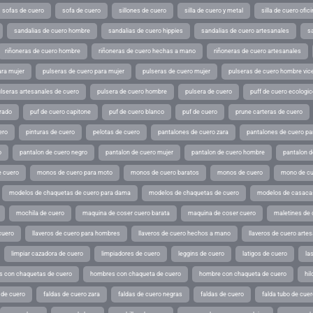
sofas de cuero
sofa de cuero
sillones de cuero
silla de cuero y metal
silla de cuero ofic
sandalias de cuero hombre
sandalias de cuero hippies
sandalias de cuero artesanales
s
riñoneras de cuero hombre
riñoneras de cuero hechas a mano
riñoneras de cuero artesanales
ara mujer
pulseras de cuero para mujer
pulseras de cuero mujer
pulseras de cuero hombre vic
lseras artesanales de cuero
pulsera de cuero hombre
pulsera de cuero
puff de cuero ecologic
rado
puf de cuero capitone
puf de cuero blanco
puf de cuero
prune carteras de cuero
ero
pinturas de cuero
pelotas de cuero
pantalones de cuero zara
pantalones de cuero p
o
pantalon de cuero negro
pantalon de cuero mujer
pantalon de cuero hombre
pantalon d
 cuero
monos de cuero para moto
monos de cuero baratos
monos de cuero
mono de cu
modelos de chaquetas de cuero para dama
modelos de chaquetas de cuero
modelos de casaca
mochila de cuero
maquina de coser cuero barata
maquina de coser cuero
maletines de 
cuero
llaveros de cuero para hombres
llaveros de cuero hechos a mano
llaveros de cuero arte
limpiar cazadora de cuero
limpiadores de cuero
leggins de cuero
latigos de cuero
la
 con chaquetas de cuero
hombres con chaqueta de cuero
hombre con chaqueta de cuero
hil
 de cuero
faldas de cuero zara
faldas de cuero negras
faldas de cuero
falda tubo de cuer