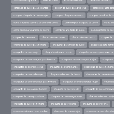
falda de cuero granate
falda de cuero
estuches de cuero
delantales de cuero
cordones de cuero para colgantes
cordon de cuero para pulseras
cordon de cuero par
comprar chaqueta de cuero mujer
comprar chaqueta de cuero
comprar cazadora de c
como limpiar la tapiceria de cuero del coche
como limpiar chaqueta de cuero
como limp
como combinar una falda de cuero
combinar una falda de cuero
combinar falda de cue
chupas de cuero zara
chupas de cuero mujer
chupas de cuero moto
chupas de 
chompas de cuero para hombre
chaquetas para mujer de cuero
chaquetas para hombr
chaquetas de cuero roja
chaquetas de cuero precio
chaquetas de cuero para mujer d
chaquetas de cuero negras para hombre
chaquetas de cuero negras mujer
chaquetas 
chaquetas de cuero moteras
chaquetas de cuero mango
chaquetas de cuero hombre 
chaquetas de cuero de mujer
chaquetas de cuero de dama
chaquetas de cuero de col
chaquetas de cuero blancas para hombre
chaquetas de cuero baratas mujer
chaqueta
chaqueta de cuero verde hombre
chaqueta de cuero verde
chaqueta de cuero stradivar
chaqueta de cuero para dama
chaqueta de cuero negra mujer
chaqueta de cuero mujer
chaqueta de cuero de hombre
chaqueta de cuero dama
chaqueta de cuero corta
chamarras de cuero para hombre
chamarra de cuero mujer
chamarra de cuero hombr