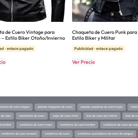
a de Cuero Vintage para
Chaqueta de Cuero Punk para 
– Estilo Biker Otoño/Invierno
Estilo Biker y Militar
ad · enlace pagado
Publicidad · enlace pagado
cio
Ver Precio
converse de cuero negras
zalando chaquetas de cuero
zalando cazadoras de cuero mujer
volan
a de cubo
tratamiento de cuero
trajes de cuero moto
tiras de cuero por metros
tiras de c
ra hombre
sombreros de cuero mujer
sombreros de cuero hombre
sombreros de cuero de car
sombreros de cuero amazon
sombreros de cuero
sombreros australianos de cuero de canguro