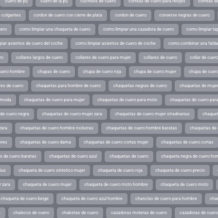
cuero de pu
cuero de la pu
cuchillos de cuero
correas de cuero para relojes
correas de
a colgantes
cordon de cuero con cierre de plata
cordon de cuero
converse negras de cuero
uero
como limpiar una chaqueta de cuero
como limpiar una cazadora de cuero
como limpiar ta
iar asientos de cuero del coche
como limpiar asientos de cuero de coche
como combinar una falda 
ro
collares largos de cuero
collares de cuero para mujer
collares de cuero
collar de cuer
cuero hombre
chupas de cuero
chupa de cuero roja
chupa de cuero mujer
chupa de cuer
es de cuero
chaquetas para hombre de cuero
chaquetas negras de cuero
chaquetas de mujer
e moda
chaquetas de cuero para mujer
chaquetas de cuero para moto
chaquetas de cuero par
de cuero negra
chaquetas de cuero mujer zara
chaquetas de cuero mujer stradivarius
chaquet
zara
chaquetas de cuero hombre rockeras
chaquetas de cuero hombre baratas
chaquetas de
ores
chaquetas de cuero dama
chaquetas de cuero cortas mujer
chaquetas de cuero cortas
s de cuero baratas
chaquetas de cuero azul
chaquetas de cuero
chaqueta negra de cuero ho
ius
chaqueta de cuero sintetico mujer
chaqueta de cuero roja
chaqueta de cuero precio
 zara
chaqueta de cuero mujer
chaqueta de cuero moto hombre
chaqueta de cuero moto
chaqueta de cuero beige
chaqueta de cuero azul hombre
chanclas de cuero para hombre
cha
e
chalecos de cuero
chaketas de cuero
cazadoras moteras de cuero
cazadoras de cuero