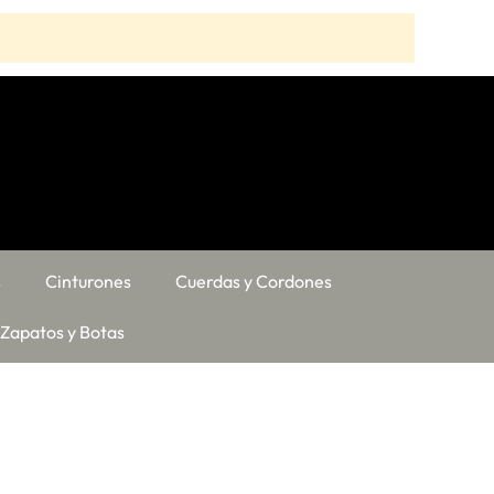
s
Cinturones
Cuerdas y Cordones
Zapatos y Botas