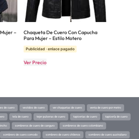
Mujer –
Chaqueta De Cuero Con Capucha
Para Mujer – Estilo Motero
Publicidad · enlace pagado
Ver Precio
tes de cuero
vestidos de cuero
ver chaquetas de cuero
venta de cuero por metro
uero
tela de cuero
tejer pulseras de cuero
tapicerias de cuero
tapicería de cuero
pincho
sombreros de cuero de canguro
sombreros de cuero colombiano
sombrero de cuero comodo
sombrero de cuero chilenos
sombrero de cuero australiano