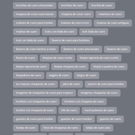
mochilas de cuero artesanales
mochilas de cuero
mochila de cuero
maquina de coser cuero barata
maquina de coser cuero
maletines de cuero
maletas de cuero para hombre
maletas de cuero moto
maletas de cuero antiguas
maletas de cuero
looks con falda de cuero
look falda de cuero
look con falda de cuero
llaveros de cuero para hombres
llaveros de cuero hechos a mano
llaveros de cuero artesanales
llaveros de cuero
llavero de cuero
limpieza de cuero coche
limpiar tapiceria de cuero coche
limpiar tapiceria de cuero
limpiar chaqueta de cuero
limpiar cazadora de cuero
limpiadores de cuero
leggins de cuero
latigos de cuero
las mejores chaquetas de cuero
jaket de cuero
jackets de cuero para hombre
imagenes de chaquetas de cuero para mujeres
imagenes chaquetas de cuero
hombres con chaquetas de cuero
hombres con chaqueta de cuero
hombre con chaqueta de cuero
hilo de cuero
hacer pulseras de cuero
guantes de cuero para hombre
guantes de cuero hombre
guantes de cuero
fundas de cuero
fotos de chaquetas de cuero
faldas de cuero zara