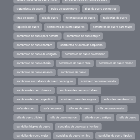
tratamiento de cuero
trajes de cuero moto
tiras de cuero por metros
tiras de cuero
tela de cuero
tejer pulseras de cuero
tapicerias de cuero
tapicería de cuero
sombreros de cuero vaqueros
sombreros de cuero para mujer
sombreros de cuero para hombre
sombreros de cuero mujer
sombreros de cuero hombre
sombreros de cuero de carpincho
sombreros de cuero de canguro
sombreros de cuero colombiano
sombreros de cuero chillán
sombreros de cuero chile
sombreros de cuero blanco
sombreros de cuero amazon
sombreros de cuero
sombreros australianos de cuero de canguro
sombrero de cuero comodo
sombrero de cuero chilenos
sombrero de cuero australiano
sombrero de cuero argentino
sombrero cuero de canguro
sofas de cuero baratos
sofas de cuero
sofa de cuero
sillones de cuero
silla de cuero y metal
silla de cuero oficina
silla de cuero marron
silla de cuero antigua
silla de cuero
sandalias hippies de cuero
sandalias de cuero para hombre
sandalias de cuero mujer
sandalias de cuero hombre
sandalias de cuero hippies