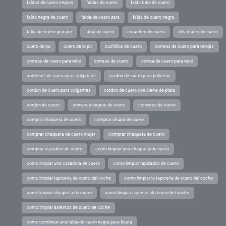
faldas de cuero negras
faldas de cuero
falda tubo de cuero
falda negra de cuero
falda de cuero zara
falda de cuero negra
falda de cuero granate
falda de cuero
estuches de cuero
delantales de cuero
cuero de pu
cuero de la pu
cuchillos de cuero
correas de cuero para relojes
correas de cuero para reloj
correas de cuero
correa de cuero para reloj
cordones de cuero para colgantes
cordon de cuero para pulseras
cordon de cuero para colgantes
cordon de cuero con cierre de plata
cordon de cuero
converse negras de cuero
converse de cuero
compro chaqueta de cuero
comprar chupa de cuero
comprar chaqueta de cuero mujer
comprar chaqueta de cuero
comprar cazadora de cuero
como limpiar una chaqueta de cuero
como limpiar una cazadora de cuero
como limpiar tapizados de cuero
como limpiar tapiceria de cuero del coche
como limpiar la tapiceria de cuero del coche
como limpiar chaqueta de cuero
como limpiar asientos de cuero del coche
como limpiar asientos de cuero de coche
como combinar una falda de cuero negra para fiesta