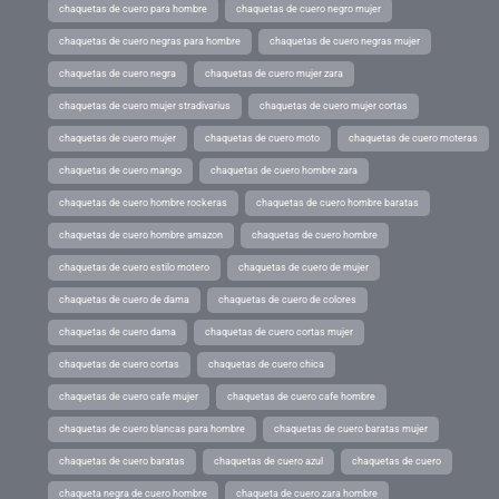
chaquetas de cuero para hombre
chaquetas de cuero negro mujer
chaquetas de cuero negras para hombre
chaquetas de cuero negras mujer
chaquetas de cuero negra
chaquetas de cuero mujer zara
chaquetas de cuero mujer stradivarius
chaquetas de cuero mujer cortas
chaquetas de cuero mujer
chaquetas de cuero moto
chaquetas de cuero moteras
chaquetas de cuero mango
chaquetas de cuero hombre zara
chaquetas de cuero hombre rockeras
chaquetas de cuero hombre baratas
chaquetas de cuero hombre amazon
chaquetas de cuero hombre
chaquetas de cuero estilo motero
chaquetas de cuero de mujer
chaquetas de cuero de dama
chaquetas de cuero de colores
chaquetas de cuero dama
chaquetas de cuero cortas mujer
chaquetas de cuero cortas
chaquetas de cuero chica
chaquetas de cuero cafe mujer
chaquetas de cuero cafe hombre
chaquetas de cuero blancas para hombre
chaquetas de cuero baratas mujer
chaquetas de cuero baratas
chaquetas de cuero azul
chaquetas de cuero
chaqueta negra de cuero hombre
chaqueta de cuero zara hombre