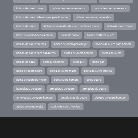
bolsos de cuero mujer
bolsos de cuero marruecos
bolsos de cuero artesanos
bolsos de cuero artesanales para hombre
bolsos de cuero artesanales
bolsos de cuero
bolsos artesanales de cuero hechos a mano
bolso de cuero mujer
bolso de cuero hecho a mano
bolso de cuero
boinas militares cuero
boinas de cuero precios
boinas de cuero para mujer
boinas de cuero para hombre
boinas de cuero para caballeros
boinas de cuero hombre
boinas de cuero
boinas de caza
boina piel hombre
boina piel
boina gar
boina de cuero negra
boina de cuero mujer
boina de cuero inglesa
boina de cuero de mujer
boina cuero hombre
boina cuero
bandoleras de cuero
armaduras de cuero
armadura de cuero
americanas de cuero hombre
americanas de cuero
abrigos de cuero hombre
abrigo de cuero mujer
abrigo de cuero hombre