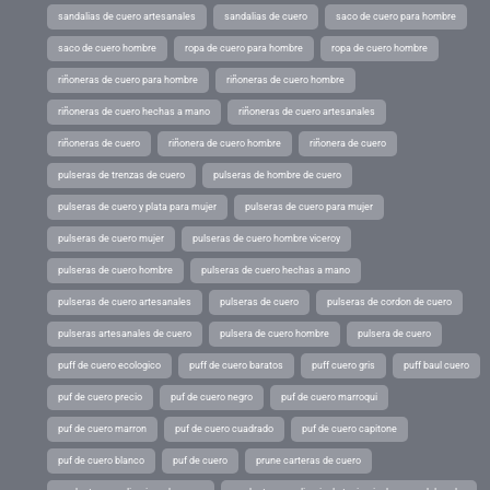
sandalias de cuero artesanales
sandalias de cuero
saco de cuero para hombre
saco de cuero hombre
ropa de cuero para hombre
ropa de cuero hombre
riñoneras de cuero para hombre
riñoneras de cuero hombre
riñoneras de cuero hechas a mano
riñoneras de cuero artesanales
riñoneras de cuero
riñonera de cuero hombre
riñonera de cuero
pulseras de trenzas de cuero
pulseras de hombre de cuero
pulseras de cuero y plata para mujer
pulseras de cuero para mujer
pulseras de cuero mujer
pulseras de cuero hombre viceroy
pulseras de cuero hombre
pulseras de cuero hechas a mano
pulseras de cuero artesanales
pulseras de cuero
pulseras de cordon de cuero
pulseras artesanales de cuero
pulsera de cuero hombre
pulsera de cuero
puff de cuero ecologico
puff de cuero baratos
puff cuero gris
puff baul cuero
puf de cuero precio
puf de cuero negro
puf de cuero marroqui
puf de cuero marron
puf de cuero cuadrado
puf de cuero capitone
puf de cuero blanco
puf de cuero
prune carteras de cuero