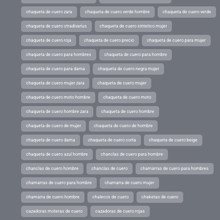
chaqueta de cuero zara
chaqueta de cuero verde hombre
chaqueta de cuero verde
chaqueta de cuero stradivarius
chaqueta de cuero sintetico mujer
chaqueta de cuero roja
chaqueta de cuero precio
chaqueta de cuero para mujer
chaqueta de cuero para hombres
chaqueta de cuero para hombre
chaqueta de cuero para dama
chaqueta de cuero negra mujer
chaqueta de cuero mujer zara
chaqueta de cuero mujer
chaqueta de cuero moto hombre
chaqueta de cuero moto
chaqueta de cuero hombre zara
chaqueta de cuero hombre
chaqueta de cuero de mujer
chaqueta de cuero de hombre
chaqueta de cuero dama
chaqueta de cuero corta
chaqueta de cuero beige
chaqueta de cuero azul hombre
chanclas de cuero para hombre
chanclas de cuero hombre
chanclas de cuero
chamarras de cuero para hombres
chamarras de cuero para hombre
chamarra de cuero mujer
chamarra de cuero hombre
chalecos de cuero
chaketas de cuero
cazadoras moteras de cuero
cazadoras de cuero rojas