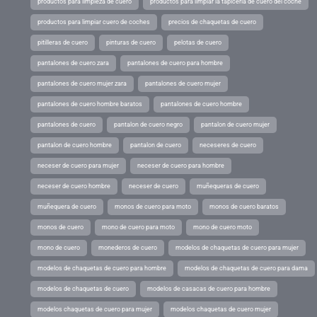
productos para limpieza de cuero
productos para limpiar la tapiceria de cuero del coche
productos para limpiar cuero de coches
precios de chaquetas de cuero
pitilleras de cuero
pinturas de cuero
pelotas de cuero
pantalones de cuero zara
pantalones de cuero para hombre
pantalones de cuero mujer zara
pantalones de cuero mujer
pantalones de cuero hombre baratos
pantalones de cuero hombre
pantalones de cuero
pantalon de cuero negro
pantalon de cuero mujer
pantalon de cuero hombre
pantalon de cuero
neceseres de cuero
neceser de cuero para mujer
neceser de cuero para hombre
neceser de cuero hombre
neceser de cuero
muñequeras de cuero
muñequera de cuero
monos de cuero para moto
monos de cuero baratos
monos de cuero
mono de cuero para moto
mono de cuero moto
mono de cuero
monederos de cuero
modelos de chaquetas de cuero para mujer
modelos de chaquetas de cuero para hombre
modelos de chaquetas de cuero para dama
modelos de chaquetas de cuero
modelos de casacas de cuero para hombre
modelos chaquetas de cuero para mujer
modelos chaquetas de cuero mujer