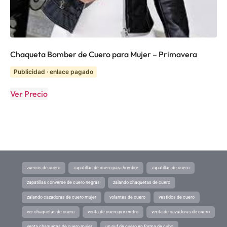
Chaqueta Bomber de Cuero para Mujer – Primavera
Publicidad · enlace pagado
Ver Precio
zuecos de cuero
zapatillas de cuero para hombre
zapatillas de cuero
zapatillas converse de cuero negras
zalando chaquetas de cuero
zalando cazadoras de cuero mujer
volantes de cuero
vestidos de cuero
ver chaquetas de cuero
venta de cuero por metro
venta de cazadoras de cuero
venta chaquetas de cuero mujer
un puf de cuero en forma de cubo