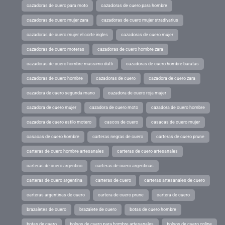
cazadoras de cuero para moto
cazadoras de cuero para hombre
cazadoras de cuero mujer zara
cazadoras de cuero mujer stradivarius
cazadoras de cuero mujer el corte ingles
cazadoras de cuero mujer
cazadoras de cuero moteras
cazadoras de cuero hombre zara
cazadoras de cuero hombre massimo dutti
cazadoras de cuero hombre baratas
cazadoras de cuero hombre
cazadoras de cuero
cazadora de cuero zara
cazadora de cuero segunda mano
cazadora de cuero roja mujer
cazadora de cuero mujer
cazadora de cuero moto
cazadora de cuero hombre
cazadora de cuero estilo motero
cascos de cuero
casacas de cuero mujer
casacas de cuero hombre
carteras negras de cuero
carteras de cuero prune
carteras de cuero hombre artesanales
carteras de cuero artesanales
carteras de cuero argentino
carteras de cuero argentinas
carteras de cuero argentina
carteras de cuero
carteras artesanales de cuero
carteras argentinas de cuero
cartera de cuero prune
cartera de cuero
brazaletes de cuero
brazalete de cuero
botas de cuero hombre
botas de cuero
bolsos de cuero para hombre artesanales
bolsos de cuero online