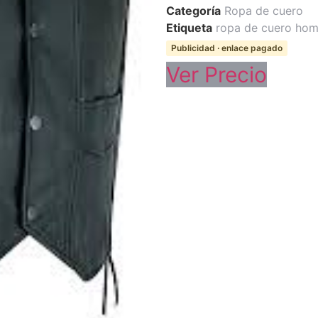
Categoría
Ropa de cuero
Etiqueta
ropa de cuero ho
Publicidad · enlace pagado
Ver Precio