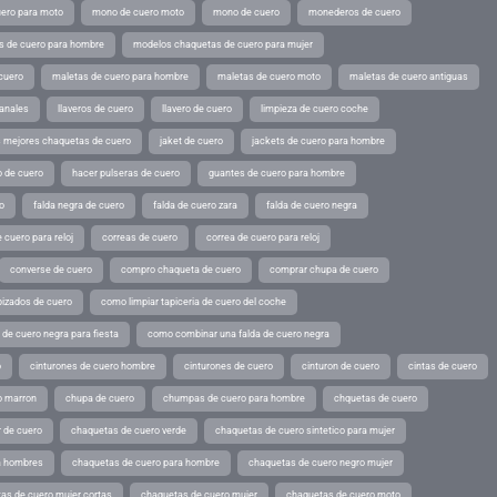
ero para moto
mono de cuero moto
mono de cuero
monederos de cuero
s de cuero para hombre
modelos chaquetas de cuero para mujer
cuero
maletas de cuero para hombre
maletas de cuero moto
maletas de cuero antiguas
sanales
llaveros de cuero
llavero de cuero
limpieza de cuero coche
s mejores chaquetas de cuero
jaket de cuero
jackets de cuero para hombre
o de cuero
hacer pulseras de cuero
guantes de cuero para hombre
o
falda negra de cuero
falda de cuero zara
falda de cuero negra
 cuero para reloj
correas de cuero
correa de cuero para reloj
converse de cuero
compro chaqueta de cuero
comprar chupa de cuero
pizados de cuero
como limpiar tapiceria de cuero del coche
de cuero negra para fiesta
como combinar una falda de cuero negra
o
cinturones de cuero hombre
cinturones de cuero
cinturon de cuero
cintas de cuero
o marron
chupa de cuero
chumpas de cuero para hombre
chquetas de cuero
 de cuero
chaquetas de cuero verde
chaquetas de cuero sintetico para mujer
a hombres
chaquetas de cuero para hombre
chaquetas de cuero negro mujer
as de cuero mujer cortas
chaquetas de cuero mujer
chaquetas de cuero moto