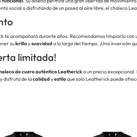
n
funcional
. Su diseño permite una gran libertad de movimiento,
nto social o disfrutando de un paseo al aire libre, el chaleco Lea
nto
ick te acompañará durante años. Recomendamos limpiarlo con u
ener su
brillo
y
suavidad
a lo largo del tiempo. ¡Una inversión qu
rta limitada!
haleco de cuero auténtico Leatherick
a un precio excepcional.
y disfruta de la
calidad
y
estilo
que solo Leatherick puede ofrec