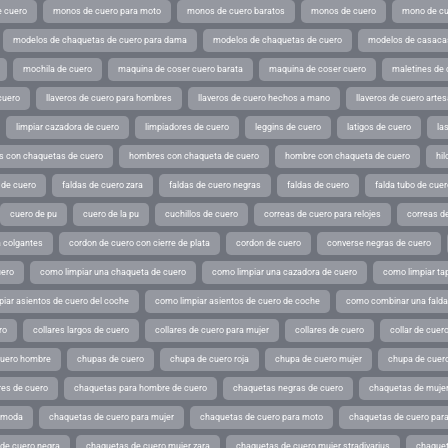
 cuero
monos de cuero para moto
monos de cuero baratos
monos de cuero
mono de cu
modelos de chaquetas de cuero para dama
modelos de chaquetas de cuero
modelos de casaca
mochila de cuero
maquina de coser cuero barata
maquina de coser cuero
maletines de 
cuero
llaveros de cuero para hombres
llaveros de cuero hechos a mano
llaveros de cuero arte
limpiar cazadora de cuero
limpiadores de cuero
leggins de cuero
latigos de cuero
la
 con chaquetas de cuero
hombres con chaqueta de cuero
hombre con chaqueta de cuero
hil
 de cuero
faldas de cuero zara
faldas de cuero negras
faldas de cuero
falda tubo de cuer
cuero de pu
cuero de la pu
cuchillos de cuero
correas de cuero para relojes
correas de
a colgantes
cordon de cuero con cierre de plata
cordon de cuero
converse negras de cuero
uero
como limpiar una chaqueta de cuero
como limpiar una cazadora de cuero
como limpiar ta
iar asientos de cuero del coche
como limpiar asientos de cuero de coche
como combinar una falda 
ro
collares largos de cuero
collares de cuero para mujer
collares de cuero
collar de cuer
cuero hombre
chupas de cuero
chupa de cuero roja
chupa de cuero mujer
chupa de cuer
es de cuero
chaquetas para hombre de cuero
chaquetas negras de cuero
chaquetas de mujer
e moda
chaquetas de cuero para mujer
chaquetas de cuero para moto
chaquetas de cuero par
de cuero negra
chaquetas de cuero mujer zara
chaquetas de cuero mujer stradivarius
chaquet