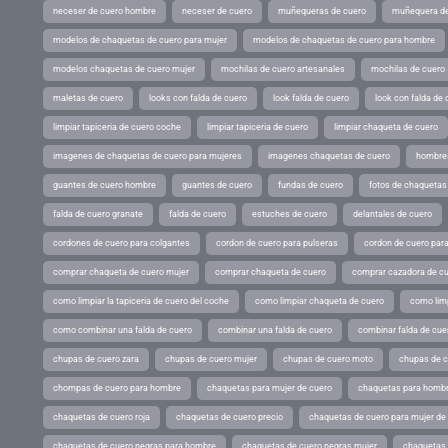
neceser de cuero hombre
neceser de cuero
muñequeras de cuero
muñequera de
modelos de chaquetas de cuero para mujer
modelos de chaquetas de cuero para hombre
modelos chaquetas de cuero mujer
mochilas de cuero artesanales
mochilas de cuero
maletas de cuero
looks con falda de cuero
look falda de cuero
look con falda de 
limpiar tapiceria de cuero coche
limpiar tapiceria de cuero
limpiar chaqueta de cuero
imagenes de chaquetas de cuero para mujeres
imagenes chaquetas de cuero
hombres
guantes de cuero hombre
guantes de cuero
fundas de cuero
fotos de chaquetas
falda de cuero granate
falda de cuero
estuches de cuero
delantales de cuero
cordones de cuero para colgantes
cordon de cuero para pulseras
cordon de cuero par
comprar chaqueta de cuero mujer
comprar chaqueta de cuero
comprar cazadora de c
como limpiar la tapiceria de cuero del coche
como limpiar chaqueta de cuero
como limp
como combinar una falda de cuero
combinar una falda de cuero
combinar falda de cue
chupas de cuero zara
chupas de cuero mujer
chupas de cuero moto
chupas de 
chompas de cuero para hombre
chaquetas para mujer de cuero
chaquetas para hombr
chaquetas de cuero roja
chaquetas de cuero precio
chaquetas de cuero para mujer d
chaquetas de cuero negras para hombre
chaquetas de cuero negras mujer
chaquetas 