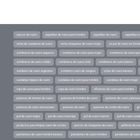
zuecos de cuero
zapatillas de cuero para hombre
zapatillas de cuero
zapatillas 
venta de cazadoras de cuero
venta chaquetas de cuero mujer
un puf de cuero en form
sombreros de cuero vaqueros
sombreros de cuero para mujer
sombreros de cuero pa
sombreros de cuero chillán
sombreros de cuero chile
sombreros de cuero blanco
sombrero de cuero argentino
sombrero cuero de canguro
sofas de cuero baratos
sandalias hippies de cuero
sandalias de cuero para hombre
sandalias de cuero mujer
ropa de cuero para hombre
ropa de cuero hombre
riñoneras de cuero para hombre
pulseras de trenzas de cuero
pulseras de hombre de cuero
pulseras de cuero y plata p
pulseras de cuero artesanales
pulseras de cuero
pulseras de cordon de cuero
pu
puf de cuero negro
puf de cuero marroqui
puf de cuero marron
puf de cuero cuad
productos para limpiar cuero de coches
precios de chaquetas de cuero
pitilleras de cu
pantalones de cuero hombre baratos
pantalones de cuero hombre
pantalones de cuer