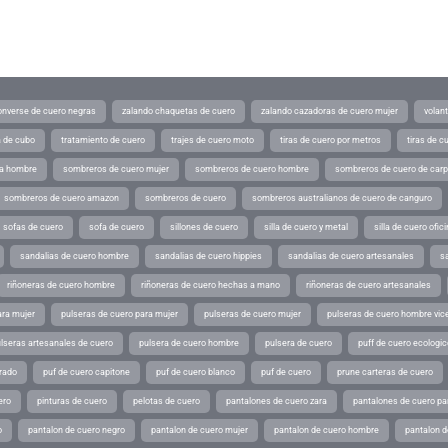
converse de cuero negras
zalando chaquetas de cuero
zalando cazadoras de cuero mujer
volan
a de cubo
tratamiento de cuero
trajes de cuero moto
tiras de cuero por metros
tiras de c
ra hombre
sombreros de cuero mujer
sombreros de cuero hombre
sombreros de cuero de car
sombreros de cuero amazon
sombreros de cuero
sombreros australianos de cuero de canguro
sofas de cuero
sofa de cuero
sillones de cuero
silla de cuero y metal
silla de cuero ofic
sandalias de cuero hombre
sandalias de cuero hippies
sandalias de cuero artesanales
s
riñoneras de cuero hombre
riñoneras de cuero hechas a mano
riñoneras de cuero artesanales
ara mujer
pulseras de cuero para mujer
pulseras de cuero mujer
pulseras de cuero hombre vic
lseras artesanales de cuero
pulsera de cuero hombre
pulsera de cuero
puff de cuero ecologic
rado
puf de cuero capitone
puf de cuero blanco
puf de cuero
prune carteras de cuero
ero
pinturas de cuero
pelotas de cuero
pantalones de cuero zara
pantalones de cuero p
o
pantalon de cuero negro
pantalon de cuero mujer
pantalon de cuero hombre
pantalon d