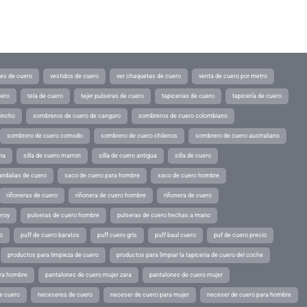
tes de cuero
vestidos de cuero
ver chaquetas de cuero
venta de cuero por metro
uero
tela de cuero
tejer pulseras de cuero
tapicerias de cuero
tapicería de cuero
pincho
sombreros de cuero de canguro
sombreros de cuero colombiano
sombrero de cuero comodo
sombrero de cuero chilenos
sombrero de cuero australiano
ina
silla de cuero marron
silla de cuero antigua
silla de cuero
andalias de cuero
saco de cuero para hombre
saco de cuero hombre
riñoneras de cuero
riñonera de cuero hombre
riñonera de cuero
eroy
pulseras de cuero hombre
pulseras de cuero hechas a mano
o
puff de cuero baratos
puff cuero gris
puff baul cuero
puf de cuero precio
productos para limpieza de cuero
productos para limpiar la tapiceria de cuero del coche
ara hombre
pantalones de cuero mujer zara
pantalones de cuero mujer
e cuero
neceseres de cuero
neceser de cuero para mujer
neceser de cuero para hombre