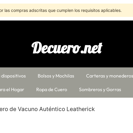
r las compras adscritas que cumplen los requisitos aplicables.
Decuero.net
 dispositivos
Bolsos y Mochilas
Carteras y monedero
ra el Hogar
Ropa de Cuero
Sombreros y Gorras
ero de Vacuno Auténtico Leatherick