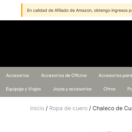
En calidad de Afiliado de Amazon, obtengo ingresos po
Accesorios
Accesorios de Oficina
Accesorios para
Equipaje y Viajes
Joyas y accesorios
Otros
Pa
Inicio
/
Ropa de cuero
/ Chaleco de Cu