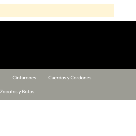
s
Cinturones
Cuerdas y Cordones
Zapatos y Botas