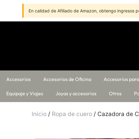
En calidad de Afiliado de Amazon, obtengo ingresos po
Accesorios
Accesorios de Oficina
Accesorios para
Equipaje y Viajes
Joyas y accesorios
Otros
Pa
Inicio
/
Ropa de cuero
/ Cazadora de C