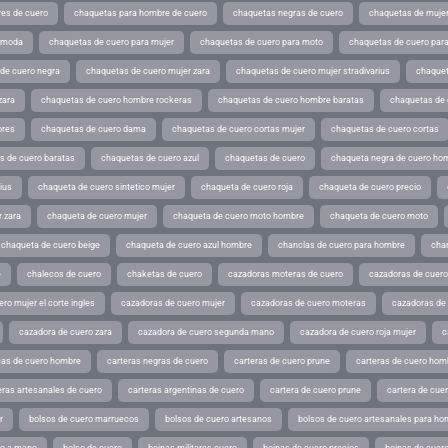
es de cuero
chaquetas para hombre de cuero
chaquetas negras de cuero
chaquetas de mujer
e moda
chaquetas de cuero para mujer
chaquetas de cuero para moto
chaquetas de cuero par
de cuero negra
chaquetas de cuero mujer zara
chaquetas de cuero mujer stradivarius
chaquet
zara
chaquetas de cuero hombre rockeras
chaquetas de cuero hombre baratas
chaquetas de
ores
chaquetas de cuero dama
chaquetas de cuero cortas mujer
chaquetas de cuero cortas
s de cuero baratas
chaquetas de cuero azul
chaquetas de cuero
chaqueta negra de cuero ho
ius
chaqueta de cuero sintetico mujer
chaqueta de cuero roja
chaqueta de cuero precio
 zara
chaqueta de cuero mujer
chaqueta de cuero moto hombre
chaqueta de cuero moto
chaqueta de cuero beige
chaqueta de cuero azul hombre
chanclas de cuero para hombre
cha
e
chalecos de cuero
chaketas de cuero
cazadoras moteras de cuero
cazadoras de cuero
ro mujer el corte ingles
cazadoras de cuero mujer
cazadoras de cuero moteras
cazadoras de
cazadora de cuero zara
cazadora de cuero segunda mano
cazadora de cuero roja mujer
c
as de cuero hombre
carteras negras de cuero
carteras de cuero prune
carteras de cuero hom
eras artesanales de cuero
carteras argentinas de cuero
cartera de cuero prune
cartera de cue
r
bolsos de cuero marruecos
bolsos de cuero artesanos
bolsos de cuero artesanales para ho
ho a mano
bolso de cuero
boinas militares cuero
boinas de cuero precios
boinas de cuero