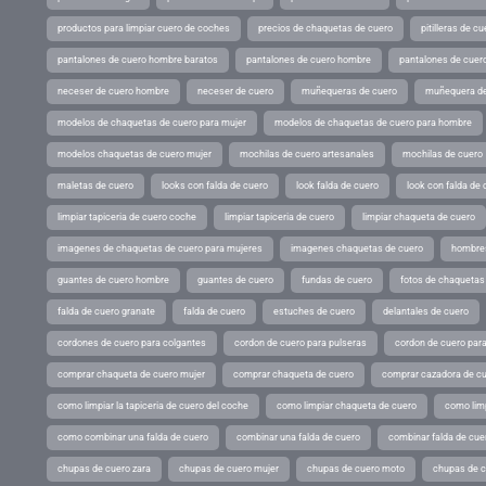
productos para limpiar cuero de coches
precios de chaquetas de cuero
pitilleras de cu
pantalones de cuero hombre baratos
pantalones de cuero hombre
pantalones de cuer
neceser de cuero hombre
neceser de cuero
muñequeras de cuero
muñequera de
modelos de chaquetas de cuero para mujer
modelos de chaquetas de cuero para hombre
modelos chaquetas de cuero mujer
mochilas de cuero artesanales
mochilas de cuero
maletas de cuero
looks con falda de cuero
look falda de cuero
look con falda de 
limpiar tapiceria de cuero coche
limpiar tapiceria de cuero
limpiar chaqueta de cuero
imagenes de chaquetas de cuero para mujeres
imagenes chaquetas de cuero
hombres
guantes de cuero hombre
guantes de cuero
fundas de cuero
fotos de chaquetas
falda de cuero granate
falda de cuero
estuches de cuero
delantales de cuero
cordones de cuero para colgantes
cordon de cuero para pulseras
cordon de cuero par
comprar chaqueta de cuero mujer
comprar chaqueta de cuero
comprar cazadora de c
como limpiar la tapiceria de cuero del coche
como limpiar chaqueta de cuero
como limp
como combinar una falda de cuero
combinar una falda de cuero
combinar falda de cue
chupas de cuero zara
chupas de cuero mujer
chupas de cuero moto
chupas de 