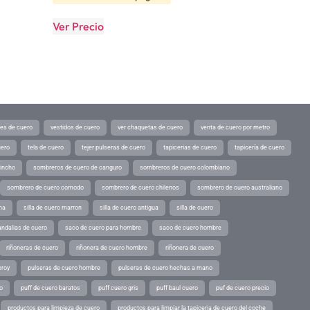
Ver Precio
tes de cuero
vestidos de cuero
ver chaquetas de cuero
venta de cuero por metro
uero
tela de cuero
tejer pulseras de cuero
tapicerias de cuero
tapicería de cuero
pincho
sombreros de cuero de canguro
sombreros de cuero colombiano
sombrero de cuero comodo
sombrero de cuero chilenos
sombrero de cuero australiano
ina
silla de cuero marron
silla de cuero antigua
silla de cuero
andalias de cuero
saco de cuero para hombre
saco de cuero hombre
riñoneras de cuero
riñonera de cuero hombre
riñonera de cuero
eroy
pulseras de cuero hombre
pulseras de cuero hechas a mano
o
puff de cuero baratos
puff cuero gris
puff baul cuero
puf de cuero precio
productos para limpieza de cuero
productos para limpiar la tapiceria de cuero del coche