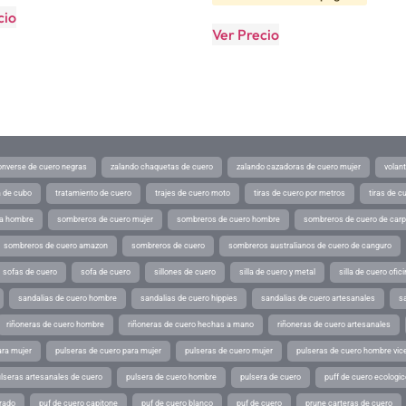
cio
Ver Precio
converse de cuero negras
zalando chaquetas de cuero
zalando cazadoras de cuero mujer
volan
a de cubo
tratamiento de cuero
trajes de cuero moto
tiras de cuero por metros
tiras de c
ra hombre
sombreros de cuero mujer
sombreros de cuero hombre
sombreros de cuero de car
sombreros de cuero amazon
sombreros de cuero
sombreros australianos de cuero de canguro
sofas de cuero
sofa de cuero
sillones de cuero
silla de cuero y metal
silla de cuero ofic
sandalias de cuero hombre
sandalias de cuero hippies
sandalias de cuero artesanales
s
riñoneras de cuero hombre
riñoneras de cuero hechas a mano
riñoneras de cuero artesanales
ara mujer
pulseras de cuero para mujer
pulseras de cuero mujer
pulseras de cuero hombre vic
lseras artesanales de cuero
pulsera de cuero hombre
pulsera de cuero
puff de cuero ecologic
rado
puf de cuero capitone
puf de cuero blanco
puf de cuero
prune carteras de cuero