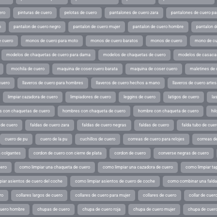
ero
pinturas de cuero
pelotas de cuero
pantalones de cuero zara
pantalones de cuero p
o
pantalon de cuero negro
pantalon de cuero mujer
pantalon de cuero hombre
pantalon d
 cuero
monos de cuero para moto
monos de cuero baratos
monos de cuero
mono de cu
modelos de chaquetas de cuero para dama
modelos de chaquetas de cuero
modelos de casaca
mochila de cuero
maquina de coser cuero barata
maquina de coser cuero
maletines de 
cuero
llaveros de cuero para hombres
llaveros de cuero hechos a mano
llaveros de cuero arte
limpiar cazadora de cuero
limpiadores de cuero
leggins de cuero
latigos de cuero
la
 con chaquetas de cuero
hombres con chaqueta de cuero
hombre con chaqueta de cuero
hil
 de cuero
faldas de cuero zara
faldas de cuero negras
faldas de cuero
falda tubo de cuer
cuero de pu
cuero de la pu
cuchillos de cuero
correas de cuero para relojes
correas de
a colgantes
cordon de cuero con cierre de plata
cordon de cuero
converse negras de cuero
uero
como limpiar una chaqueta de cuero
como limpiar una cazadora de cuero
como limpiar ta
iar asientos de cuero del coche
como limpiar asientos de cuero de coche
como combinar una falda 
ro
collares largos de cuero
collares de cuero para mujer
collares de cuero
collar de cuer
cuero hombre
chupas de cuero
chupa de cuero roja
chupa de cuero mujer
chupa de cuer