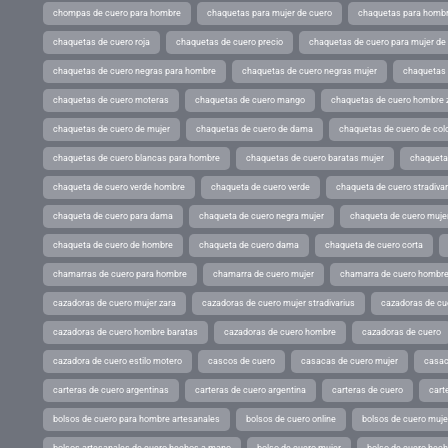
chompas de cuero para hombre
chaquetas para mujer de cuero
chaquetas para hombr
chaquetas de cuero roja
chaquetas de cuero precio
chaquetas de cuero para mujer d
chaquetas de cuero negras para hombre
chaquetas de cuero negras mujer
chaquetas 
chaquetas de cuero moteras
chaquetas de cuero mango
chaquetas de cuero hombre 
chaquetas de cuero de mujer
chaquetas de cuero de dama
chaquetas de cuero de col
chaquetas de cuero blancas para hombre
chaquetas de cuero baratas mujer
chaqueta
chaqueta de cuero verde hombre
chaqueta de cuero verde
chaqueta de cuero stradivar
chaqueta de cuero para dama
chaqueta de cuero negra mujer
chaqueta de cuero mujer
chaqueta de cuero de hombre
chaqueta de cuero dama
chaqueta de cuero corta
chamarras de cuero para hombre
chamarra de cuero mujer
chamarra de cuero hombr
cazadoras de cuero mujer zara
cazadoras de cuero mujer stradivarius
cazadoras de cue
cazadoras de cuero hombre baratas
cazadoras de cuero hombre
cazadoras de cuero
cazadora de cuero estilo motero
cascos de cuero
casacas de cuero mujer
casac
carteras de cuero argentinas
carteras de cuero argentina
carteras de cuero
cart
bolsos de cuero para hombre artesanales
bolsos de cuero online
bolsos de cuero muje
bolsos artesanales de cuero hechos a mano
bolso de cuero mujer
bolso de cuero hec