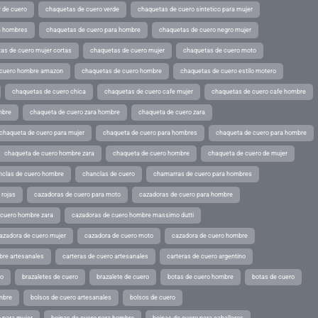
 de cuero
chaquetas de cuero verde
chaquetas de cuero sintetico para mujer
a hombres
chaquetas de cuero para hombre
chaquetas de cuero negro mujer
as de cuero mujer cortas
chaquetas de cuero mujer
chaquetas de cuero moto
 cuero hombre amazon
chaquetas de cuero hombre
chaquetas de cuero estilo motero
chaquetas de cuero chica
chaquetas de cuero cafe mujer
chaquetas de cuero cafe hombre
mbre
chaqueta de cuero zara hombre
chaqueta de cuero zara
chaqueta de cuero para mujer
chaqueta de cuero para hombres
chaqueta de cuero para hombre
chaqueta de cuero hombre zara
chaqueta de cuero hombre
chaqueta de cuero de mujer
nclas de cuero hombre
chanclas de cuero
chamarras de cuero para hombres
 rojas
cazadoras de cuero para moto
cazadoras de cuero para hombre
 cuero hombre zara
cazadoras de cuero hombre massimo dutti
azadora de cuero mujer
cazadora de cuero moto
cazadora de cuero hombre
bre artesanales
carteras de cuero artesanales
carteras de cuero argentino
ro
brazaletes de cuero
brazalete de cuero
botas de cuero hombre
botas de cuero
mbre
bolsos de cuero artesanales
bolsos de cuero
 para mujer
boinas de cuero para hombre
boinas de cuero para caballeros