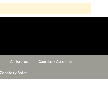
s
Cinturones
Cuerdas y Cordones
Zapatos y Botas