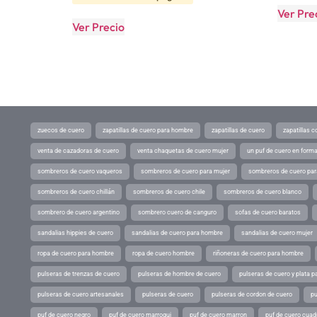
Ver Pre
Ver Precio
zuecos de cuero
zapatillas de cuero para hombre
zapatillas de cuero
zapatillas 
venta de cazadoras de cuero
venta chaquetas de cuero mujer
un puf de cuero en form
sombreros de cuero vaqueros
sombreros de cuero para mujer
sombreros de cuero pa
sombreros de cuero chillán
sombreros de cuero chile
sombreros de cuero blanco
sombrero de cuero argentino
sombrero cuero de canguro
sofas de cuero baratos
sandalias hippies de cuero
sandalias de cuero para hombre
sandalias de cuero mujer
ropa de cuero para hombre
ropa de cuero hombre
riñoneras de cuero para hombre
pulseras de trenzas de cuero
pulseras de hombre de cuero
pulseras de cuero y plata p
pulseras de cuero artesanales
pulseras de cuero
pulseras de cordon de cuero
pu
puf de cuero negro
puf de cuero marroqui
puf de cuero marron
puf de cuero cuad