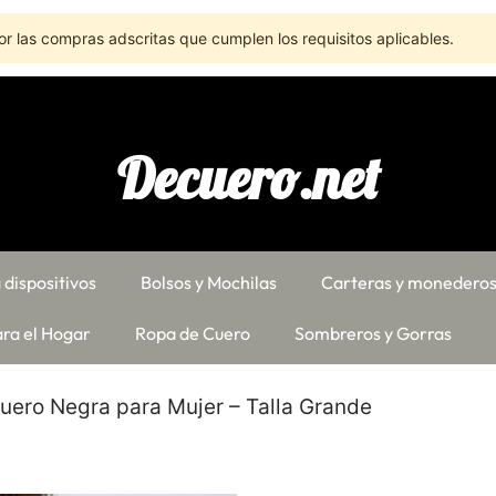
r las compras adscritas que cumplen los requisitos aplicables.
Decuero.net
 dispositivos
Bolsos y Mochilas
Carteras y monedero
ra el Hogar
Ropa de Cuero
Sombreros y Gorras
uero Negra para Mujer – Talla Grande