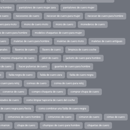
ara hombre
pantalones de cuero mujer zara
pantalones de cuero mujer
e cuero
neceseres de cuero
neceser de cuero para mujer
neceser de cuero para hombre
ero para moto
mono de cuero moto
mono de cuero
monederos de cuero
s de cuero para hombre
modelos chaquetas de cuero para mujer
cuero
maletas de cuero para hombre
maletas de cuero moto
maletas de cuero antiguas
sanales
llaveros de cuero
llavero de cuero
limpieza de cuero coche
s mejores chaquetas de cuero
jaket de cuero
jackets de cuero para hombre
o de cuero
hacer pulseras de cuero
guantes de cuero para hombre
o
falda negra de cuero
falda de cuero zara
falda de cuero negra
 cuero para reloj
correas de cuero
correa de cuero para reloj
converse de cuero
compro chaqueta de cuero
comprar chupa de cuero
pizados de cuero
como limpiar tapiceria de cuero del coche
de cuero negra para fiesta
como combinar una falda de cuero negra
o
cinturones de cuero hombre
cinturones de cuero
cinturon de cuero
cintas de cuero
o marron
chupa de cuero
chumpas de cuero para hombre
chquetas de cuero