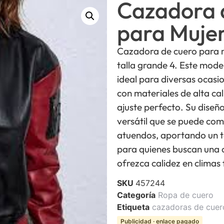
Cazadora 
para Mujer
Cazadora de cuero para m
talla grande 4. Este mode
ideal para diversas ocas
con materiales de alta ca
ajuste perfecto. Su diseñ
versátil que se puede com
atuendos, aportando un t
para quienes buscan una o
ofrezca calidez en climas 
SKU
457244
Categoría
Ropa de cuero
Etiqueta
cazadoras de cuer
Publicidad · enlace pagado