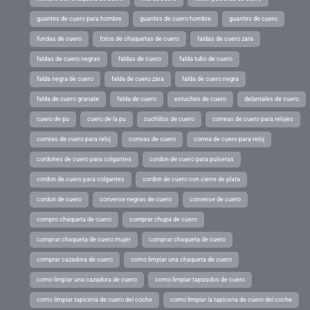
guantes de cuero para hombre
guantes de cuero hombre
guantes de cuero
fundas de cuero
fotos de chaquetas de cuero
faldas de cuero zara
faldas de cuero negras
faldas de cuero
falda tubo de cuero
falda negra de cuero
falda de cuero zara
falda de cuero negra
falda de cuero granate
falda de cuero
estuches de cuero
delantales de cuero
cuero de pu
cuero de la pu
cuchillos de cuero
correas de cuero para relojes
correas de cuero para reloj
correas de cuero
correa de cuero para reloj
cordones de cuero para colgantes
cordon de cuero para pulseras
cordon de cuero para colgantes
cordon de cuero con cierre de plata
cordon de cuero
converse negras de cuero
converse de cuero
compro chaqueta de cuero
comprar chupa de cuero
comprar chaqueta de cuero mujer
comprar chaqueta de cuero
comprar cazadora de cuero
como limpiar una chaqueta de cuero
como limpiar una cazadora de cuero
como limpiar tapizados de cuero
como limpiar tapiceria de cuero del coche
como limpiar la tapiceria de cuero del coche