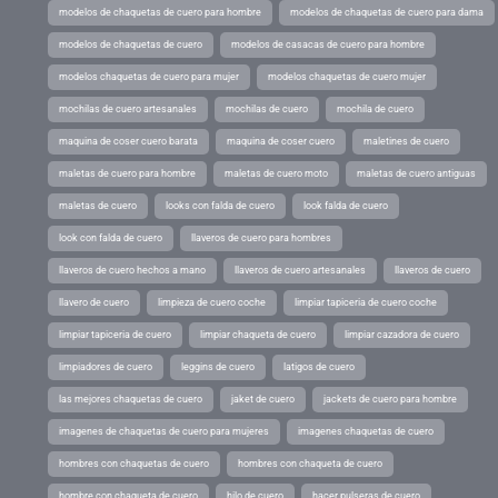
modelos de chaquetas de cuero para hombre
modelos de chaquetas de cuero para dama
modelos de chaquetas de cuero
modelos de casacas de cuero para hombre
modelos chaquetas de cuero para mujer
modelos chaquetas de cuero mujer
mochilas de cuero artesanales
mochilas de cuero
mochila de cuero
maquina de coser cuero barata
maquina de coser cuero
maletines de cuero
maletas de cuero para hombre
maletas de cuero moto
maletas de cuero antiguas
maletas de cuero
looks con falda de cuero
look falda de cuero
look con falda de cuero
llaveros de cuero para hombres
llaveros de cuero hechos a mano
llaveros de cuero artesanales
llaveros de cuero
llavero de cuero
limpieza de cuero coche
limpiar tapiceria de cuero coche
limpiar tapiceria de cuero
limpiar chaqueta de cuero
limpiar cazadora de cuero
limpiadores de cuero
leggins de cuero
latigos de cuero
las mejores chaquetas de cuero
jaket de cuero
jackets de cuero para hombre
imagenes de chaquetas de cuero para mujeres
imagenes chaquetas de cuero
hombres con chaquetas de cuero
hombres con chaqueta de cuero
hombre con chaqueta de cuero
hilo de cuero
hacer pulseras de cuero