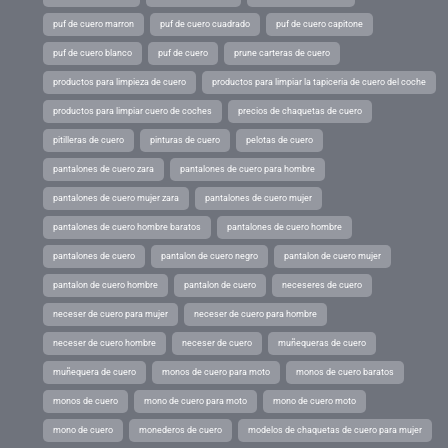
puf de cuero marron
puf de cuero cuadrado
puf de cuero capitone
puf de cuero blanco
puf de cuero
prune carteras de cuero
productos para limpieza de cuero
productos para limpiar la tapiceria de cuero del coche
productos para limpiar cuero de coches
precios de chaquetas de cuero
pitilleras de cuero
pinturas de cuero
pelotas de cuero
pantalones de cuero zara
pantalones de cuero para hombre
pantalones de cuero mujer zara
pantalones de cuero mujer
pantalones de cuero hombre baratos
pantalones de cuero hombre
pantalones de cuero
pantalon de cuero negro
pantalon de cuero mujer
pantalon de cuero hombre
pantalon de cuero
neceseres de cuero
neceser de cuero para mujer
neceser de cuero para hombre
neceser de cuero hombre
neceser de cuero
muñequeras de cuero
muñequera de cuero
monos de cuero para moto
monos de cuero baratos
monos de cuero
mono de cuero para moto
mono de cuero moto
mono de cuero
monederos de cuero
modelos de chaquetas de cuero para mujer