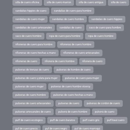
silla de cuero oficina
silla de cuero marron
silla de cuero antigua
silla de cuero
sandalias hippies de cuero
sandalias de cuero para hombre
sandalias de cuero mujer
sandalias de cuero hombre
sandalias de cuero hippies
sandalias de cuero artesanales
sandalias de cuero
saco de cuero para hombre
saco de cuero hombre
ropa de cuero para hombre
ropa de cuero hombre
riñoneras de cuero para hombre
riñoneras de cuero hombre
riñoneras de cuero hechas a mano
riñoneras de cuero artesanales
riñoneras de cuero
riñonera de cuero hombre
riñonera de cuero
pulseras de trenzas de cuero
pulseras de hombre de cuero
pulseras de cuero y plata para mujer
pulseras de cuero para mujer
pulseras de cuero mujer
pulseras de cuero hombre viceroy
pulseras de cuero hombre
pulseras de cuero hechas a mano
pulseras de cuero artesanales
pulseras de cuero
pulseras de cordon de cuero
pulseras artesanales de cuero
pulsera de cuero hombre
pulsera de cuero
puff de cuero ecologico
puff de cuero baratos
puff cuero gris
puff baul cuero
puf de cuero precio
puf de cuero negro
puf de cuero marroqui