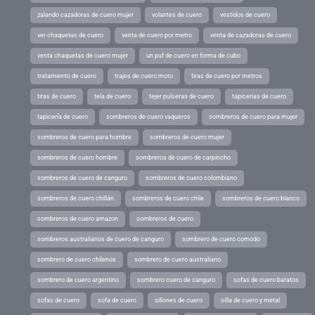
zalando cazadoras de cuero mujer
volantes de cuero
vestidos de cuero
ver chaquetas de cuero
venta de cuero por metro
venta de cazadoras de cuero
venta chaquetas de cuero mujer
un puf de cuero en forma de cubo
tratamiento de cuero
trajes de cuero moto
tiras de cuero por metros
tiras de cuero
tela de cuero
tejer pulseras de cuero
tapicerias de cuero
tapicería de cuero
sombreros de cuero vaqueros
sombreros de cuero para mujer
sombreros de cuero para hombre
sombreros de cuero mujer
sombreros de cuero hombre
sombreros de cuero de carpincho
sombreros de cuero de canguro
sombreros de cuero colombiano
sombreros de cuero chillán
sombreros de cuero chile
sombreros de cuero blanco
sombreros de cuero amazon
sombreros de cuero
sombreros australianos de cuero de canguro
sombrero de cuero comodo
sombrero de cuero chilenos
sombrero de cuero australiano
sombrero de cuero argentino
sombrero cuero de canguro
sofas de cuero baratos
sofas de cuero
sofa de cuero
sillones de cuero
silla de cuero y metal