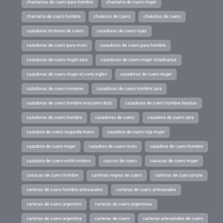
chamarras de cuero para hombre
chamarra de cuero mujer
chamarra de cuero hombre
chalecos de cuero
chaketas de cuero
cazadoras moteras de cuero
cazadoras de cuero rojas
cazadoras de cuero para moto
cazadoras de cuero para hombre
cazadoras de cuero mujer zara
cazadoras de cuero mujer stradivarius
cazadoras de cuero mujer el corte ingles
cazadoras de cuero mujer
cazadoras de cuero moteras
cazadoras de cuero hombre zara
cazadoras de cuero hombre massimo dutti
cazadoras de cuero hombre baratas
cazadoras de cuero hombre
cazadoras de cuero
cazadora de cuero zara
cazadora de cuero segunda mano
cazadora de cuero roja mujer
cazadora de cuero mujer
cazadora de cuero moto
cazadora de cuero hombre
cazadora de cuero estilo motero
cascos de cuero
casacas de cuero mujer
casacas de cuero hombre
carteras negras de cuero
carteras de cuero prune
carteras de cuero hombre artesanales
carteras de cuero artesanales
carteras de cuero argentino
carteras de cuero argentinas
carteras de cuero argentina
carteras de cuero
carteras artesanales de cuero