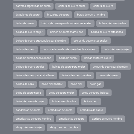
carteras argentinas de cuero
cartera de cuero prune
cartera de cuero
brazaletes de cuero
brazalete de cuero
botas de cuero hombre
botas de cuero
bolsos de cuero para hombre artesanales
bolsos de cuero online
bolsos de cuero mujer
bolsos de cuero marruecos
bolsos de cuero artesanos
bolsos de cuero artesanales para hombre
bolsos de cuero artesanales
bolsos de cuero
bolsos artesanales de cuero hechos a mano
bolso de cuero mujer
bolso de cuero hecho a mano
bolso de cuero
boinas militares cuero
boinas de cuero precios
boinas de cuero para mujer
boinas de cuero para hombre
boinas de cuero para caballeros
boinas de cuero hombre
boinas de cuero
boinas de caza
boina piel hombre
boina piel
boina gar
boina de cuero negra
boina de cuero mujer
boina de cuero inglesa
boina de cuero de mujer
boina cuero hombre
boina cuero
bandoleras de cuero
armaduras de cuero
armadura de cuero
americanas de cuero hombre
americanas de cuero
abrigos de cuero hombre
abrigo de cuero mujer
abrigo de cuero hombre