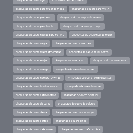
chaquetas de cuero roja
chaquetas de cuero precio
chaquetas de cuero para mujer de moda
chaquetas de cuero para mujer
chaquetas de cuero para moto
chaquetas de cuero para hombres
chaquetas de cuero para hombre
chaquetas de cuero negro mujer
chaquetas de cuero negras para hombre
chaquetas de cuero negras mujer
chaquetas de cuero negra
chaquetas de cuero mujer zara
chaquetas de cuero mujer stradivarius
chaquetas de cuero mujer cortas
chaquetas de cuero mujer
chaquetas de cuero moto
chaquetas de cuero moteras
chaquetas de cuero mango
chaquetas de cuero hombre zara
chaquetas de cuero hombre rockeras
chaquetas de cuero hombre baratas
chaquetas de cuero hombre amazon
chaquetas de cuero hombre
chaquetas de cuero estilo motero
chaquetas de cuero de mujer
chaquetas de cuero de dama
chaquetas de cuero de colores
chaquetas de cuero dama
chaquetas de cuero cortas mujer
chaquetas de cuero cortas
chaquetas de cuero chica
chaquetas de cuero cafe mujer
chaquetas de cuero cafe hombre