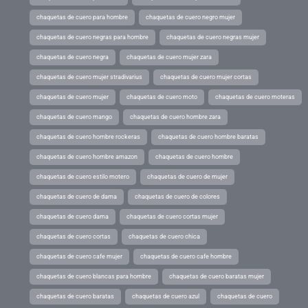
chaquetas de cuero para hombre
chaquetas de cuero negro mujer
chaquetas de cuero negras para hombre
chaquetas de cuero negras mujer
chaquetas de cuero negra
chaquetas de cuero mujer zara
chaquetas de cuero mujer stradivarius
chaquetas de cuero mujer cortas
chaquetas de cuero mujer
chaquetas de cuero moto
chaquetas de cuero moteras
chaquetas de cuero mango
chaquetas de cuero hombre zara
chaquetas de cuero hombre rockeras
chaquetas de cuero hombre baratas
chaquetas de cuero hombre amazon
chaquetas de cuero hombre
chaquetas de cuero estilo motero
chaquetas de cuero de mujer
chaquetas de cuero de dama
chaquetas de cuero de colores
chaquetas de cuero dama
chaquetas de cuero cortas mujer
chaquetas de cuero cortas
chaquetas de cuero chica
chaquetas de cuero cafe mujer
chaquetas de cuero cafe hombre
chaquetas de cuero blancas para hombre
chaquetas de cuero baratas mujer
chaquetas de cuero baratas
chaquetas de cuero azul
chaquetas de cuero