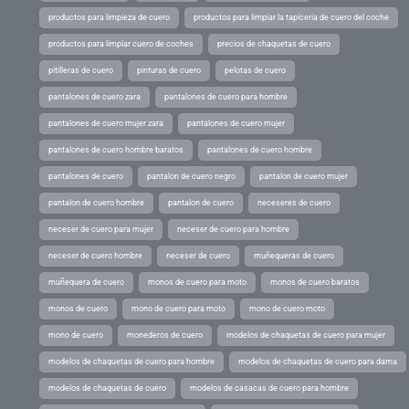
productos para limpieza de cuero
productos para limpiar la tapiceria de cuero del coche
productos para limpiar cuero de coches
precios de chaquetas de cuero
pitilleras de cuero
pinturas de cuero
pelotas de cuero
pantalones de cuero zara
pantalones de cuero para hombre
pantalones de cuero mujer zara
pantalones de cuero mujer
pantalones de cuero hombre baratos
pantalones de cuero hombre
pantalones de cuero
pantalon de cuero negro
pantalon de cuero mujer
pantalon de cuero hombre
pantalon de cuero
neceseres de cuero
neceser de cuero para mujer
neceser de cuero para hombre
neceser de cuero hombre
neceser de cuero
muñequeras de cuero
muñequera de cuero
monos de cuero para moto
monos de cuero baratos
monos de cuero
mono de cuero para moto
mono de cuero moto
mono de cuero
monederos de cuero
modelos de chaquetas de cuero para mujer
modelos de chaquetas de cuero para hombre
modelos de chaquetas de cuero para dama
modelos de chaquetas de cuero
modelos de casacas de cuero para hombre