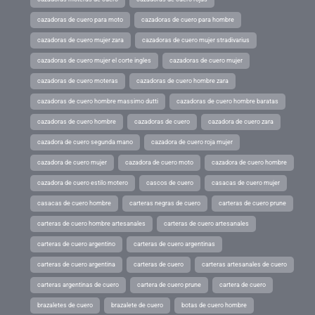
cazadoras de cuero para moto
cazadoras de cuero para hombre
cazadoras de cuero mujer zara
cazadoras de cuero mujer stradivarius
cazadoras de cuero mujer el corte ingles
cazadoras de cuero mujer
cazadoras de cuero moteras
cazadoras de cuero hombre zara
cazadoras de cuero hombre massimo dutti
cazadoras de cuero hombre baratas
cazadoras de cuero hombre
cazadoras de cuero
cazadora de cuero zara
cazadora de cuero segunda mano
cazadora de cuero roja mujer
cazadora de cuero mujer
cazadora de cuero moto
cazadora de cuero hombre
cazadora de cuero estilo motero
cascos de cuero
casacas de cuero mujer
casacas de cuero hombre
carteras negras de cuero
carteras de cuero prune
carteras de cuero hombre artesanales
carteras de cuero artesanales
carteras de cuero argentino
carteras de cuero argentinas
carteras de cuero argentina
carteras de cuero
carteras artesanales de cuero
carteras argentinas de cuero
cartera de cuero prune
cartera de cuero
brazaletes de cuero
brazalete de cuero
botas de cuero hombre