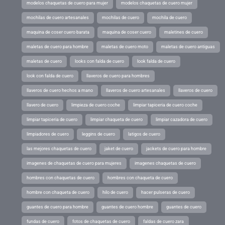
modelos chaquetas de cuero para mujer
modelos chaquetas de cuero mujer
mochilas de cuero artesanales
mochilas de cuero
mochila de cuero
maquina de coser cuero barata
maquina de coser cuero
maletines de cuero
maletas de cuero para hombre
maletas de cuero moto
maletas de cuero antiguas
maletas de cuero
looks con falda de cuero
look falda de cuero
look con falda de cuero
llaveros de cuero para hombres
llaveros de cuero hechos a mano
llaveros de cuero artesanales
llaveros de cuero
llavero de cuero
limpieza de cuero coche
limpiar tapiceria de cuero coche
limpiar tapiceria de cuero
limpiar chaqueta de cuero
limpiar cazadora de cuero
limpiadores de cuero
leggins de cuero
latigos de cuero
las mejores chaquetas de cuero
jaket de cuero
jackets de cuero para hombre
imagenes de chaquetas de cuero para mujeres
imagenes chaquetas de cuero
hombres con chaquetas de cuero
hombres con chaqueta de cuero
hombre con chaqueta de cuero
hilo de cuero
hacer pulseras de cuero
guantes de cuero para hombre
guantes de cuero hombre
guantes de cuero
fundas de cuero
fotos de chaquetas de cuero
faldas de cuero zara