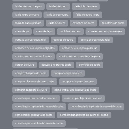
faldas de cuero negras
faldas de cuero
falda tubo de cuero
falda negra de cuero
falda de cuero zara
falda de cuero negra
falda de cuero granate
falda de cuero
estuches de cuero
delantales de cuero
cuero de pu
cuero de la pu
cuchillos de cuero
correas de cuero para relojes
correas de cuero para reloj
correas de cuero
correa de cuero para reloj
cordones de cuero para colgantes
cordon de cuero para pulseras
cordon de cuero para colgantes
cordon de cuero con cierre de plata
cordon de cuero
converse negras de cuero
converse de cuero
compro chaqueta de cuero
comprar chupa de cuero
comprar chaqueta de cuero mujer
comprar chaqueta de cuero
comprar cazadora de cuero
como limpiar una chaqueta de cuero
como limpiar una cazadora de cuero
como limpiar tapizados de cuero
como limpiar tapiceria de cuero del coche
como limpiar la tapiceria de cuero del coche
como limpiar chaqueta de cuero
como limpiar asientos de cuero del coche
como limpiar asientos de cuero de coche