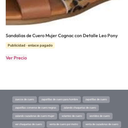
Sandalias de Cuero Mujer Cognac con Detalle Leo Pony
Publicidad · enlace pagado
Ver Precio
zuecos de cuero
zapatillas de cuero para hombre
zapatillas de cuero
zapatillas converse de cuero negras
zalando chaquetas de cuero
zalando cazadoras de cuero mujer
volantes de cuero
vestidos de cuero
ver chaquetas de cuero
venta de cuero por metro
venta de cazadoras de cuero