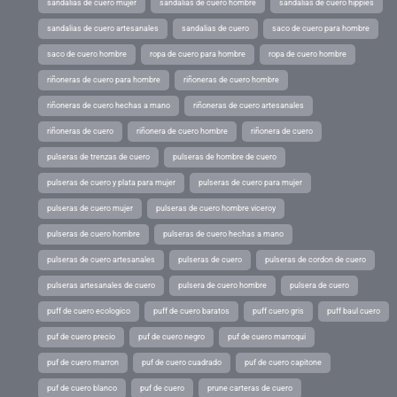
sandalias de cuero mujer
sandalias de cuero hombre
sandalias de cuero hippies
sandalias de cuero artesanales
sandalias de cuero
saco de cuero para hombre
saco de cuero hombre
ropa de cuero para hombre
ropa de cuero hombre
riñoneras de cuero para hombre
riñoneras de cuero hombre
riñoneras de cuero hechas a mano
riñoneras de cuero artesanales
riñoneras de cuero
riñonera de cuero hombre
riñonera de cuero
pulseras de trenzas de cuero
pulseras de hombre de cuero
pulseras de cuero y plata para mujer
pulseras de cuero para mujer
pulseras de cuero mujer
pulseras de cuero hombre viceroy
pulseras de cuero hombre
pulseras de cuero hechas a mano
pulseras de cuero artesanales
pulseras de cuero
pulseras de cordon de cuero
pulseras artesanales de cuero
pulsera de cuero hombre
pulsera de cuero
puff de cuero ecologico
puff de cuero baratos
puff cuero gris
puff baul cuero
puf de cuero precio
puf de cuero negro
puf de cuero marroqui
puf de cuero marron
puf de cuero cuadrado
puf de cuero capitone
puf de cuero blanco
puf de cuero
prune carteras de cuero