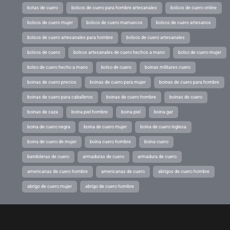
botas de cuero
bolsos de cuero para hombre artesanales
bolsos de cuero online
bolsos de cuero mujer
bolsos de cuero marruecos
bolsos de cuero artesanos
bolsos de cuero artesanales para hombre
bolsos de cuero artesanales
bolsos de cuero
bolsos artesanales de cuero hechos a mano
bolso de cuero mujer
bolso de cuero hecho a mano
bolso de cuero
boinas militares cuero
boinas de cuero precios
boinas de cuero para mujer
boinas de cuero para hombre
boinas de cuero para caballeros
boinas de cuero hombre
boinas de cuero
boinas de caza
boina piel hombre
boina piel
boina gar
boina de cuero negra
boina de cuero mujer
boina de cuero inglesa
boina de cuero de mujer
boina cuero hombre
boina cuero
bandoleras de cuero
armaduras de cuero
armadura de cuero
americanas de cuero hombre
americanas de cuero
abrigos de cuero hombre
abrigo de cuero mujer
abrigo de cuero hombre