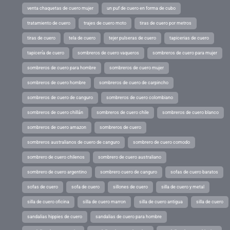
venta chaquetas de cuero mujer
un puf de cuero en forma de cubo
tratamiento de cuero
trajes de cuero moto
tiras de cuero por metros
tiras de cuero
tela de cuero
tejer pulseras de cuero
tapicerias de cuero
tapicería de cuero
sombreros de cuero vaqueros
sombreros de cuero para mujer
sombreros de cuero para hombre
sombreros de cuero mujer
sombreros de cuero hombre
sombreros de cuero de carpincho
sombreros de cuero de canguro
sombreros de cuero colombiano
sombreros de cuero chillán
sombreros de cuero chile
sombreros de cuero blanco
sombreros de cuero amazon
sombreros de cuero
sombreros australianos de cuero de canguro
sombrero de cuero comodo
sombrero de cuero chilenos
sombrero de cuero australiano
sombrero de cuero argentino
sombrero cuero de canguro
sofas de cuero baratos
sofas de cuero
sofa de cuero
sillones de cuero
silla de cuero y metal
silla de cuero oficina
silla de cuero marron
silla de cuero antigua
silla de cuero
sandalias hippies de cuero
sandalias de cuero para hombre