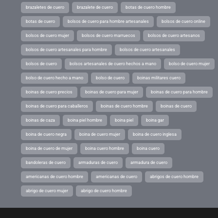
brazaletes de cuero
brazalete de cuero
botas de cuero hombre
botas de cuero
bolsos de cuero para hombre artesanales
bolsos de cuero online
bolsos de cuero mujer
bolsos de cuero marruecos
bolsos de cuero artesanos
bolsos de cuero artesanales para hombre
bolsos de cuero artesanales
bolsos de cuero
bolsos artesanales de cuero hechos a mano
bolso de cuero mujer
bolso de cuero hecho a mano
bolso de cuero
boinas militares cuero
boinas de cuero precios
boinas de cuero para mujer
boinas de cuero para hombre
boinas de cuero para caballeros
boinas de cuero hombre
boinas de cuero
boinas de caza
boina piel hombre
boina piel
boina gar
boina de cuero negra
boina de cuero mujer
boina de cuero inglesa
boina de cuero de mujer
boina cuero hombre
boina cuero
bandoleras de cuero
armaduras de cuero
armadura de cuero
americanas de cuero hombre
americanas de cuero
abrigos de cuero hombre
abrigo de cuero mujer
abrigo de cuero hombre