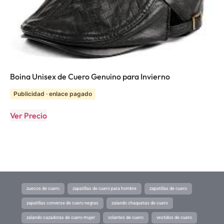
Boina Unisex de Cuero Genuino para Invierno
Publicidad · enlace pagado
Ver Precio
zuecos de cuero
zapatillas de cuero para hombre
zapatillas de cuero
zapatillas converse de cuero negras
zalando chaquetas de cuero
zalando cazadoras de cuero mujer
volantes de cuero
vestidos de cuero