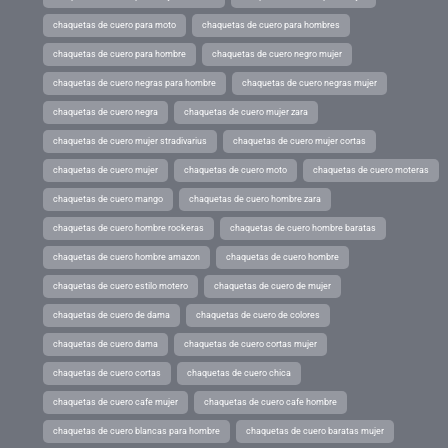
chaquetas de cuero para moto
chaquetas de cuero para hombres
chaquetas de cuero para hombre
chaquetas de cuero negro mujer
chaquetas de cuero negras para hombre
chaquetas de cuero negras mujer
chaquetas de cuero negra
chaquetas de cuero mujer zara
chaquetas de cuero mujer stradivarius
chaquetas de cuero mujer cortas
chaquetas de cuero mujer
chaquetas de cuero moto
chaquetas de cuero moteras
chaquetas de cuero mango
chaquetas de cuero hombre zara
chaquetas de cuero hombre rockeras
chaquetas de cuero hombre baratas
chaquetas de cuero hombre amazon
chaquetas de cuero hombre
chaquetas de cuero estilo motero
chaquetas de cuero de mujer
chaquetas de cuero de dama
chaquetas de cuero de colores
chaquetas de cuero dama
chaquetas de cuero cortas mujer
chaquetas de cuero cortas
chaquetas de cuero chica
chaquetas de cuero cafe mujer
chaquetas de cuero cafe hombre
chaquetas de cuero blancas para hombre
chaquetas de cuero baratas mujer