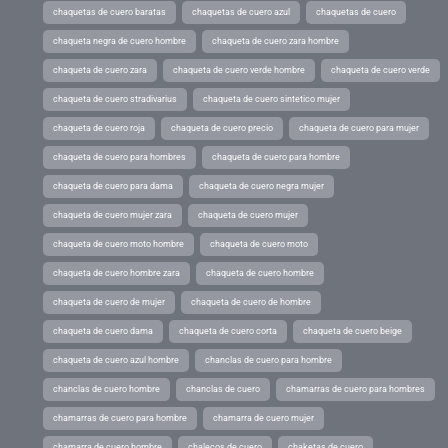
chaquetas de cuero baratas
chaquetas de cuero azul
chaquetas de cuero
chaqueta negra de cuero hombre
chaqueta de cuero zara hombre
chaqueta de cuero zara
chaqueta de cuero verde hombre
chaqueta de cuero verde
chaqueta de cuero stradivarius
chaqueta de cuero sintetico mujer
chaqueta de cuero roja
chaqueta de cuero precio
chaqueta de cuero para mujer
chaqueta de cuero para hombres
chaqueta de cuero para hombre
chaqueta de cuero para dama
chaqueta de cuero negra mujer
chaqueta de cuero mujer zara
chaqueta de cuero mujer
chaqueta de cuero moto hombre
chaqueta de cuero moto
chaqueta de cuero hombre zara
chaqueta de cuero hombre
chaqueta de cuero de mujer
chaqueta de cuero de hombre
chaqueta de cuero dama
chaqueta de cuero corta
chaqueta de cuero beige
chaqueta de cuero azul hombre
chanclas de cuero para hombre
chanclas de cuero hombre
chanclas de cuero
chamarras de cuero para hombres
chamarras de cuero para hombre
chamarra de cuero mujer
chamarra de cuero hombre
chalecos de cuero
chaketas de cuero