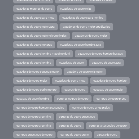
cazadoras moteras de cuero
cazadoras de cuero rojas
cazadoras de cuero para moto
cazadoras de cuero para hombre
cazadoras de cuero mujer zara
cazadoras de cuero mujer stradivarius
cazadoras de cuero mujer el corte ingles
cazadoras de cuero mujer
cazadoras de cuero moteras
cazadoras de cuero hombre zara
cazadoras de cuero hombre massimo dutti
cazadoras de cuero hombre baratas
cazadoras de cuero hombre
cazadoras de cuero
cazadora de cuero zara
cazadora de cuero segunda mano
cazadora de cuero roja mujer
cazadora de cuero mujer
cazadora de cuero moto
cazadora de cuero hombre
cazadora de cuero estilo motero
cascos de cuero
casacas de cuero mujer
casacas de cuero hombre
carteras negras de cuero
carteras de cuero prune
carteras de cuero hombre artesanales
carteras de cuero artesanales
carteras de cuero argentino
carteras de cuero argentinas
carteras de cuero argentina
carteras de cuero
carteras artesanales de cuero
carteras argentinas de cuero
cartera de cuero prune
cartera de cuero