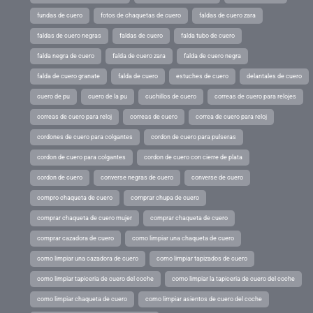
fundas de cuero
fotos de chaquetas de cuero
faldas de cuero zara
faldas de cuero negras
faldas de cuero
falda tubo de cuero
falda negra de cuero
falda de cuero zara
falda de cuero negra
falda de cuero granate
falda de cuero
estuches de cuero
delantales de cuero
cuero de pu
cuero de la pu
cuchillos de cuero
correas de cuero para relojes
correas de cuero para reloj
correas de cuero
correa de cuero para reloj
cordones de cuero para colgantes
cordon de cuero para pulseras
cordon de cuero para colgantes
cordon de cuero con cierre de plata
cordon de cuero
converse negras de cuero
converse de cuero
compro chaqueta de cuero
comprar chupa de cuero
comprar chaqueta de cuero mujer
comprar chaqueta de cuero
comprar cazadora de cuero
como limpiar una chaqueta de cuero
como limpiar una cazadora de cuero
como limpiar tapizados de cuero
como limpiar tapiceria de cuero del coche
como limpiar la tapiceria de cuero del coche
como limpiar chaqueta de cuero
como limpiar asientos de cuero del coche