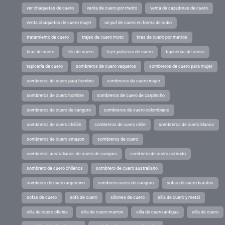
ver chaquetas de cuero
venta de cuero por metro
venta de cazadoras de cuero
venta chaquetas de cuero mujer
un puf de cuero en forma de cubo
tratamiento de cuero
trajes de cuero moto
tiras de cuero por metros
tiras de cuero
tela de cuero
tejer pulseras de cuero
tapicerias de cuero
tapicería de cuero
sombreros de cuero vaqueros
sombreros de cuero para mujer
sombreros de cuero para hombre
sombreros de cuero mujer
sombreros de cuero hombre
sombreros de cuero de carpincho
sombreros de cuero de canguro
sombreros de cuero colombiano
sombreros de cuero chillán
sombreros de cuero chile
sombreros de cuero blanco
sombreros de cuero amazon
sombreros de cuero
sombreros australianos de cuero de canguro
sombrero de cuero comodo
sombrero de cuero chilenos
sombrero de cuero australiano
sombrero de cuero argentino
sombrero cuero de canguro
sofas de cuero baratos
sofas de cuero
sofa de cuero
sillones de cuero
silla de cuero y metal
silla de cuero oficina
silla de cuero marron
silla de cuero antigua
silla de cuero