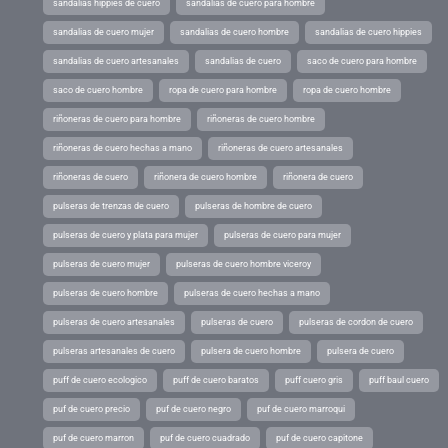
sandalias hippies de cuero
sandalias de cuero para hombre
sandalias de cuero mujer
sandalias de cuero hombre
sandalias de cuero hippies
sandalias de cuero artesanales
sandalias de cuero
saco de cuero para hombre
saco de cuero hombre
ropa de cuero para hombre
ropa de cuero hombre
riñoneras de cuero para hombre
riñoneras de cuero hombre
riñoneras de cuero hechas a mano
riñoneras de cuero artesanales
riñoneras de cuero
riñonera de cuero hombre
riñonera de cuero
pulseras de trenzas de cuero
pulseras de hombre de cuero
pulseras de cuero y plata para mujer
pulseras de cuero para mujer
pulseras de cuero mujer
pulseras de cuero hombre viceroy
pulseras de cuero hombre
pulseras de cuero hechas a mano
pulseras de cuero artesanales
pulseras de cuero
pulseras de cordon de cuero
pulseras artesanales de cuero
pulsera de cuero hombre
pulsera de cuero
puff de cuero ecologico
puff de cuero baratos
puff cuero gris
puff baul cuero
puf de cuero precio
puf de cuero negro
puf de cuero marroqui
puf de cuero marron
puf de cuero cuadrado
puf de cuero capitone