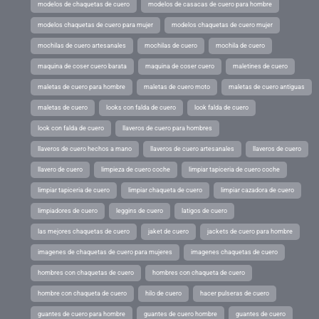
modelos de chaquetas de cuero
modelos de casacas de cuero para hombre
modelos chaquetas de cuero para mujer
modelos chaquetas de cuero mujer
mochilas de cuero artesanales
mochilas de cuero
mochila de cuero
maquina de coser cuero barata
maquina de coser cuero
maletines de cuero
maletas de cuero para hombre
maletas de cuero moto
maletas de cuero antiguas
maletas de cuero
looks con falda de cuero
look falda de cuero
look con falda de cuero
llaveros de cuero para hombres
llaveros de cuero hechos a mano
llaveros de cuero artesanales
llaveros de cuero
llavero de cuero
limpieza de cuero coche
limpiar tapiceria de cuero coche
limpiar tapiceria de cuero
limpiar chaqueta de cuero
limpiar cazadora de cuero
limpiadores de cuero
leggins de cuero
latigos de cuero
las mejores chaquetas de cuero
jaket de cuero
jackets de cuero para hombre
imagenes de chaquetas de cuero para mujeres
imagenes chaquetas de cuero
hombres con chaquetas de cuero
hombres con chaqueta de cuero
hombre con chaqueta de cuero
hilo de cuero
hacer pulseras de cuero
guantes de cuero para hombre
guantes de cuero hombre
guantes de cuero