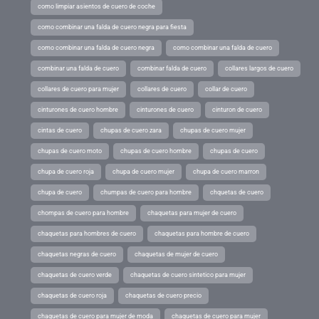
como limpiar asientos de cuero de coche
como combinar una falda de cuero negra para fiesta
como combinar una falda de cuero negra
como combinar una falda de cuero
combinar una falda de cuero
combinar falda de cuero
collares largos de cuero
collares de cuero para mujer
collares de cuero
collar de cuero
cinturones de cuero hombre
cinturones de cuero
cinturon de cuero
cintas de cuero
chupas de cuero zara
chupas de cuero mujer
chupas de cuero moto
chupas de cuero hombre
chupas de cuero
chupa de cuero roja
chupa de cuero mujer
chupa de cuero marron
chupa de cuero
chumpas de cuero para hombre
chquetas de cuero
chompas de cuero para hombre
chaquetas para mujer de cuero
chaquetas para hombres de cuero
chaquetas para hombre de cuero
chaquetas negras de cuero
chaquetas de mujer de cuero
chaquetas de cuero verde
chaquetas de cuero sintetico para mujer
chaquetas de cuero roja
chaquetas de cuero precio
chaquetas de cuero para mujer de moda
chaquetas de cuero para mujer