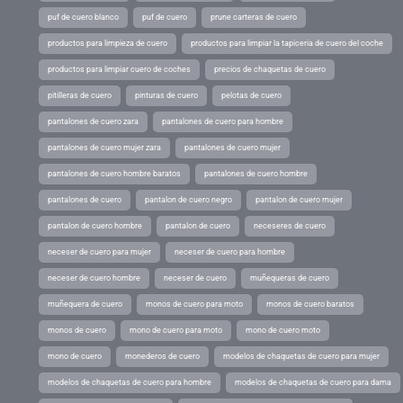
puf de cuero blanco
puf de cuero
prune carteras de cuero
productos para limpieza de cuero
productos para limpiar la tapiceria de cuero del coche
productos para limpiar cuero de coches
precios de chaquetas de cuero
pitilleras de cuero
pinturas de cuero
pelotas de cuero
pantalones de cuero zara
pantalones de cuero para hombre
pantalones de cuero mujer zara
pantalones de cuero mujer
pantalones de cuero hombre baratos
pantalones de cuero hombre
pantalones de cuero
pantalon de cuero negro
pantalon de cuero mujer
pantalon de cuero hombre
pantalon de cuero
neceseres de cuero
neceser de cuero para mujer
neceser de cuero para hombre
neceser de cuero hombre
neceser de cuero
muñequeras de cuero
muñequera de cuero
monos de cuero para moto
monos de cuero baratos
monos de cuero
mono de cuero para moto
mono de cuero moto
mono de cuero
monederos de cuero
modelos de chaquetas de cuero para mujer
modelos de chaquetas de cuero para hombre
modelos de chaquetas de cuero para dama