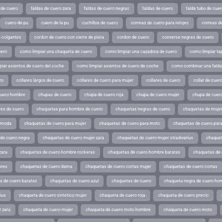
 de cuero
faldas de cuero zara
faldas de cuero negras
faldas de cuero
falda tubo de cuer
cuero de pu
cuero de la pu
cuchillos de cuero
correas de cuero para relojes
correas de
a colgantes
cordon de cuero con cierre de plata
cordon de cuero
converse negras de cuero
uero
como limpiar una chaqueta de cuero
como limpiar una cazadora de cuero
como limpiar ta
iar asientos de cuero del coche
como limpiar asientos de cuero de coche
como combinar una falda 
ro
collares largos de cuero
collares de cuero para mujer
collares de cuero
collar de cuer
cuero hombre
chupas de cuero
chupa de cuero roja
chupa de cuero mujer
chupa de cuer
es de cuero
chaquetas para hombre de cuero
chaquetas negras de cuero
chaquetas de mujer
e moda
chaquetas de cuero para mujer
chaquetas de cuero para moto
chaquetas de cuero par
de cuero negra
chaquetas de cuero mujer zara
chaquetas de cuero mujer stradivarius
chaquet
zara
chaquetas de cuero hombre rockeras
chaquetas de cuero hombre baratas
chaquetas de
ores
chaquetas de cuero dama
chaquetas de cuero cortas mujer
chaquetas de cuero cortas
s de cuero baratas
chaquetas de cuero azul
chaquetas de cuero
chaqueta negra de cuero ho
ius
chaqueta de cuero sintetico mujer
chaqueta de cuero roja
chaqueta de cuero precio
 zara
chaqueta de cuero mujer
chaqueta de cuero moto hombre
chaqueta de cuero moto