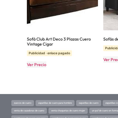
Sofá Club Art Deco 3 Plazas Cuero
Sofás d
Vintage Cigar
Publicid
Publicidad · enlace pagado
Ver Pre
Ver Precio
zuecos de cuero
zapatillas de cuero para hombre
zapatillas de cuero
zapatillas 
venta de cazadoras de cuero
venta chaquetas de cuero mujer
un puf de cuero en form