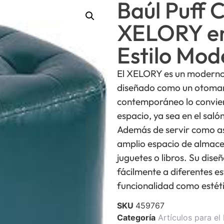
Baúl Puff
XELORY en
Estilo Mod
El XELORY es un moderno
diseñado como un otomano
contemporáneo lo conviert
espacio, ya sea en el saló
Además de servir como asi
amplio espacio de almace
juguetes o libros. Su dis
fácilmente a diferentes e
funcionalidad como estéti
SKU
459767
Categoría
Artículos para el