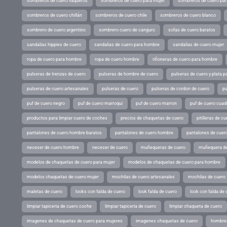
sombreros de cuero vaqueros
sombreros de cuero para mujer
sombreros de cuero pa
sombreros de cuero chillán
sombreros de cuero chile
sombreros de cuero blanco
sombrero de cuero argentino
sombrero cuero de canguro
sofas de cuero baratos
sandalias hippies de cuero
sandalias de cuero para hombre
sandalias de cuero mujer
ropa de cuero para hombre
ropa de cuero hombre
riñoneras de cuero para hombre
pulseras de trenzas de cuero
pulseras de hombre de cuero
pulseras de cuero y plata p
pulseras de cuero artesanales
pulseras de cuero
pulseras de cordon de cuero
pu
puf de cuero negro
puf de cuero marroqui
puf de cuero marron
puf de cuero cuad
productos para limpiar cuero de coches
precios de chaquetas de cuero
pitilleras de cu
pantalones de cuero hombre baratos
pantalones de cuero hombre
pantalones de cuer
neceser de cuero hombre
neceser de cuero
muñequeras de cuero
muñequera de
modelos de chaquetas de cuero para mujer
modelos de chaquetas de cuero para hombre
modelos chaquetas de cuero mujer
mochilas de cuero artesanales
mochilas de cuero
maletas de cuero
looks con falda de cuero
look falda de cuero
look con falda de 
limpiar tapiceria de cuero coche
limpiar tapiceria de cuero
limpiar chaqueta de cuero
imagenes de chaquetas de cuero para mujeres
imagenes chaquetas de cuero
hombres