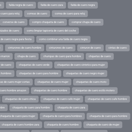
o
falda negra de cuero
falda de cuero zara
falda de cuero negra
 cuero para reloj
correas de cuero
correa de cuero para reloj
converse de cuero
compro chaqueta de cuero
comprar chupa de cuero
pizados de cuero
como limpiar tapiceria de cuero del coche
de cuero negra para fiesta
como combinar una falda de cuero negra
o
cinturones de cuero hombre
cinturones de cuero
cinturon de cuero
cintas de cuero
o marron
chupa de cuero
chumpas de cuero para hombre
chquetas de cuero
 de cuero
chaquetas de cuero verde
chaquetas de cuero sintetico para mujer
a hombres
chaquetas de cuero para hombre
chaquetas de cuero negro mujer
as de cuero mujer cortas
chaquetas de cuero mujer
chaquetas de cuero moto
 cuero hombre amazon
chaquetas de cuero hombre
chaquetas de cuero estilo motero
chaquetas de cuero chica
chaquetas de cuero cafe mujer
chaquetas de cuero cafe hombre
mbre
chaqueta de cuero zara hombre
chaqueta de cuero zara
chaqueta de cuero para mujer
chaqueta de cuero para hombres
chaqueta de cuero para hombre
chaqueta de cuero hombre zara
chaqueta de cuero hombre
chaqueta de cuero de mujer