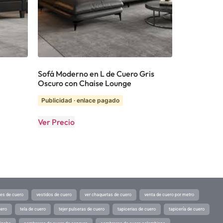
Sofá Moderno en L de Cuero Gris
Oscuro con Chaise Lounge
Publicidad · enlace pagado
Ver Precio
tes de cuero
vestidos de cuero
ver chaquetas de cuero
venta de cuero por metro
uero
tela de cuero
tejer pulseras de cuero
tapicerias de cuero
tapicería de cuero