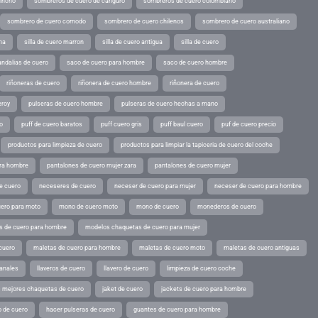
pincho
sombreros de cuero de canguro
sombreros de cuero colombiano
sombrero de cuero comodo
sombrero de cuero chilenos
sombrero de cuero australiano
ina
silla de cuero marron
silla de cuero antigua
silla de cuero
andalias de cuero
saco de cuero para hombre
saco de cuero hombre
riñoneras de cuero
riñonera de cuero hombre
riñonera de cuero
eroy
pulseras de cuero hombre
pulseras de cuero hechas a mano
o
puff de cuero baratos
puff cuero gris
puff baul cuero
puf de cuero precio
productos para limpieza de cuero
productos para limpiar la tapiceria de cuero del coche
ara hombre
pantalones de cuero mujer zara
pantalones de cuero mujer
e cuero
neceseres de cuero
neceser de cuero para mujer
neceser de cuero para hombre
ero para moto
mono de cuero moto
mono de cuero
monederos de cuero
s de cuero para hombre
modelos chaquetas de cuero para mujer
cuero
maletas de cuero para hombre
maletas de cuero moto
maletas de cuero antiguas
sanales
llaveros de cuero
llavero de cuero
limpieza de cuero coche
s mejores chaquetas de cuero
jaket de cuero
jackets de cuero para hombre
o de cuero
hacer pulseras de cuero
guantes de cuero para hombre