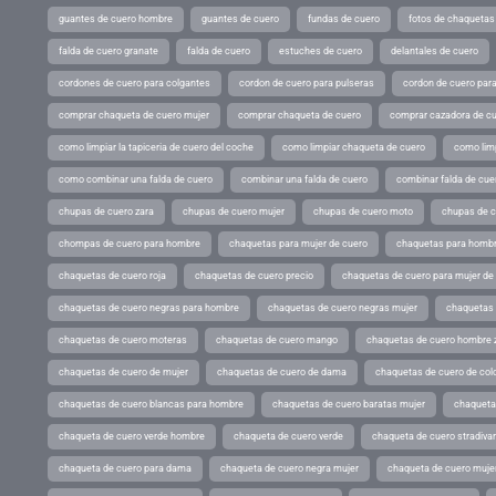
guantes de cuero hombre
guantes de cuero
fundas de cuero
fotos de chaquetas
falda de cuero granate
falda de cuero
estuches de cuero
delantales de cuero
cordones de cuero para colgantes
cordon de cuero para pulseras
cordon de cuero par
comprar chaqueta de cuero mujer
comprar chaqueta de cuero
comprar cazadora de c
como limpiar la tapiceria de cuero del coche
como limpiar chaqueta de cuero
como limp
como combinar una falda de cuero
combinar una falda de cuero
combinar falda de cue
chupas de cuero zara
chupas de cuero mujer
chupas de cuero moto
chupas de 
chompas de cuero para hombre
chaquetas para mujer de cuero
chaquetas para hombr
chaquetas de cuero roja
chaquetas de cuero precio
chaquetas de cuero para mujer d
chaquetas de cuero negras para hombre
chaquetas de cuero negras mujer
chaquetas 
chaquetas de cuero moteras
chaquetas de cuero mango
chaquetas de cuero hombre 
chaquetas de cuero de mujer
chaquetas de cuero de dama
chaquetas de cuero de col
chaquetas de cuero blancas para hombre
chaquetas de cuero baratas mujer
chaqueta
chaqueta de cuero verde hombre
chaqueta de cuero verde
chaqueta de cuero stradivar
chaqueta de cuero para dama
chaqueta de cuero negra mujer
chaqueta de cuero mujer