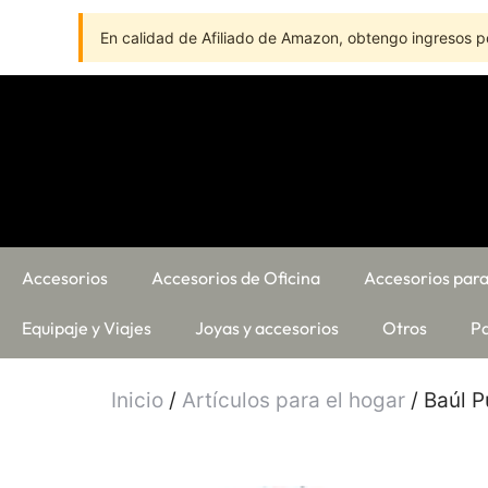
En calidad de Afiliado de Amazon, obtengo ingresos po
Accesorios
Accesorios de Oficina
Accesorios para
Equipaje y Viajes
Joyas y accesorios
Otros
Pa
Inicio
/
Artículos para el hogar
/ Baúl 