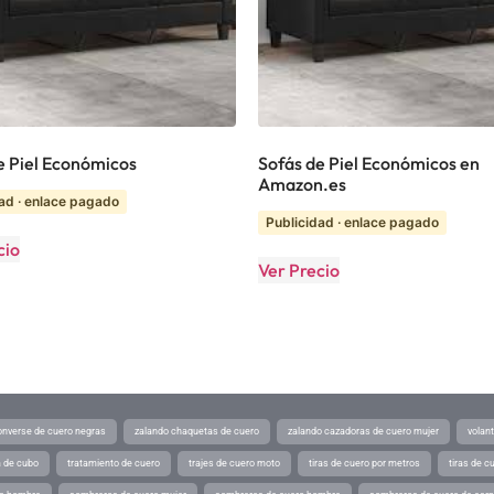
e Piel Económicos
Sofás de Piel Económicos en
Amazon.es
ad · enlace pagado
Publicidad · enlace pagado
cio
Ver Precio
converse de cuero negras
zalando chaquetas de cuero
zalando cazadoras de cuero mujer
volan
a de cubo
tratamiento de cuero
trajes de cuero moto
tiras de cuero por metros
tiras de c