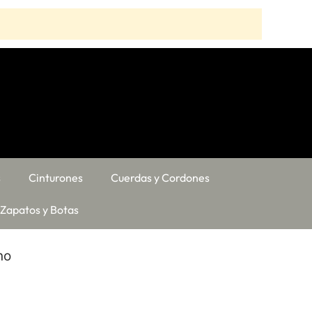
s
Cinturones
Cuerdas y Cordones
Zapatos y Botas
no