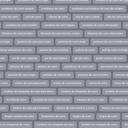
ra hombre
sombreros de cuero mujer
sombreros de cuero hombre
sombreros de cuero de car
sombreros de cuero amazon
sombreros de cuero
sombreros australianos de cuero de canguro
sofas de cuero
sofa de cuero
sillones de cuero
silla de cuero y metal
silla de cuero ofic
sandalias de cuero hombre
sandalias de cuero hippies
sandalias de cuero artesanales
s
riñoneras de cuero hombre
riñoneras de cuero hechas a mano
riñoneras de cuero artesanales
ara mujer
pulseras de cuero para mujer
pulseras de cuero mujer
pulseras de cuero hombre vic
lseras artesanales de cuero
pulsera de cuero hombre
pulsera de cuero
puff de cuero ecologic
rado
puf de cuero capitone
puf de cuero blanco
puf de cuero
prune carteras de cuero
ero
pinturas de cuero
pelotas de cuero
pantalones de cuero zara
pantalones de cuero p
o
pantalon de cuero negro
pantalon de cuero mujer
pantalon de cuero hombre
pantalon d
 cuero
monos de cuero para moto
monos de cuero baratos
monos de cuero
mono de cu
modelos de chaquetas de cuero para dama
modelos de chaquetas de cuero
modelos de casaca
mochila de cuero
maquina de coser cuero barata
maquina de coser cuero
maletines de 
cuero
llaveros de cuero para hombres
llaveros de cuero hechos a mano
llaveros de cuero arte
limpiar cazadora de cuero
limpiadores de cuero
leggins de cuero
latigos de cuero
la
 con chaquetas de cuero
hombres con chaqueta de cuero
hombre con chaqueta de cuero
hil