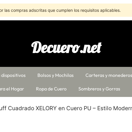
r las compras adscritas que cumplen los requisitos aplicables.
Decuero.net
 dispositivos
Bolsos y Mochilas
Carteras y monedero
ra el Hogar
Ropa de Cuero
Sombreros y Gorras
Puff Cuadrado XELORY en Cuero PU – Estilo Moder