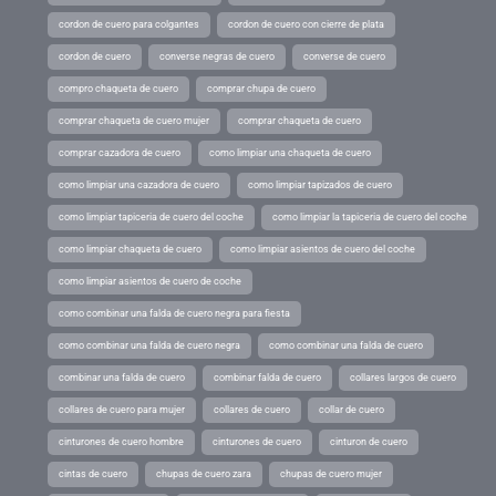
cordon de cuero para colgantes
cordon de cuero con cierre de plata
cordon de cuero
converse negras de cuero
converse de cuero
compro chaqueta de cuero
comprar chupa de cuero
comprar chaqueta de cuero mujer
comprar chaqueta de cuero
comprar cazadora de cuero
como limpiar una chaqueta de cuero
como limpiar una cazadora de cuero
como limpiar tapizados de cuero
como limpiar tapiceria de cuero del coche
como limpiar la tapiceria de cuero del coche
como limpiar chaqueta de cuero
como limpiar asientos de cuero del coche
como limpiar asientos de cuero de coche
como combinar una falda de cuero negra para fiesta
como combinar una falda de cuero negra
como combinar una falda de cuero
combinar una falda de cuero
combinar falda de cuero
collares largos de cuero
collares de cuero para mujer
collares de cuero
collar de cuero
cinturones de cuero hombre
cinturones de cuero
cinturon de cuero
cintas de cuero
chupas de cuero zara
chupas de cuero mujer