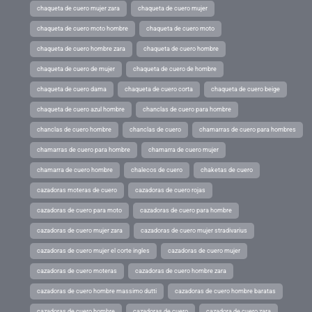
chaqueta de cuero mujer zara
chaqueta de cuero mujer
chaqueta de cuero moto hombre
chaqueta de cuero moto
chaqueta de cuero hombre zara
chaqueta de cuero hombre
chaqueta de cuero de mujer
chaqueta de cuero de hombre
chaqueta de cuero dama
chaqueta de cuero corta
chaqueta de cuero beige
chaqueta de cuero azul hombre
chanclas de cuero para hombre
chanclas de cuero hombre
chanclas de cuero
chamarras de cuero para hombres
chamarras de cuero para hombre
chamarra de cuero mujer
chamarra de cuero hombre
chalecos de cuero
chaketas de cuero
cazadoras moteras de cuero
cazadoras de cuero rojas
cazadoras de cuero para moto
cazadoras de cuero para hombre
cazadoras de cuero mujer zara
cazadoras de cuero mujer stradivarius
cazadoras de cuero mujer el corte ingles
cazadoras de cuero mujer
cazadoras de cuero moteras
cazadoras de cuero hombre zara
cazadoras de cuero hombre massimo dutti
cazadoras de cuero hombre baratas
cazadoras de cuero hombre
cazadoras de cuero
cazadora de cuero zara