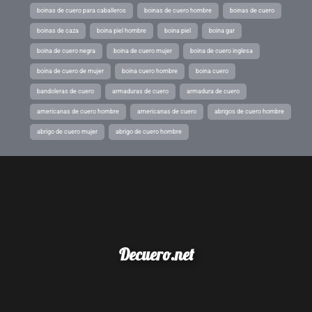
boinas de cuero para caballeros
boinas de cuero hombre
boinas de cuero
boinas de caza
boina piel hombre
boina piel
boina gar
boina de cuero negra
boina de cuero mujer
boina de cuero inglesa
boina de cuero de mujer
boina cuero hombre
boina cuero
bandoleras de cuero
armaduras de cuero
armadura de cuero
americanas de cuero hombre
americanas de cuero
abrigos de cuero hombre
abrigo de cuero mujer
abrigo de cuero hombre
Decuero.net