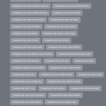
chaquetas de cuero hombre rockeras
chaquetas de cuero hombre baratas
chaquetas de cuero hombre amazon
chaquetas de cuero hombre
chaquetas de cuero estilo motero
chaquetas de cuero de mujer
chaquetas de cuero de dama
chaquetas de cuero de colores
chaquetas de cuero dama
chaquetas de cuero cortas mujer
chaquetas de cuero cortas
chaquetas de cuero chica
chaquetas de cuero cafe mujer
chaquetas de cuero cafe hombre
chaquetas de cuero blancas para hombre
chaquetas de cuero baratas mujer
chaquetas de cuero baratas
chaquetas de cuero azul
chaquetas de cuero
chaqueta negra de cuero hombre
chaqueta de cuero zara hombre
chaqueta de cuero zara
chaqueta de cuero verde hombre
chaqueta de cuero verde
chaqueta de cuero stradivarius
chaqueta de cuero sintetico mujer
chaqueta de cuero roja
chaqueta de cuero precio
chaqueta de cuero para mujer
chaqueta de cuero para hombres
chaqueta de cuero para hombre
chaqueta de cuero para dama
chaqueta de cuero negra mujer