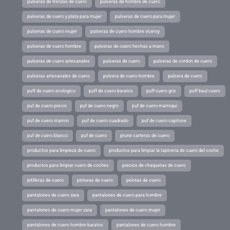
pulseras de trenzas de cuero
pulseras de hombre de cuero
pulseras de cuero y plata para mujer
pulseras de cuero para mujer
pulseras de cuero mujer
pulseras de cuero hombre viceroy
pulseras de cuero hombre
pulseras de cuero hechas a mano
pulseras de cuero artesanales
pulseras de cuero
pulseras de cordon de cuero
pulseras artesanales de cuero
pulsera de cuero hombre
pulsera de cuero
puff de cuero ecologico
puff de cuero baratos
puff cuero gris
puff baul cuero
puf de cuero precio
puf de cuero negro
puf de cuero marroqui
puf de cuero marron
puf de cuero cuadrado
puf de cuero capitone
puf de cuero blanco
puf de cuero
prune carteras de cuero
productos para limpieza de cuero
productos para limpiar la tapiceria de cuero del coche
productos para limpiar cuero de coches
precios de chaquetas de cuero
pitilleras de cuero
pinturas de cuero
pelotas de cuero
pantalones de cuero zara
pantalones de cuero para hombre
pantalones de cuero mujer zara
pantalones de cuero mujer
pantalones de cuero hombre baratos
pantalones de cuero hombre