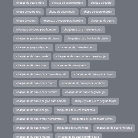
chupas de cuero moto
chupas de cuero hombre
chupas de cuero
chupa de cuero roja
chupa de cuero mujer
chupa de cuero marron
chupa de cuero
chumpas de cuero para hombre
chquetas de cuero
chompas de cuero para hombre
chaquetas para mujer de cuero
chaquetas para hombres de cuero
chaquetas para hombre de cuero
chaquetas negras de cuero
chaquetas de mujer de cuero
chaquetas de cuero verde
chaquetas de cuero sintetico para mujer
chaquetas de cuero roja
chaquetas de cuero precio
chaquetas de cuero para mujer de moda
chaquetas de cuero para mujer
chaquetas de cuero para moto
chaquetas de cuero para hombres
chaquetas de cuero para hombre
chaquetas de cuero negro mujer
chaquetas de cuero negras para hombre
chaquetas de cuero negras mujer
chaquetas de cuero negra
chaquetas de cuero mujer zara
chaquetas de cuero mujer stradivarius
chaquetas de cuero mujer cortas
chaquetas de cuero mujer
chaquetas de cuero moto
chaquetas de cuero moteras
chaquetas de cuero mango
chaquetas de cuero hombre zara