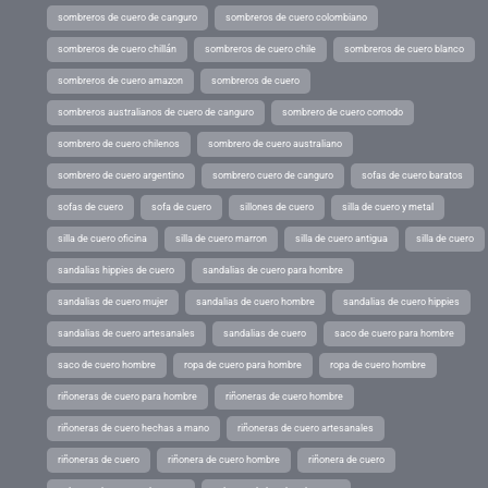
sombreros de cuero de canguro
sombreros de cuero colombiano
sombreros de cuero chillán
sombreros de cuero chile
sombreros de cuero blanco
sombreros de cuero amazon
sombreros de cuero
sombreros australianos de cuero de canguro
sombrero de cuero comodo
sombrero de cuero chilenos
sombrero de cuero australiano
sombrero de cuero argentino
sombrero cuero de canguro
sofas de cuero baratos
sofas de cuero
sofa de cuero
sillones de cuero
silla de cuero y metal
silla de cuero oficina
silla de cuero marron
silla de cuero antigua
silla de cuero
sandalias hippies de cuero
sandalias de cuero para hombre
sandalias de cuero mujer
sandalias de cuero hombre
sandalias de cuero hippies
sandalias de cuero artesanales
sandalias de cuero
saco de cuero para hombre
saco de cuero hombre
ropa de cuero para hombre
ropa de cuero hombre
riñoneras de cuero para hombre
riñoneras de cuero hombre
riñoneras de cuero hechas a mano
riñoneras de cuero artesanales
riñoneras de cuero
riñonera de cuero hombre
riñonera de cuero