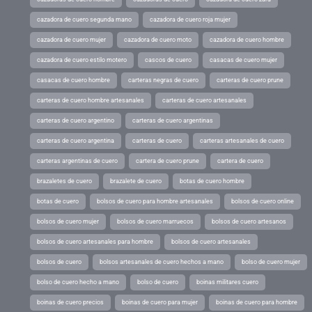
cazadora de cuero segunda mano
cazadora de cuero roja mujer
cazadora de cuero mujer
cazadora de cuero moto
cazadora de cuero hombre
cazadora de cuero estilo motero
cascos de cuero
casacas de cuero mujer
casacas de cuero hombre
carteras negras de cuero
carteras de cuero prune
carteras de cuero hombre artesanales
carteras de cuero artesanales
carteras de cuero argentino
carteras de cuero argentinas
carteras de cuero argentina
carteras de cuero
carteras artesanales de cuero
carteras argentinas de cuero
cartera de cuero prune
cartera de cuero
brazaletes de cuero
brazalete de cuero
botas de cuero hombre
botas de cuero
bolsos de cuero para hombre artesanales
bolsos de cuero online
bolsos de cuero mujer
bolsos de cuero marruecos
bolsos de cuero artesanos
bolsos de cuero artesanales para hombre
bolsos de cuero artesanales
bolsos de cuero
bolsos artesanales de cuero hechos a mano
bolso de cuero mujer
bolso de cuero hecho a mano
bolso de cuero
boinas militares cuero
boinas de cuero precios
boinas de cuero para mujer
boinas de cuero para hombre