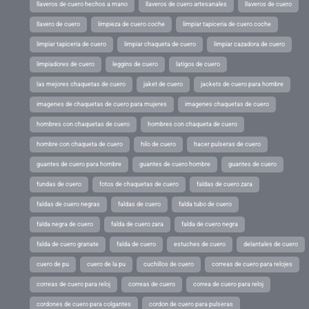
llaveros de cuero hechos a mano
llaveros de cuero artesanales
llaveros de cuero
llavero de cuero
limpieza de cuero coche
limpiar tapiceria de cuero coche
limpiar tapiceria de cuero
limpiar chaqueta de cuero
limpiar cazadora de cuero
limpiadores de cuero
leggins de cuero
latigos de cuero
las mejores chaquetas de cuero
jaket de cuero
jackets de cuero para hombre
imagenes de chaquetas de cuero para mujeres
imagenes chaquetas de cuero
hombres con chaquetas de cuero
hombres con chaqueta de cuero
hombre con chaqueta de cuero
hilo de cuero
hacer pulseras de cuero
guantes de cuero para hombre
guantes de cuero hombre
guantes de cuero
fundas de cuero
fotos de chaquetas de cuero
faldas de cuero zara
faldas de cuero negras
faldas de cuero
falda tubo de cuero
falda negra de cuero
falda de cuero zara
falda de cuero negra
falda de cuero granate
falda de cuero
estuches de cuero
delantales de cuero
cuero de pu
cuero de la pu
cuchillos de cuero
correas de cuero para relojes
correas de cuero para reloj
correas de cuero
correa de cuero para reloj
cordones de cuero para colgantes
cordon de cuero para pulseras