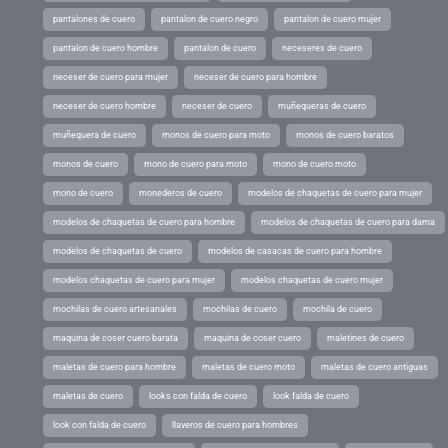
pantalones de cuero
pantalon de cuero negro
pantalon de cuero mujer
pantalon de cuero hombre
pantalon de cuero
neceseres de cuero
neceser de cuero para mujer
neceser de cuero para hombre
neceser de cuero hombre
neceser de cuero
muñequeras de cuero
muñequera de cuero
monos de cuero para moto
monos de cuero baratos
monos de cuero
mono de cuero para moto
mono de cuero moto
mono de cuero
monederos de cuero
modelos de chaquetas de cuero para mujer
modelos de chaquetas de cuero para hombre
modelos de chaquetas de cuero para dama
modelos de chaquetas de cuero
modelos de casacas de cuero para hombre
modelos chaquetas de cuero para mujer
modelos chaquetas de cuero mujer
mochilas de cuero artesanales
mochilas de cuero
mochila de cuero
maquina de coser cuero barata
maquina de coser cuero
maletines de cuero
maletas de cuero para hombre
maletas de cuero moto
maletas de cuero antiguas
maletas de cuero
looks con falda de cuero
look falda de cuero
look con falda de cuero
llaveros de cuero para hombres