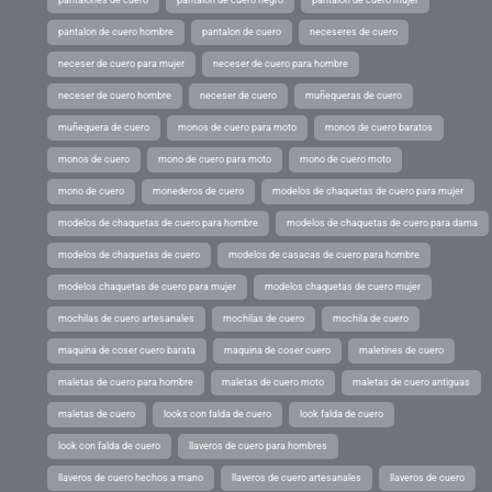
pantalon de cuero hombre
pantalon de cuero
neceseres de cuero
neceser de cuero para mujer
neceser de cuero para hombre
neceser de cuero hombre
neceser de cuero
muñequeras de cuero
muñequera de cuero
monos de cuero para moto
monos de cuero baratos
monos de cuero
mono de cuero para moto
mono de cuero moto
mono de cuero
monederos de cuero
modelos de chaquetas de cuero para mujer
modelos de chaquetas de cuero para hombre
modelos de chaquetas de cuero para dama
modelos de chaquetas de cuero
modelos de casacas de cuero para hombre
modelos chaquetas de cuero para mujer
modelos chaquetas de cuero mujer
mochilas de cuero artesanales
mochilas de cuero
mochila de cuero
maquina de coser cuero barata
maquina de coser cuero
maletines de cuero
maletas de cuero para hombre
maletas de cuero moto
maletas de cuero antiguas
maletas de cuero
looks con falda de cuero
look falda de cuero
look con falda de cuero
llaveros de cuero para hombres
llaveros de cuero hechos a mano
llaveros de cuero artesanales
llaveros de cuero