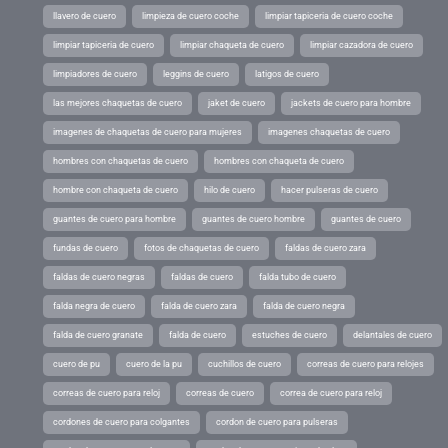
llavero de cuero
limpieza de cuero coche
limpiar tapiceria de cuero coche
limpiar tapiceria de cuero
limpiar chaqueta de cuero
limpiar cazadora de cuero
limpiadores de cuero
leggins de cuero
latigos de cuero
las mejores chaquetas de cuero
jaket de cuero
jackets de cuero para hombre
imagenes de chaquetas de cuero para mujeres
imagenes chaquetas de cuero
hombres con chaquetas de cuero
hombres con chaqueta de cuero
hombre con chaqueta de cuero
hilo de cuero
hacer pulseras de cuero
guantes de cuero para hombre
guantes de cuero hombre
guantes de cuero
fundas de cuero
fotos de chaquetas de cuero
faldas de cuero zara
faldas de cuero negras
faldas de cuero
falda tubo de cuero
falda negra de cuero
falda de cuero zara
falda de cuero negra
falda de cuero granate
falda de cuero
estuches de cuero
delantales de cuero
cuero de pu
cuero de la pu
cuchillos de cuero
correas de cuero para relojes
correas de cuero para reloj
correas de cuero
correa de cuero para reloj
cordones de cuero para colgantes
cordon de cuero para pulseras