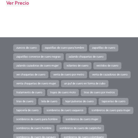
Ver Precio
zuecos de cuero
zapatillas de cuero para hombre
zapatillas de cuero
zapatillas converse de cuero negras
zalando chaquetas de cuero
zalando cazadoras de cuero mujer
volantes de cuero
vestidos de cuero
ver chaquetas de cuero
venta de cuero por metro
venta de cazadoras de cuero
venta chaquetas de cuero mujer
un puf de cuero en forma de cubo
tratamiento de cuero
trajes de cuero moto
tiras de cuero por metros
tiras de cuero
tela de cuero
tejer pulseras de cuero
tapicerias de cuero
tapicería de cuero
sombreros de cuero vaqueros
sombreros de cuero para mujer
sombreros de cuero para hombre
sombreros de cuero mujer
sombreros de cuero hombre
sombreros de cuero de carpincho
sombreros de cuero de canguro
sombreros de cuero colombiano