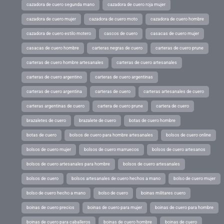
cazadora de cuero segunda mano
cazadora de cuero roja mujer
cazadora de cuero mujer
cazadora de cuero moto
cazadora de cuero hombre
cazadora de cuero estilo motero
cascos de cuero
casacas de cuero mujer
casacas de cuero hombre
carteras negras de cuero
carteras de cuero prune
carteras de cuero hombre artesanales
carteras de cuero artesanales
carteras de cuero argentino
carteras de cuero argentinas
carteras de cuero argentina
carteras de cuero
carteras artesanales de cuero
carteras argentinas de cuero
cartera de cuero prune
cartera de cuero
brazaletes de cuero
brazalete de cuero
botas de cuero hombre
botas de cuero
bolsos de cuero para hombre artesanales
bolsos de cuero online
bolsos de cuero mujer
bolsos de cuero marruecos
bolsos de cuero artesanos
bolsos de cuero artesanales para hombre
bolsos de cuero artesanales
bolsos de cuero
bolsos artesanales de cuero hechos a mano
bolso de cuero mujer
bolso de cuero hecho a mano
bolso de cuero
boinas militares cuero
boinas de cuero precios
boinas de cuero para mujer
boinas de cuero para hombre
boinas de cuero para caballeros
boinas de cuero hombre
boinas de cuero