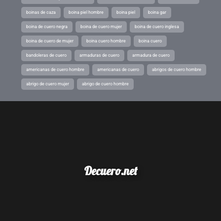
boinas de caza
boina piel hombre
boina piel
boina gar
boina de cuero negra
boina de cuero mujer
boina de cuero inglesa
boina de cuero de mujer
boina cuero hombre
boina cuero
bandoleras de cuero
armaduras de cuero
armadura de cuero
americanas de cuero hombre
americanas de cuero
abrigos de cuero hombre
abrigo de cuero mujer
abrigo de cuero hombre
Decuero.net