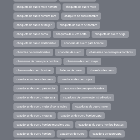
chaqueta de cuero moto hombre
chaqueta de cuero moto
chaqueta de cuero hombre zara
chaqueta de cuero hombre
chaqueta de cuero de mujer
chaqueta de cuero de hombre
chaqueta de cuero dama
chaqueta de cuero corta
chaqueta de cuero beige
chaqueta de cuero azul hombre
chanclas de cuero para hombre
chanclas de cuero hombre
chanclas de cuero
chamarras de cuero para hombres
chamarras de cuero para hombre
chamarra de cuero mujer
chamarra de cuero hombre
chalecos de cuero
chaketas de cuero
cazadoras moteras de cuero
cazadoras de cuero rojas
cazadoras de cuero para moto
cazadoras de cuero para hombre
cazadoras de cuero mujer zara
cazadoras de cuero mujer stradivarius
cazadoras de cuero mujer el corte ingles
cazadoras de cuero mujer
cazadoras de cuero moteras
cazadoras de cuero hombre zara
cazadoras de cuero hombre massimo dutti
cazadoras de cuero hombre baratas
cazadoras de cuero hombre
cazadoras de cuero
cazadora de cuero zara