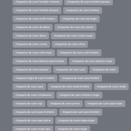
chaquetas de cuero hombre rockeras
chaquetas de cuero hombre baratas
chaquetas de cuero hombre amazon
chaquetas de cuero hombre
chaquetas de cuero estilo motero
chaquetas de cuero de mujer
chaquetas de cuero de dama
chaquetas de cuero de colores
chaquetas de cuero dama
chaquetas de cuero cortas mujer
chaquetas de cuero cortas
chaquetas de cuero chica
chaquetas de cuero cafe mujer
chaquetas de cuero cafe hombre
chaquetas de cuero blancas para hombre
chaquetas de cuero baratas mujer
chaquetas de cuero baratas
chaquetas de cuero azul
chaquetas de cuero
chaqueta negra de cuero hombre
chaqueta de cuero zara hombre
chaqueta de cuero zara
chaqueta de cuero verde hombre
chaqueta de cuero verde
chaqueta de cuero stradivarius
chaqueta de cuero sintetico mujer
chaqueta de cuero roja
chaqueta de cuero precio
chaqueta de cuero para mujer
chaqueta de cuero para hombres
chaqueta de cuero para hombre
chaqueta de cuero para dama
chaqueta de cuero negra mujer
chaqueta de cuero mujer zara
chaqueta de cuero mujer