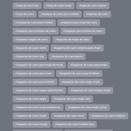
chupa de cuero roja
chupa de cuero mujer
chupa de cuero marron
chupa de cuero
chumpas de cuero para hombre
chquetas de cuero
chompas de cuero para hombre
chaquetas para mujer de cuero
chaquetas para hombres de cuero
chaquetas para hombre de cuero
chaquetas negras de cuero
chaquetas de mujer de cuero
chaquetas de cuero verde
chaquetas de cuero sintetico para mujer
chaquetas de cuero roja
chaquetas de cuero precio
chaquetas de cuero para mujer de moda
chaquetas de cuero para mujer
chaquetas de cuero para moto
chaquetas de cuero para hombres
chaquetas de cuero para hombre
chaquetas de cuero negro mujer
chaquetas de cuero negras para hombre
chaquetas de cuero negras mujer
chaquetas de cuero negra
chaquetas de cuero mujer zara
chaquetas de cuero mujer stradivarius
chaquetas de cuero mujer cortas
chaquetas de cuero mujer
chaquetas de cuero moto
chaquetas de cuero moteras
chaquetas de cuero mango
chaquetas de cuero hombre zara