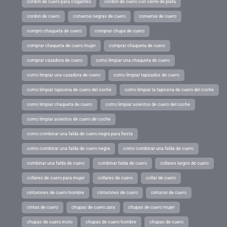
cordon de cuero para colgantes
cordon de cuero con cierre de plata
cordon de cuero
converse negras de cuero
converse de cuero
compro chaqueta de cuero
comprar chupa de cuero
comprar chaqueta de cuero mujer
comprar chaqueta de cuero
comprar cazadora de cuero
como limpiar una chaqueta de cuero
como limpiar una cazadora de cuero
como limpiar tapizados de cuero
como limpiar tapiceria de cuero del coche
como limpiar la tapiceria de cuero del coche
como limpiar chaqueta de cuero
como limpiar asientos de cuero del coche
como limpiar asientos de cuero de coche
como combinar una falda de cuero negra para fiesta
como combinar una falda de cuero negra
como combinar una falda de cuero
combinar una falda de cuero
combinar falda de cuero
collares largos de cuero
collares de cuero para mujer
collares de cuero
collar de cuero
cinturones de cuero hombre
cinturones de cuero
cinturon de cuero
cintas de cuero
chupas de cuero zara
chupas de cuero mujer
chupas de cuero moto
chupas de cuero hombre
chupas de cuero