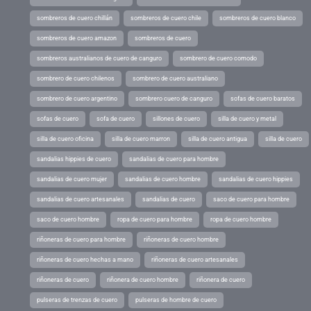
sombreros de cuero chillán
sombreros de cuero chile
sombreros de cuero blanco
sombreros de cuero amazon
sombreros de cuero
sombreros australianos de cuero de canguro
sombrero de cuero comodo
sombrero de cuero chilenos
sombrero de cuero australiano
sombrero de cuero argentino
sombrero cuero de canguro
sofas de cuero baratos
sofas de cuero
sofa de cuero
sillones de cuero
silla de cuero y metal
silla de cuero oficina
silla de cuero marron
silla de cuero antigua
silla de cuero
sandalias hippies de cuero
sandalias de cuero para hombre
sandalias de cuero mujer
sandalias de cuero hombre
sandalias de cuero hippies
sandalias de cuero artesanales
sandalias de cuero
saco de cuero para hombre
saco de cuero hombre
ropa de cuero para hombre
ropa de cuero hombre
riñoneras de cuero para hombre
riñoneras de cuero hombre
riñoneras de cuero hechas a mano
riñoneras de cuero artesanales
riñoneras de cuero
riñonera de cuero hombre
riñonera de cuero
pulseras de trenzas de cuero
pulseras de hombre de cuero