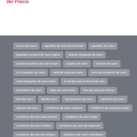
Ver Precio
zuecos de cuero
zapatillas de cuero para hombre
zapatillas de cuero
zapatillas converse de cuero negras
zalando chaquetas de cuero
zalando cazadoras de cuero mujer
volantes de cuero
vestidos de cuero
ver chaquetas de cuero
venta de cuero por metro
venta de cazadoras de cuero
venta chaquetas de cuero mujer
un puf de cuero en forma de cubo
tratamiento de cuero
trajes de cuero moto
tiras de cuero por metros
tiras de cuero
tela de cuero
tejer pulseras de cuero
tapicerias de cuero
tapicería de cuero
sombreros de cuero vaqueros
sombreros de cuero para mujer
sombreros de cuero para hombre
sombreros de cuero mujer
sombreros de cuero hombre
sombreros de cuero de carpincho
sombreros de cuero de canguro
sombreros de cuero colombiano