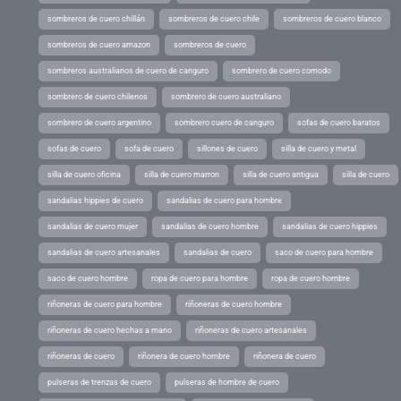
sombreros de cuero chillán
sombreros de cuero chile
sombreros de cuero blanco
sombreros de cuero amazon
sombreros de cuero
sombreros australianos de cuero de canguro
sombrero de cuero comodo
sombrero de cuero chilenos
sombrero de cuero australiano
sombrero de cuero argentino
sombrero cuero de canguro
sofas de cuero baratos
sofas de cuero
sofa de cuero
sillones de cuero
silla de cuero y metal
silla de cuero oficina
silla de cuero marron
silla de cuero antigua
silla de cuero
sandalias hippies de cuero
sandalias de cuero para hombre
sandalias de cuero mujer
sandalias de cuero hombre
sandalias de cuero hippies
sandalias de cuero artesanales
sandalias de cuero
saco de cuero para hombre
saco de cuero hombre
ropa de cuero para hombre
ropa de cuero hombre
riñoneras de cuero para hombre
riñoneras de cuero hombre
riñoneras de cuero hechas a mano
riñoneras de cuero artesanales
riñoneras de cuero
riñonera de cuero hombre
riñonera de cuero
pulseras de trenzas de cuero
pulseras de hombre de cuero