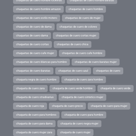
chaquetas de cuero hombre rockeras
chaquetas de cuero hombre baratas
chaquetas de cuero hombre amazon
chaquetas de cuero hombre
chaquetas de cuero estilo motero
chaquetas de cuero de mujer
chaquetas de cuero de dama
chaquetas de cuero de colores
chaquetas de cuero dama
chaquetas de cuero cortas mujer
chaquetas de cuero cortas
chaquetas de cuero chica
chaquetas de cuero cafe mujer
chaquetas de cuero cafe hombre
chaquetas de cuero blancas para hombre
chaquetas de cuero baratas mujer
chaquetas de cuero baratas
chaquetas de cuero azul
chaquetas de cuero
chaqueta negra de cuero hombre
chaqueta de cuero zara hombre
chaqueta de cuero zara
chaqueta de cuero verde hombre
chaqueta de cuero verde
chaqueta de cuero stradivarius
chaqueta de cuero sintetico mujer
chaqueta de cuero roja
chaqueta de cuero precio
chaqueta de cuero para mujer
chaqueta de cuero para hombres
chaqueta de cuero para hombre
chaqueta de cuero para dama
chaqueta de cuero negra mujer
chaqueta de cuero mujer zara
chaqueta de cuero mujer