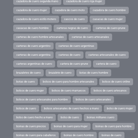
cazadora de cuero segunda mano
cazadora de cuero roja mujer
cazadora de cuero mujer
cazadora de cuero moto
cazadora de cuero hombre
cazadora de cuero estilo motero
cascos de cuero
casacas de cuero mujer
casacas de cuero hombre
carteras negras de cuero
carteras de cuero prune
carteras de cuero hombre artesanales
carteras de cuero artesanales
carteras de cuero argentino
carteras de cuero argentinas
carteras de cuero argentina
carteras de cuero
carteras artesanales de cuero
carteras argentinas de cuero
cartera de cuero prune
cartera de cuero
brazaletes de cuero
brazalete de cuero
botas de cuero hombre
botas de cuero
bolsos de cuero para hombre artesanales
bolsos de cuero online
bolsos de cuero mujer
bolsos de cuero marruecos
bolsos de cuero artesanos
bolsos de cuero artesanales para hombre
bolsos de cuero artesanales
bolsos de cuero
bolsos artesanales de cuero hechos a mano
bolso de cuero mujer
bolso de cuero hecho a mano
bolso de cuero
boinas militares cuero
boinas de cuero precios
boinas de cuero para mujer
boinas de cuero para hombre
boinas de cuero para caballeros
boinas de cuero hombre
boinas de cuero