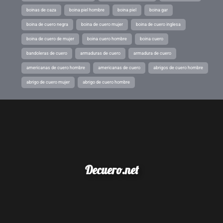
boinas de caza
boina piel hombre
boina piel
boina gar
boina de cuero negra
boina de cuero mujer
boina de cuero inglesa
boina de cuero de mujer
boina cuero hombre
boina cuero
bandoleras de cuero
armaduras de cuero
armadura de cuero
americanas de cuero hombre
americanas de cuero
abrigos de cuero hombre
abrigo de cuero mujer
abrigo de cuero hombre
Decuero.net