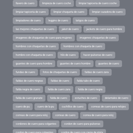
llavero de cuero
limpieza de cuero coche
limpiar tapiceria de cuero coche
limpiar tapiceria de cuero
limpiar chaqueta de cuero
limpiar cazadora de cuero
limpiadores de cuero
leggins de cuero
latigos de cuero
las mejores chaquetas de cuero
jaket de cuero
jackets de cuero para hombre
imagenes de chaquetas de cuero para mujeres
imagenes chaquetas de cuero
hombres con chaquetas de cuero
hombres con chaqueta de cuero
hombre con chaqueta de cuero
hilo de cuero
hacer pulseras de cuero
guantes de cuero para hombre
guantes de cuero hombre
guantes de cuero
fundas de cuero
fotos de chaquetas de cuero
faldas de cuero zara
faldas de cuero negras
faldas de cuero
falda tubo de cuero
falda negra de cuero
falda de cuero zara
falda de cuero negra
falda de cuero granate
falda de cuero
estuches de cuero
delantales de cuero
cuero de pu
cuero de la pu
cuchillos de cuero
correas de cuero para relojes
correas de cuero para reloj
correas de cuero
correa de cuero para reloj
cordones de cuero para colgantes
cordon de cuero para pulseras
cordon de cuero para colgantes
cordon de cuero con cierre de plata