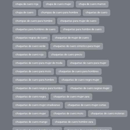
chupa de cuero roja
chupa de cuero mujer
chupa de cuero marron
chupa de cuero
chumpas de cuero para hombre
chquetas de cuero
chompas de cuero para hombre
chaquetas para mujer de cuero
chaquetas para hombres de cuero
chaquetas para hombre de cuero
chaquetas negras de cuero
chaquetas de mujer de cuero
chaquetas de cuero verde
chaquetas de cuero sintetico para mujer
chaquetas de cuero roja
chaquetas de cuero precio
chaquetas de cuero para mujer de moda
chaquetas de cuero para mujer
chaquetas de cuero para moto
chaquetas de cuero para hombres
chaquetas de cuero para hombre
chaquetas de cuero negro mujer
chaquetas de cuero negras para hombre
chaquetas de cuero negras mujer
chaquetas de cuero negra
chaquetas de cuero mujer zara
chaquetas de cuero mujer stradivarius
chaquetas de cuero mujer cortas
chaquetas de cuero mujer
chaquetas de cuero moto
chaquetas de cuero moteras
chaquetas de cuero mango
chaquetas de cuero hombre zara