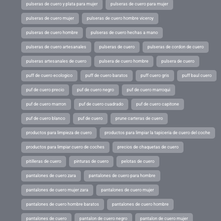
pulseras de cuero y plata para mujer
pulseras de cuero para mujer
pulseras de cuero mujer
pulseras de cuero hombre viceroy
pulseras de cuero hombre
pulseras de cuero hechas a mano
pulseras de cuero artesanales
pulseras de cuero
pulseras de cordon de cuero
pulseras artesanales de cuero
pulsera de cuero hombre
pulsera de cuero
puff de cuero ecologico
puff de cuero baratos
puff cuero gris
puff baul cuero
puf de cuero precio
puf de cuero negro
puf de cuero marroqui
puf de cuero marron
puf de cuero cuadrado
puf de cuero capitone
puf de cuero blanco
puf de cuero
prune carteras de cuero
productos para limpieza de cuero
productos para limpiar la tapiceria de cuero del coche
productos para limpiar cuero de coches
precios de chaquetas de cuero
pitilleras de cuero
pinturas de cuero
pelotas de cuero
pantalones de cuero zara
pantalones de cuero para hombre
pantalones de cuero mujer zara
pantalones de cuero mujer
pantalones de cuero hombre baratos
pantalones de cuero hombre
pantalones de cuero
pantalon de cuero negro
pantalon de cuero mujer