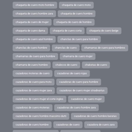
chaqueta de cuero moto hombre
chaqueta de cuero moto
chaqueta de cuero hombre zara
chaqueta de cuero hombre
chaqueta de cuero de mujer
chaqueta de cuero de hombre
chaqueta de cuero dama
chaqueta de cuero corta
chaqueta de cuero beige
chaqueta de cuero azul hombre
chanclas de cuero para hombre
chanclas de cuero hombre
chanclas de cuero
chamarras de cuero para hombres
chamarras de cuero para hombre
chamarra de cuero mujer
chamarra de cuero hombre
chalecos de cuero
chaketas de cuero
cazadoras moteras de cuero
cazadoras de cuero rojas
cazadoras de cuero para moto
cazadoras de cuero para hombre
cazadoras de cuero mujer zara
cazadoras de cuero mujer stradivarius
cazadoras de cuero mujer el corte ingles
cazadoras de cuero mujer
cazadoras de cuero moteras
cazadoras de cuero hombre zara
cazadoras de cuero hombre massimo dutti
cazadoras de cuero hombre baratas
cazadoras de cuero hombre
cazadoras de cuero
cazadora de cuero zara