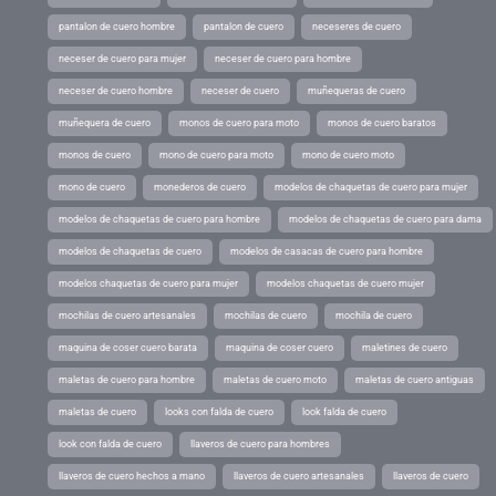
pantalon de cuero hombre
pantalon de cuero
neceseres de cuero
neceser de cuero para mujer
neceser de cuero para hombre
neceser de cuero hombre
neceser de cuero
muñequeras de cuero
muñequera de cuero
monos de cuero para moto
monos de cuero baratos
monos de cuero
mono de cuero para moto
mono de cuero moto
mono de cuero
monederos de cuero
modelos de chaquetas de cuero para mujer
modelos de chaquetas de cuero para hombre
modelos de chaquetas de cuero para dama
modelos de chaquetas de cuero
modelos de casacas de cuero para hombre
modelos chaquetas de cuero para mujer
modelos chaquetas de cuero mujer
mochilas de cuero artesanales
mochilas de cuero
mochila de cuero
maquina de coser cuero barata
maquina de coser cuero
maletines de cuero
maletas de cuero para hombre
maletas de cuero moto
maletas de cuero antiguas
maletas de cuero
looks con falda de cuero
look falda de cuero
look con falda de cuero
llaveros de cuero para hombres
llaveros de cuero hechos a mano
llaveros de cuero artesanales
llaveros de cuero