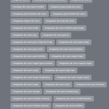
chompas de cuero para hombre
chaquetas para mujer de cuero
chaquetas para hombres de cuero
chaquetas para hombre de cuero
chaquetas negras de cuero
chaquetas de mujer de cuero
chaquetas de cuero verde
chaquetas de cuero sintetico para mujer
chaquetas de cuero roja
chaquetas de cuero precio
chaquetas de cuero para mujer de moda
chaquetas de cuero para mujer
chaquetas de cuero para moto
chaquetas de cuero para hombres
chaquetas de cuero para hombre
chaquetas de cuero negro mujer
chaquetas de cuero negras para hombre
chaquetas de cuero negras mujer
chaquetas de cuero negra
chaquetas de cuero mujer zara
chaquetas de cuero mujer stradivarius
chaquetas de cuero mujer cortas
chaquetas de cuero mujer
chaquetas de cuero moto
chaquetas de cuero moteras
chaquetas de cuero mango
chaquetas de cuero hombre zara
chaquetas de cuero hombre rockeras
chaquetas de cuero hombre baratas
chaquetas de cuero hombre amazon
chaquetas de cuero hombre