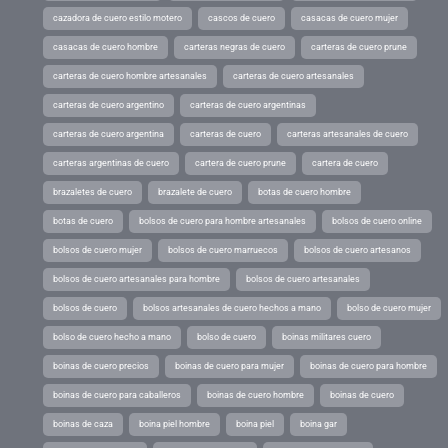
cazadora de cuero estilo motero
cascos de cuero
casacas de cuero mujer
casacas de cuero hombre
carteras negras de cuero
carteras de cuero prune
carteras de cuero hombre artesanales
carteras de cuero artesanales
carteras de cuero argentino
carteras de cuero argentinas
carteras de cuero argentina
carteras de cuero
carteras artesanales de cuero
carteras argentinas de cuero
cartera de cuero prune
cartera de cuero
brazaletes de cuero
brazalete de cuero
botas de cuero hombre
botas de cuero
bolsos de cuero para hombre artesanales
bolsos de cuero online
bolsos de cuero mujer
bolsos de cuero marruecos
bolsos de cuero artesanos
bolsos de cuero artesanales para hombre
bolsos de cuero artesanales
bolsos de cuero
bolsos artesanales de cuero hechos a mano
bolso de cuero mujer
bolso de cuero hecho a mano
bolso de cuero
boinas militares cuero
boinas de cuero precios
boinas de cuero para mujer
boinas de cuero para hombre
boinas de cuero para caballeros
boinas de cuero hombre
boinas de cuero
boinas de caza
boina piel hombre
boina piel
boina gar