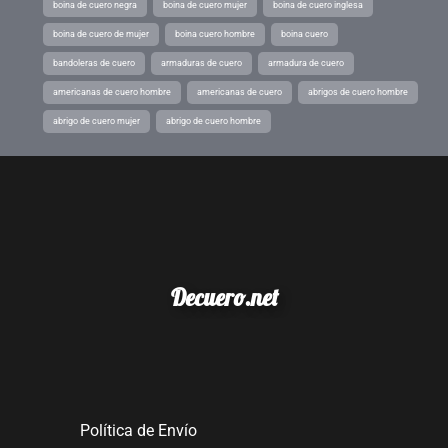
boina de cuero negra
boina de cuero mujer
boina de cuero inglesa
boina de cuero de mujer
boina cuero hombre
boina cuero
bandoleras de cuero
armaduras de cuero
armadura de cuero
americanas de cuero hombre
americanas de cuero
abrigos de cuero hombre
abrigo de cuero mujer
abrigo de cuero hombre
Decuero.net
Política de Envío