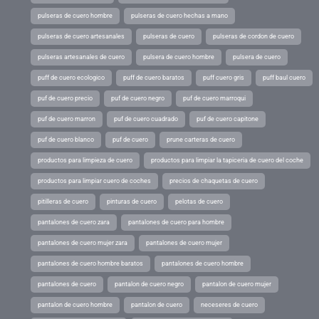
pulseras de cuero hombre
pulseras de cuero hechas a mano
pulseras de cuero artesanales
pulseras de cuero
pulseras de cordon de cuero
pulseras artesanales de cuero
pulsera de cuero hombre
pulsera de cuero
puff de cuero ecologico
puff de cuero baratos
puff cuero gris
puff baul cuero
puf de cuero precio
puf de cuero negro
puf de cuero marroqui
puf de cuero marron
puf de cuero cuadrado
puf de cuero capitone
puf de cuero blanco
puf de cuero
prune carteras de cuero
productos para limpieza de cuero
productos para limpiar la tapiceria de cuero del coche
productos para limpiar cuero de coches
precios de chaquetas de cuero
pitilleras de cuero
pinturas de cuero
pelotas de cuero
pantalones de cuero zara
pantalones de cuero para hombre
pantalones de cuero mujer zara
pantalones de cuero mujer
pantalones de cuero hombre baratos
pantalones de cuero hombre
pantalones de cuero
pantalon de cuero negro
pantalon de cuero mujer
pantalon de cuero hombre
pantalon de cuero
neceseres de cuero