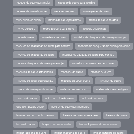
neceser de cuero para mujer
neceser de cuero para hombre
neceser de cuero hombre
neceser de cuero
muñequeras de cuero
muñequera de cuero
monos de cuero para moto
monos de cuero baratos
monos de cuero
mono de cuero para moto
mono de cuero moto
mono de cuero
monederos de cuero
modelos de chaquetas de cuero para mujer
modelos de chaquetas de cuero para hombre
modelos de chaquetas de cuero para dama
modelos de chaquetas de cuero
modelos de casacas de cuero para hombre
modelos chaquetas de cuero para mujer
modelos chaquetas de cuero mujer
mochilas de cuero artesanales
mochilas de cuero
mochila de cuero
maquina de coser cuero barata
maquina de coser cuero
maletines de cuero
maletas de cuero para hombre
maletas de cuero moto
maletas de cuero antiguas
maletas de cuero
looks con falda de cuero
look falda de cuero
look con falda de cuero
llaveros de cuero para hombres
llaveros de cuero hechos a mano
llaveros de cuero artesanales
llaveros de cuero
llavero de cuero
limpieza de cuero coche
limpiar tapiceria de cuero coche
limpiar tapiceria de cuero
limpiar chaqueta de cuero
limpiar cazadora de cuero