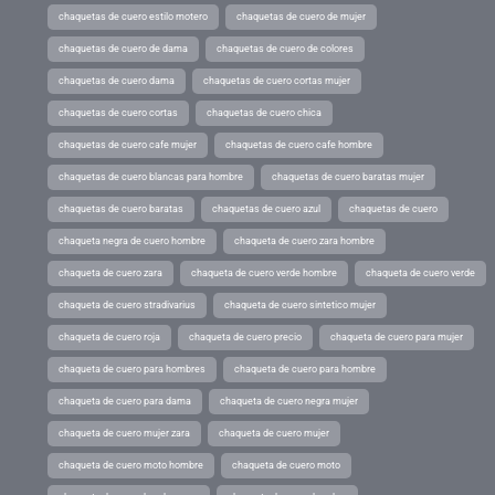
chaquetas de cuero estilo motero
chaquetas de cuero de mujer
chaquetas de cuero de dama
chaquetas de cuero de colores
chaquetas de cuero dama
chaquetas de cuero cortas mujer
chaquetas de cuero cortas
chaquetas de cuero chica
chaquetas de cuero cafe mujer
chaquetas de cuero cafe hombre
chaquetas de cuero blancas para hombre
chaquetas de cuero baratas mujer
chaquetas de cuero baratas
chaquetas de cuero azul
chaquetas de cuero
chaqueta negra de cuero hombre
chaqueta de cuero zara hombre
chaqueta de cuero zara
chaqueta de cuero verde hombre
chaqueta de cuero verde
chaqueta de cuero stradivarius
chaqueta de cuero sintetico mujer
chaqueta de cuero roja
chaqueta de cuero precio
chaqueta de cuero para mujer
chaqueta de cuero para hombres
chaqueta de cuero para hombre
chaqueta de cuero para dama
chaqueta de cuero negra mujer
chaqueta de cuero mujer zara
chaqueta de cuero mujer
chaqueta de cuero moto hombre
chaqueta de cuero moto