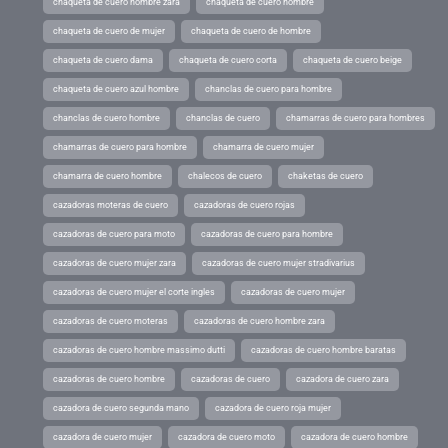
chaqueta de cuero hombre zara
chaqueta de cuero hombre
chaqueta de cuero de mujer
chaqueta de cuero de hombre
chaqueta de cuero dama
chaqueta de cuero corta
chaqueta de cuero beige
chaqueta de cuero azul hombre
chanclas de cuero para hombre
chanclas de cuero hombre
chanclas de cuero
chamarras de cuero para hombres
chamarras de cuero para hombre
chamarra de cuero mujer
chamarra de cuero hombre
chalecos de cuero
chaketas de cuero
cazadoras moteras de cuero
cazadoras de cuero rojas
cazadoras de cuero para moto
cazadoras de cuero para hombre
cazadoras de cuero mujer zara
cazadoras de cuero mujer stradivarius
cazadoras de cuero mujer el corte ingles
cazadoras de cuero mujer
cazadoras de cuero moteras
cazadoras de cuero hombre zara
cazadoras de cuero hombre massimo dutti
cazadoras de cuero hombre baratas
cazadoras de cuero hombre
cazadoras de cuero
cazadora de cuero zara
cazadora de cuero segunda mano
cazadora de cuero roja mujer
cazadora de cuero mujer
cazadora de cuero moto
cazadora de cuero hombre