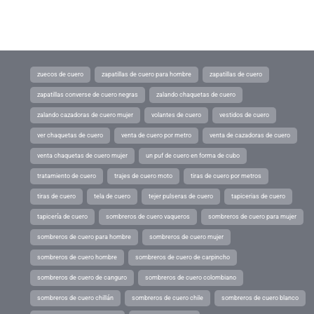
zuecos de cuero
zapatillas de cuero para hombre
zapatillas de cuero
zapatillas converse de cuero negras
zalando chaquetas de cuero
zalando cazadoras de cuero mujer
volantes de cuero
vestidos de cuero
ver chaquetas de cuero
venta de cuero por metro
venta de cazadoras de cuero
venta chaquetas de cuero mujer
un puf de cuero en forma de cubo
tratamiento de cuero
trajes de cuero moto
tiras de cuero por metros
tiras de cuero
tela de cuero
tejer pulseras de cuero
tapicerias de cuero
tapicería de cuero
sombreros de cuero vaqueros
sombreros de cuero para mujer
sombreros de cuero para hombre
sombreros de cuero mujer
sombreros de cuero hombre
sombreros de cuero de carpincho
sombreros de cuero de canguro
sombreros de cuero colombiano
sombreros de cuero chillán
sombreros de cuero chile
sombreros de cuero blanco