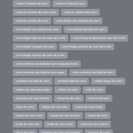
compro chaqueta de cuero
comprar chupa de cuero
comprar chaqueta de cuero mujer
comprar chaqueta de cuero
comprar cazadora de cuero
como limpiar una chaqueta de cuero
como limpiar una cazadora de cuero
como limpiar tapizados de cuero
como limpiar tapiceria de cuero del coche
como limpiar la tapiceria de cuero del coche
como limpiar chaqueta de cuero
como limpiar asientos de cuero del coche
como limpiar asientos de cuero de coche
como combinar una falda de cuero negra para fiesta
como combinar una falda de cuero negra
como combinar una falda de cuero
combinar una falda de cuero
combinar falda de cuero
collares largos de cuero
collares de cuero para mujer
collares de cuero
collar de cuero
cinturones de cuero hombre
cinturones de cuero
cinturon de cuero
cintas de cuero
chupas de cuero zara
chupas de cuero mujer
chupas de cuero moto
chupas de cuero hombre
chupas de cuero
chupa de cuero roja
chupa de cuero mujer
chupa de cuero marron
chupa de cuero
chumpas de cuero para hombre
chquetas de cuero