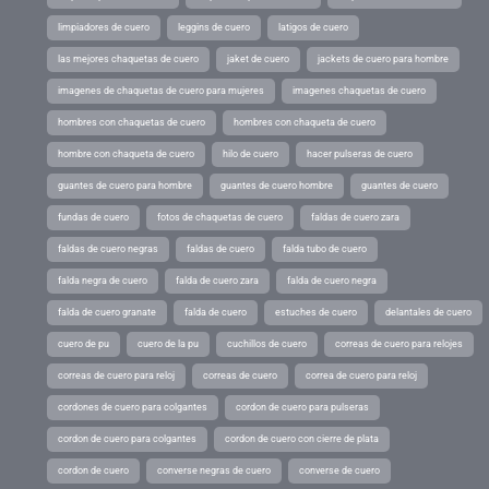
limpiadores de cuero
leggins de cuero
latigos de cuero
las mejores chaquetas de cuero
jaket de cuero
jackets de cuero para hombre
imagenes de chaquetas de cuero para mujeres
imagenes chaquetas de cuero
hombres con chaquetas de cuero
hombres con chaqueta de cuero
hombre con chaqueta de cuero
hilo de cuero
hacer pulseras de cuero
guantes de cuero para hombre
guantes de cuero hombre
guantes de cuero
fundas de cuero
fotos de chaquetas de cuero
faldas de cuero zara
faldas de cuero negras
faldas de cuero
falda tubo de cuero
falda negra de cuero
falda de cuero zara
falda de cuero negra
falda de cuero granate
falda de cuero
estuches de cuero
delantales de cuero
cuero de pu
cuero de la pu
cuchillos de cuero
correas de cuero para relojes
correas de cuero para reloj
correas de cuero
correa de cuero para reloj
cordones de cuero para colgantes
cordon de cuero para pulseras
cordon de cuero para colgantes
cordon de cuero con cierre de plata
cordon de cuero
converse negras de cuero
converse de cuero