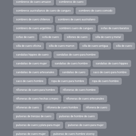
sombreros de cuero amazon
sombreros de cuero
sombreros australianos de cuero de canguro
sombrero de cuero comodo
sombrero de cuero chilenos
sombrero de cuero australiano
sombrero de cuero argentino
sombrero cuero de canguro
sofas de cuero baratos
sofas de cuero
sofa de cuero
sillones de cuero
silla de cuero y metal
silla de cuero oficina
silla de cuero marron
silla de cuero antigua
silla de cuero
sandalias hippies de cuero
sandalias de cuero para hombre
sandalias de cuero mujer
sandalias de cuero hombre
sandalias de cuero hippies
sandalias de cuero artesanales
sandalias de cuero
saco de cuero para hombre
saco de cuero hombre
ropa de cuero para hombre
ropa de cuero hombre
riñoneras de cuero para hombre
riñoneras de cuero hombre
riñoneras de cuero hechas a mano
riñoneras de cuero artesanales
riñoneras de cuero
riñonera de cuero hombre
riñonera de cuero
pulseras de trenzas de cuero
pulseras de hombre de cuero
pulseras de cuero y plata para mujer
pulseras de cuero para mujer
pulseras de cuero mujer
pulseras de cuero hombre viceroy