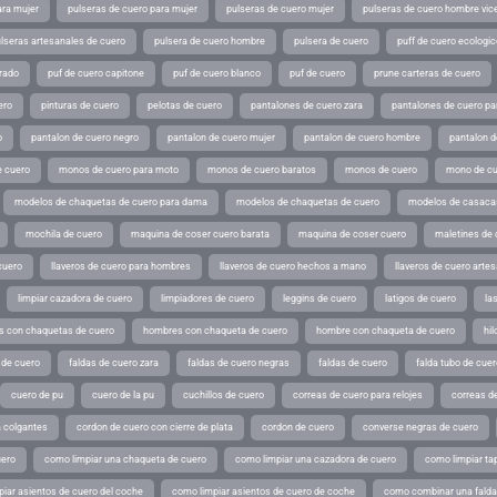
ara mujer
pulseras de cuero para mujer
pulseras de cuero mujer
pulseras de cuero hombre vic
lseras artesanales de cuero
pulsera de cuero hombre
pulsera de cuero
puff de cuero ecologic
rado
puf de cuero capitone
puf de cuero blanco
puf de cuero
prune carteras de cuero
ero
pinturas de cuero
pelotas de cuero
pantalones de cuero zara
pantalones de cuero p
o
pantalon de cuero negro
pantalon de cuero mujer
pantalon de cuero hombre
pantalon d
 cuero
monos de cuero para moto
monos de cuero baratos
monos de cuero
mono de cu
modelos de chaquetas de cuero para dama
modelos de chaquetas de cuero
modelos de casaca
mochila de cuero
maquina de coser cuero barata
maquina de coser cuero
maletines de 
cuero
llaveros de cuero para hombres
llaveros de cuero hechos a mano
llaveros de cuero arte
limpiar cazadora de cuero
limpiadores de cuero
leggins de cuero
latigos de cuero
la
 con chaquetas de cuero
hombres con chaqueta de cuero
hombre con chaqueta de cuero
hil
 de cuero
faldas de cuero zara
faldas de cuero negras
faldas de cuero
falda tubo de cuer
cuero de pu
cuero de la pu
cuchillos de cuero
correas de cuero para relojes
correas de
a colgantes
cordon de cuero con cierre de plata
cordon de cuero
converse negras de cuero
uero
como limpiar una chaqueta de cuero
como limpiar una cazadora de cuero
como limpiar ta
iar asientos de cuero del coche
como limpiar asientos de cuero de coche
como combinar una falda 