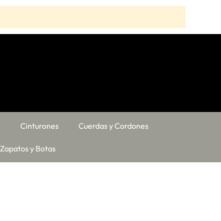
s
Cinturones
Cuerdas y Cordones
Zapatos y Botas