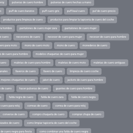
eroy
pulseras de cuero hombre
pulseras de cuero hechas a mano
o
puff de cuero baratos
puff cuero gris
puff baul cuero
puf de cuero precio
productos para limpieza de cuero
productos para limpiar la tapiceria de cuero del coche
ara hombre
pantalones de cuero mujer zara
pantalones de cuero mujer
e cuero
neceseres de cuero
neceser de cuero para mujer
neceser de cuero para hombre
ero para moto
mono de cuero moto
mono de cuero
monederos de cuero
s de cuero para hombre
modelos chaquetas de cuero para mujer
cuero
maletas de cuero para hombre
maletas de cuero moto
maletas de cuero antiguas
sanales
llaveros de cuero
llavero de cuero
limpieza de cuero coche
s mejores chaquetas de cuero
jaket de cuero
jackets de cuero para hombre
o de cuero
hacer pulseras de cuero
guantes de cuero para hombre
o
falda negra de cuero
falda de cuero zara
falda de cuero negra
 cuero para reloj
correas de cuero
correa de cuero para reloj
converse de cuero
compro chaqueta de cuero
comprar chupa de cuero
pizados de cuero
como limpiar tapiceria de cuero del coche
de cuero negra para fiesta
como combinar una falda de cuero negra