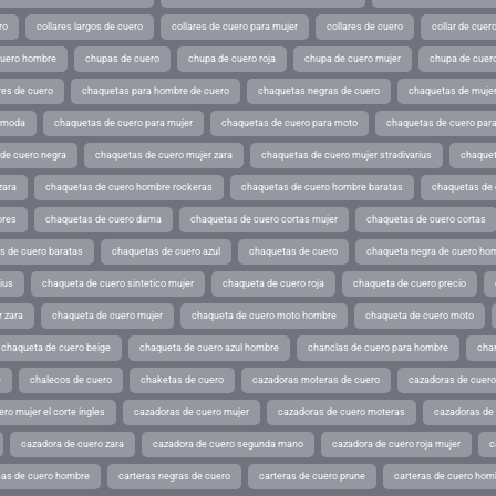
ro
collares largos de cuero
collares de cuero para mujer
collares de cuero
collar de cuer
cuero hombre
chupas de cuero
chupa de cuero roja
chupa de cuero mujer
chupa de cuer
es de cuero
chaquetas para hombre de cuero
chaquetas negras de cuero
chaquetas de mujer
e moda
chaquetas de cuero para mujer
chaquetas de cuero para moto
chaquetas de cuero par
de cuero negra
chaquetas de cuero mujer zara
chaquetas de cuero mujer stradivarius
chaquet
zara
chaquetas de cuero hombre rockeras
chaquetas de cuero hombre baratas
chaquetas de
ores
chaquetas de cuero dama
chaquetas de cuero cortas mujer
chaquetas de cuero cortas
s de cuero baratas
chaquetas de cuero azul
chaquetas de cuero
chaqueta negra de cuero ho
ius
chaqueta de cuero sintetico mujer
chaqueta de cuero roja
chaqueta de cuero precio
 zara
chaqueta de cuero mujer
chaqueta de cuero moto hombre
chaqueta de cuero moto
chaqueta de cuero beige
chaqueta de cuero azul hombre
chanclas de cuero para hombre
cha
e
chalecos de cuero
chaketas de cuero
cazadoras moteras de cuero
cazadoras de cuero
ro mujer el corte ingles
cazadoras de cuero mujer
cazadoras de cuero moteras
cazadoras de
cazadora de cuero zara
cazadora de cuero segunda mano
cazadora de cuero roja mujer
c
as de cuero hombre
carteras negras de cuero
carteras de cuero prune
carteras de cuero hom