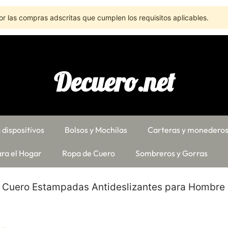
r las compras adscritas que cumplen los requisitos aplicables.
Decuero.net
 dispositivos
Bolsos y Mochilas
Carteras y monedero
ra el Hogar
Ropa de Cuero
Sombreros y Gorras
e Cuero Estampadas Antideslizantes para Hombre