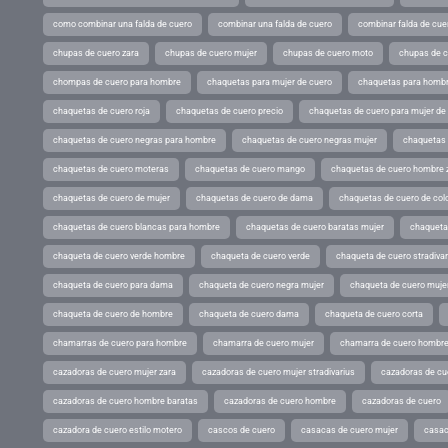
como combinar una falda de cuero
combinar una falda de cuero
combinar falda de cue
chupas de cuero zara
chupas de cuero mujer
chupas de cuero moto
chupas de 
chompas de cuero para hombre
chaquetas para mujer de cuero
chaquetas para hombr
chaquetas de cuero roja
chaquetas de cuero precio
chaquetas de cuero para mujer d
chaquetas de cuero negras para hombre
chaquetas de cuero negras mujer
chaquetas 
chaquetas de cuero moteras
chaquetas de cuero mango
chaquetas de cuero hombre 
chaquetas de cuero de mujer
chaquetas de cuero de dama
chaquetas de cuero de col
chaquetas de cuero blancas para hombre
chaquetas de cuero baratas mujer
chaqueta
chaqueta de cuero verde hombre
chaqueta de cuero verde
chaqueta de cuero stradivar
chaqueta de cuero para dama
chaqueta de cuero negra mujer
chaqueta de cuero mujer
chaqueta de cuero de hombre
chaqueta de cuero dama
chaqueta de cuero corta
chamarras de cuero para hombre
chamarra de cuero mujer
chamarra de cuero hombr
cazadoras de cuero mujer zara
cazadoras de cuero mujer stradivarius
cazadoras de cue
cazadoras de cuero hombre baratas
cazadoras de cuero hombre
cazadoras de cuero
cazadora de cuero estilo motero
cascos de cuero
casacas de cuero mujer
casac