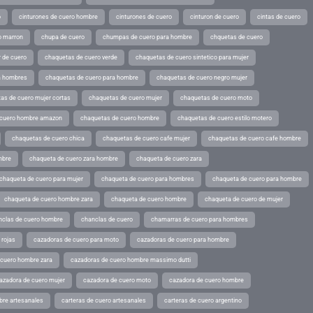
o
cinturones de cuero hombre
cinturones de cuero
cinturon de cuero
cintas de cuero
o marron
chupa de cuero
chumpas de cuero para hombre
chquetas de cuero
 de cuero
chaquetas de cuero verde
chaquetas de cuero sintetico para mujer
a hombres
chaquetas de cuero para hombre
chaquetas de cuero negro mujer
as de cuero mujer cortas
chaquetas de cuero mujer
chaquetas de cuero moto
 cuero hombre amazon
chaquetas de cuero hombre
chaquetas de cuero estilo motero
chaquetas de cuero chica
chaquetas de cuero cafe mujer
chaquetas de cuero cafe hombre
mbre
chaqueta de cuero zara hombre
chaqueta de cuero zara
chaqueta de cuero para mujer
chaqueta de cuero para hombres
chaqueta de cuero para hombre
chaqueta de cuero hombre zara
chaqueta de cuero hombre
chaqueta de cuero de mujer
nclas de cuero hombre
chanclas de cuero
chamarras de cuero para hombres
 rojas
cazadoras de cuero para moto
cazadoras de cuero para hombre
 cuero hombre zara
cazadoras de cuero hombre massimo dutti
azadora de cuero mujer
cazadora de cuero moto
cazadora de cuero hombre
bre artesanales
carteras de cuero artesanales
carteras de cuero argentino