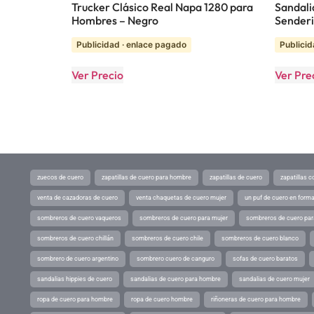
Trucker Clásico Real Napa 1280 para
Sandali
Hombres – Negro
Senderi
Publicidad · enlace pagado
Publicid
Ver Precio
Ver Pre
zuecos de cuero
zapatillas de cuero para hombre
zapatillas de cuero
zapatillas 
venta de cazadoras de cuero
venta chaquetas de cuero mujer
un puf de cuero en form
sombreros de cuero vaqueros
sombreros de cuero para mujer
sombreros de cuero pa
sombreros de cuero chillán
sombreros de cuero chile
sombreros de cuero blanco
sombrero de cuero argentino
sombrero cuero de canguro
sofas de cuero baratos
sandalias hippies de cuero
sandalias de cuero para hombre
sandalias de cuero mujer
ropa de cuero para hombre
ropa de cuero hombre
riñoneras de cuero para hombre