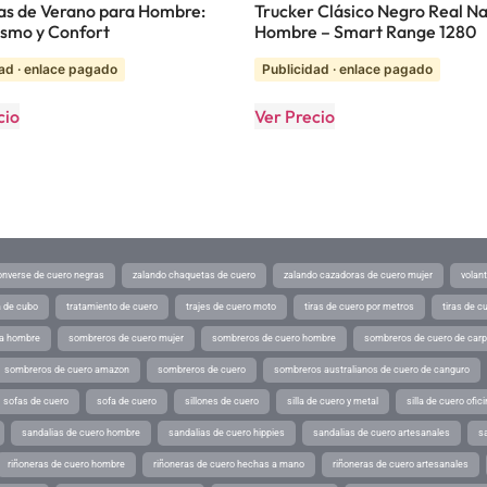
as de Verano para Hombre:
Trucker Clásico Negro Real N
smo y Confort
Hombre – Smart Range 1280
ad · enlace pagado
Publicidad · enlace pagado
cio
Ver Precio
converse de cuero negras
zalando chaquetas de cuero
zalando cazadoras de cuero mujer
volan
a de cubo
tratamiento de cuero
trajes de cuero moto
tiras de cuero por metros
tiras de c
ra hombre
sombreros de cuero mujer
sombreros de cuero hombre
sombreros de cuero de car
sombreros de cuero amazon
sombreros de cuero
sombreros australianos de cuero de canguro
sofas de cuero
sofa de cuero
sillones de cuero
silla de cuero y metal
silla de cuero ofic
sandalias de cuero hombre
sandalias de cuero hippies
sandalias de cuero artesanales
s
riñoneras de cuero hombre
riñoneras de cuero hechas a mano
riñoneras de cuero artesanales