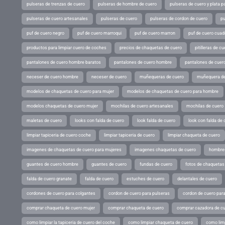
pulseras de trenzas de cuero
pulseras de hombre de cuero
pulseras de cuero y plata p
pulseras de cuero artesanales
pulseras de cuero
pulseras de cordon de cuero
pu
puf de cuero negro
puf de cuero marroqui
puf de cuero marron
puf de cuero cuad
productos para limpiar cuero de coches
precios de chaquetas de cuero
pitilleras de cu
pantalones de cuero hombre baratos
pantalones de cuero hombre
pantalones de cuer
neceser de cuero hombre
neceser de cuero
muñequeras de cuero
muñequera de
modelos de chaquetas de cuero para mujer
modelos de chaquetas de cuero para hombre
modelos chaquetas de cuero mujer
mochilas de cuero artesanales
mochilas de cuero
maletas de cuero
looks con falda de cuero
look falda de cuero
look con falda de 
limpiar tapiceria de cuero coche
limpiar tapiceria de cuero
limpiar chaqueta de cuero
imagenes de chaquetas de cuero para mujeres
imagenes chaquetas de cuero
hombres
guantes de cuero hombre
guantes de cuero
fundas de cuero
fotos de chaquetas
falda de cuero granate
falda de cuero
estuches de cuero
delantales de cuero
cordones de cuero para colgantes
cordon de cuero para pulseras
cordon de cuero par
comprar chaqueta de cuero mujer
comprar chaqueta de cuero
comprar cazadora de c
como limpiar la tapiceria de cuero del coche
como limpiar chaqueta de cuero
como limp