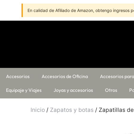
En calidad de Afiliado de Amazon, obtengo ingresos po
Accesorios
Accesorios de Oficina
Accesorios para
Equipaje y Viajes
Joyas y accesorios
Otros
Pa
Inicio
/
Zapatos y botas
/ Zapatillas d