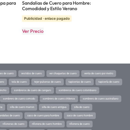
apa para
Sandalias de Cuero para Hombre:
Comodidad y Estilo Verano
Publicidad · enlace pagado
Ver Precio
tes de cuero
vestidos de cuero
ver chaquetas de cuero
venta de cuero por metro
uero
tela de cuero
tejer pulseras de cuero
tapicerias de cuero
tapicería de cuero
pincho
sombreros de cuero de canguro
sombreros de cuero colombiano
sombrero de cuero comodo
sombrero de cuero chilenos
sombrero de cuero australiano
ina
silla de cuero marron
silla de cuero antigua
silla de cuero
andalias de cuero
saco de cuero para hombre
saco de cuero hombre
riñoneras de cuero
riñonera de cuero hombre
riñonera de cuero