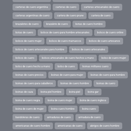
carteras de cuero argentina
carteras de cuero
carteras artesanales de cuero
carteras argentinas de cuero
cartera de cuero prune
cartera de cuero
brazaletes de cuero
brazalete de cuero
botas de cuero hombre
botas de cuero
bolsos de cuero para hombre artesanales
bolsos de cuero online
bolsos de cuero mujer
bolsos de cuero marruecos
bolsos de cuero artesanos
bolsos de cuero artesanales para hombre
bolsos de cuero artesanales
bolsos de cuero
bolsos artesanales de cuero hechos a mano
bolso de cuero mujer
bolso de cuero hecho a mano
bolso de cuero
boinas militares cuero
boinas de cuero precios
boinas de cuero para mujer
boinas de cuero para hombre
boinas de cuero para caballeros
boinas de cuero hombre
boinas de cuero
boinas de caza
boina piel hombre
boina piel
boina gar
boina de cuero negra
boina de cuero mujer
boina de cuero inglesa
boina de cuero de mujer
boina cuero hombre
boina cuero
bandoleras de cuero
armaduras de cuero
armadura de cuero
americanas de cuero hombre
americanas de cuero
abrigos de cuero hombre