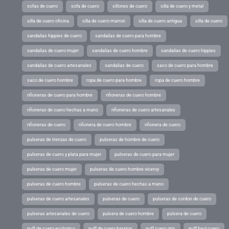
sofas de cuero
sofa de cuero
sillones de cuero
silla de cuero y metal
silla de cuero oficina
silla de cuero marron
silla de cuero antigua
silla de cuero
sandalias hippies de cuero
sandalias de cuero para hombre
sandalias de cuero mujer
sandalias de cuero hombre
sandalias de cuero hippies
sandalias de cuero artesanales
sandalias de cuero
saco de cuero para hombre
saco de cuero hombre
ropa de cuero para hombre
ropa de cuero hombre
riñoneras de cuero para hombre
riñoneras de cuero hombre
riñoneras de cuero hechas a mano
riñoneras de cuero artesanales
riñoneras de cuero
riñonera de cuero hombre
riñonera de cuero
pulseras de trenzas de cuero
pulseras de hombre de cuero
pulseras de cuero y plata para mujer
pulseras de cuero para mujer
pulseras de cuero mujer
pulseras de cuero hombre viceroy
pulseras de cuero hombre
pulseras de cuero hechas a mano
pulseras de cuero artesanales
pulseras de cuero
pulseras de cordon de cuero
pulseras artesanales de cuero
pulsera de cuero hombre
pulsera de cuero
puff de cuero ecologico
puff de cuero baratos
puff cuero gris
puff baul cuero