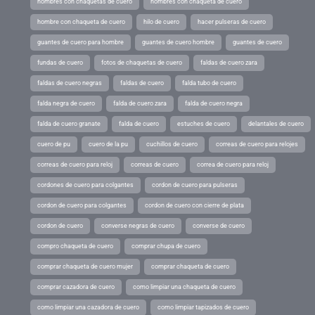
hombres con chaquetas de cuero
hombres con chaqueta de cuero
hombre con chaqueta de cuero
hilo de cuero
hacer pulseras de cuero
guantes de cuero para hombre
guantes de cuero hombre
guantes de cuero
fundas de cuero
fotos de chaquetas de cuero
faldas de cuero zara
faldas de cuero negras
faldas de cuero
falda tubo de cuero
falda negra de cuero
falda de cuero zara
falda de cuero negra
falda de cuero granate
falda de cuero
estuches de cuero
delantales de cuero
cuero de pu
cuero de la pu
cuchillos de cuero
correas de cuero para relojes
correas de cuero para reloj
correas de cuero
correa de cuero para reloj
cordones de cuero para colgantes
cordon de cuero para pulseras
cordon de cuero para colgantes
cordon de cuero con cierre de plata
cordon de cuero
converse negras de cuero
converse de cuero
compro chaqueta de cuero
comprar chupa de cuero
comprar chaqueta de cuero mujer
comprar chaqueta de cuero
comprar cazadora de cuero
como limpiar una chaqueta de cuero
como limpiar una cazadora de cuero
como limpiar tapizados de cuero