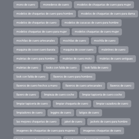
mono de cuero
monederos de cuero
modelos de chaquetas de cuero para mujer
modelos de chaquetas de cuero para hombre
modelos de chaquetas de cuero para dama
modelos de chaquetas de cuero
modelos de casacas de cuero para hombre
modelos chaquetas de cuero para mujer
modelos chaquetas de cuero mujer
mochilas de cuero artesanales
mochilas de cuero
mochila de cuero
maquina de coser cuero barata
maquina de coser cuero
maletines de cuero
maletas de cuero para hombre
maletas de cuero moto
maletas de cuero antiguas
maletas de cuero
looks con falda de cuero
look falda de cuero
look con falda de cuero
llaveros de cuero para hombres
llaveros de cuero hechos a mano
llaveros de cuero artesanales
llaveros de cuero
llavero de cuero
limpieza de cuero coche
limpiar tapiceria de cuero coche
limpiar tapiceria de cuero
limpiar chaqueta de cuero
limpiar cazadora de cuero
limpiadores de cuero
leggins de cuero
latigos de cuero
las mejores chaquetas de cuero
jaket de cuero
jackets de cuero para hombre
imagenes de chaquetas de cuero para mujeres
imagenes chaquetas de cuero