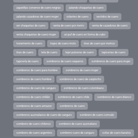
zapatillas converse de cuero negras
zalando chaquetas de cuero
zalando cazadoras de cuero mujer
volantes de cuero
vestidos de cuero
ver chaquetas de cuero
venta de cuero por metro
venta de cazadoras de cuero
venta chaquetas de cuero mujer
un puf de cuero en forma de cubo
tratamiento de cuero
trajes de cuero moto
tiras de cuero por metros
tiras de cuero
tela de cuero
tejer pulseras de cuero
tapicerias de cuero
tapicería de cuero
sombreros de cuero vaqueros
sombreros de cuero para mujer
sombreros de cuero para hombre
sombreros de cuero mujer
sombreros de cuero hombre
sombreros de cuero de carpincho
sombreros de cuero de canguro
sombreros de cuero colombiano
sombreros de cuero chillán
sombreros de cuero chile
sombreros de cuero blanco
sombreros de cuero amazon
sombreros de cuero
sombreros australianos de cuero de canguro
sombrero de cuero comodo
sombrero de cuero chilenos
sombrero de cuero australiano
sombrero de cuero argentino
sombrero cuero de canguro
sofas de cuero baratos