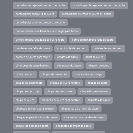
como limpiar tapiceria de cuero del coche
como limpiar la tapiceria de cuero del coche
como limpiar chaqueta de cuero
como limpiar asientos de cuero del coche
como limpiar asientos de cuero de coche
como combinar una falda de cuero negra para fiesta
como combinar una falda de cuero negra
como combinar una falda de cuero
combinar una falda de cuero
combinar falda de cuero
collares largos de cuero
collares de cuero para mujer
collares de cuero
collar de cuero
cinturones de cuero hombre
cinturones de cuero
cinturon de cuero
cintas de cuero
chupas de cuero zara
chupas de cuero mujer
chupas de cuero moto
chupas de cuero hombre
chupas de cuero
chupa de cuero roja
chupa de cuero mujer
chupa de cuero marron
chupa de cuero
chumpas de cuero para hombre
chquetas de cuero
chompas de cuero para hombre
chaquetas para mujer de cuero
chaquetas para hombres de cuero
chaquetas para hombre de cuero
chaquetas negras de cuero
chaquetas de mujer de cuero