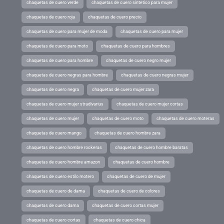
chaquetas de cuero verde
chaquetas de cuero sintetico para mujer
chaquetas de cuero roja
chaquetas de cuero precio
chaquetas de cuero para mujer de moda
chaquetas de cuero para mujer
chaquetas de cuero para moto
chaquetas de cuero para hombres
chaquetas de cuero para hombre
chaquetas de cuero negro mujer
chaquetas de cuero negras para hombre
chaquetas de cuero negras mujer
chaquetas de cuero negra
chaquetas de cuero mujer zara
chaquetas de cuero mujer stradivarius
chaquetas de cuero mujer cortas
chaquetas de cuero mujer
chaquetas de cuero moto
chaquetas de cuero moteras
chaquetas de cuero mango
chaquetas de cuero hombre zara
chaquetas de cuero hombre rockeras
chaquetas de cuero hombre baratas
chaquetas de cuero hombre amazon
chaquetas de cuero hombre
chaquetas de cuero estilo motero
chaquetas de cuero de mujer
chaquetas de cuero de dama
chaquetas de cuero de colores
chaquetas de cuero dama
chaquetas de cuero cortas mujer
chaquetas de cuero cortas
chaquetas de cuero chica