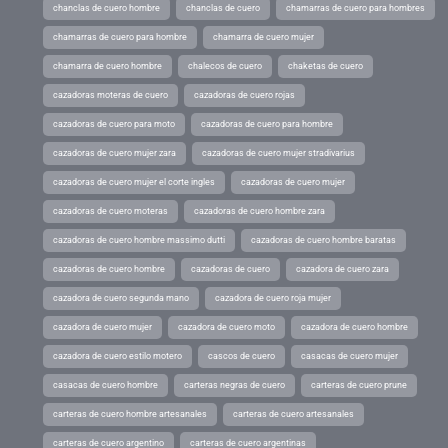
chanclas de cuero hombre
chanclas de cuero
chamarras de cuero para hombres
chamarras de cuero para hombre
chamarra de cuero mujer
chamarra de cuero hombre
chalecos de cuero
chaketas de cuero
cazadoras moteras de cuero
cazadoras de cuero rojas
cazadoras de cuero para moto
cazadoras de cuero para hombre
cazadoras de cuero mujer zara
cazadoras de cuero mujer stradivarius
cazadoras de cuero mujer el corte ingles
cazadoras de cuero mujer
cazadoras de cuero moteras
cazadoras de cuero hombre zara
cazadoras de cuero hombre massimo dutti
cazadoras de cuero hombre baratas
cazadoras de cuero hombre
cazadoras de cuero
cazadora de cuero zara
cazadora de cuero segunda mano
cazadora de cuero roja mujer
cazadora de cuero mujer
cazadora de cuero moto
cazadora de cuero hombre
cazadora de cuero estilo motero
cascos de cuero
casacas de cuero mujer
casacas de cuero hombre
carteras negras de cuero
carteras de cuero prune
carteras de cuero hombre artesanales
carteras de cuero artesanales
carteras de cuero argentino
carteras de cuero argentinas