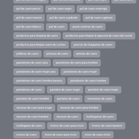
puf de cuero precio
puf de cuero negro
puf de cuero marroqui
puf de cuero marron
puf de cuero cuadrado
puf de cuero capitone
puf de cuero blanco
puf de cuero
prune carteras de cuero
productos para limpieza de cuero
productos para limpiar la tapiceria de cuero del coche
productos para limpiar cuero de coches
precios de chaquetas de cuero
pitilleras de cuero
pinturas de cuero
pelotas de cuero
pantalones de cuero zara
pantalones de cuero para hombre
pantalones de cuero mujer zara
pantalones de cuero mujer
pantalones de cuero hombre baratos
pantalones de cuero hombre
pantalones de cuero
pantalon de cuero negro
pantalon de cuero mujer
pantalon de cuero hombre
pantalon de cuero
neceseres de cuero
neceser de cuero para mujer
neceser de cuero para hombre
neceser de cuero hombre
neceser de cuero
muñequeras de cuero
muñequera de cuero
monos de cuero para moto
monos de cuero baratos
monos de cuero
mono de cuero para moto
mono de cuero moto