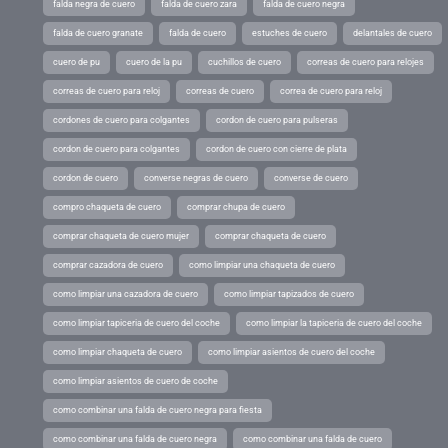
falda negra de cuero
falda de cuero zara
falda de cuero negra
falda de cuero granate
falda de cuero
estuches de cuero
delantales de cuero
cuero de pu
cuero de la pu
cuchillos de cuero
correas de cuero para relojes
correas de cuero para reloj
correas de cuero
correa de cuero para reloj
cordones de cuero para colgantes
cordon de cuero para pulseras
cordon de cuero para colgantes
cordon de cuero con cierre de plata
cordon de cuero
converse negras de cuero
converse de cuero
compro chaqueta de cuero
comprar chupa de cuero
comprar chaqueta de cuero mujer
comprar chaqueta de cuero
comprar cazadora de cuero
como limpiar una chaqueta de cuero
como limpiar una cazadora de cuero
como limpiar tapizados de cuero
como limpiar tapiceria de cuero del coche
como limpiar la tapiceria de cuero del coche
como limpiar chaqueta de cuero
como limpiar asientos de cuero del coche
como limpiar asientos de cuero de coche
como combinar una falda de cuero negra para fiesta
como combinar una falda de cuero negra
como combinar una falda de cuero