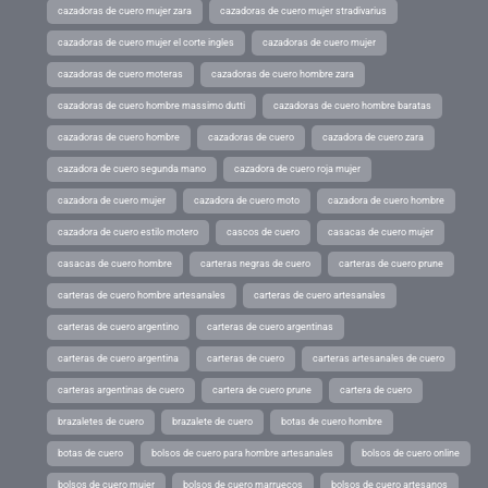
cazadoras de cuero mujer zara
cazadoras de cuero mujer stradivarius
cazadoras de cuero mujer el corte ingles
cazadoras de cuero mujer
cazadoras de cuero moteras
cazadoras de cuero hombre zara
cazadoras de cuero hombre massimo dutti
cazadoras de cuero hombre baratas
cazadoras de cuero hombre
cazadoras de cuero
cazadora de cuero zara
cazadora de cuero segunda mano
cazadora de cuero roja mujer
cazadora de cuero mujer
cazadora de cuero moto
cazadora de cuero hombre
cazadora de cuero estilo motero
cascos de cuero
casacas de cuero mujer
casacas de cuero hombre
carteras negras de cuero
carteras de cuero prune
carteras de cuero hombre artesanales
carteras de cuero artesanales
carteras de cuero argentino
carteras de cuero argentinas
carteras de cuero argentina
carteras de cuero
carteras artesanales de cuero
carteras argentinas de cuero
cartera de cuero prune
cartera de cuero
brazaletes de cuero
brazalete de cuero
botas de cuero hombre
botas de cuero
bolsos de cuero para hombre artesanales
bolsos de cuero online
bolsos de cuero mujer
bolsos de cuero marruecos
bolsos de cuero artesanos