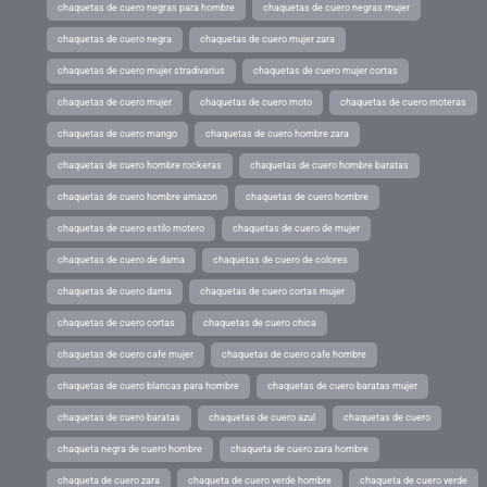
chaquetas de cuero negras para hombre
chaquetas de cuero negras mujer
chaquetas de cuero negra
chaquetas de cuero mujer zara
chaquetas de cuero mujer stradivarius
chaquetas de cuero mujer cortas
chaquetas de cuero mujer
chaquetas de cuero moto
chaquetas de cuero moteras
chaquetas de cuero mango
chaquetas de cuero hombre zara
chaquetas de cuero hombre rockeras
chaquetas de cuero hombre baratas
chaquetas de cuero hombre amazon
chaquetas de cuero hombre
chaquetas de cuero estilo motero
chaquetas de cuero de mujer
chaquetas de cuero de dama
chaquetas de cuero de colores
chaquetas de cuero dama
chaquetas de cuero cortas mujer
chaquetas de cuero cortas
chaquetas de cuero chica
chaquetas de cuero cafe mujer
chaquetas de cuero cafe hombre
chaquetas de cuero blancas para hombre
chaquetas de cuero baratas mujer
chaquetas de cuero baratas
chaquetas de cuero azul
chaquetas de cuero
chaqueta negra de cuero hombre
chaqueta de cuero zara hombre
chaqueta de cuero zara
chaqueta de cuero verde hombre
chaqueta de cuero verde