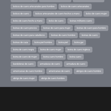
bolsos de cuero artesanales para hombre
bolsos de cuero artesanales
bolsos de cuero
bolsos artesanales de cuero hechos a mano
bolso de cuero mujer
bolso de cuero hecho a mano
bolso de cuero
boinas militares cuero
boinas de cuero precios
boinas de cuero para mujer
boinas de cuero para hombre
boinas de cuero para caballeros
boinas de cuero hombre
boinas de cuero
boinas de caza
boina piel hombre
boina piel
boina gar
boina de cuero negra
boina de cuero mujer
boina de cuero inglesa
boina de cuero de mujer
boina cuero hombre
boina cuero
bandoleras de cuero
armaduras de cuero
armadura de cuero
americanas de cuero hombre
americanas de cuero
abrigos de cuero hombre
abrigo de cuero mujer
abrigo de cuero hombre