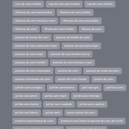
saco de cuero hombre
ropa de cuero para hombre
ropa de cuero hombre
riñoneras de cuero para hombre
riñoneras de cuero hombre
riñoneras de cuero hechas a mano
riñoneras de cuero artesanales
riñoneras de cuero
riñonera de cuero hombre
riñonera de cuero
pulseras de trenzas de cuero
pulseras de hombre de cuero
pulseras de cuero y plata para mujer
pulseras de cuero para mujer
pulseras de cuero mujer
pulseras de cuero hombre viceroy
pulseras de cuero hombre
pulseras de cuero hechas a mano
pulseras de cuero artesanales
pulseras de cuero
pulseras de cordon de cuero
pulseras artesanales de cuero
pulsera de cuero hombre
pulsera de cuero
puff de cuero ecologico
puff de cuero baratos
puff cuero gris
puff baul cuero
puf de cuero precio
puf de cuero negro
puf de cuero marroqui
puf de cuero marron
puf de cuero cuadrado
puf de cuero capitone
puf de cuero blanco
puf de cuero
prune carteras de cuero
productos para limpieza de cuero
productos para limpiar la tapiceria de cuero del coche