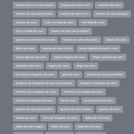
maquina de coser cuero barata
maquina de coser cuero
maletines de cuero
maletas de cuero para hombre
maletas de cuero moto
maletas de cuero antiguas
maletas de cuero
looks con falda de cuero
look falda de cuero
look con falda de cuero
llaveros de cuero para hombres
llaveros de cuero hechos a mano
llaveros de cuero artesanales
llaveros de cuero
llavero de cuero
limpieza de cuero coche
limpiar tapiceria de cuero coche
limpiar tapiceria de cuero
limpiar chaqueta de cuero
limpiar cazadora de cuero
limpiadores de cuero
leggins de cuero
latigos de cuero
las mejores chaquetas de cuero
jaket de cuero
jackets de cuero para hombre
imagenes de chaquetas de cuero para mujeres
imagenes chaquetas de cuero
hombres con chaquetas de cuero
hombres con chaqueta de cuero
hombre con chaqueta de cuero
hilo de cuero
hacer pulseras de cuero
guantes de cuero para hombre
guantes de cuero hombre
guantes de cuero
fundas de cuero
fotos de chaquetas de cuero
faldas de cuero zara
faldas de cuero negras
faldas de cuero
falda tubo de cuero