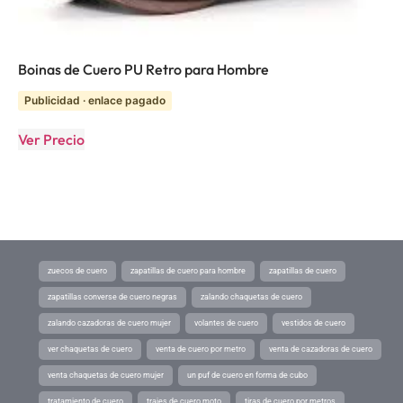
Boinas de Cuero PU Retro para Hombre
Publicidad · enlace pagado
Ver Precio
zuecos de cuero
zapatillas de cuero para hombre
zapatillas de cuero
zapatillas converse de cuero negras
zalando chaquetas de cuero
zalando cazadoras de cuero mujer
volantes de cuero
vestidos de cuero
ver chaquetas de cuero
venta de cuero por metro
venta de cazadoras de cuero
venta chaquetas de cuero mujer
un puf de cuero en forma de cubo
tratamiento de cuero
trajes de cuero moto
tiras de cuero por metros