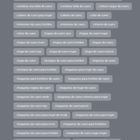
combinar una falda de cuero
combinar falda de cuero
collares largos de cuero
collares de cuero para mujer
collares de cuero
collar de cuero
cinturones de cuero hombre
cinturones de cuero
cinturon de cuero
cintas de cuero
chupas de cuero zara
chupas de cuero mujer
chupas de cuero moto
chupas de cuero hombre
chupas de cuero
chupa de cuero roja
chupa de cuero mujer
chupa de cuero marron
chupa de cuero
chumpas de cuero para hombre
chquetas de cuero
chompas de cuero para hombre
chaquetas para mujer de cuero
chaquetas para hombres de cuero
chaquetas para hombre de cuero
chaquetas negras de cuero
chaquetas de mujer de cuero
chaquetas de cuero verde
chaquetas de cuero sintetico para mujer
chaquetas de cuero roja
chaquetas de cuero precio
chaquetas de cuero para mujer de moda
chaquetas de cuero para mujer
chaquetas de cuero para moto
chaquetas de cuero para hombres
chaquetas de cuero para hombre
chaquetas de cuero negro mujer