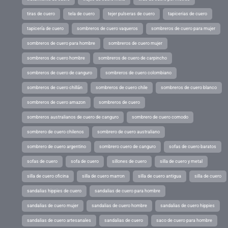
tiras de cuero
tela de cuero
tejer pulseras de cuero
tapicerias de cuero
tapicería de cuero
sombreros de cuero vaqueros
sombreros de cuero para mujer
sombreros de cuero para hombre
sombreros de cuero mujer
sombreros de cuero hombre
sombreros de cuero de carpincho
sombreros de cuero de canguro
sombreros de cuero colombiano
sombreros de cuero chillán
sombreros de cuero chile
sombreros de cuero blanco
sombreros de cuero amazon
sombreros de cuero
sombreros australianos de cuero de canguro
sombrero de cuero comodo
sombrero de cuero chilenos
sombrero de cuero australiano
sombrero de cuero argentino
sombrero cuero de canguro
sofas de cuero baratos
sofas de cuero
sofa de cuero
sillones de cuero
silla de cuero y metal
silla de cuero oficina
silla de cuero marron
silla de cuero antigua
silla de cuero
sandalias hippies de cuero
sandalias de cuero para hombre
sandalias de cuero mujer
sandalias de cuero hombre
sandalias de cuero hippies
sandalias de cuero artesanales
sandalias de cuero
saco de cuero para hombre