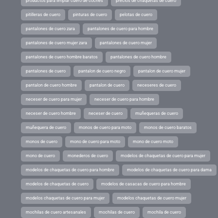
productos para limpiar cuero de coches
precios de chaquetas de cuero
pitilleras de cuero
pinturas de cuero
pelotas de cuero
pantalones de cuero zara
pantalones de cuero para hombre
pantalones de cuero mujer zara
pantalones de cuero mujer
pantalones de cuero hombre baratos
pantalones de cuero hombre
pantalones de cuero
pantalon de cuero negro
pantalon de cuero mujer
pantalon de cuero hombre
pantalon de cuero
neceseres de cuero
neceser de cuero para mujer
neceser de cuero para hombre
neceser de cuero hombre
neceser de cuero
muñequeras de cuero
muñequera de cuero
monos de cuero para moto
monos de cuero baratos
monos de cuero
mono de cuero para moto
mono de cuero moto
mono de cuero
monederos de cuero
modelos de chaquetas de cuero para mujer
modelos de chaquetas de cuero para hombre
modelos de chaquetas de cuero para dama
modelos de chaquetas de cuero
modelos de casacas de cuero para hombre
modelos chaquetas de cuero para mujer
modelos chaquetas de cuero mujer
mochilas de cuero artesanales
mochilas de cuero
mochila de cuero