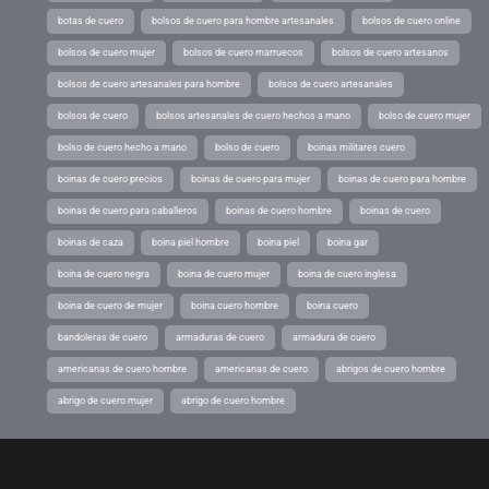
botas de cuero
bolsos de cuero para hombre artesanales
bolsos de cuero online
bolsos de cuero mujer
bolsos de cuero marruecos
bolsos de cuero artesanos
bolsos de cuero artesanales para hombre
bolsos de cuero artesanales
bolsos de cuero
bolsos artesanales de cuero hechos a mano
bolso de cuero mujer
bolso de cuero hecho a mano
bolso de cuero
boinas militares cuero
boinas de cuero precios
boinas de cuero para mujer
boinas de cuero para hombre
boinas de cuero para caballeros
boinas de cuero hombre
boinas de cuero
boinas de caza
boina piel hombre
boina piel
boina gar
boina de cuero negra
boina de cuero mujer
boina de cuero inglesa
boina de cuero de mujer
boina cuero hombre
boina cuero
bandoleras de cuero
armaduras de cuero
armadura de cuero
americanas de cuero hombre
americanas de cuero
abrigos de cuero hombre
abrigo de cuero mujer
abrigo de cuero hombre