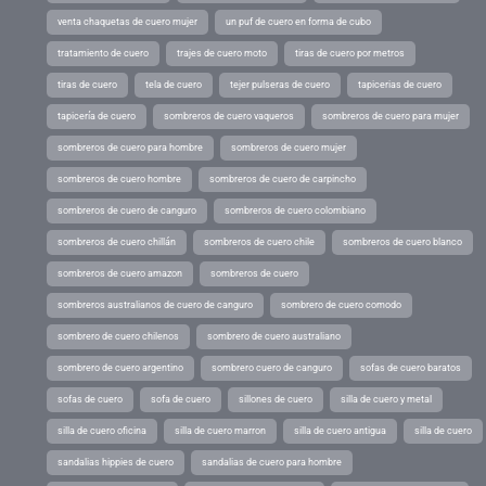
venta chaquetas de cuero mujer
un puf de cuero en forma de cubo
tratamiento de cuero
trajes de cuero moto
tiras de cuero por metros
tiras de cuero
tela de cuero
tejer pulseras de cuero
tapicerias de cuero
tapicería de cuero
sombreros de cuero vaqueros
sombreros de cuero para mujer
sombreros de cuero para hombre
sombreros de cuero mujer
sombreros de cuero hombre
sombreros de cuero de carpincho
sombreros de cuero de canguro
sombreros de cuero colombiano
sombreros de cuero chillán
sombreros de cuero chile
sombreros de cuero blanco
sombreros de cuero amazon
sombreros de cuero
sombreros australianos de cuero de canguro
sombrero de cuero comodo
sombrero de cuero chilenos
sombrero de cuero australiano
sombrero de cuero argentino
sombrero cuero de canguro
sofas de cuero baratos
sofas de cuero
sofa de cuero
sillones de cuero
silla de cuero y metal
silla de cuero oficina
silla de cuero marron
silla de cuero antigua
silla de cuero
sandalias hippies de cuero
sandalias de cuero para hombre