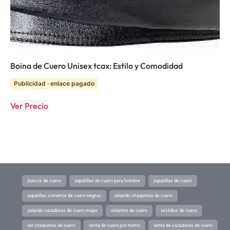
Boina de Cuero Unisex tcax: Estilo y Comodidad
Publicidad · enlace pagado
Ver Precio
zuecos de cuero
zapatillas de cuero para hombre
zapatillas de cuero
zapatillas converse de cuero negras
zalando chaquetas de cuero
zalando cazadoras de cuero mujer
volantes de cuero
vestidos de cuero
ver chaquetas de cuero
venta de cuero por metro
venta de cazadoras de cuero