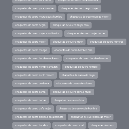
chaquetas de cuero para moto
chaquetas de cuero para hombres
chaquetas de cuero para hombre
chaquetas de cuero negro mujer
chaquetas de cuero negras para hombre
chaquetas de cuero negras mujer
chaquetas de cuero negra
chaquetas de cuero mujer zara
chaquetas de cuero mujer stradivarius
chaquetas de cuero mujer cortas
chaquetas de cuero mujer
chaquetas de cuero moto
chaquetas de cuero moteras
chaquetas de cuero mango
chaquetas de cuero hombre zara
chaquetas de cuero hombre rockeras
chaquetas de cuero hombre baratas
chaquetas de cuero hombre amazon
chaquetas de cuero hombre
chaquetas de cuero estilo motero
chaquetas de cuero de mujer
chaquetas de cuero de dama
chaquetas de cuero de colores
chaquetas de cuero dama
chaquetas de cuero cortas mujer
chaquetas de cuero cortas
chaquetas de cuero chica
chaquetas de cuero cafe mujer
chaquetas de cuero cafe hombre
chaquetas de cuero blancas para hombre
chaquetas de cuero baratas mujer
chaquetas de cuero baratas
chaquetas de cuero azul
chaquetas de cuero