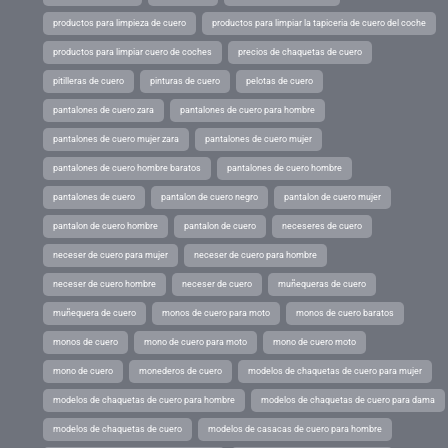
productos para limpieza de cuero
productos para limpiar la tapiceria de cuero del coche
productos para limpiar cuero de coches
precios de chaquetas de cuero
pitilleras de cuero
pinturas de cuero
pelotas de cuero
pantalones de cuero zara
pantalones de cuero para hombre
pantalones de cuero mujer zara
pantalones de cuero mujer
pantalones de cuero hombre baratos
pantalones de cuero hombre
pantalones de cuero
pantalon de cuero negro
pantalon de cuero mujer
pantalon de cuero hombre
pantalon de cuero
neceseres de cuero
neceser de cuero para mujer
neceser de cuero para hombre
neceser de cuero hombre
neceser de cuero
muñequeras de cuero
muñequera de cuero
monos de cuero para moto
monos de cuero baratos
monos de cuero
mono de cuero para moto
mono de cuero moto
mono de cuero
monederos de cuero
modelos de chaquetas de cuero para mujer
modelos de chaquetas de cuero para hombre
modelos de chaquetas de cuero para dama
modelos de chaquetas de cuero
modelos de casacas de cuero para hombre