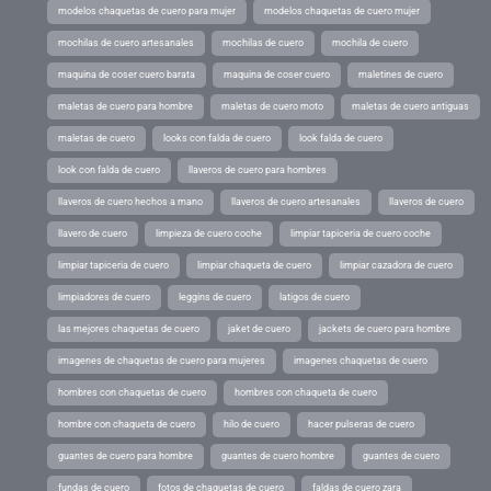
modelos chaquetas de cuero para mujer
modelos chaquetas de cuero mujer
mochilas de cuero artesanales
mochilas de cuero
mochila de cuero
maquina de coser cuero barata
maquina de coser cuero
maletines de cuero
maletas de cuero para hombre
maletas de cuero moto
maletas de cuero antiguas
maletas de cuero
looks con falda de cuero
look falda de cuero
look con falda de cuero
llaveros de cuero para hombres
llaveros de cuero hechos a mano
llaveros de cuero artesanales
llaveros de cuero
llavero de cuero
limpieza de cuero coche
limpiar tapiceria de cuero coche
limpiar tapiceria de cuero
limpiar chaqueta de cuero
limpiar cazadora de cuero
limpiadores de cuero
leggins de cuero
latigos de cuero
las mejores chaquetas de cuero
jaket de cuero
jackets de cuero para hombre
imagenes de chaquetas de cuero para mujeres
imagenes chaquetas de cuero
hombres con chaquetas de cuero
hombres con chaqueta de cuero
hombre con chaqueta de cuero
hilo de cuero
hacer pulseras de cuero
guantes de cuero para hombre
guantes de cuero hombre
guantes de cuero
fundas de cuero
fotos de chaquetas de cuero
faldas de cuero zara