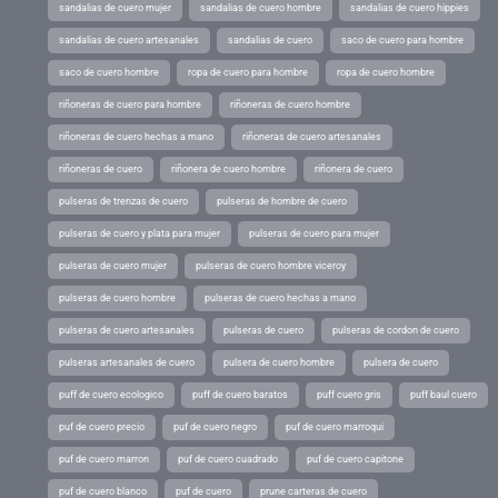
sandalias de cuero mujer
sandalias de cuero hombre
sandalias de cuero hippies
sandalias de cuero artesanales
sandalias de cuero
saco de cuero para hombre
saco de cuero hombre
ropa de cuero para hombre
ropa de cuero hombre
riñoneras de cuero para hombre
riñoneras de cuero hombre
riñoneras de cuero hechas a mano
riñoneras de cuero artesanales
riñoneras de cuero
riñonera de cuero hombre
riñonera de cuero
pulseras de trenzas de cuero
pulseras de hombre de cuero
pulseras de cuero y plata para mujer
pulseras de cuero para mujer
pulseras de cuero mujer
pulseras de cuero hombre viceroy
pulseras de cuero hombre
pulseras de cuero hechas a mano
pulseras de cuero artesanales
pulseras de cuero
pulseras de cordon de cuero
pulseras artesanales de cuero
pulsera de cuero hombre
pulsera de cuero
puff de cuero ecologico
puff de cuero baratos
puff cuero gris
puff baul cuero
puf de cuero precio
puf de cuero negro
puf de cuero marroqui
puf de cuero marron
puf de cuero cuadrado
puf de cuero capitone
puf de cuero blanco
puf de cuero
prune carteras de cuero