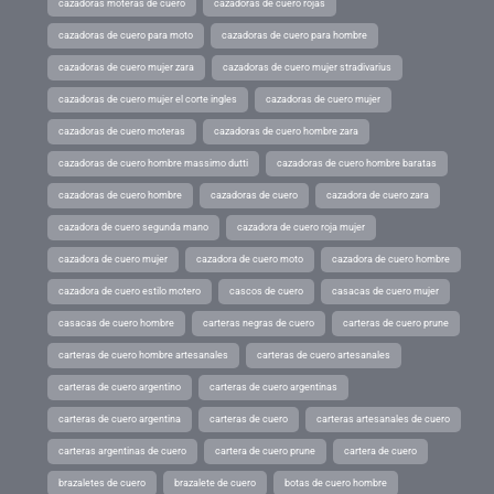
cazadoras moteras de cuero
cazadoras de cuero rojas
cazadoras de cuero para moto
cazadoras de cuero para hombre
cazadoras de cuero mujer zara
cazadoras de cuero mujer stradivarius
cazadoras de cuero mujer el corte ingles
cazadoras de cuero mujer
cazadoras de cuero moteras
cazadoras de cuero hombre zara
cazadoras de cuero hombre massimo dutti
cazadoras de cuero hombre baratas
cazadoras de cuero hombre
cazadoras de cuero
cazadora de cuero zara
cazadora de cuero segunda mano
cazadora de cuero roja mujer
cazadora de cuero mujer
cazadora de cuero moto
cazadora de cuero hombre
cazadora de cuero estilo motero
cascos de cuero
casacas de cuero mujer
casacas de cuero hombre
carteras negras de cuero
carteras de cuero prune
carteras de cuero hombre artesanales
carteras de cuero artesanales
carteras de cuero argentino
carteras de cuero argentinas
carteras de cuero argentina
carteras de cuero
carteras artesanales de cuero
carteras argentinas de cuero
cartera de cuero prune
cartera de cuero
brazaletes de cuero
brazalete de cuero
botas de cuero hombre