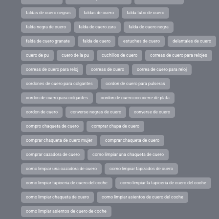
faldas de cuero negras
faldas de cuero
falda tubo de cuero
falda negra de cuero
falda de cuero zara
falda de cuero negra
falda de cuero granate
falda de cuero
estuches de cuero
delantales de cuero
cuero de pu
cuero de la pu
cuchillos de cuero
correas de cuero para relojes
correas de cuero para reloj
correas de cuero
correa de cuero para reloj
cordones de cuero para colgantes
cordon de cuero para pulseras
cordon de cuero para colgantes
cordon de cuero con cierre de plata
cordon de cuero
converse negras de cuero
converse de cuero
compro chaqueta de cuero
comprar chupa de cuero
comprar chaqueta de cuero mujer
comprar chaqueta de cuero
comprar cazadora de cuero
como limpiar una chaqueta de cuero
como limpiar una cazadora de cuero
como limpiar tapizados de cuero
como limpiar tapiceria de cuero del coche
como limpiar la tapiceria de cuero del coche
como limpiar chaqueta de cuero
como limpiar asientos de cuero del coche
como limpiar asientos de cuero de coche