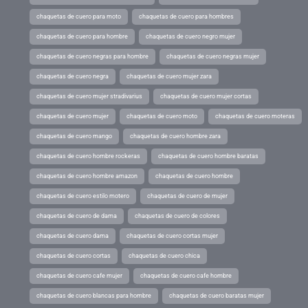
chaquetas de cuero para moto
chaquetas de cuero para hombres
chaquetas de cuero para hombre
chaquetas de cuero negro mujer
chaquetas de cuero negras para hombre
chaquetas de cuero negras mujer
chaquetas de cuero negra
chaquetas de cuero mujer zara
chaquetas de cuero mujer stradivarius
chaquetas de cuero mujer cortas
chaquetas de cuero mujer
chaquetas de cuero moto
chaquetas de cuero moteras
chaquetas de cuero mango
chaquetas de cuero hombre zara
chaquetas de cuero hombre rockeras
chaquetas de cuero hombre baratas
chaquetas de cuero hombre amazon
chaquetas de cuero hombre
chaquetas de cuero estilo motero
chaquetas de cuero de mujer
chaquetas de cuero de dama
chaquetas de cuero de colores
chaquetas de cuero dama
chaquetas de cuero cortas mujer
chaquetas de cuero cortas
chaquetas de cuero chica
chaquetas de cuero cafe mujer
chaquetas de cuero cafe hombre
chaquetas de cuero blancas para hombre
chaquetas de cuero baratas mujer