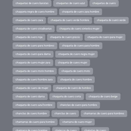
chaquetas de cuero baratas
chaquetas de cuero azul
chaquetas de cuero
chaqueta negra de cuero hombre
chaqueta de cuero zara hombre
chaqueta de cuero zara
chaqueta de cuero verde hombre
chaqueta de cuero verde
chaqueta de cuero stradivarius
chaqueta de cuero sintetico mujer
chaqueta de cuero roja
chaqueta de cuero precio
chaqueta de cuero para mujer
chaqueta de cuero para hombres
chaqueta de cuero para hombre
chaqueta de cuero para dama
chaqueta de cuero negra mujer
chaqueta de cuero mujer zara
chaqueta de cuero mujer
chaqueta de cuero moto hombre
chaqueta de cuero moto
chaqueta de cuero hombre zara
chaqueta de cuero hombre
chaqueta de cuero de mujer
chaqueta de cuero de hombre
chaqueta de cuero dama
chaqueta de cuero corta
chaqueta de cuero beige
chaqueta de cuero azul hombre
chanclas de cuero para hombre
chanclas de cuero hombre
chanclas de cuero
chamarras de cuero para hombres
chamarras de cuero para hombre
chamarra de cuero mujer
chamarra de cuero hombre
chalecos de cuero
chaketas de cuero