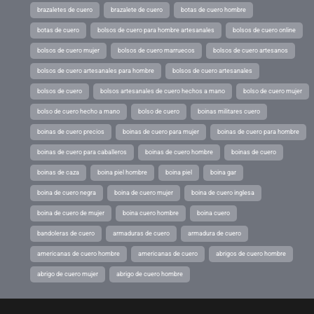
brazaletes de cuero
brazalete de cuero
botas de cuero hombre
botas de cuero
bolsos de cuero para hombre artesanales
bolsos de cuero online
bolsos de cuero mujer
bolsos de cuero marruecos
bolsos de cuero artesanos
bolsos de cuero artesanales para hombre
bolsos de cuero artesanales
bolsos de cuero
bolsos artesanales de cuero hechos a mano
bolso de cuero mujer
bolso de cuero hecho a mano
bolso de cuero
boinas militares cuero
boinas de cuero precios
boinas de cuero para mujer
boinas de cuero para hombre
boinas de cuero para caballeros
boinas de cuero hombre
boinas de cuero
boinas de caza
boina piel hombre
boina piel
boina gar
boina de cuero negra
boina de cuero mujer
boina de cuero inglesa
boina de cuero de mujer
boina cuero hombre
boina cuero
bandoleras de cuero
armaduras de cuero
armadura de cuero
americanas de cuero hombre
americanas de cuero
abrigos de cuero hombre
abrigo de cuero mujer
abrigo de cuero hombre