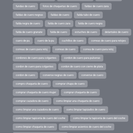
fundas de cuero
fotos de chaquetas de cuero
faldas de cuero zara
faldas de cuero negras
faldas de cuero
falda tubo de cuero
falda negra de cuero
falda de cuero zara
falda de cuero negra
falda de cuero granate
falda de cuero
estuches de cuero
delantales de cuero
cuero de pu
cuero de la pu
cuchillos de cuero
correas de cuero para relojes
correas de cuero para reloj
correas de cuero
correa de cuero para reloj
cordones de cuero para colgantes
cordon de cuero para pulseras
cordon de cuero para colgantes
cordon de cuero con cierre de plata
cordon de cuero
converse negras de cuero
converse de cuero
compro chaqueta de cuero
comprar chupa de cuero
comprar chaqueta de cuero mujer
comprar chaqueta de cuero
comprar cazadora de cuero
como limpiar una chaqueta de cuero
como limpiar una cazadora de cuero
como limpiar tapizados de cuero
como limpiar tapiceria de cuero del coche
como limpiar la tapiceria de cuero del coche
como limpiar chaqueta de cuero
como limpiar asientos de cuero del coche