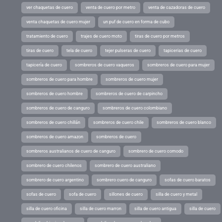
ver chaquetas de cuero
venta de cuero por metro
venta de cazadoras de cuero
venta chaquetas de cuero mujer
un puf de cuero en forma de cubo
tratamiento de cuero
trajes de cuero moto
tiras de cuero por metros
tiras de cuero
tela de cuero
tejer pulseras de cuero
tapicerias de cuero
tapicería de cuero
sombreros de cuero vaqueros
sombreros de cuero para mujer
sombreros de cuero para hombre
sombreros de cuero mujer
sombreros de cuero hombre
sombreros de cuero de carpincho
sombreros de cuero de canguro
sombreros de cuero colombiano
sombreros de cuero chillán
sombreros de cuero chile
sombreros de cuero blanco
sombreros de cuero amazon
sombreros de cuero
sombreros australianos de cuero de canguro
sombrero de cuero comodo
sombrero de cuero chilenos
sombrero de cuero australiano
sombrero de cuero argentino
sombrero cuero de canguro
sofas de cuero baratos
sofas de cuero
sofa de cuero
sillones de cuero
silla de cuero y metal
silla de cuero oficina
silla de cuero marron
silla de cuero antigua
silla de cuero