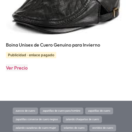
Boina Unisex de Cuero Genuino para Invierno
Publicidad · enlace pagado
Ver Precio
zuecos de cuero
zapatillas de cuero para hombre
zapatillas de cuero
zapatillas converse de cuero negras
zalando chaquetas de cuero
zalando cazadoras de cuero mujer
volantes de cuero
vestidos de cuero