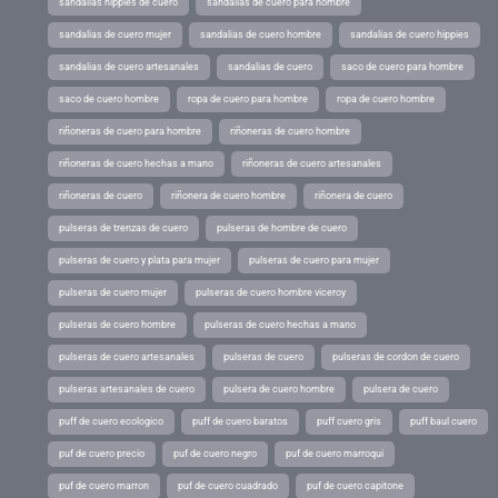
sandalias hippies de cuero
sandalias de cuero para hombre
sandalias de cuero mujer
sandalias de cuero hombre
sandalias de cuero hippies
sandalias de cuero artesanales
sandalias de cuero
saco de cuero para hombre
saco de cuero hombre
ropa de cuero para hombre
ropa de cuero hombre
riñoneras de cuero para hombre
riñoneras de cuero hombre
riñoneras de cuero hechas a mano
riñoneras de cuero artesanales
riñoneras de cuero
riñonera de cuero hombre
riñonera de cuero
pulseras de trenzas de cuero
pulseras de hombre de cuero
pulseras de cuero y plata para mujer
pulseras de cuero para mujer
pulseras de cuero mujer
pulseras de cuero hombre viceroy
pulseras de cuero hombre
pulseras de cuero hechas a mano
pulseras de cuero artesanales
pulseras de cuero
pulseras de cordon de cuero
pulseras artesanales de cuero
pulsera de cuero hombre
pulsera de cuero
puff de cuero ecologico
puff de cuero baratos
puff cuero gris
puff baul cuero
puf de cuero precio
puf de cuero negro
puf de cuero marroqui
puf de cuero marron
puf de cuero cuadrado
puf de cuero capitone