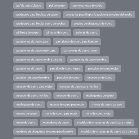
puf de cuero blanco
puf de cuero
prune carteras de cuero
productos para limpieza de cuero
productos para limpiar la tapiceria de cuero del coche
productos para limpiar cuero de coches
precios de chaquetas de cuero
pitilleras de cuero
pinturas de cuero
pelotas de cuero
pantalones de cuero zara
pantalones de cuero para hombre
pantalones de cuero mujer zara
pantalones de cuero mujer
pantalones de cuero hombre baratos
pantalones de cuero hombre
pantalones de cuero
pantalon de cuero negro
pantalon de cuero mujer
pantalon de cuero hombre
pantalon de cuero
neceseres de cuero
neceser de cuero para mujer
neceser de cuero para hombre
neceser de cuero hombre
neceser de cuero
muñequeras de cuero
muñequera de cuero
monos de cuero para moto
monos de cuero baratos
monos de cuero
mono de cuero para moto
mono de cuero moto
mono de cuero
monederos de cuero
modelos de chaquetas de cuero para mujer
modelos de chaquetas de cuero para hombre
modelos de chaquetas de cuero para dama