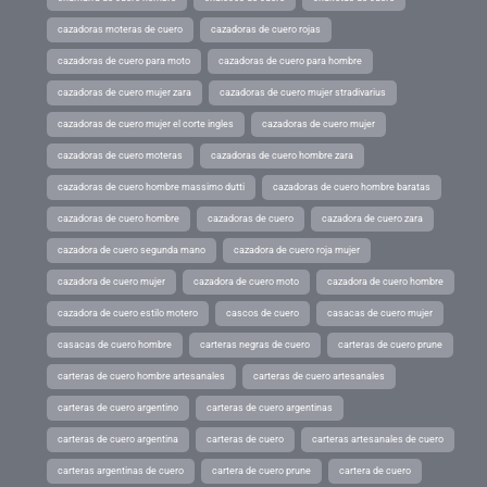
cazadoras moteras de cuero
cazadoras de cuero rojas
cazadoras de cuero para moto
cazadoras de cuero para hombre
cazadoras de cuero mujer zara
cazadoras de cuero mujer stradivarius
cazadoras de cuero mujer el corte ingles
cazadoras de cuero mujer
cazadoras de cuero moteras
cazadoras de cuero hombre zara
cazadoras de cuero hombre massimo dutti
cazadoras de cuero hombre baratas
cazadoras de cuero hombre
cazadoras de cuero
cazadora de cuero zara
cazadora de cuero segunda mano
cazadora de cuero roja mujer
cazadora de cuero mujer
cazadora de cuero moto
cazadora de cuero hombre
cazadora de cuero estilo motero
cascos de cuero
casacas de cuero mujer
casacas de cuero hombre
carteras negras de cuero
carteras de cuero prune
carteras de cuero hombre artesanales
carteras de cuero artesanales
carteras de cuero argentino
carteras de cuero argentinas
carteras de cuero argentina
carteras de cuero
carteras artesanales de cuero
carteras argentinas de cuero
cartera de cuero prune
cartera de cuero