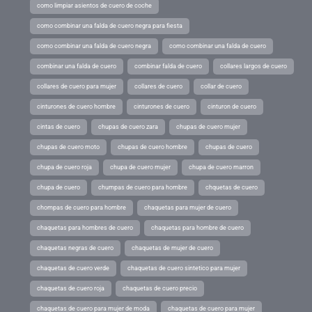
como limpiar asientos de cuero de coche
como combinar una falda de cuero negra para fiesta
como combinar una falda de cuero negra
como combinar una falda de cuero
combinar una falda de cuero
combinar falda de cuero
collares largos de cuero
collares de cuero para mujer
collares de cuero
collar de cuero
cinturones de cuero hombre
cinturones de cuero
cinturon de cuero
cintas de cuero
chupas de cuero zara
chupas de cuero mujer
chupas de cuero moto
chupas de cuero hombre
chupas de cuero
chupa de cuero roja
chupa de cuero mujer
chupa de cuero marron
chupa de cuero
chumpas de cuero para hombre
chquetas de cuero
chompas de cuero para hombre
chaquetas para mujer de cuero
chaquetas para hombres de cuero
chaquetas para hombre de cuero
chaquetas negras de cuero
chaquetas de mujer de cuero
chaquetas de cuero verde
chaquetas de cuero sintetico para mujer
chaquetas de cuero roja
chaquetas de cuero precio
chaquetas de cuero para mujer de moda
chaquetas de cuero para mujer