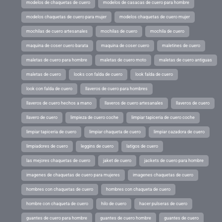
modelos de chaquetas de cuero
modelos de casacas de cuero para hombre
modelos chaquetas de cuero para mujer
modelos chaquetas de cuero mujer
mochilas de cuero artesanales
mochilas de cuero
mochila de cuero
maquina de coser cuero barata
maquina de coser cuero
maletines de cuero
maletas de cuero para hombre
maletas de cuero moto
maletas de cuero antiguas
maletas de cuero
looks con falda de cuero
look falda de cuero
look con falda de cuero
llaveros de cuero para hombres
llaveros de cuero hechos a mano
llaveros de cuero artesanales
llaveros de cuero
llavero de cuero
limpieza de cuero coche
limpiar tapiceria de cuero coche
limpiar tapiceria de cuero
limpiar chaqueta de cuero
limpiar cazadora de cuero
limpiadores de cuero
leggins de cuero
latigos de cuero
las mejores chaquetas de cuero
jaket de cuero
jackets de cuero para hombre
imagenes de chaquetas de cuero para mujeres
imagenes chaquetas de cuero
hombres con chaquetas de cuero
hombres con chaqueta de cuero
hombre con chaqueta de cuero
hilo de cuero
hacer pulseras de cuero
guantes de cuero para hombre
guantes de cuero hombre
guantes de cuero