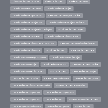
chamarra de cuero hombre
chalecos de cuero
chaketas de cuero
cazadoras moteras de cuero
cazadoras de cuero rojas
cazadoras de cuero para moto
cazadoras de cuero para hombre
cazadoras de cuero mujer zara
cazadoras de cuero mujer stradivarius
cazadoras de cuero mujer el corte ingles
cazadoras de cuero mujer
cazadoras de cuero moteras
cazadoras de cuero hombre zara
cazadoras de cuero hombre massimo dutti
cazadoras de cuero hombre baratas
cazadoras de cuero hombre
cazadoras de cuero
cazadora de cuero zara
cazadora de cuero segunda mano
cazadora de cuero roja mujer
cazadora de cuero mujer
cazadora de cuero moto
cazadora de cuero hombre
cazadora de cuero estilo motero
cascos de cuero
casacas de cuero mujer
casacas de cuero hombre
carteras negras de cuero
carteras de cuero prune
carteras de cuero hombre artesanales
carteras de cuero artesanales
carteras de cuero argentino
carteras de cuero argentinas
carteras de cuero argentina
carteras de cuero
carteras artesanales de cuero
carteras argentinas de cuero
cartera de cuero prune
cartera de cuero