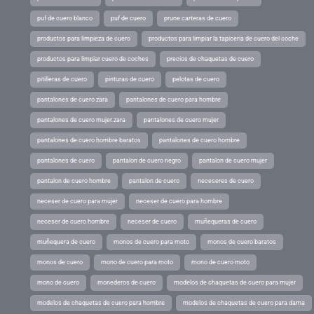
puf de cuero blanco
puf de cuero
prune carteras de cuero
productos para limpieza de cuero
productos para limpiar la tapiceria de cuero del coche
productos para limpiar cuero de coches
precios de chaquetas de cuero
pitilleras de cuero
pinturas de cuero
pelotas de cuero
pantalones de cuero zara
pantalones de cuero para hombre
pantalones de cuero mujer zara
pantalones de cuero mujer
pantalones de cuero hombre baratos
pantalones de cuero hombre
pantalones de cuero
pantalon de cuero negro
pantalon de cuero mujer
pantalon de cuero hombre
pantalon de cuero
neceseres de cuero
neceser de cuero para mujer
neceser de cuero para hombre
neceser de cuero hombre
neceser de cuero
muñequeras de cuero
muñequera de cuero
monos de cuero para moto
monos de cuero baratos
monos de cuero
mono de cuero para moto
mono de cuero moto
mono de cuero
monederos de cuero
modelos de chaquetas de cuero para mujer
modelos de chaquetas de cuero para hombre
modelos de chaquetas de cuero para dama