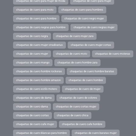
chaquetas de cuero para mujer de moda
chaquetas de cuero para mujer
chaquetas de cuero para moto
chaquetas de cuero para hombres
chaquetas de cuero para hombre
chaquetas de cuero negro mujer
chaquetas de cuero negras para hombre
chaquetas de cuero negras mujer
chaquetas de cuero negra
chaquetas de cuero mujer zara
chaquetas de cuero mujer stradivarius
chaquetas de cuero mujer cortas
chaquetas de cuero mujer
chaquetas de cuero moto
chaquetas de cuero moteras
chaquetas de cuero mango
chaquetas de cuero hombre zara
chaquetas de cuero hombre rockeras
chaquetas de cuero hombre baratas
chaquetas de cuero hombre amazon
chaquetas de cuero hombre
chaquetas de cuero estilo motero
chaquetas de cuero de mujer
chaquetas de cuero de dama
chaquetas de cuero de colores
chaquetas de cuero dama
chaquetas de cuero cortas mujer
chaquetas de cuero cortas
chaquetas de cuero chica
chaquetas de cuero cafe mujer
chaquetas de cuero cafe hombre
chaquetas de cuero blancas para hombre
chaquetas de cuero baratas mujer