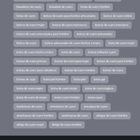
brazaletes de cuero
brazalete de cuero
botas de cuero hombre
botas de cuero
bolsos de cuero para hombre artesanales
bolsos de cuero online
bolsos de cuero mujer
bolsos de cuero marruecos
bolsos de cuero artesanos
bolsos de cuero artesanales para hombre
bolsos de cuero artesanales
bolsos de cuero
bolsos artesanales de cuero hechos a mano
bolso de cuero mujer
bolso de cuero hecho a mano
bolso de cuero
boinas militares cuero
boinas de cuero precios
boinas de cuero para mujer
boinas de cuero para hombre
boinas de cuero para caballeros
boinas de cuero hombre
boinas de cuero
boinas de caza
boina piel hombre
boina piel
boina gar
boina de cuero negra
boina de cuero mujer
boina de cuero inglesa
boina de cuero de mujer
boina cuero hombre
boina cuero
bandoleras de cuero
armaduras de cuero
armadura de cuero
americanas de cuero hombre
americanas de cuero
abrigos de cuero hombre
abrigo de cuero mujer
abrigo de cuero hombre