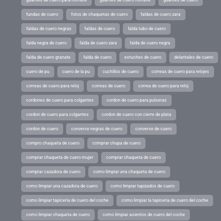
fundas de cuero
fotos de chaquetas de cuero
faldas de cuero zara
faldas de cuero negras
faldas de cuero
falda tubo de cuero
falda negra de cuero
falda de cuero zara
falda de cuero negra
falda de cuero granate
falda de cuero
estuches de cuero
delantales de cuero
cuero de pu
cuero de la pu
cuchillos de cuero
correas de cuero para relojes
correas de cuero para reloj
correas de cuero
correa de cuero para reloj
cordones de cuero para colgantes
cordon de cuero para pulseras
cordon de cuero para colgantes
cordon de cuero con cierre de plata
cordon de cuero
converse negras de cuero
converse de cuero
compro chaqueta de cuero
comprar chupa de cuero
comprar chaqueta de cuero mujer
comprar chaqueta de cuero
comprar cazadora de cuero
como limpiar una chaqueta de cuero
como limpiar una cazadora de cuero
como limpiar tapizados de cuero
como limpiar tapiceria de cuero del coche
como limpiar la tapiceria de cuero del coche
como limpiar chaqueta de cuero
como limpiar asientos de cuero del coche