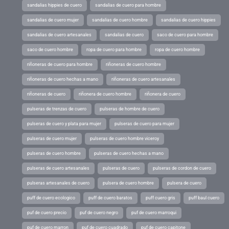
sandalias hippies de cuero
sandalias de cuero para hombre
sandalias de cuero mujer
sandalias de cuero hombre
sandalias de cuero hippies
sandalias de cuero artesanales
sandalias de cuero
saco de cuero para hombre
saco de cuero hombre
ropa de cuero para hombre
ropa de cuero hombre
riñoneras de cuero para hombre
riñoneras de cuero hombre
riñoneras de cuero hechas a mano
riñoneras de cuero artesanales
riñoneras de cuero
riñonera de cuero hombre
riñonera de cuero
pulseras de trenzas de cuero
pulseras de hombre de cuero
pulseras de cuero y plata para mujer
pulseras de cuero para mujer
pulseras de cuero mujer
pulseras de cuero hombre viceroy
pulseras de cuero hombre
pulseras de cuero hechas a mano
pulseras de cuero artesanales
pulseras de cuero
pulseras de cordon de cuero
pulseras artesanales de cuero
pulsera de cuero hombre
pulsera de cuero
puff de cuero ecologico
puff de cuero baratos
puff cuero gris
puff baul cuero
puf de cuero precio
puf de cuero negro
puf de cuero marroqui
puf de cuero marron
puf de cuero cuadrado
puf de cuero capitone