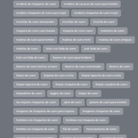
modelos de chaquetas de cuero
modelos de casacas de cuero para hombre
modelos chaquetas de cuero para mujer
modelos chaquetas de cuero mujer
mochilas de cuero artesanales
mochilas de cuero
mochila de cuero
maquina de coser cuero barata
maquina de coser cuero
maletines de cuero
maletas de cuero para hombre
maletas de cuero moto
maletas de cuero antiguas
maletas de cuero
looks con falda de cuero
look falda de cuero
look con falda de cuero
llaveros de cuero para hombres
llaveros de cuero hechos a mano
llaveros de cuero artesanales
llaveros de cuero
llavero de cuero
limpieza de cuero coche
limpiar tapiceria de cuero coche
limpiar tapiceria de cuero
limpiar chaqueta de cuero
limpiar cazadora de cuero
limpiadores de cuero
leggins de cuero
latigos de cuero
las mejores chaquetas de cuero
jaket de cuero
jackets de cuero para hombre
imagenes de chaquetas de cuero para mujeres
imagenes chaquetas de cuero
hombres con chaquetas de cuero
hombres con chaqueta de cuero
hombre con chaqueta de cuero
hilo de cuero
hacer pulseras de cuero
guantes de cuero para hombre
guantes de cuero hombre
guantes de cuero