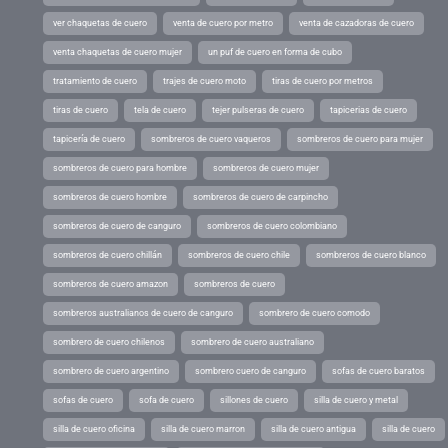
ver chaquetas de cuero
venta de cuero por metro
venta de cazadoras de cuero
venta chaquetas de cuero mujer
un puf de cuero en forma de cubo
tratamiento de cuero
trajes de cuero moto
tiras de cuero por metros
tiras de cuero
tela de cuero
tejer pulseras de cuero
tapicerias de cuero
tapicería de cuero
sombreros de cuero vaqueros
sombreros de cuero para mujer
sombreros de cuero para hombre
sombreros de cuero mujer
sombreros de cuero hombre
sombreros de cuero de carpincho
sombreros de cuero de canguro
sombreros de cuero colombiano
sombreros de cuero chillán
sombreros de cuero chile
sombreros de cuero blanco
sombreros de cuero amazon
sombreros de cuero
sombreros australianos de cuero de canguro
sombrero de cuero comodo
sombrero de cuero chilenos
sombrero de cuero australiano
sombrero de cuero argentino
sombrero cuero de canguro
sofas de cuero baratos
sofas de cuero
sofa de cuero
sillones de cuero
silla de cuero y metal
silla de cuero oficina
silla de cuero marron
silla de cuero antigua
silla de cuero