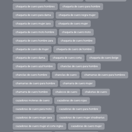
chaqueta de cuero para hombres
chaqueta de cuero para hombre
chaqueta de cuero para dama
chaqueta de cuero negra mujer
chaqueta de cuero mujer zara
chaqueta de cuero mujer
chaqueta de cuero moto hombre
chaqueta de cuero moto
chaqueta de cuero hombre zara
chaqueta de cuero hombre
chaqueta de cuero de mujer
chaqueta de cuero de hombre
chaqueta de cuero dama
chaqueta de cuero corta
chaqueta de cuero beige
chaqueta de cuero azul hombre
chanclas de cuero para hombre
chanclas de cuero hombre
chanclas de cuero
chamarras de cuero para hombres
chamarras de cuero para hombre
chamarra de cuero mujer
chamarra de cuero hombre
chalecos de cuero
chaketas de cuero
cazadoras moteras de cuero
cazadoras de cuero rojas
cazadoras de cuero para moto
cazadoras de cuero para hombre
cazadoras de cuero mujer zara
cazadoras de cuero mujer stradivarius
cazadoras de cuero mujer el corte ingles
cazadoras de cuero mujer