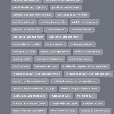
pantalones de cuero zara
pantalones de cuero para hombre
pantalones de cuero mujer zara
pantalones de cuero mujer
pantalones de cuero hombre baratos
pantalones de cuero hombre
pantalones de cuero
pantalon de cuero negro
pantalon de cuero mujer
pantalon de cuero hombre
pantalon de cuero
neceseres de cuero
neceser de cuero para mujer
neceser de cuero para hombre
neceser de cuero hombre
neceser de cuero
muñequeras de cuero
muñequera de cuero
monos de cuero para moto
monos de cuero baratos
monos de cuero
mono de cuero para moto
mono de cuero moto
mono de cuero
monederos de cuero
modelos de chaquetas de cuero para mujer
modelos de chaquetas de cuero para hombre
modelos de chaquetas de cuero para dama
modelos de chaquetas de cuero
modelos de casacas de cuero para hombre
modelos chaquetas de cuero para mujer
modelos chaquetas de cuero mujer
mochilas de cuero artesanales
mochilas de cuero
mochila de cuero
maquina de coser cuero barata
maquina de coser cuero
maletines de cuero
maletas de cuero para hombre
maletas de cuero moto
maletas de cuero antiguas