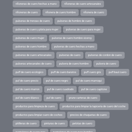
riñoneras de cuero hechas a mano
riñoneras de cuero artesanales
riñoneras de cuero
riñonera de cuero hombre
riñonera de cuero
pulseras de trenzas de cuero
pulseras de hombre de cuero
pulseras de cuero y plata para mujer
pulseras de cuero para mujer
pulseras de cuero mujer
pulseras de cuero hombre viceroy
pulseras de cuero hombre
pulseras de cuero hechas a mano
pulseras de cuero artesanales
pulseras de cuero
pulseras de cordon de cuero
pulseras artesanales de cuero
pulsera de cuero hombre
pulsera de cuero
puff de cuero ecologico
puff de cuero baratos
puff cuero gris
puff baul cuero
puf de cuero precio
puf de cuero negro
puf de cuero marroqui
puf de cuero marron
puf de cuero cuadrado
puf de cuero capitone
puf de cuero blanco
puf de cuero
prune carteras de cuero
productos para limpieza de cuero
productos para limpiar la tapiceria de cuero del coche
productos para limpiar cuero de coches
precios de chaquetas de cuero
pitilleras de cuero
pinturas de cuero
pelotas de cuero