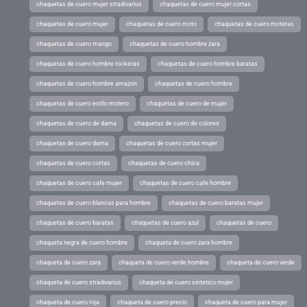
chaquetas de cuero mujer stradivarius
chaquetas de cuero mujer cortas
chaquetas de cuero mujer
chaquetas de cuero moto
chaquetas de cuero moteras
chaquetas de cuero mango
chaquetas de cuero hombre zara
chaquetas de cuero hombre rockeras
chaquetas de cuero hombre baratas
chaquetas de cuero hombre amazon
chaquetas de cuero hombre
chaquetas de cuero estilo motero
chaquetas de cuero de mujer
chaquetas de cuero de dama
chaquetas de cuero de colores
chaquetas de cuero dama
chaquetas de cuero cortas mujer
chaquetas de cuero cortas
chaquetas de cuero chica
chaquetas de cuero cafe mujer
chaquetas de cuero cafe hombre
chaquetas de cuero blancas para hombre
chaquetas de cuero baratas mujer
chaquetas de cuero baratas
chaquetas de cuero azul
chaquetas de cuero
chaqueta negra de cuero hombre
chaqueta de cuero zara hombre
chaqueta de cuero zara
chaqueta de cuero verde hombre
chaqueta de cuero verde
chaqueta de cuero stradivarius
chaqueta de cuero sintetico mujer
chaqueta de cuero roja
chaqueta de cuero precio
chaqueta de cuero para mujer