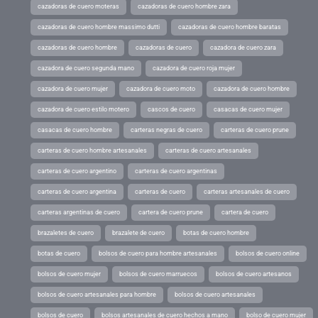
cazadoras de cuero moteras
cazadoras de cuero hombre zara
cazadoras de cuero hombre massimo dutti
cazadoras de cuero hombre baratas
cazadoras de cuero hombre
cazadoras de cuero
cazadora de cuero zara
cazadora de cuero segunda mano
cazadora de cuero roja mujer
cazadora de cuero mujer
cazadora de cuero moto
cazadora de cuero hombre
cazadora de cuero estilo motero
cascos de cuero
casacas de cuero mujer
casacas de cuero hombre
carteras negras de cuero
carteras de cuero prune
carteras de cuero hombre artesanales
carteras de cuero artesanales
carteras de cuero argentino
carteras de cuero argentinas
carteras de cuero argentina
carteras de cuero
carteras artesanales de cuero
carteras argentinas de cuero
cartera de cuero prune
cartera de cuero
brazaletes de cuero
brazalete de cuero
botas de cuero hombre
botas de cuero
bolsos de cuero para hombre artesanales
bolsos de cuero online
bolsos de cuero mujer
bolsos de cuero marruecos
bolsos de cuero artesanos
bolsos de cuero artesanales para hombre
bolsos de cuero artesanales
bolsos de cuero
bolsos artesanales de cuero hechos a mano
bolso de cuero mujer