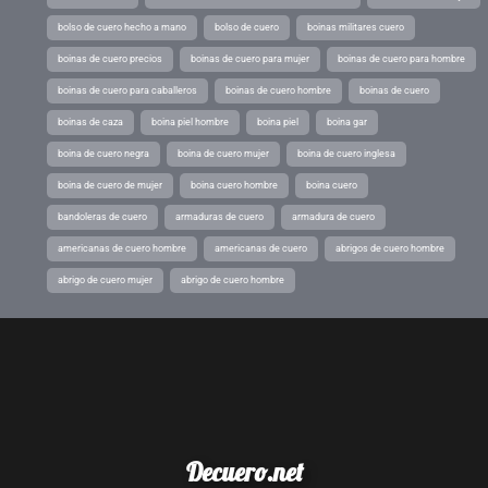
bolso de cuero hecho a mano
bolso de cuero
boinas militares cuero
boinas de cuero precios
boinas de cuero para mujer
boinas de cuero para hombre
boinas de cuero para caballeros
boinas de cuero hombre
boinas de cuero
boinas de caza
boina piel hombre
boina piel
boina gar
boina de cuero negra
boina de cuero mujer
boina de cuero inglesa
boina de cuero de mujer
boina cuero hombre
boina cuero
bandoleras de cuero
armaduras de cuero
armadura de cuero
americanas de cuero hombre
americanas de cuero
abrigos de cuero hombre
abrigo de cuero mujer
abrigo de cuero hombre
Decuero.net