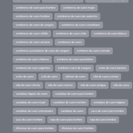
sombreros de cuero para hombre
sombreros de cuero mujer
sombreros de cuero hombre
sombreros de cuero de carpincho
sombreros de cuero de canguro
sombreros de cuero colombiano
sombreros de cuero chillán
sombreros de cuero chile
sombreros de cuero blanco
sombreros de cuero amazon
sombreros de cuero
sombreros australianos de cuero de canguro
sombrero de cuero comodo
sombrero de cuero chilenos
sombrero de cuero australiano
sombrero de cuero argentino
sombrero cuero de canguro
sofas de cuero baratos
sofas de cuero
sofa de cuero
sillones de cuero
silla de cuero y metal
silla de cuero oficina
silla de cuero marron
silla de cuero antigua
silla de cuero
sandalias hippies de cuero
sandalias de cuero para hombre
sandalias de cuero mujer
sandalias de cuero hombre
sandalias de cuero hippies
sandalias de cuero artesanales
sandalias de cuero
saco de cuero para hombre
saco de cuero hombre
ropa de cuero para hombre
ropa de cuero hombre
riñoneras de cuero para hombre
riñoneras de cuero hombre