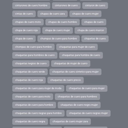
cinturones de cuero hombre
cinturones de cuero
cinturon de cuero
cintas de cuero
chupas de cuero zara
chupas de cuero mujer
chupas de cuero moto
chupas de cuero hombre
chupas de cuero
chupa de cuero roja
chupa de cuero mujer
chupa de cuero marron
chupa de cuero
chumpas de cuero para hombre
chquetas de cuero
chompas de cuero para hombre
chaquetas para mujer de cuero
chaquetas para hombres de cuero
chaquetas para hombre de cuero
chaquetas negras de cuero
chaquetas de mujer de cuero
chaquetas de cuero verde
chaquetas de cuero sintetico para mujer
chaquetas de cuero roja
chaquetas de cuero precio
chaquetas de cuero para mujer de moda
chaquetas de cuero para mujer
chaquetas de cuero para moto
chaquetas de cuero para hombres
chaquetas de cuero para hombre
chaquetas de cuero negro mujer
chaquetas de cuero negras para hombre
chaquetas de cuero negras mujer
chaquetas de cuero negra
chaquetas de cuero mujer zara