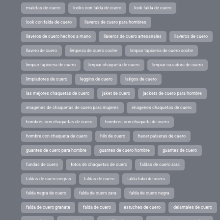
maletas de cuero
looks con falda de cuero
look falda de cuero
look con falda de cuero
llaveros de cuero para hombres
llaveros de cuero hechos a mano
llaveros de cuero artesanales
llaveros de cuero
llavero de cuero
limpieza de cuero coche
limpiar tapiceria de cuero coche
limpiar tapiceria de cuero
limpiar chaqueta de cuero
limpiar cazadora de cuero
limpiadores de cuero
leggins de cuero
latigos de cuero
las mejores chaquetas de cuero
jaket de cuero
jackets de cuero para hombre
imagenes de chaquetas de cuero para mujeres
imagenes chaquetas de cuero
hombres con chaquetas de cuero
hombres con chaqueta de cuero
hombre con chaqueta de cuero
hilo de cuero
hacer pulseras de cuero
guantes de cuero para hombre
guantes de cuero hombre
guantes de cuero
fundas de cuero
fotos de chaquetas de cuero
faldas de cuero zara
faldas de cuero negras
faldas de cuero
falda tubo de cuero
falda negra de cuero
falda de cuero zara
falda de cuero negra
falda de cuero granate
falda de cuero
estuches de cuero
delantales de cuero