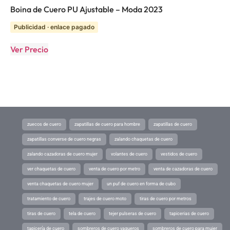
Boina de Cuero PU Ajustable – Moda 2023
Publicidad · enlace pagado
Ver Precio
zuecos de cuero
zapatillas de cuero para hombre
zapatillas de cuero
zapatillas converse de cuero negras
zalando chaquetas de cuero
zalando cazadoras de cuero mujer
volantes de cuero
vestidos de cuero
ver chaquetas de cuero
venta de cuero por metro
venta de cazadoras de cuero
venta chaquetas de cuero mujer
un puf de cuero en forma de cubo
tratamiento de cuero
trajes de cuero moto
tiras de cuero por metros
tiras de cuero
tela de cuero
tejer pulseras de cuero
tapicerias de cuero
tapicería de cuero
sombreros de cuero vaqueros
sombreros de cuero para mujer