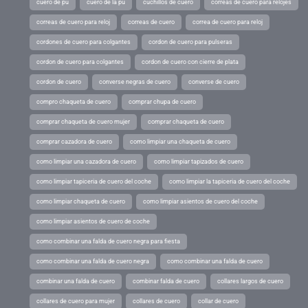
cuero de pu
cuero de la pu
cuchillos de cuero
correas de cuero para relojes
correas de cuero para reloj
correas de cuero
correa de cuero para reloj
cordones de cuero para colgantes
cordon de cuero para pulseras
cordon de cuero para colgantes
cordon de cuero con cierre de plata
cordon de cuero
converse negras de cuero
converse de cuero
compro chaqueta de cuero
comprar chupa de cuero
comprar chaqueta de cuero mujer
comprar chaqueta de cuero
comprar cazadora de cuero
como limpiar una chaqueta de cuero
como limpiar una cazadora de cuero
como limpiar tapizados de cuero
como limpiar tapiceria de cuero del coche
como limpiar la tapiceria de cuero del coche
como limpiar chaqueta de cuero
como limpiar asientos de cuero del coche
como limpiar asientos de cuero de coche
como combinar una falda de cuero negra para fiesta
como combinar una falda de cuero negra
como combinar una falda de cuero
combinar una falda de cuero
combinar falda de cuero
collares largos de cuero
collares de cuero para mujer
collares de cuero
collar de cuero