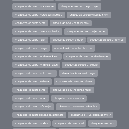
chaquetas de cuero para hombre
chaquetas de cuero negro mujer
chaquetas de cuero negras para hombre
chaquetas de cuero negras mujer
chaquetas de cuero negra
chaquetas de cuero mujer zara
chaquetas de cuero mujer stradivarius
chaquetas de cuero mujer cortas
chaquetas de cuero mujer
chaquetas de cuero moto
chaquetas de cuero moteras
chaquetas de cuero mango
chaquetas de cuero hombre zara
chaquetas de cuero hombre rockeras
chaquetas de cuero hombre baratas
chaquetas de cuero hombre amazon
chaquetas de cuero hombre
chaquetas de cuero estilo motero
chaquetas de cuero de mujer
chaquetas de cuero de dama
chaquetas de cuero de colores
chaquetas de cuero dama
chaquetas de cuero cortas mujer
chaquetas de cuero cortas
chaquetas de cuero chica
chaquetas de cuero cafe mujer
chaquetas de cuero cafe hombre
chaquetas de cuero blancas para hombre
chaquetas de cuero baratas mujer
chaquetas de cuero baratas
chaquetas de cuero azul
chaquetas de cuero