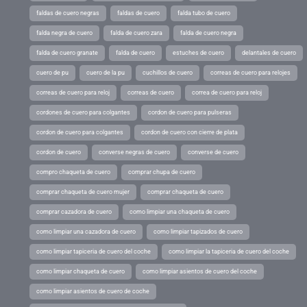
faldas de cuero negras
faldas de cuero
falda tubo de cuero
falda negra de cuero
falda de cuero zara
falda de cuero negra
falda de cuero granate
falda de cuero
estuches de cuero
delantales de cuero
cuero de pu
cuero de la pu
cuchillos de cuero
correas de cuero para relojes
correas de cuero para reloj
correas de cuero
correa de cuero para reloj
cordones de cuero para colgantes
cordon de cuero para pulseras
cordon de cuero para colgantes
cordon de cuero con cierre de plata
cordon de cuero
converse negras de cuero
converse de cuero
compro chaqueta de cuero
comprar chupa de cuero
comprar chaqueta de cuero mujer
comprar chaqueta de cuero
comprar cazadora de cuero
como limpiar una chaqueta de cuero
como limpiar una cazadora de cuero
como limpiar tapizados de cuero
como limpiar tapiceria de cuero del coche
como limpiar la tapiceria de cuero del coche
como limpiar chaqueta de cuero
como limpiar asientos de cuero del coche
como limpiar asientos de cuero de coche