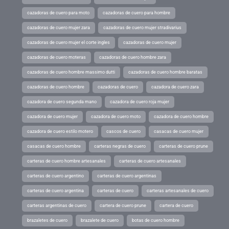
cazadoras de cuero para moto
cazadoras de cuero para hombre
cazadoras de cuero mujer zara
cazadoras de cuero mujer stradivarius
cazadoras de cuero mujer el corte ingles
cazadoras de cuero mujer
cazadoras de cuero moteras
cazadoras de cuero hombre zara
cazadoras de cuero hombre massimo dutti
cazadoras de cuero hombre baratas
cazadoras de cuero hombre
cazadoras de cuero
cazadora de cuero zara
cazadora de cuero segunda mano
cazadora de cuero roja mujer
cazadora de cuero mujer
cazadora de cuero moto
cazadora de cuero hombre
cazadora de cuero estilo motero
cascos de cuero
casacas de cuero mujer
casacas de cuero hombre
carteras negras de cuero
carteras de cuero prune
carteras de cuero hombre artesanales
carteras de cuero artesanales
carteras de cuero argentino
carteras de cuero argentinas
carteras de cuero argentina
carteras de cuero
carteras artesanales de cuero
carteras argentinas de cuero
cartera de cuero prune
cartera de cuero
brazaletes de cuero
brazalete de cuero
botas de cuero hombre