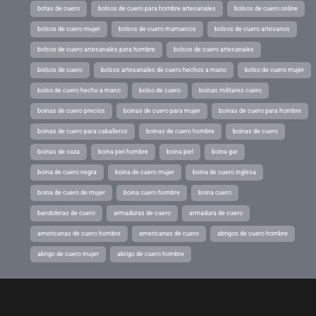
botas de cuero
bolsos de cuero para hombre artesanales
bolsos de cuero online
bolsos de cuero mujer
bolsos de cuero marruecos
bolsos de cuero artesanos
bolsos de cuero artesanales para hombre
bolsos de cuero artesanales
bolsos de cuero
bolsos artesanales de cuero hechos a mano
bolso de cuero mujer
bolso de cuero hecho a mano
bolso de cuero
boinas militares cuero
boinas de cuero precios
boinas de cuero para mujer
boinas de cuero para hombre
boinas de cuero para caballeros
boinas de cuero hombre
boinas de cuero
boinas de caza
boina piel hombre
boina piel
boina gar
boina de cuero negra
boina de cuero mujer
boina de cuero inglesa
boina de cuero de mujer
boina cuero hombre
boina cuero
bandoleras de cuero
armaduras de cuero
armadura de cuero
americanas de cuero hombre
americanas de cuero
abrigos de cuero hombre
abrigo de cuero mujer
abrigo de cuero hombre