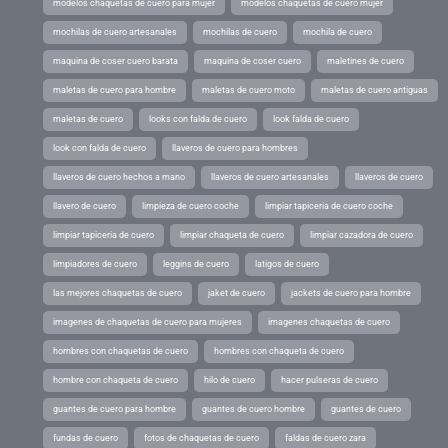
modelos chaquetas de cuero para mujer
modelos chaquetas de cuero mujer
mochilas de cuero artesanales
mochilas de cuero
mochila de cuero
maquina de coser cuero barata
maquina de coser cuero
maletines de cuero
maletas de cuero para hombre
maletas de cuero moto
maletas de cuero antiguas
maletas de cuero
looks con falda de cuero
look falda de cuero
look con falda de cuero
llaveros de cuero para hombres
llaveros de cuero hechos a mano
llaveros de cuero artesanales
llaveros de cuero
llavero de cuero
limpieza de cuero coche
limpiar tapiceria de cuero coche
limpiar tapiceria de cuero
limpiar chaqueta de cuero
limpiar cazadora de cuero
limpiadores de cuero
leggins de cuero
latigos de cuero
las mejores chaquetas de cuero
jaket de cuero
jackets de cuero para hombre
imagenes de chaquetas de cuero para mujeres
imagenes chaquetas de cuero
hombres con chaquetas de cuero
hombres con chaqueta de cuero
hombre con chaqueta de cuero
hilo de cuero
hacer pulseras de cuero
guantes de cuero para hombre
guantes de cuero hombre
guantes de cuero
fundas de cuero
fotos de chaquetas de cuero
faldas de cuero zara