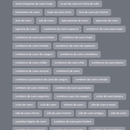
venta chaquetas de cuero mujer
un puf de cuero en forma de cubo
tratamiento de cuero
trajes de cuero moto
tiras de cuero por metros
tiras de cuero
tela de cuero
tejer pulseras de cuero
tapicerias de cuero
tapicería de cuero
sombreros de cuero vaqueros
sombreros de cuero para mujer
sombreros de cuero para hombre
sombreros de cuero mujer
sombreros de cuero hombre
sombreros de cuero de carpincho
sombreros de cuero de canguro
sombreros de cuero colombiano
sombreros de cuero chillán
sombreros de cuero chile
sombreros de cuero blanco
sombreros de cuero amazon
sombreros de cuero
sombreros australianos de cuero de canguro
sombrero de cuero comodo
sombrero de cuero chilenos
sombrero de cuero australiano
sombrero de cuero argentino
sombrero cuero de canguro
sofas de cuero baratos
sofas de cuero
sofa de cuero
sillones de cuero
silla de cuero y metal
silla de cuero oficina
silla de cuero marron
silla de cuero antigua
silla de cuero
sandalias hippies de cuero
sandalias de cuero para hombre