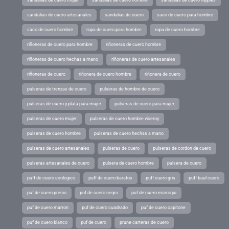
sandalias de cuero mujer
sandalias de cuero hombre
sandalias de cuero hippies
sandalias de cuero artesanales
sandalias de cuero
saco de cuero para hombre
saco de cuero hombre
ropa de cuero para hombre
ropa de cuero hombre
riñoneras de cuero para hombre
riñoneras de cuero hombre
riñoneras de cuero hechas a mano
riñoneras de cuero artesanales
riñoneras de cuero
riñonera de cuero hombre
riñonera de cuero
pulseras de trenzas de cuero
pulseras de hombre de cuero
pulseras de cuero y plata para mujer
pulseras de cuero para mujer
pulseras de cuero mujer
pulseras de cuero hombre viceroy
pulseras de cuero hombre
pulseras de cuero hechas a mano
pulseras de cuero artesanales
pulseras de cuero
pulseras de cordon de cuero
pulseras artesanales de cuero
pulsera de cuero hombre
pulsera de cuero
puff de cuero ecologico
puff de cuero baratos
puff cuero gris
puff baul cuero
puf de cuero precio
puf de cuero negro
puf de cuero marroqui
puf de cuero marron
puf de cuero cuadrado
puf de cuero capitone
puf de cuero blanco
puf de cuero
prune carteras de cuero