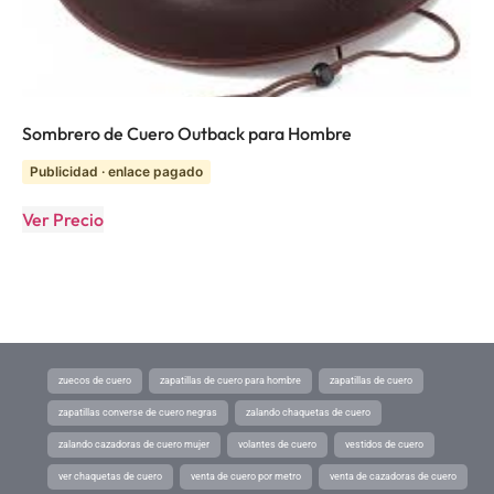
Sombrero de Cuero Outback para Hombre
Publicidad · enlace pagado
Ver Precio
zuecos de cuero
zapatillas de cuero para hombre
zapatillas de cuero
zapatillas converse de cuero negras
zalando chaquetas de cuero
zalando cazadoras de cuero mujer
volantes de cuero
vestidos de cuero
ver chaquetas de cuero
venta de cuero por metro
venta de cazadoras de cuero