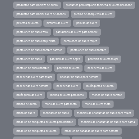
productos para limpieza de cuero
productos para limpiar la tapiceria de cuero del coche
productos para limpiar cuero de coches
precios de chaquetas de cuero
pitilleras de cuero
pinturas de cuero
pelotas de cuero
pantalones de cuero zara
pantalones de cuero para hombre
pantalones de cuero mujer zara
pantalones de cuero mujer
pantalones de cuero hombre baratos
pantalones de cuero hombre
pantalones de cuero
pantalon de cuero negro
pantalon de cuero mujer
pantalon de cuero hombre
pantalon de cuero
neceseres de cuero
neceser de cuero para mujer
neceser de cuero para hombre
neceser de cuero hombre
neceser de cuero
muñequeras de cuero
muñequera de cuero
monos de cuero para moto
monos de cuero baratos
monos de cuero
mono de cuero para moto
mono de cuero moto
mono de cuero
monederos de cuero
modelos de chaquetas de cuero para mujer
modelos de chaquetas de cuero para hombre
modelos de chaquetas de cuero para dama
modelos de chaquetas de cuero
modelos de casacas de cuero para hombre