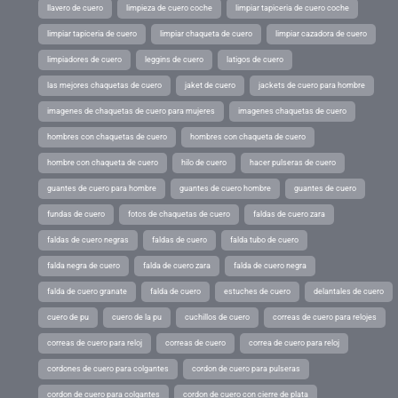
llavero de cuero
limpieza de cuero coche
limpiar tapiceria de cuero coche
limpiar tapiceria de cuero
limpiar chaqueta de cuero
limpiar cazadora de cuero
limpiadores de cuero
leggins de cuero
latigos de cuero
las mejores chaquetas de cuero
jaket de cuero
jackets de cuero para hombre
imagenes de chaquetas de cuero para mujeres
imagenes chaquetas de cuero
hombres con chaquetas de cuero
hombres con chaqueta de cuero
hombre con chaqueta de cuero
hilo de cuero
hacer pulseras de cuero
guantes de cuero para hombre
guantes de cuero hombre
guantes de cuero
fundas de cuero
fotos de chaquetas de cuero
faldas de cuero zara
faldas de cuero negras
faldas de cuero
falda tubo de cuero
falda negra de cuero
falda de cuero zara
falda de cuero negra
falda de cuero granate
falda de cuero
estuches de cuero
delantales de cuero
cuero de pu
cuero de la pu
cuchillos de cuero
correas de cuero para relojes
correas de cuero para reloj
correas de cuero
correa de cuero para reloj
cordones de cuero para colgantes
cordon de cuero para pulseras
cordon de cuero para colgantes
cordon de cuero con cierre de plata