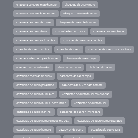
chaqueta de cuero moto hombre
chaqueta de cuero moto
chaqueta de cuero hombre zara
chaqueta de cuero hombre
chaqueta de cuero de mujer
chaqueta de cuero de hombre
chaqueta de cuero dama
chaqueta de cuero corta
chaqueta de cuero beige
chaqueta de cuero azul hombre
chanclas de cuero para hombre
chanclas de cuero hombre
chanclas de cuero
chamarras de cuero para hombres
chamarras de cuero para hombre
chamarra de cuero mujer
chamarra de cuero hombre
chalecos de cuero
chaketas de cuero
cazadoras moteras de cuero
cazadoras de cuero rojas
cazadoras de cuero para moto
cazadoras de cuero para hombre
cazadoras de cuero mujer zara
cazadoras de cuero mujer stradivarius
cazadoras de cuero mujer el corte ingles
cazadoras de cuero mujer
cazadoras de cuero moteras
cazadoras de cuero hombre zara
cazadoras de cuero hombre massimo dutti
cazadoras de cuero hombre baratas
cazadoras de cuero hombre
cazadoras de cuero
cazadora de cuero zara