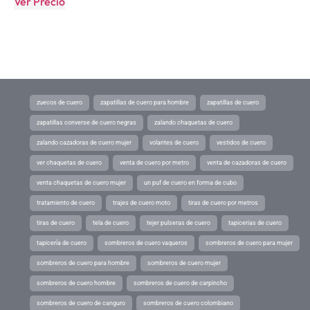
Ver Precio
zuecos de cuero
zapatillas de cuero para hombre
zapatillas de cuero
zapatillas converse de cuero negras
zalando chaquetas de cuero
zalando cazadoras de cuero mujer
volantes de cuero
vestidos de cuero
ver chaquetas de cuero
venta de cuero por metro
venta de cazadoras de cuero
venta chaquetas de cuero mujer
un puf de cuero en forma de cubo
tratamiento de cuero
trajes de cuero moto
tiras de cuero por metros
tiras de cuero
tela de cuero
tejer pulseras de cuero
tapicerias de cuero
tapicería de cuero
sombreros de cuero vaqueros
sombreros de cuero para mujer
sombreros de cuero para hombre
sombreros de cuero mujer
sombreros de cuero hombre
sombreros de cuero de carpincho
sombreros de cuero de canguro
sombreros de cuero colombiano