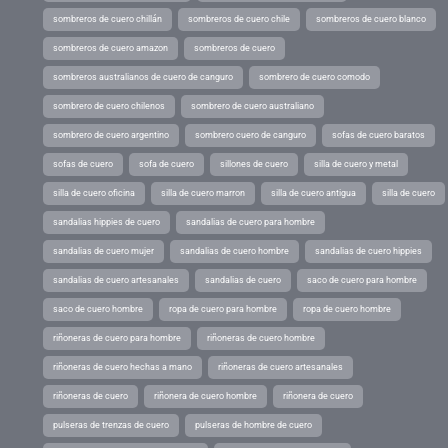
sombreros de cuero chillán
sombreros de cuero chile
sombreros de cuero blanco
sombreros de cuero amazon
sombreros de cuero
sombreros australianos de cuero de canguro
sombrero de cuero comodo
sombrero de cuero chilenos
sombrero de cuero australiano
sombrero de cuero argentino
sombrero cuero de canguro
sofas de cuero baratos
sofas de cuero
sofa de cuero
sillones de cuero
silla de cuero y metal
silla de cuero oficina
silla de cuero marron
silla de cuero antigua
silla de cuero
sandalias hippies de cuero
sandalias de cuero para hombre
sandalias de cuero mujer
sandalias de cuero hombre
sandalias de cuero hippies
sandalias de cuero artesanales
sandalias de cuero
saco de cuero para hombre
saco de cuero hombre
ropa de cuero para hombre
ropa de cuero hombre
riñoneras de cuero para hombre
riñoneras de cuero hombre
riñoneras de cuero hechas a mano
riñoneras de cuero artesanales
riñoneras de cuero
riñonera de cuero hombre
riñonera de cuero
pulseras de trenzas de cuero
pulseras de hombre de cuero