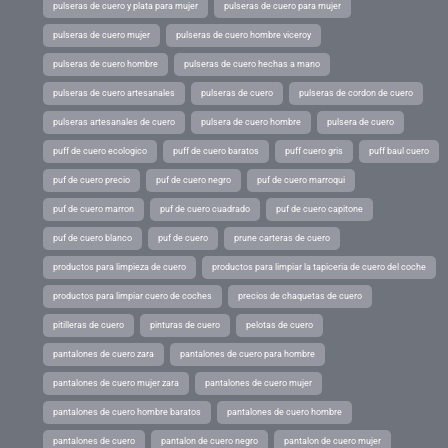
pulseras de cuero y plata para mujer
pulseras de cuero para mujer
pulseras de cuero mujer
pulseras de cuero hombre viceroy
pulseras de cuero hombre
pulseras de cuero hechas a mano
pulseras de cuero artesanales
pulseras de cuero
pulseras de cordon de cuero
pulseras artesanales de cuero
pulsera de cuero hombre
pulsera de cuero
puff de cuero ecologico
puff de cuero baratos
puff cuero gris
puff baul cuero
puf de cuero precio
puf de cuero negro
puf de cuero marroqui
puf de cuero marron
puf de cuero cuadrado
puf de cuero capitone
puf de cuero blanco
puf de cuero
prune carteras de cuero
productos para limpieza de cuero
productos para limpiar la tapiceria de cuero del coche
productos para limpiar cuero de coches
precios de chaquetas de cuero
pitilleras de cuero
pinturas de cuero
pelotas de cuero
pantalones de cuero zara
pantalones de cuero para hombre
pantalones de cuero mujer zara
pantalones de cuero mujer
pantalones de cuero hombre baratos
pantalones de cuero hombre
pantalones de cuero
pantalon de cuero negro
pantalon de cuero mujer