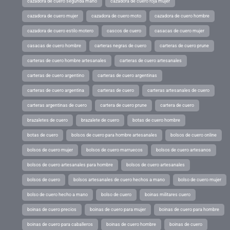
cazadora de cuero segunda mano
cazadora de cuero roja mujer
cazadora de cuero mujer
cazadora de cuero moto
cazadora de cuero hombre
cazadora de cuero estilo motero
cascos de cuero
casacas de cuero mujer
casacas de cuero hombre
carteras negras de cuero
carteras de cuero prune
carteras de cuero hombre artesanales
carteras de cuero artesanales
carteras de cuero argentino
carteras de cuero argentinas
carteras de cuero argentina
carteras de cuero
carteras artesanales de cuero
carteras argentinas de cuero
cartera de cuero prune
cartera de cuero
brazaletes de cuero
brazalete de cuero
botas de cuero hombre
botas de cuero
bolsos de cuero para hombre artesanales
bolsos de cuero online
bolsos de cuero mujer
bolsos de cuero marruecos
bolsos de cuero artesanos
bolsos de cuero artesanales para hombre
bolsos de cuero artesanales
bolsos de cuero
bolsos artesanales de cuero hechos a mano
bolso de cuero mujer
bolso de cuero hecho a mano
bolso de cuero
boinas militares cuero
boinas de cuero precios
boinas de cuero para mujer
boinas de cuero para hombre
boinas de cuero para caballeros
boinas de cuero hombre
boinas de cuero