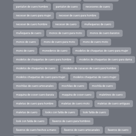
pantalon de cuero hombre
pantalon de cuero
neceseres de cuero
neceser de cuero para mujer
neceser de cuero para hombre
neceser de cuero hombre
neceser de cuero
muñequeras de cuero
muñequera de cuero
monos de cuero para moto
monos de cuero baratos
monos de cuero
mono de cuero para moto
mono de cuero moto
mono de cuero
monederos de cuero
modelos de chaquetas de cuero para mujer
modelos de chaquetas de cuero para hombre
modelos de chaquetas de cuero para dama
modelos de chaquetas de cuero
modelos de casacas de cuero para hombre
modelos chaquetas de cuero para mujer
modelos chaquetas de cuero mujer
mochilas de cuero artesanales
mochilas de cuero
mochila de cuero
maquina de coser cuero barata
maquina de coser cuero
maletines de cuero
maletas de cuero para hombre
maletas de cuero moto
maletas de cuero antiguas
maletas de cuero
looks con falda de cuero
look falda de cuero
look con falda de cuero
llaveros de cuero para hombres
llaveros de cuero hechos a mano
llaveros de cuero artesanales
llaveros de cuero