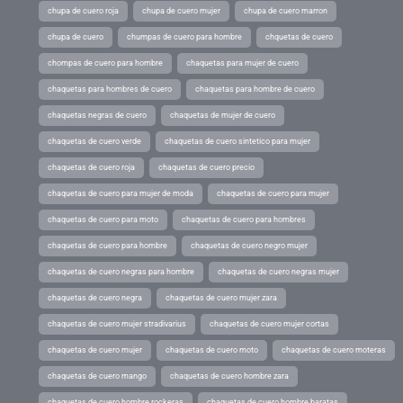
chupa de cuero roja
chupa de cuero mujer
chupa de cuero marron
chupa de cuero
chumpas de cuero para hombre
chquetas de cuero
chompas de cuero para hombre
chaquetas para mujer de cuero
chaquetas para hombres de cuero
chaquetas para hombre de cuero
chaquetas negras de cuero
chaquetas de mujer de cuero
chaquetas de cuero verde
chaquetas de cuero sintetico para mujer
chaquetas de cuero roja
chaquetas de cuero precio
chaquetas de cuero para mujer de moda
chaquetas de cuero para mujer
chaquetas de cuero para moto
chaquetas de cuero para hombres
chaquetas de cuero para hombre
chaquetas de cuero negro mujer
chaquetas de cuero negras para hombre
chaquetas de cuero negras mujer
chaquetas de cuero negra
chaquetas de cuero mujer zara
chaquetas de cuero mujer stradivarius
chaquetas de cuero mujer cortas
chaquetas de cuero mujer
chaquetas de cuero moto
chaquetas de cuero moteras
chaquetas de cuero mango
chaquetas de cuero hombre zara
chaquetas de cuero hombre rockeras
chaquetas de cuero hombre baratas