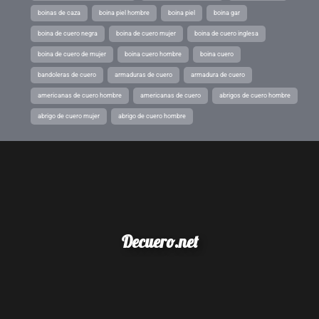
boinas de caza
boina piel hombre
boina piel
boina gar
boina de cuero negra
boina de cuero mujer
boina de cuero inglesa
boina de cuero de mujer
boina cuero hombre
boina cuero
bandoleras de cuero
armaduras de cuero
armadura de cuero
americanas de cuero hombre
americanas de cuero
abrigos de cuero hombre
abrigo de cuero mujer
abrigo de cuero hombre
Decuero.net