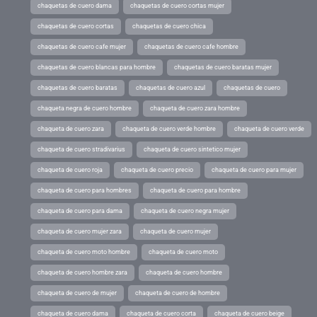
chaquetas de cuero dama
chaquetas de cuero cortas mujer
chaquetas de cuero cortas
chaquetas de cuero chica
chaquetas de cuero cafe mujer
chaquetas de cuero cafe hombre
chaquetas de cuero blancas para hombre
chaquetas de cuero baratas mujer
chaquetas de cuero baratas
chaquetas de cuero azul
chaquetas de cuero
chaqueta negra de cuero hombre
chaqueta de cuero zara hombre
chaqueta de cuero zara
chaqueta de cuero verde hombre
chaqueta de cuero verde
chaqueta de cuero stradivarius
chaqueta de cuero sintetico mujer
chaqueta de cuero roja
chaqueta de cuero precio
chaqueta de cuero para mujer
chaqueta de cuero para hombres
chaqueta de cuero para hombre
chaqueta de cuero para dama
chaqueta de cuero negra mujer
chaqueta de cuero mujer zara
chaqueta de cuero mujer
chaqueta de cuero moto hombre
chaqueta de cuero moto
chaqueta de cuero hombre zara
chaqueta de cuero hombre
chaqueta de cuero de mujer
chaqueta de cuero de hombre
chaqueta de cuero dama
chaqueta de cuero corta
chaqueta de cuero beige