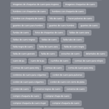
imagenes de chaquetas de cuero para mujeres
imagenes chaquetas de cuero
hombres con chaquetas de cuero
hombres con chaqueta de cuero
hombre con chaqueta de cuero
hilo de cuero
hacer pulseras de cuero
guantes de cuero para hombre
guantes de cuero hombre
guantes de cuero
fundas de cuero
fotos de chaquetas de cuero
faldas de cuero zara
faldas de cuero negras
faldas de cuero
falda tubo de cuero
falda negra de cuero
falda de cuero zara
falda de cuero negra
falda de cuero granate
falda de cuero
estuches de cuero
delantales de cuero
cuero de pu
cuero de la pu
cuchillos de cuero
correas de cuero para relojes
correas de cuero para reloj
correas de cuero
correa de cuero para reloj
cordones de cuero para colgantes
cordon de cuero para pulseras
cordon de cuero para colgantes
cordon de cuero con cierre de plata
cordon de cuero
converse negras de cuero
converse de cuero
compro chaqueta de cuero
comprar chupa de cuero
comprar chaqueta de cuero mujer
comprar chaqueta de cuero