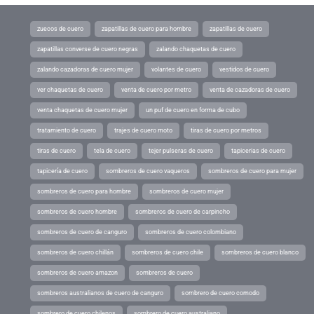
zuecos de cuero
zapatillas de cuero para hombre
zapatillas de cuero
zapatillas converse de cuero negras
zalando chaquetas de cuero
zalando cazadoras de cuero mujer
volantes de cuero
vestidos de cuero
ver chaquetas de cuero
venta de cuero por metro
venta de cazadoras de cuero
venta chaquetas de cuero mujer
un puf de cuero en forma de cubo
tratamiento de cuero
trajes de cuero moto
tiras de cuero por metros
tiras de cuero
tela de cuero
tejer pulseras de cuero
tapicerias de cuero
tapicería de cuero
sombreros de cuero vaqueros
sombreros de cuero para mujer
sombreros de cuero para hombre
sombreros de cuero mujer
sombreros de cuero hombre
sombreros de cuero de carpincho
sombreros de cuero de canguro
sombreros de cuero colombiano
sombreros de cuero chillán
sombreros de cuero chile
sombreros de cuero blanco
sombreros de cuero amazon
sombreros de cuero
sombreros australianos de cuero de canguro
sombrero de cuero comodo
sombrero de cuero chilenos
sombrero de cuero australiano