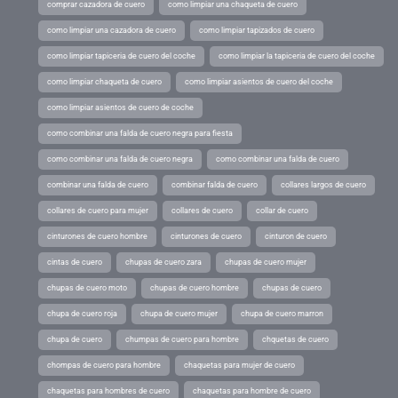
comprar cazadora de cuero
como limpiar una chaqueta de cuero
como limpiar una cazadora de cuero
como limpiar tapizados de cuero
como limpiar tapiceria de cuero del coche
como limpiar la tapiceria de cuero del coche
como limpiar chaqueta de cuero
como limpiar asientos de cuero del coche
como limpiar asientos de cuero de coche
como combinar una falda de cuero negra para fiesta
como combinar una falda de cuero negra
como combinar una falda de cuero
combinar una falda de cuero
combinar falda de cuero
collares largos de cuero
collares de cuero para mujer
collares de cuero
collar de cuero
cinturones de cuero hombre
cinturones de cuero
cinturon de cuero
cintas de cuero
chupas de cuero zara
chupas de cuero mujer
chupas de cuero moto
chupas de cuero hombre
chupas de cuero
chupa de cuero roja
chupa de cuero mujer
chupa de cuero marron
chupa de cuero
chumpas de cuero para hombre
chquetas de cuero
chompas de cuero para hombre
chaquetas para mujer de cuero
chaquetas para hombres de cuero
chaquetas para hombre de cuero