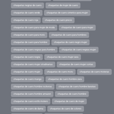
chaquetas negras de cuero
chaquetas de mujer de cuero
chaquetas de cuero verde
chaquetas de cuero sintetico para mujer
chaquetas de cuero roja
chaquetas de cuero precio
chaquetas de cuero para mujer de moda
chaquetas de cuero para mujer
chaquetas de cuero para moto
chaquetas de cuero para hombres
chaquetas de cuero para hombre
chaquetas de cuero negro mujer
chaquetas de cuero negras para hombre
chaquetas de cuero negras mujer
chaquetas de cuero negra
chaquetas de cuero mujer zara
chaquetas de cuero mujer stradivarius
chaquetas de cuero mujer cortas
chaquetas de cuero mujer
chaquetas de cuero moto
chaquetas de cuero moteras
chaquetas de cuero mango
chaquetas de cuero hombre zara
chaquetas de cuero hombre rockeras
chaquetas de cuero hombre baratas
chaquetas de cuero hombre amazon
chaquetas de cuero hombre
chaquetas de cuero estilo motero
chaquetas de cuero de mujer
chaquetas de cuero de dama
chaquetas de cuero de colores