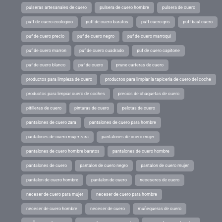
pulseras artesanales de cuero
pulsera de cuero hombre
pulsera de cuero
puff de cuero ecologico
puff de cuero baratos
puff cuero gris
puff baul cuero
puf de cuero precio
puf de cuero negro
puf de cuero marroqui
puf de cuero marron
puf de cuero cuadrado
puf de cuero capitone
puf de cuero blanco
puf de cuero
prune carteras de cuero
productos para limpieza de cuero
productos para limpiar la tapiceria de cuero del coche
productos para limpiar cuero de coches
precios de chaquetas de cuero
pitilleras de cuero
pinturas de cuero
pelotas de cuero
pantalones de cuero zara
pantalones de cuero para hombre
pantalones de cuero mujer zara
pantalones de cuero mujer
pantalones de cuero hombre baratos
pantalones de cuero hombre
pantalones de cuero
pantalon de cuero negro
pantalon de cuero mujer
pantalon de cuero hombre
pantalon de cuero
neceseres de cuero
neceser de cuero para mujer
neceser de cuero para hombre
neceser de cuero hombre
neceser de cuero
muñequeras de cuero