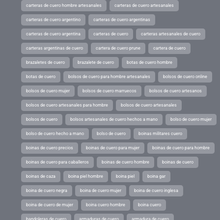
carteras de cuero hombre artesanales
carteras de cuero artesanales
carteras de cuero argentino
carteras de cuero argentinas
carteras de cuero argentina
carteras de cuero
carteras artesanales de cuero
carteras argentinas de cuero
cartera de cuero prune
cartera de cuero
brazaletes de cuero
brazalete de cuero
botas de cuero hombre
botas de cuero
bolsos de cuero para hombre artesanales
bolsos de cuero online
bolsos de cuero mujer
bolsos de cuero marruecos
bolsos de cuero artesanos
bolsos de cuero artesanales para hombre
bolsos de cuero artesanales
bolsos de cuero
bolsos artesanales de cuero hechos a mano
bolso de cuero mujer
bolso de cuero hecho a mano
bolso de cuero
boinas militares cuero
boinas de cuero precios
boinas de cuero para mujer
boinas de cuero para hombre
boinas de cuero para caballeros
boinas de cuero hombre
boinas de cuero
boinas de caza
boina piel hombre
boina piel
boina gar
boina de cuero negra
boina de cuero mujer
boina de cuero inglesa
boina de cuero de mujer
boina cuero hombre
boina cuero
bandoleras de cuero
armaduras de cuero
armadura de cuero