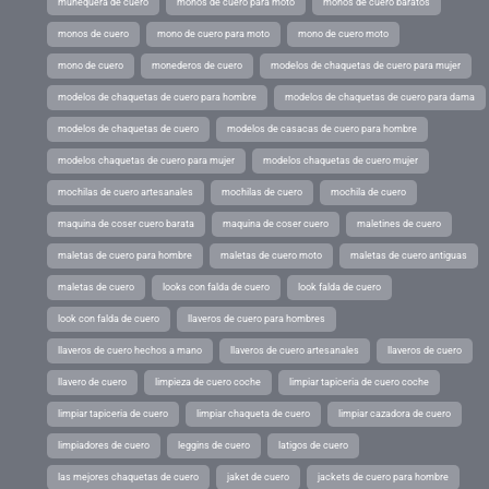
muñequera de cuero
monos de cuero para moto
monos de cuero baratos
monos de cuero
mono de cuero para moto
mono de cuero moto
mono de cuero
monederos de cuero
modelos de chaquetas de cuero para mujer
modelos de chaquetas de cuero para hombre
modelos de chaquetas de cuero para dama
modelos de chaquetas de cuero
modelos de casacas de cuero para hombre
modelos chaquetas de cuero para mujer
modelos chaquetas de cuero mujer
mochilas de cuero artesanales
mochilas de cuero
mochila de cuero
maquina de coser cuero barata
maquina de coser cuero
maletines de cuero
maletas de cuero para hombre
maletas de cuero moto
maletas de cuero antiguas
maletas de cuero
looks con falda de cuero
look falda de cuero
look con falda de cuero
llaveros de cuero para hombres
llaveros de cuero hechos a mano
llaveros de cuero artesanales
llaveros de cuero
llavero de cuero
limpieza de cuero coche
limpiar tapiceria de cuero coche
limpiar tapiceria de cuero
limpiar chaqueta de cuero
limpiar cazadora de cuero
limpiadores de cuero
leggins de cuero
latigos de cuero
las mejores chaquetas de cuero
jaket de cuero
jackets de cuero para hombre