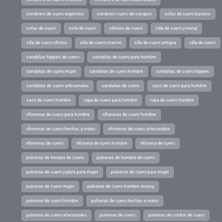
sombrero de cuero argentino
sombrero cuero de canguro
sofas de cuero baratos
sofas de cuero
sofa de cuero
sillones de cuero
silla de cuero y metal
silla de cuero oficina
silla de cuero marron
silla de cuero antigua
silla de cuero
sandalias hippies de cuero
sandalias de cuero para hombre
sandalias de cuero mujer
sandalias de cuero hombre
sandalias de cuero hippies
sandalias de cuero artesanales
sandalias de cuero
saco de cuero para hombre
saco de cuero hombre
ropa de cuero para hombre
ropa de cuero hombre
riñoneras de cuero para hombre
riñoneras de cuero hombre
riñoneras de cuero hechas a mano
riñoneras de cuero artesanales
riñoneras de cuero
riñonera de cuero hombre
riñonera de cuero
pulseras de trenzas de cuero
pulseras de hombre de cuero
pulseras de cuero y plata para mujer
pulseras de cuero para mujer
pulseras de cuero mujer
pulseras de cuero hombre viceroy
pulseras de cuero hombre
pulseras de cuero hechas a mano
pulseras de cuero artesanales
pulseras de cuero
pulseras de cordon de cuero