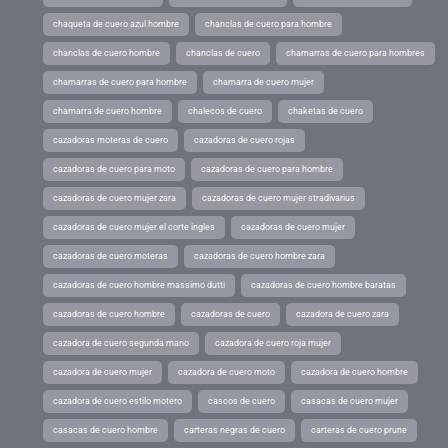
chaqueta de cuero azul hombre
chanclas de cuero para hombre
chanclas de cuero hombre
chanclas de cuero
chamarras de cuero para hombres
chamarras de cuero para hombre
chamarra de cuero mujer
chamarra de cuero hombre
chalecos de cuero
chaketas de cuero
cazadoras moteras de cuero
cazadoras de cuero rojas
cazadoras de cuero para moto
cazadoras de cuero para hombre
cazadoras de cuero mujer zara
cazadoras de cuero mujer stradivarius
cazadoras de cuero mujer el corte ingles
cazadoras de cuero mujer
cazadoras de cuero moteras
cazadoras de cuero hombre zara
cazadoras de cuero hombre massimo dutti
cazadoras de cuero hombre baratas
cazadoras de cuero hombre
cazadoras de cuero
cazadora de cuero zara
cazadora de cuero segunda mano
cazadora de cuero roja mujer
cazadora de cuero mujer
cazadora de cuero moto
cazadora de cuero hombre
cazadora de cuero estilo motero
cascos de cuero
casacas de cuero mujer
casacas de cuero hombre
carteras negras de cuero
carteras de cuero prune