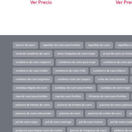
Ver Precio
Ver Pre
zuecos de cuero
zapatillas de cuero para hombre
zapatillas de cuero
zapatillas 
venta de cazadoras de cuero
venta chaquetas de cuero mujer
un puf de cuero en form
sombreros de cuero vaqueros
sombreros de cuero para mujer
sombreros de cuero pa
sombreros de cuero chillán
sombreros de cuero chile
sombreros de cuero blanco
sombrero de cuero argentino
sombrero cuero de canguro
sofas de cuero baratos
sandalias hippies de cuero
sandalias de cuero para hombre
sandalias de cuero mujer
ropa de cuero para hombre
ropa de cuero hombre
riñoneras de cuero para hombre
pulseras de trenzas de cuero
pulseras de hombre de cuero
pulseras de cuero y plata p
pulseras de cuero artesanales
pulseras de cuero
pulseras de cordon de cuero
pu
puf de cuero negro
puf de cuero marroqui
puf de cuero marron
puf de cuero cuad
productos para limpiar cuero de coches
precios de chaquetas de cuero
pitilleras de cu