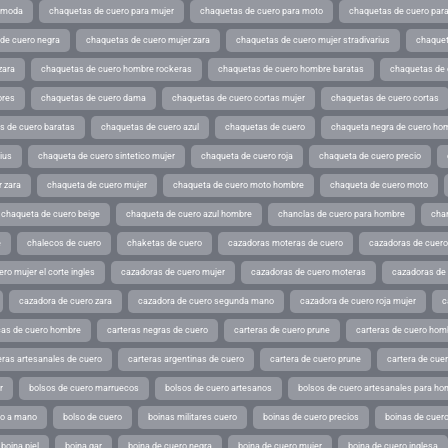
e moda
chaquetas de cuero para mujer
chaquetas de cuero para moto
chaquetas de cuero par
de cuero negra
chaquetas de cuero mujer zara
chaquetas de cuero mujer stradivarius
chaquet
zara
chaquetas de cuero hombre rockeras
chaquetas de cuero hombre baratas
chaquetas de
ores
chaquetas de cuero dama
chaquetas de cuero cortas mujer
chaquetas de cuero cortas
s de cuero baratas
chaquetas de cuero azul
chaquetas de cuero
chaqueta negra de cuero ho
ius
chaqueta de cuero sintetico mujer
chaqueta de cuero roja
chaqueta de cuero precio
 zara
chaqueta de cuero mujer
chaqueta de cuero moto hombre
chaqueta de cuero moto
chaqueta de cuero beige
chaqueta de cuero azul hombre
chanclas de cuero para hombre
cha
e
chalecos de cuero
chaketas de cuero
cazadoras moteras de cuero
cazadoras de cuero
ro mujer el corte ingles
cazadoras de cuero mujer
cazadoras de cuero moteras
cazadoras de
cazadora de cuero zara
cazadora de cuero segunda mano
cazadora de cuero roja mujer
c
as de cuero hombre
carteras negras de cuero
carteras de cuero prune
carteras de cuero hom
eras artesanales de cuero
carteras argentinas de cuero
cartera de cuero prune
cartera de cue
r
bolsos de cuero marruecos
bolsos de cuero artesanos
bolsos de cuero artesanales para ho
ho a mano
bolso de cuero
boinas militares cuero
boinas de cuero precios
boinas de cuero
boina piel
boina gar
boina de cuero negra
boina de cuero mujer
boina de cuero inglesa