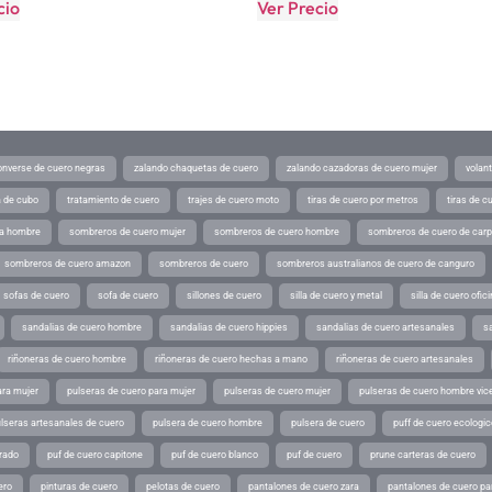
cio
Ver Precio
converse de cuero negras
zalando chaquetas de cuero
zalando cazadoras de cuero mujer
volan
a de cubo
tratamiento de cuero
trajes de cuero moto
tiras de cuero por metros
tiras de c
ra hombre
sombreros de cuero mujer
sombreros de cuero hombre
sombreros de cuero de car
sombreros de cuero amazon
sombreros de cuero
sombreros australianos de cuero de canguro
sofas de cuero
sofa de cuero
sillones de cuero
silla de cuero y metal
silla de cuero ofic
sandalias de cuero hombre
sandalias de cuero hippies
sandalias de cuero artesanales
s
riñoneras de cuero hombre
riñoneras de cuero hechas a mano
riñoneras de cuero artesanales
ara mujer
pulseras de cuero para mujer
pulseras de cuero mujer
pulseras de cuero hombre vic
lseras artesanales de cuero
pulsera de cuero hombre
pulsera de cuero
puff de cuero ecologic
rado
puf de cuero capitone
puf de cuero blanco
puf de cuero
prune carteras de cuero
ero
pinturas de cuero
pelotas de cuero
pantalones de cuero zara
pantalones de cuero p