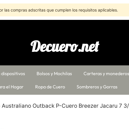
r las compras adscritas que cumplen los requisitos aplicables.
Decuero.net
 dispositivos
Bolsos y Mochilas
Carteras y monedero
ra el Hogar
Ropa de Cuero
Sombreros y Gorras
 Australiano Outback P-Cuero Breezer Jacaru 7 3