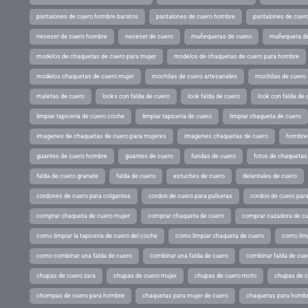
pantalones de cuero hombre baratos
pantalones de cuero hombre
pantalones de cuer
neceser de cuero hombre
neceser de cuero
muñequeras de cuero
muñequera de
modelos de chaquetas de cuero para mujer
modelos de chaquetas de cuero para hombre
modelos chaquetas de cuero mujer
mochilas de cuero artesanales
mochilas de cuero
maletas de cuero
looks con falda de cuero
look falda de cuero
look con falda de 
limpiar tapiceria de cuero coche
limpiar tapiceria de cuero
limpiar chaqueta de cuero
imagenes de chaquetas de cuero para mujeres
imagenes chaquetas de cuero
hombres
guantes de cuero hombre
guantes de cuero
fundas de cuero
fotos de chaquetas
falda de cuero granate
falda de cuero
estuches de cuero
delantales de cuero
cordones de cuero para colgantes
cordon de cuero para pulseras
cordon de cuero par
comprar chaqueta de cuero mujer
comprar chaqueta de cuero
comprar cazadora de c
como limpiar la tapiceria de cuero del coche
como limpiar chaqueta de cuero
como limp
como combinar una falda de cuero
combinar una falda de cuero
combinar falda de cue
chupas de cuero zara
chupas de cuero mujer
chupas de cuero moto
chupas de 
chompas de cuero para hombre
chaquetas para mujer de cuero
chaquetas para hombr