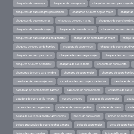
chaquetas de cuero roja
chaquetas de cuero precio
chaquetas de cuero para mujer d
chaquetas de cuero negras para hombre
chaquetas de cuero negras mujer
chaquetas 
chaquetas de cuero moteras
chaquetas de cuero mango
chaquetas de cuero hombre 
chaquetas de cuero de mujer
chaquetas de cuero de dama
chaquetas de cuero de col
chaquetas de cuero blancas para hombre
chaquetas de cuero baratas mujer
chaqueta
chaqueta de cuero verde hombre
chaqueta de cuero verde
chaqueta de cuero stradivar
chaqueta de cuero para dama
chaqueta de cuero negra mujer
chaqueta de cuero mujer
chaqueta de cuero de hombre
chaqueta de cuero dama
chaqueta de cuero corta
chamarras de cuero para hombre
chamarra de cuero mujer
chamarra de cuero hombr
cazadoras de cuero mujer zara
cazadoras de cuero mujer stradivarius
cazadoras de cue
cazadoras de cuero hombre baratas
cazadoras de cuero hombre
cazadoras de cuero
cazadora de cuero estilo motero
cascos de cuero
casacas de cuero mujer
casac
carteras de cuero argentinas
carteras de cuero argentina
carteras de cuero
cart
bolsos de cuero para hombre artesanales
bolsos de cuero online
bolsos de cuero muje
bolsos artesanales de cuero hechos a mano
bolso de cuero mujer
bolso de cuero hec
boinas de cuero hombre
boinas de cuero
boinas de caza
boina piel hombre