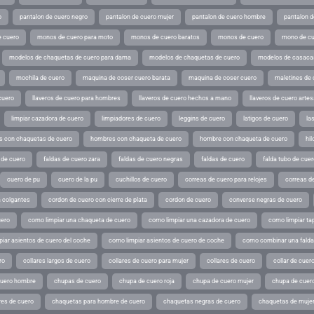
o
pantalon de cuero negro
pantalon de cuero mujer
pantalon de cuero hombre
pantalon d
 cuero
monos de cuero para moto
monos de cuero baratos
monos de cuero
mono de cu
modelos de chaquetas de cuero para dama
modelos de chaquetas de cuero
modelos de casaca
mochila de cuero
maquina de coser cuero barata
maquina de coser cuero
maletines de 
cuero
llaveros de cuero para hombres
llaveros de cuero hechos a mano
llaveros de cuero arte
limpiar cazadora de cuero
limpiadores de cuero
leggins de cuero
latigos de cuero
la
 con chaquetas de cuero
hombres con chaqueta de cuero
hombre con chaqueta de cuero
hil
 de cuero
faldas de cuero zara
faldas de cuero negras
faldas de cuero
falda tubo de cuer
cuero de pu
cuero de la pu
cuchillos de cuero
correas de cuero para relojes
correas de
a colgantes
cordon de cuero con cierre de plata
cordon de cuero
converse negras de cuero
uero
como limpiar una chaqueta de cuero
como limpiar una cazadora de cuero
como limpiar ta
iar asientos de cuero del coche
como limpiar asientos de cuero de coche
como combinar una falda 
ro
collares largos de cuero
collares de cuero para mujer
collares de cuero
collar de cuer
cuero hombre
chupas de cuero
chupa de cuero roja
chupa de cuero mujer
chupa de cuer
es de cuero
chaquetas para hombre de cuero
chaquetas negras de cuero
chaquetas de mujer