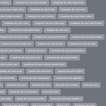
a hombres
chaquetas de cuero para hombre
chaquetas de cuero negro mujer
as de cuero mujer cortas
chaquetas de cuero mujer
chaquetas de cuero moto
 cuero hombre amazon
chaquetas de cuero hombre
chaquetas de cuero estilo motero
chaquetas de cuero chica
chaquetas de cuero cafe mujer
chaquetas de cuero cafe hombre
mbre
chaqueta de cuero zara hombre
chaqueta de cuero zara
chaqueta de cuero para mujer
chaqueta de cuero para hombres
chaqueta de cuero para hombre
chaqueta de cuero hombre zara
chaqueta de cuero hombre
chaqueta de cuero de mujer
nclas de cuero hombre
chanclas de cuero
chamarras de cuero para hombres
 rojas
cazadoras de cuero para moto
cazadoras de cuero para hombre
 cuero hombre zara
cazadoras de cuero hombre massimo dutti
azadora de cuero mujer
cazadora de cuero moto
cazadora de cuero hombre
bre artesanales
carteras de cuero artesanales
carteras de cuero argentino
ro
brazaletes de cuero
brazalete de cuero
botas de cuero hombre
botas de cuero
mbre
bolsos de cuero artesanales
bolsos de cuero
 para mujer
boinas de cuero para hombre
boinas de cuero para caballeros
boina de cuero de mujer
boina cuero hombre
boina cuero
bandoleras de cuero