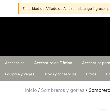
En calidad de Afiliado de Amazon, obtengo ingresos po
Accesorios
Accesorios de Oficina
Accesorios para
Equipaje y Viajes
Joyas y accesorios
Otros
Pa
Inicio
/
Sombreros y gorras
/ Sombrero