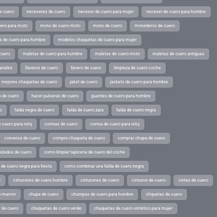
e cuero
neceseres de cuero
neceser de cuero para mujer
neceser de cuero para hombre
ero para moto
mono de cuero moto
mono de cuero
monederos de cuero
s de cuero para hombre
modelos chaquetas de cuero para mujer
cuero
maletas de cuero para hombre
maletas de cuero moto
maletas de cuero antiguas
sanales
llaveros de cuero
llavero de cuero
limpieza de cuero coche
s mejores chaquetas de cuero
jaket de cuero
jackets de cuero para hombre
o de cuero
hacer pulseras de cuero
guantes de cuero para hombre
o
falda negra de cuero
falda de cuero zara
falda de cuero negra
 cuero para reloj
correas de cuero
correa de cuero para reloj
converse de cuero
compro chaqueta de cuero
comprar chupa de cuero
pizados de cuero
como limpiar tapiceria de cuero del coche
de cuero negra para fiesta
como combinar una falda de cuero negra
o
cinturones de cuero hombre
cinturones de cuero
cinturon de cuero
cintas de cuero
o marron
chupa de cuero
chumpas de cuero para hombre
chquetas de cuero
 de cuero
chaquetas de cuero verde
chaquetas de cuero sintetico para mujer