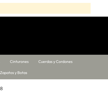
s
Cinturones
Cuerdas y Cordones
Zapatos y Botas
/8