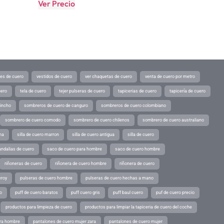
Ver Precio
tes de cuero
vestidos de cuero
ver chaquetas de cuero
venta de cuero por metro
uero
tela de cuero
tejer pulseras de cuero
tapicerias de cuero
tapicería de cuero
pincho
sombreros de cuero de canguro
sombreros de cuero colombiano
sombrero de cuero comodo
sombrero de cuero chilenos
sombrero de cuero australiano
ina
silla de cuero marron
silla de cuero antigua
silla de cuero
andalias de cuero
saco de cuero para hombre
saco de cuero hombre
riñoneras de cuero
riñonera de cuero hombre
riñonera de cuero
eroy
pulseras de cuero hombre
pulseras de cuero hechas a mano
o
puff de cuero baratos
puff cuero gris
puff baul cuero
puf de cuero precio
productos para limpieza de cuero
productos para limpiar la tapiceria de cuero del coche
ara hombre
pantalones de cuero mujer zara
pantalones de cuero mujer