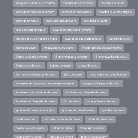
maquina de coser cuero barata
maquina de coser cuero
maletines de cuero
maletas de cuero para hombre
maletas de cuero moto
maletas de cuero antiguas
maletas de cuero
looks con falda de cuero
look falda de cuero
look con falda de cuero
llaveros de cuero para hombres
llaveros de cuero hechos a mano
llaveros de cuero artesanales
llaveros de cuero
llavero de cuero
limpieza de cuero coche
limpiar tapiceria de cuero coche
limpiar tapiceria de cuero
limpiar chaqueta de cuero
limpiar cazadora de cuero
limpiadores de cuero
leggins de cuero
latigos de cuero
las mejores chaquetas de cuero
jaket de cuero
jackets de cuero para hombre
imagenes de chaquetas de cuero para mujeres
imagenes chaquetas de cuero
hombres con chaquetas de cuero
hombres con chaqueta de cuero
hombre con chaqueta de cuero
hilo de cuero
hacer pulseras de cuero
guantes de cuero para hombre
guantes de cuero hombre
guantes de cuero
fundas de cuero
fotos de chaquetas de cuero
faldas de cuero zara
faldas de cuero negras
faldas de cuero
falda tubo de cuero
falda negra de cuero
falda de cuero zara
falda de cuero negra