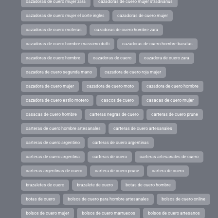
cazadoras de cuero mujer zara
cazadoras de cuero mujer stradivarius
cazadoras de cuero mujer el corte ingles
cazadoras de cuero mujer
cazadoras de cuero moteras
cazadoras de cuero hombre zara
cazadoras de cuero hombre massimo dutti
cazadoras de cuero hombre baratas
cazadoras de cuero hombre
cazadoras de cuero
cazadora de cuero zara
cazadora de cuero segunda mano
cazadora de cuero roja mujer
cazadora de cuero mujer
cazadora de cuero moto
cazadora de cuero hombre
cazadora de cuero estilo motero
cascos de cuero
casacas de cuero mujer
casacas de cuero hombre
carteras negras de cuero
carteras de cuero prune
carteras de cuero hombre artesanales
carteras de cuero artesanales
carteras de cuero argentino
carteras de cuero argentinas
carteras de cuero argentina
carteras de cuero
carteras artesanales de cuero
carteras argentinas de cuero
cartera de cuero prune
cartera de cuero
brazaletes de cuero
brazalete de cuero
botas de cuero hombre
botas de cuero
bolsos de cuero para hombre artesanales
bolsos de cuero online
bolsos de cuero mujer
bolsos de cuero marruecos
bolsos de cuero artesanos