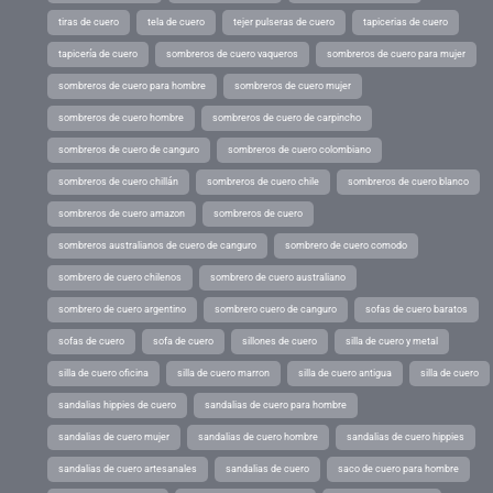
tiras de cuero
tela de cuero
tejer pulseras de cuero
tapicerias de cuero
tapicería de cuero
sombreros de cuero vaqueros
sombreros de cuero para mujer
sombreros de cuero para hombre
sombreros de cuero mujer
sombreros de cuero hombre
sombreros de cuero de carpincho
sombreros de cuero de canguro
sombreros de cuero colombiano
sombreros de cuero chillán
sombreros de cuero chile
sombreros de cuero blanco
sombreros de cuero amazon
sombreros de cuero
sombreros australianos de cuero de canguro
sombrero de cuero comodo
sombrero de cuero chilenos
sombrero de cuero australiano
sombrero de cuero argentino
sombrero cuero de canguro
sofas de cuero baratos
sofas de cuero
sofa de cuero
sillones de cuero
silla de cuero y metal
silla de cuero oficina
silla de cuero marron
silla de cuero antigua
silla de cuero
sandalias hippies de cuero
sandalias de cuero para hombre
sandalias de cuero mujer
sandalias de cuero hombre
sandalias de cuero hippies
sandalias de cuero artesanales
sandalias de cuero
saco de cuero para hombre