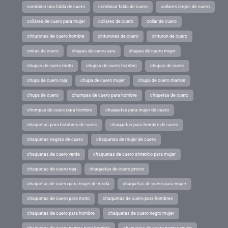
combinar una falda de cuero
combinar falda de cuero
collares largos de cuero
collares de cuero para mujer
collares de cuero
collar de cuero
cinturones de cuero hombre
cinturones de cuero
cinturon de cuero
cintas de cuero
chupas de cuero zara
chupas de cuero mujer
chupas de cuero moto
chupas de cuero hombre
chupas de cuero
chupa de cuero roja
chupa de cuero mujer
chupa de cuero marron
chupa de cuero
chumpas de cuero para hombre
chquetas de cuero
chompas de cuero para hombre
chaquetas para mujer de cuero
chaquetas para hombres de cuero
chaquetas para hombre de cuero
chaquetas negras de cuero
chaquetas de mujer de cuero
chaquetas de cuero verde
chaquetas de cuero sintetico para mujer
chaquetas de cuero roja
chaquetas de cuero precio
chaquetas de cuero para mujer de moda
chaquetas de cuero para mujer
chaquetas de cuero para moto
chaquetas de cuero para hombres
chaquetas de cuero para hombre
chaquetas de cuero negro mujer
chaquetas de cuero negras para hombre
chaquetas de cuero negras mujer