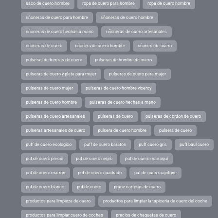
saco de cuero hombre
ropa de cuero para hombre
ropa de cuero hombre
riñoneras de cuero para hombre
riñoneras de cuero hombre
riñoneras de cuero hechas a mano
riñoneras de cuero artesanales
riñoneras de cuero
riñonera de cuero hombre
riñonera de cuero
pulseras de trenzas de cuero
pulseras de hombre de cuero
pulseras de cuero y plata para mujer
pulseras de cuero para mujer
pulseras de cuero mujer
pulseras de cuero hombre viceroy
pulseras de cuero hombre
pulseras de cuero hechas a mano
pulseras de cuero artesanales
pulseras de cuero
pulseras de cordon de cuero
pulseras artesanales de cuero
pulsera de cuero hombre
pulsera de cuero
puff de cuero ecologico
puff de cuero baratos
puff cuero gris
puff baul cuero
puf de cuero precio
puf de cuero negro
puf de cuero marroqui
puf de cuero marron
puf de cuero cuadrado
puf de cuero capitone
puf de cuero blanco
puf de cuero
prune carteras de cuero
productos para limpieza de cuero
productos para limpiar la tapiceria de cuero del coche
productos para limpiar cuero de coches
precios de chaquetas de cuero