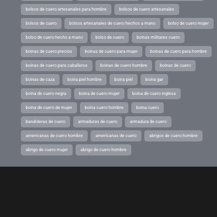
bolsos de cuero artesanales para hombre
bolsos de cuero artesanales
bolsos de cuero
bolsos artesanales de cuero hechos a mano
bolso de cuero mujer
bolso de cuero hecho a mano
bolso de cuero
boinas militares cuero
boinas de cuero precios
boinas de cuero para mujer
boinas de cuero para hombre
boinas de cuero para caballeros
boinas de cuero hombre
boinas de cuero
boinas de caza
boina piel hombre
boina piel
boina gar
boina de cuero negra
boina de cuero mujer
boina de cuero inglesa
boina de cuero de mujer
boina cuero hombre
boina cuero
bandoleras de cuero
armaduras de cuero
armadura de cuero
americanas de cuero hombre
americanas de cuero
abrigos de cuero hombre
abrigo de cuero mujer
abrigo de cuero hombre