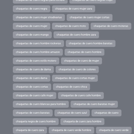
chaquetas de cuero negra
chaquetas de cuero mujer zara
chaquetas de cuero mujer stradivarius
chaquetas de cuero mujer cortas
chaquetas de cuero mujer
chaquetas de cuero moto
chaquetas de cuero moteras
chaquetas de cuero mango
chaquetas de cuero hombre zara
chaquetas de cuero hombre rockeras
chaquetas de cuero hombre baratas
chaquetas de cuero hombre amazon
chaquetas de cuero hombre
chaquetas de cuero estilo motero
chaquetas de cuero de mujer
chaquetas de cuero de dama
chaquetas de cuero de colores
chaquetas de cuero dama
chaquetas de cuero cortas mujer
chaquetas de cuero cortas
chaquetas de cuero chica
chaquetas de cuero cafe mujer
chaquetas de cuero cafe hombre
chaquetas de cuero blancas para hombre
chaquetas de cuero baratas mujer
chaquetas de cuero baratas
chaquetas de cuero azul
chaquetas de cuero
chaqueta negra de cuero hombre
chaqueta de cuero zara hombre
chaqueta de cuero zara
chaqueta de cuero verde hombre
chaqueta de cuero verde