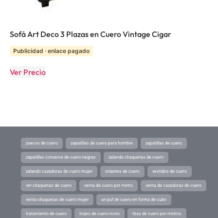
Sofá Art Deco 3 Plazas en Cuero Vintage Cigar
Publicidad · enlace pagado
Ver Precio
zuecos de cuero
zapatillas de cuero para hombre
zapatillas de cuero
zapatillas converse de cuero negras
zalando chaquetas de cuero
zalando cazadoras de cuero mujer
volantes de cuero
vestidos de cuero
ver chaquetas de cuero
venta de cuero por metro
venta de cazadoras de cuero
venta chaquetas de cuero mujer
un puf de cuero en forma de cubo
tratamiento de cuero
trajes de cuero moto
tiras de cuero por metros