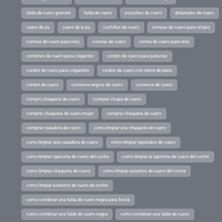
falda de cuero granate
falda de cuero
estuches de cuero
delantales de cuero
cuero de pu
cuero de la pu
cuchillos de cuero
correas de cuero para relojes
correas de cuero para reloj
correas de cuero
correa de cuero para reloj
cordones de cuero para colgantes
cordon de cuero para pulseras
cordon de cuero para colgantes
cordon de cuero con cierre de plata
cordon de cuero
converse negras de cuero
converse de cuero
compro chaqueta de cuero
comprar chupa de cuero
comprar chaqueta de cuero mujer
comprar chaqueta de cuero
comprar cazadora de cuero
como limpiar una chaqueta de cuero
como limpiar una cazadora de cuero
como limpiar tapizados de cuero
como limpiar tapiceria de cuero del coche
como limpiar la tapiceria de cuero del coche
como limpiar chaqueta de cuero
como limpiar asientos de cuero del coche
como limpiar asientos de cuero de coche
como combinar una falda de cuero negra para fiesta
como combinar una falda de cuero negra
como combinar una falda de cuero