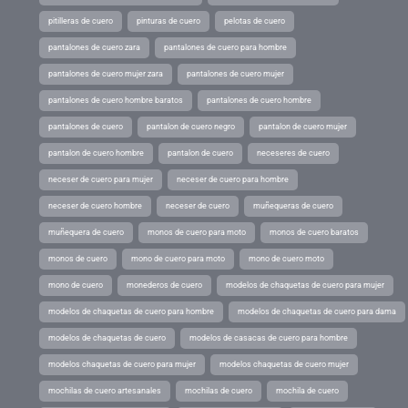
pitilleras de cuero
pinturas de cuero
pelotas de cuero
pantalones de cuero zara
pantalones de cuero para hombre
pantalones de cuero mujer zara
pantalones de cuero mujer
pantalones de cuero hombre baratos
pantalones de cuero hombre
pantalones de cuero
pantalon de cuero negro
pantalon de cuero mujer
pantalon de cuero hombre
pantalon de cuero
neceseres de cuero
neceser de cuero para mujer
neceser de cuero para hombre
neceser de cuero hombre
neceser de cuero
muñequeras de cuero
muñequera de cuero
monos de cuero para moto
monos de cuero baratos
monos de cuero
mono de cuero para moto
mono de cuero moto
mono de cuero
monederos de cuero
modelos de chaquetas de cuero para mujer
modelos de chaquetas de cuero para hombre
modelos de chaquetas de cuero para dama
modelos de chaquetas de cuero
modelos de casacas de cuero para hombre
modelos chaquetas de cuero para mujer
modelos chaquetas de cuero mujer
mochilas de cuero artesanales
mochilas de cuero
mochila de cuero