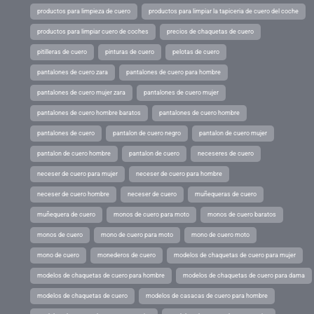
productos para limpieza de cuero
productos para limpiar la tapiceria de cuero del coche
productos para limpiar cuero de coches
precios de chaquetas de cuero
pitilleras de cuero
pinturas de cuero
pelotas de cuero
pantalones de cuero zara
pantalones de cuero para hombre
pantalones de cuero mujer zara
pantalones de cuero mujer
pantalones de cuero hombre baratos
pantalones de cuero hombre
pantalones de cuero
pantalon de cuero negro
pantalon de cuero mujer
pantalon de cuero hombre
pantalon de cuero
neceseres de cuero
neceser de cuero para mujer
neceser de cuero para hombre
neceser de cuero hombre
neceser de cuero
muñequeras de cuero
muñequera de cuero
monos de cuero para moto
monos de cuero baratos
monos de cuero
mono de cuero para moto
mono de cuero moto
mono de cuero
monederos de cuero
modelos de chaquetas de cuero para mujer
modelos de chaquetas de cuero para hombre
modelos de chaquetas de cuero para dama
modelos de chaquetas de cuero
modelos de casacas de cuero para hombre