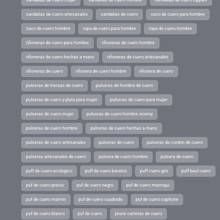
sandalias de cuero mujer
sandalias de cuero hombre
sandalias de cuero hippies
sandalias de cuero artesanales
sandalias de cuero
saco de cuero para hombre
saco de cuero hombre
ropa de cuero para hombre
ropa de cuero hombre
riñoneras de cuero para hombre
riñoneras de cuero hombre
riñoneras de cuero hechas a mano
riñoneras de cuero artesanales
riñoneras de cuero
riñonera de cuero hombre
riñonera de cuero
pulseras de trenzas de cuero
pulseras de hombre de cuero
pulseras de cuero y plata para mujer
pulseras de cuero para mujer
pulseras de cuero mujer
pulseras de cuero hombre viceroy
pulseras de cuero hombre
pulseras de cuero hechas a mano
pulseras de cuero artesanales
pulseras de cuero
pulseras de cordon de cuero
pulseras artesanales de cuero
pulsera de cuero hombre
pulsera de cuero
puff de cuero ecologico
puff de cuero baratos
puff cuero gris
puff baul cuero
puf de cuero precio
puf de cuero negro
puf de cuero marroqui
puf de cuero marron
puf de cuero cuadrado
puf de cuero capitone
puf de cuero blanco
puf de cuero
prune carteras de cuero