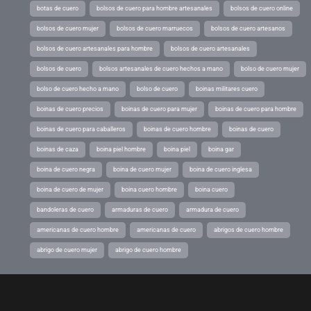
botas de cuero
bolsos de cuero para hombre artesanales
bolsos de cuero online
bolsos de cuero mujer
bolsos de cuero marruecos
bolsos de cuero artesanos
bolsos de cuero artesanales para hombre
bolsos de cuero artesanales
bolsos de cuero
bolsos artesanales de cuero hechos a mano
bolso de cuero mujer
bolso de cuero hecho a mano
bolso de cuero
boinas militares cuero
boinas de cuero precios
boinas de cuero para mujer
boinas de cuero para hombre
boinas de cuero para caballeros
boinas de cuero hombre
boinas de cuero
boinas de caza
boina piel hombre
boina piel
boina gar
boina de cuero negra
boina de cuero mujer
boina de cuero inglesa
boina de cuero de mujer
boina cuero hombre
boina cuero
bandoleras de cuero
armaduras de cuero
armadura de cuero
americanas de cuero hombre
americanas de cuero
abrigos de cuero hombre
abrigo de cuero mujer
abrigo de cuero hombre