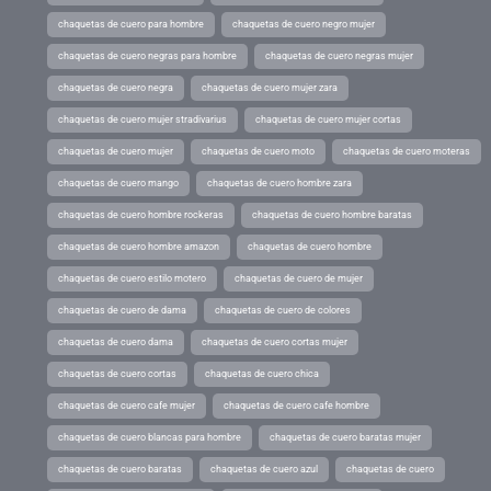
chaquetas de cuero para hombre
chaquetas de cuero negro mujer
chaquetas de cuero negras para hombre
chaquetas de cuero negras mujer
chaquetas de cuero negra
chaquetas de cuero mujer zara
chaquetas de cuero mujer stradivarius
chaquetas de cuero mujer cortas
chaquetas de cuero mujer
chaquetas de cuero moto
chaquetas de cuero moteras
chaquetas de cuero mango
chaquetas de cuero hombre zara
chaquetas de cuero hombre rockeras
chaquetas de cuero hombre baratas
chaquetas de cuero hombre amazon
chaquetas de cuero hombre
chaquetas de cuero estilo motero
chaquetas de cuero de mujer
chaquetas de cuero de dama
chaquetas de cuero de colores
chaquetas de cuero dama
chaquetas de cuero cortas mujer
chaquetas de cuero cortas
chaquetas de cuero chica
chaquetas de cuero cafe mujer
chaquetas de cuero cafe hombre
chaquetas de cuero blancas para hombre
chaquetas de cuero baratas mujer
chaquetas de cuero baratas
chaquetas de cuero azul
chaquetas de cuero