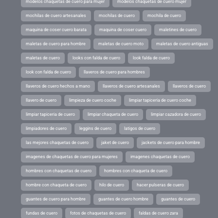
modelos chaquetas de cuero para mujer
modelos chaquetas de cuero mujer
mochilas de cuero artesanales
mochilas de cuero
mochila de cuero
maquina de coser cuero barata
maquina de coser cuero
maletines de cuero
maletas de cuero para hombre
maletas de cuero moto
maletas de cuero antiguas
maletas de cuero
looks con falda de cuero
look falda de cuero
look con falda de cuero
llaveros de cuero para hombres
llaveros de cuero hechos a mano
llaveros de cuero artesanales
llaveros de cuero
llavero de cuero
limpieza de cuero coche
limpiar tapiceria de cuero coche
limpiar tapiceria de cuero
limpiar chaqueta de cuero
limpiar cazadora de cuero
limpiadores de cuero
leggins de cuero
latigos de cuero
las mejores chaquetas de cuero
jaket de cuero
jackets de cuero para hombre
imagenes de chaquetas de cuero para mujeres
imagenes chaquetas de cuero
hombres con chaquetas de cuero
hombres con chaqueta de cuero
hombre con chaqueta de cuero
hilo de cuero
hacer pulseras de cuero
guantes de cuero para hombre
guantes de cuero hombre
guantes de cuero
fundas de cuero
fotos de chaquetas de cuero
faldas de cuero zara