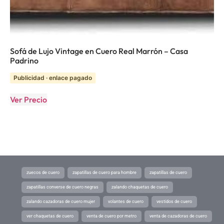
Sofá de Lujo Vintage en Cuero Real Marrón – Casa
Padrino
Publicidad · enlace pagado
Ver Precio
zuecos de cuero
zapatillas de cuero para hombre
zapatillas de cuero
zapatillas converse de cuero negras
zalando chaquetas de cuero
zalando cazadoras de cuero mujer
volantes de cuero
vestidos de cuero
ver chaquetas de cuero
venta de cuero por metro
venta de cazadoras de cuero