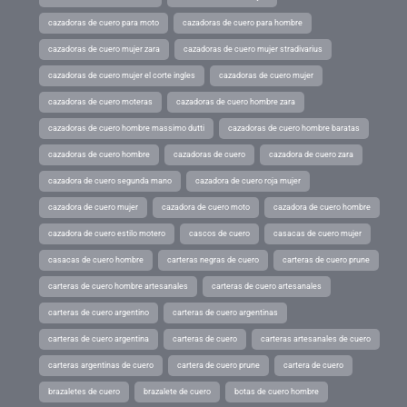
cazadoras de cuero para moto
cazadoras de cuero para hombre
cazadoras de cuero mujer zara
cazadoras de cuero mujer stradivarius
cazadoras de cuero mujer el corte ingles
cazadoras de cuero mujer
cazadoras de cuero moteras
cazadoras de cuero hombre zara
cazadoras de cuero hombre massimo dutti
cazadoras de cuero hombre baratas
cazadoras de cuero hombre
cazadoras de cuero
cazadora de cuero zara
cazadora de cuero segunda mano
cazadora de cuero roja mujer
cazadora de cuero mujer
cazadora de cuero moto
cazadora de cuero hombre
cazadora de cuero estilo motero
cascos de cuero
casacas de cuero mujer
casacas de cuero hombre
carteras negras de cuero
carteras de cuero prune
carteras de cuero hombre artesanales
carteras de cuero artesanales
carteras de cuero argentino
carteras de cuero argentinas
carteras de cuero argentina
carteras de cuero
carteras artesanales de cuero
carteras argentinas de cuero
cartera de cuero prune
cartera de cuero
brazaletes de cuero
brazalete de cuero
botas de cuero hombre