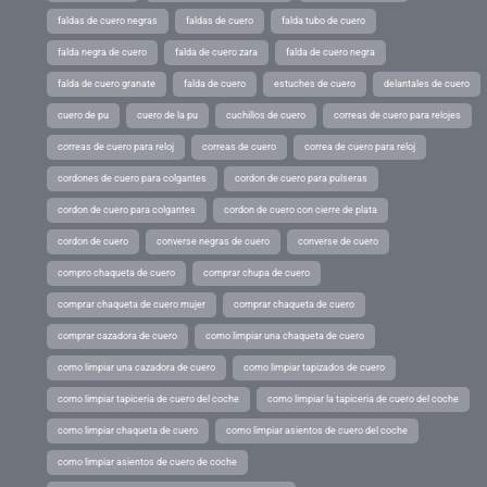
faldas de cuero negras
faldas de cuero
falda tubo de cuero
falda negra de cuero
falda de cuero zara
falda de cuero negra
falda de cuero granate
falda de cuero
estuches de cuero
delantales de cuero
cuero de pu
cuero de la pu
cuchillos de cuero
correas de cuero para relojes
correas de cuero para reloj
correas de cuero
correa de cuero para reloj
cordones de cuero para colgantes
cordon de cuero para pulseras
cordon de cuero para colgantes
cordon de cuero con cierre de plata
cordon de cuero
converse negras de cuero
converse de cuero
compro chaqueta de cuero
comprar chupa de cuero
comprar chaqueta de cuero mujer
comprar chaqueta de cuero
comprar cazadora de cuero
como limpiar una chaqueta de cuero
como limpiar una cazadora de cuero
como limpiar tapizados de cuero
como limpiar tapiceria de cuero del coche
como limpiar la tapiceria de cuero del coche
como limpiar chaqueta de cuero
como limpiar asientos de cuero del coche
como limpiar asientos de cuero de coche