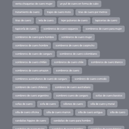
venta chaquetas de cuero mujer
un puf de cuero en forma de cubo
tratamiento de cuero
trajes de cuero moto
tiras de cuero por metros
tiras de cuero
tela de cuero
tejer pulseras de cuero
tapicerias de cuero
tapicería de cuero
sombreros de cuero vaqueros
sombreros de cuero para mujer
sombreros de cuero para hombre
sombreros de cuero mujer
sombreros de cuero hombre
sombreros de cuero de carpincho
sombreros de cuero de canguro
sombreros de cuero colombiano
sombreros de cuero chillán
sombreros de cuero chile
sombreros de cuero blanco
sombreros de cuero amazon
sombreros de cuero
sombreros australianos de cuero de canguro
sombrero de cuero comodo
sombrero de cuero chilenos
sombrero de cuero australiano
sombrero de cuero argentino
sombrero cuero de canguro
sofas de cuero baratos
sofas de cuero
sofa de cuero
sillones de cuero
silla de cuero y metal
silla de cuero oficina
silla de cuero marron
silla de cuero antigua
silla de cuero
sandalias hippies de cuero
sandalias de cuero para hombre