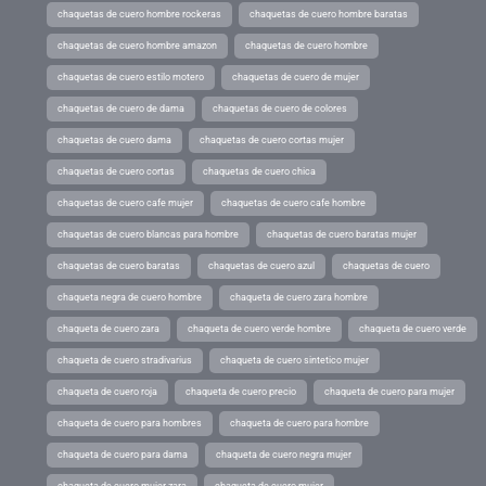
chaquetas de cuero hombre rockeras
chaquetas de cuero hombre baratas
chaquetas de cuero hombre amazon
chaquetas de cuero hombre
chaquetas de cuero estilo motero
chaquetas de cuero de mujer
chaquetas de cuero de dama
chaquetas de cuero de colores
chaquetas de cuero dama
chaquetas de cuero cortas mujer
chaquetas de cuero cortas
chaquetas de cuero chica
chaquetas de cuero cafe mujer
chaquetas de cuero cafe hombre
chaquetas de cuero blancas para hombre
chaquetas de cuero baratas mujer
chaquetas de cuero baratas
chaquetas de cuero azul
chaquetas de cuero
chaqueta negra de cuero hombre
chaqueta de cuero zara hombre
chaqueta de cuero zara
chaqueta de cuero verde hombre
chaqueta de cuero verde
chaqueta de cuero stradivarius
chaqueta de cuero sintetico mujer
chaqueta de cuero roja
chaqueta de cuero precio
chaqueta de cuero para mujer
chaqueta de cuero para hombres
chaqueta de cuero para hombre
chaqueta de cuero para dama
chaqueta de cuero negra mujer