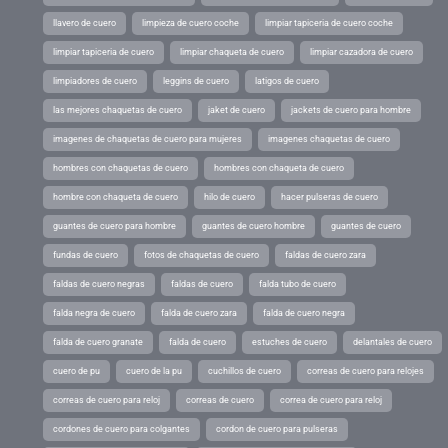
llavero de cuero
limpieza de cuero coche
limpiar tapiceria de cuero coche
limpiar tapiceria de cuero
limpiar chaqueta de cuero
limpiar cazadora de cuero
limpiadores de cuero
leggins de cuero
latigos de cuero
las mejores chaquetas de cuero
jaket de cuero
jackets de cuero para hombre
imagenes de chaquetas de cuero para mujeres
imagenes chaquetas de cuero
hombres con chaquetas de cuero
hombres con chaqueta de cuero
hombre con chaqueta de cuero
hilo de cuero
hacer pulseras de cuero
guantes de cuero para hombre
guantes de cuero hombre
guantes de cuero
fundas de cuero
fotos de chaquetas de cuero
faldas de cuero zara
faldas de cuero negras
faldas de cuero
falda tubo de cuero
falda negra de cuero
falda de cuero zara
falda de cuero negra
falda de cuero granate
falda de cuero
estuches de cuero
delantales de cuero
cuero de pu
cuero de la pu
cuchillos de cuero
correas de cuero para relojes
correas de cuero para reloj
correas de cuero
correa de cuero para reloj
cordones de cuero para colgantes
cordon de cuero para pulseras