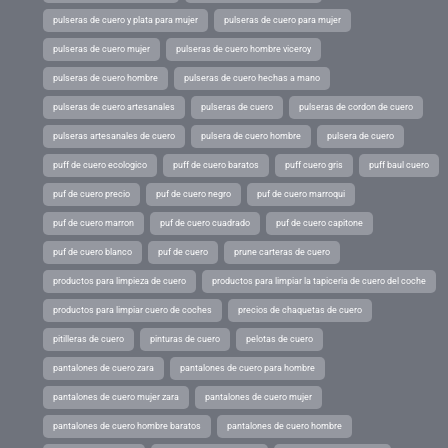
pulseras de cuero y plata para mujer
pulseras de cuero para mujer
pulseras de cuero mujer
pulseras de cuero hombre viceroy
pulseras de cuero hombre
pulseras de cuero hechas a mano
pulseras de cuero artesanales
pulseras de cuero
pulseras de cordon de cuero
pulseras artesanales de cuero
pulsera de cuero hombre
pulsera de cuero
puff de cuero ecologico
puff de cuero baratos
puff cuero gris
puff baul cuero
puf de cuero precio
puf de cuero negro
puf de cuero marroqui
puf de cuero marron
puf de cuero cuadrado
puf de cuero capitone
puf de cuero blanco
puf de cuero
prune carteras de cuero
productos para limpieza de cuero
productos para limpiar la tapiceria de cuero del coche
productos para limpiar cuero de coches
precios de chaquetas de cuero
pitilleras de cuero
pinturas de cuero
pelotas de cuero
pantalones de cuero zara
pantalones de cuero para hombre
pantalones de cuero mujer zara
pantalones de cuero mujer
pantalones de cuero hombre baratos
pantalones de cuero hombre