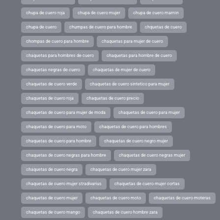
chupa de cuero roja
chupa de cuero mujer
chupa de cuero marron
chupa de cuero
chumpas de cuero para hombre
chquetas de cuero
chompas de cuero para hombre
chaquetas para mujer de cuero
chaquetas para hombres de cuero
chaquetas para hombre de cuero
chaquetas negras de cuero
chaquetas de mujer de cuero
chaquetas de cuero verde
chaquetas de cuero sintetico para mujer
chaquetas de cuero roja
chaquetas de cuero precio
chaquetas de cuero para mujer de moda
chaquetas de cuero para mujer
chaquetas de cuero para moto
chaquetas de cuero para hombres
chaquetas de cuero para hombre
chaquetas de cuero negro mujer
chaquetas de cuero negras para hombre
chaquetas de cuero negras mujer
chaquetas de cuero negra
chaquetas de cuero mujer zara
chaquetas de cuero mujer stradivarius
chaquetas de cuero mujer cortas
chaquetas de cuero mujer
chaquetas de cuero moto
chaquetas de cuero moteras
chaquetas de cuero mango
chaquetas de cuero hombre zara