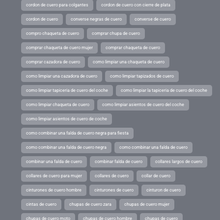
cordon de cuero para colgantes
cordon de cuero con cierre de plata
cordon de cuero
converse negras de cuero
converse de cuero
compro chaqueta de cuero
comprar chupa de cuero
comprar chaqueta de cuero mujer
comprar chaqueta de cuero
comprar cazadora de cuero
como limpiar una chaqueta de cuero
como limpiar una cazadora de cuero
como limpiar tapizados de cuero
como limpiar tapiceria de cuero del coche
como limpiar la tapiceria de cuero del coche
como limpiar chaqueta de cuero
como limpiar asientos de cuero del coche
como limpiar asientos de cuero de coche
como combinar una falda de cuero negra para fiesta
como combinar una falda de cuero negra
como combinar una falda de cuero
combinar una falda de cuero
combinar falda de cuero
collares largos de cuero
collares de cuero para mujer
collares de cuero
collar de cuero
cinturones de cuero hombre
cinturones de cuero
cinturon de cuero
cintas de cuero
chupas de cuero zara
chupas de cuero mujer
chupas de cuero moto
chupas de cuero hombre
chupas de cuero