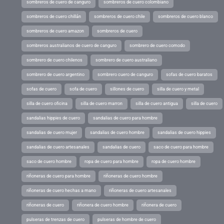
sombreros de cuero de canguro
sombreros de cuero colombiano
sombreros de cuero chillán
sombreros de cuero chile
sombreros de cuero blanco
sombreros de cuero amazon
sombreros de cuero
sombreros australianos de cuero de canguro
sombrero de cuero comodo
sombrero de cuero chilenos
sombrero de cuero australiano
sombrero de cuero argentino
sombrero cuero de canguro
sofas de cuero baratos
sofas de cuero
sofa de cuero
sillones de cuero
silla de cuero y metal
silla de cuero oficina
silla de cuero marron
silla de cuero antigua
silla de cuero
sandalias hippies de cuero
sandalias de cuero para hombre
sandalias de cuero mujer
sandalias de cuero hombre
sandalias de cuero hippies
sandalias de cuero artesanales
sandalias de cuero
saco de cuero para hombre
saco de cuero hombre
ropa de cuero para hombre
ropa de cuero hombre
riñoneras de cuero para hombre
riñoneras de cuero hombre
riñoneras de cuero hechas a mano
riñoneras de cuero artesanales
riñoneras de cuero
riñonera de cuero hombre
riñonera de cuero
pulseras de trenzas de cuero
pulseras de hombre de cuero