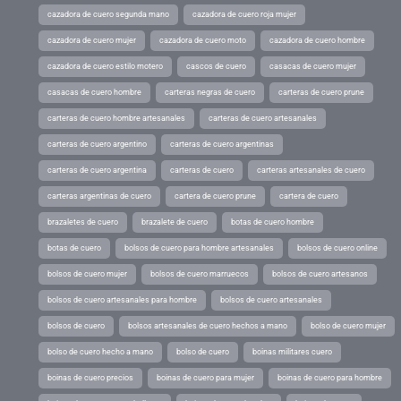
cazadora de cuero segunda mano
cazadora de cuero roja mujer
cazadora de cuero mujer
cazadora de cuero moto
cazadora de cuero hombre
cazadora de cuero estilo motero
cascos de cuero
casacas de cuero mujer
casacas de cuero hombre
carteras negras de cuero
carteras de cuero prune
carteras de cuero hombre artesanales
carteras de cuero artesanales
carteras de cuero argentino
carteras de cuero argentinas
carteras de cuero argentina
carteras de cuero
carteras artesanales de cuero
carteras argentinas de cuero
cartera de cuero prune
cartera de cuero
brazaletes de cuero
brazalete de cuero
botas de cuero hombre
botas de cuero
bolsos de cuero para hombre artesanales
bolsos de cuero online
bolsos de cuero mujer
bolsos de cuero marruecos
bolsos de cuero artesanos
bolsos de cuero artesanales para hombre
bolsos de cuero artesanales
bolsos de cuero
bolsos artesanales de cuero hechos a mano
bolso de cuero mujer
bolso de cuero hecho a mano
bolso de cuero
boinas militares cuero
boinas de cuero precios
boinas de cuero para mujer
boinas de cuero para hombre