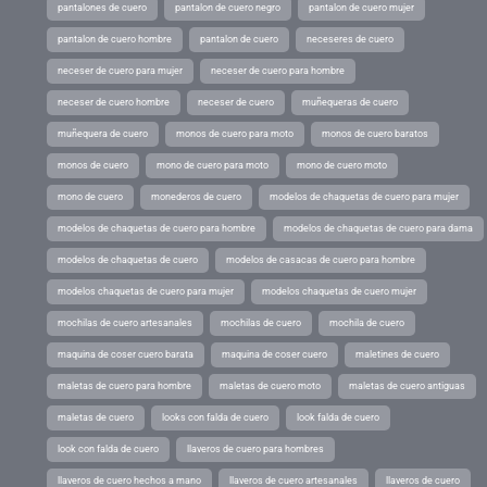
pantalones de cuero
pantalon de cuero negro
pantalon de cuero mujer
pantalon de cuero hombre
pantalon de cuero
neceseres de cuero
neceser de cuero para mujer
neceser de cuero para hombre
neceser de cuero hombre
neceser de cuero
muñequeras de cuero
muñequera de cuero
monos de cuero para moto
monos de cuero baratos
monos de cuero
mono de cuero para moto
mono de cuero moto
mono de cuero
monederos de cuero
modelos de chaquetas de cuero para mujer
modelos de chaquetas de cuero para hombre
modelos de chaquetas de cuero para dama
modelos de chaquetas de cuero
modelos de casacas de cuero para hombre
modelos chaquetas de cuero para mujer
modelos chaquetas de cuero mujer
mochilas de cuero artesanales
mochilas de cuero
mochila de cuero
maquina de coser cuero barata
maquina de coser cuero
maletines de cuero
maletas de cuero para hombre
maletas de cuero moto
maletas de cuero antiguas
maletas de cuero
looks con falda de cuero
look falda de cuero
look con falda de cuero
llaveros de cuero para hombres
llaveros de cuero hechos a mano
llaveros de cuero artesanales
llaveros de cuero