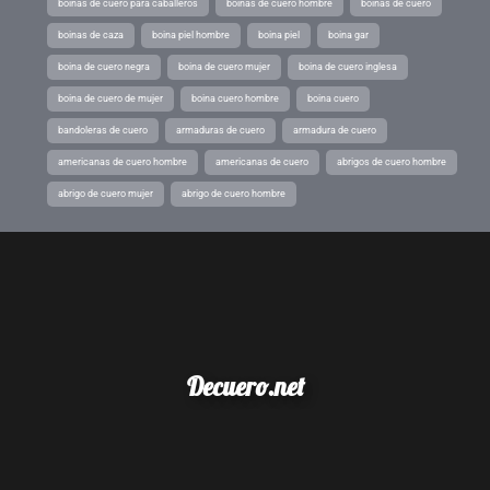
boinas de cuero para caballeros
boinas de cuero hombre
boinas de cuero
boinas de caza
boina piel hombre
boina piel
boina gar
boina de cuero negra
boina de cuero mujer
boina de cuero inglesa
boina de cuero de mujer
boina cuero hombre
boina cuero
bandoleras de cuero
armaduras de cuero
armadura de cuero
americanas de cuero hombre
americanas de cuero
abrigos de cuero hombre
abrigo de cuero mujer
abrigo de cuero hombre
Decuero.net