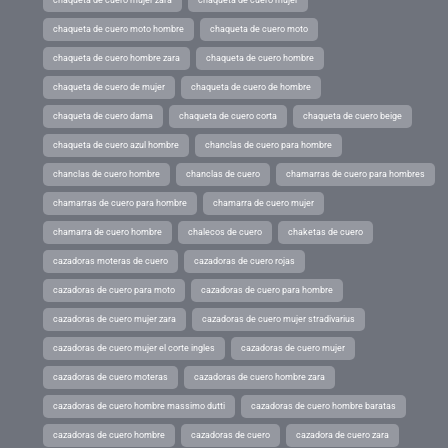
chaqueta de cuero mujer zara
chaqueta de cuero mujer
chaqueta de cuero moto hombre
chaqueta de cuero moto
chaqueta de cuero hombre zara
chaqueta de cuero hombre
chaqueta de cuero de mujer
chaqueta de cuero de hombre
chaqueta de cuero dama
chaqueta de cuero corta
chaqueta de cuero beige
chaqueta de cuero azul hombre
chanclas de cuero para hombre
chanclas de cuero hombre
chanclas de cuero
chamarras de cuero para hombres
chamarras de cuero para hombre
chamarra de cuero mujer
chamarra de cuero hombre
chalecos de cuero
chaketas de cuero
cazadoras moteras de cuero
cazadoras de cuero rojas
cazadoras de cuero para moto
cazadoras de cuero para hombre
cazadoras de cuero mujer zara
cazadoras de cuero mujer stradivarius
cazadoras de cuero mujer el corte ingles
cazadoras de cuero mujer
cazadoras de cuero moteras
cazadoras de cuero hombre zara
cazadoras de cuero hombre massimo dutti
cazadoras de cuero hombre baratas
cazadoras de cuero hombre
cazadoras de cuero
cazadora de cuero zara