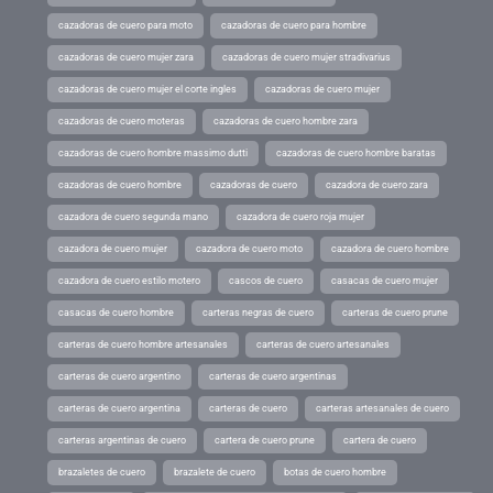
cazadoras de cuero para moto
cazadoras de cuero para hombre
cazadoras de cuero mujer zara
cazadoras de cuero mujer stradivarius
cazadoras de cuero mujer el corte ingles
cazadoras de cuero mujer
cazadoras de cuero moteras
cazadoras de cuero hombre zara
cazadoras de cuero hombre massimo dutti
cazadoras de cuero hombre baratas
cazadoras de cuero hombre
cazadoras de cuero
cazadora de cuero zara
cazadora de cuero segunda mano
cazadora de cuero roja mujer
cazadora de cuero mujer
cazadora de cuero moto
cazadora de cuero hombre
cazadora de cuero estilo motero
cascos de cuero
casacas de cuero mujer
casacas de cuero hombre
carteras negras de cuero
carteras de cuero prune
carteras de cuero hombre artesanales
carteras de cuero artesanales
carteras de cuero argentino
carteras de cuero argentinas
carteras de cuero argentina
carteras de cuero
carteras artesanales de cuero
carteras argentinas de cuero
cartera de cuero prune
cartera de cuero
brazaletes de cuero
brazalete de cuero
botas de cuero hombre