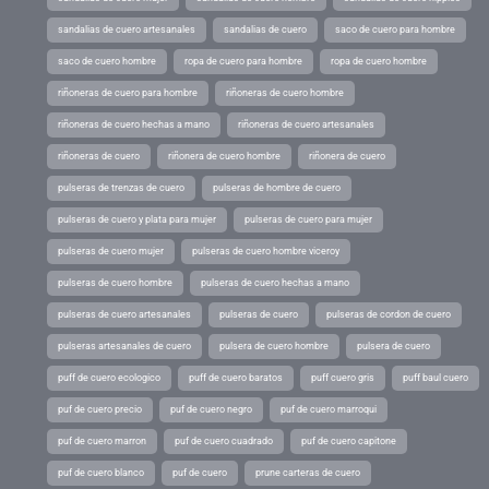
sandalias de cuero artesanales
sandalias de cuero
saco de cuero para hombre
saco de cuero hombre
ropa de cuero para hombre
ropa de cuero hombre
riñoneras de cuero para hombre
riñoneras de cuero hombre
riñoneras de cuero hechas a mano
riñoneras de cuero artesanales
riñoneras de cuero
riñonera de cuero hombre
riñonera de cuero
pulseras de trenzas de cuero
pulseras de hombre de cuero
pulseras de cuero y plata para mujer
pulseras de cuero para mujer
pulseras de cuero mujer
pulseras de cuero hombre viceroy
pulseras de cuero hombre
pulseras de cuero hechas a mano
pulseras de cuero artesanales
pulseras de cuero
pulseras de cordon de cuero
pulseras artesanales de cuero
pulsera de cuero hombre
pulsera de cuero
puff de cuero ecologico
puff de cuero baratos
puff cuero gris
puff baul cuero
puf de cuero precio
puf de cuero negro
puf de cuero marroqui
puf de cuero marron
puf de cuero cuadrado
puf de cuero capitone
puf de cuero blanco
puf de cuero
prune carteras de cuero