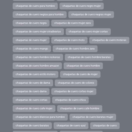
chaquetas de cuero para hombre
chaquetas de cuero negro mujer
chaquetas de cuero negras para hombre
chaquetas de cuero negras mujer
chaquetas de cuero negra
chaquetas de cuero mujer zara
chaquetas de cuero mujer stradivarius
chaquetas de cuero mujer cortas
chaquetas de cuero mujer
chaquetas de cuero moto
chaquetas de cuero moteras
chaquetas de cuero mango
chaquetas de cuero hombre zara
chaquetas de cuero hombre rockeras
chaquetas de cuero hombre baratas
chaquetas de cuero hombre amazon
chaquetas de cuero hombre
chaquetas de cuero estilo motero
chaquetas de cuero de mujer
chaquetas de cuero de dama
chaquetas de cuero de colores
chaquetas de cuero dama
chaquetas de cuero cortas mujer
chaquetas de cuero cortas
chaquetas de cuero chica
chaquetas de cuero cafe mujer
chaquetas de cuero cafe hombre
chaquetas de cuero blancas para hombre
chaquetas de cuero baratas mujer
chaquetas de cuero baratas
chaquetas de cuero azul
chaquetas de cuero