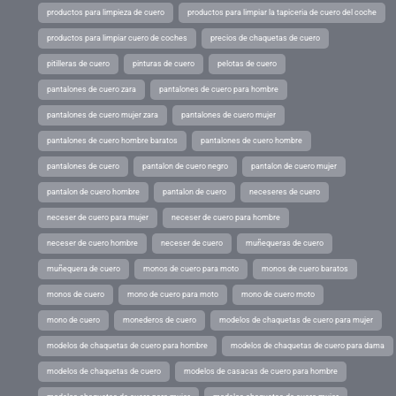
productos para limpieza de cuero
productos para limpiar la tapiceria de cuero del coche
productos para limpiar cuero de coches
precios de chaquetas de cuero
pitilleras de cuero
pinturas de cuero
pelotas de cuero
pantalones de cuero zara
pantalones de cuero para hombre
pantalones de cuero mujer zara
pantalones de cuero mujer
pantalones de cuero hombre baratos
pantalones de cuero hombre
pantalones de cuero
pantalon de cuero negro
pantalon de cuero mujer
pantalon de cuero hombre
pantalon de cuero
neceseres de cuero
neceser de cuero para mujer
neceser de cuero para hombre
neceser de cuero hombre
neceser de cuero
muñequeras de cuero
muñequera de cuero
monos de cuero para moto
monos de cuero baratos
monos de cuero
mono de cuero para moto
mono de cuero moto
mono de cuero
monederos de cuero
modelos de chaquetas de cuero para mujer
modelos de chaquetas de cuero para hombre
modelos de chaquetas de cuero para dama
modelos de chaquetas de cuero
modelos de casacas de cuero para hombre