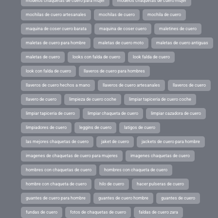
modelos chaquetas de cuero para mujer
modelos chaquetas de cuero mujer
mochilas de cuero artesanales
mochilas de cuero
mochila de cuero
maquina de coser cuero barata
maquina de coser cuero
maletines de cuero
maletas de cuero para hombre
maletas de cuero moto
maletas de cuero antiguas
maletas de cuero
looks con falda de cuero
look falda de cuero
look con falda de cuero
llaveros de cuero para hombres
llaveros de cuero hechos a mano
llaveros de cuero artesanales
llaveros de cuero
llavero de cuero
limpieza de cuero coche
limpiar tapiceria de cuero coche
limpiar tapiceria de cuero
limpiar chaqueta de cuero
limpiar cazadora de cuero
limpiadores de cuero
leggins de cuero
latigos de cuero
las mejores chaquetas de cuero
jaket de cuero
jackets de cuero para hombre
imagenes de chaquetas de cuero para mujeres
imagenes chaquetas de cuero
hombres con chaquetas de cuero
hombres con chaqueta de cuero
hombre con chaqueta de cuero
hilo de cuero
hacer pulseras de cuero
guantes de cuero para hombre
guantes de cuero hombre
guantes de cuero
fundas de cuero
fotos de chaquetas de cuero
faldas de cuero zara