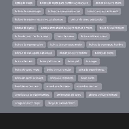
botas de cuero
bolsos de cuero para hombre artesanales
bolsos de cuero online
bolsos de cuero mujer
bolsos de cuero marruecos
bolsos de cuero artesanos
bolsos de cuero artesanales para hombre
bolsos de cuero artesanales
bolsos de cuero
bolsos artesanales de cuero hechos a mano
bolso de cuero mujer
bolso de cuero hecho a mano
bolso de cuero
boinas militares cuero
boinas de cuero precios
boinas de cuero para mujer
boinas de cuero para hombre
boinas de cuero para caballeros
boinas de cuero hombre
boinas de cuero
boinas de caza
boina piel hombre
boina piel
boina gar
boina de cuero negra
boina de cuero mujer
boina de cuero inglesa
boina de cuero de mujer
boina cuero hombre
boina cuero
bandoleras de cuero
armaduras de cuero
armadura de cuero
americanas de cuero hombre
americanas de cuero
abrigos de cuero hombre
abrigo de cuero mujer
abrigo de cuero hombre