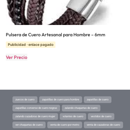
Pulsera de Cuero Artesanal para Hombre – 6mm
Publicidad · enlace pagado
Ver Precio
zuecos de cuero
zapatillas de cuero para hombre
zapatillas de cuero
zapatillas converse de cuero negras
zalando chaquetas de cuero
zalando cazadoras de cuero mujer
volantes de cuero
vestidos de cuero
ver chaquetas de cuero
venta de cuero por metro
venta de cazadoras de cuero