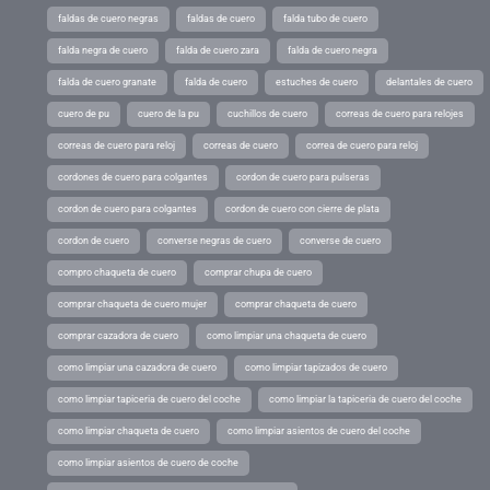
faldas de cuero negras
faldas de cuero
falda tubo de cuero
falda negra de cuero
falda de cuero zara
falda de cuero negra
falda de cuero granate
falda de cuero
estuches de cuero
delantales de cuero
cuero de pu
cuero de la pu
cuchillos de cuero
correas de cuero para relojes
correas de cuero para reloj
correas de cuero
correa de cuero para reloj
cordones de cuero para colgantes
cordon de cuero para pulseras
cordon de cuero para colgantes
cordon de cuero con cierre de plata
cordon de cuero
converse negras de cuero
converse de cuero
compro chaqueta de cuero
comprar chupa de cuero
comprar chaqueta de cuero mujer
comprar chaqueta de cuero
comprar cazadora de cuero
como limpiar una chaqueta de cuero
como limpiar una cazadora de cuero
como limpiar tapizados de cuero
como limpiar tapiceria de cuero del coche
como limpiar la tapiceria de cuero del coche
como limpiar chaqueta de cuero
como limpiar asientos de cuero del coche
como limpiar asientos de cuero de coche