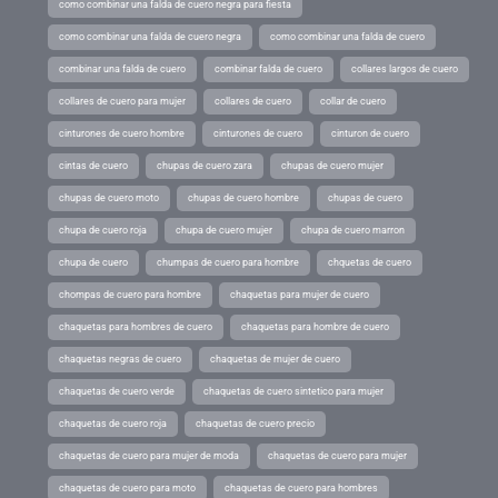
como combinar una falda de cuero negra para fiesta
como combinar una falda de cuero negra
como combinar una falda de cuero
combinar una falda de cuero
combinar falda de cuero
collares largos de cuero
collares de cuero para mujer
collares de cuero
collar de cuero
cinturones de cuero hombre
cinturones de cuero
cinturon de cuero
cintas de cuero
chupas de cuero zara
chupas de cuero mujer
chupas de cuero moto
chupas de cuero hombre
chupas de cuero
chupa de cuero roja
chupa de cuero mujer
chupa de cuero marron
chupa de cuero
chumpas de cuero para hombre
chquetas de cuero
chompas de cuero para hombre
chaquetas para mujer de cuero
chaquetas para hombres de cuero
chaquetas para hombre de cuero
chaquetas negras de cuero
chaquetas de mujer de cuero
chaquetas de cuero verde
chaquetas de cuero sintetico para mujer
chaquetas de cuero roja
chaquetas de cuero precio
chaquetas de cuero para mujer de moda
chaquetas de cuero para mujer
chaquetas de cuero para moto
chaquetas de cuero para hombres