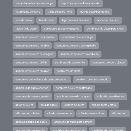
venta chaquetas de cuero mujer
un puf de cuero en forma de cubo
tratamiento de cuero
trajes de cuero moto
tiras de cuero por metros
tiras de cuero
tela de cuero
tejer pulseras de cuero
tapicerias de cuero
tapicería de cuero
sombreros de cuero vaqueros
sombreros de cuero para mujer
sombreros de cuero para hombre
sombreros de cuero mujer
sombreros de cuero hombre
sombreros de cuero de carpincho
sombreros de cuero de canguro
sombreros de cuero colombiano
sombreros de cuero chillán
sombreros de cuero chile
sombreros de cuero blanco
sombreros de cuero amazon
sombreros de cuero
sombreros australianos de cuero de canguro
sombrero de cuero comodo
sombrero de cuero chilenos
sombrero de cuero australiano
sombrero de cuero argentino
sombrero cuero de canguro
sofas de cuero baratos
sofas de cuero
sofa de cuero
sillones de cuero
silla de cuero y metal
silla de cuero oficina
silla de cuero marron
silla de cuero antigua
silla de cuero
sandalias hippies de cuero
sandalias de cuero para hombre
sandalias de cuero mujer
sandalias de cuero hombre
sandalias de cuero hippies