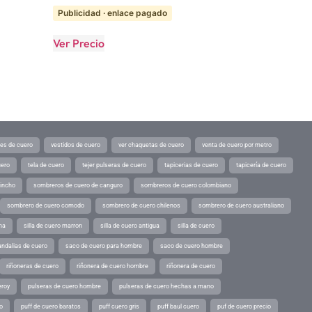
Publicidad · enlace pagado
Ver Precio
tes de cuero
vestidos de cuero
ver chaquetas de cuero
venta de cuero por metro
uero
tela de cuero
tejer pulseras de cuero
tapicerias de cuero
tapicería de cuero
pincho
sombreros de cuero de canguro
sombreros de cuero colombiano
sombrero de cuero comodo
sombrero de cuero chilenos
sombrero de cuero australiano
ina
silla de cuero marron
silla de cuero antigua
silla de cuero
andalias de cuero
saco de cuero para hombre
saco de cuero hombre
riñoneras de cuero
riñonera de cuero hombre
riñonera de cuero
eroy
pulseras de cuero hombre
pulseras de cuero hechas a mano
o
puff de cuero baratos
puff cuero gris
puff baul cuero
puf de cuero precio