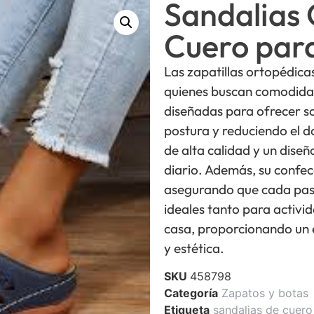
Sandalias 
Cuero par
Las zapatillas ortopédica
quienes buscan comodidad 
diseñadas para ofrecer s
postura y reduciendo el 
de alta calidad y un dise
diario. Además, su confec
asegurando que cada paso
ideales tanto para activid
casa, proporcionando un e
y estética.
SKU
458798
Categoría
Zapatos y botas
Etiqueta
sandalias de cuero