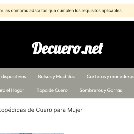
r las compras adscritas que cumplen los requisitos aplicables.
Decuero.net
 dispositivos
Bolsos y Mochilas
Carteras y monedero
ra el Hogar
Ropa de Cuero
Sombreros y Gorras
topédicas de Cuero para Mujer