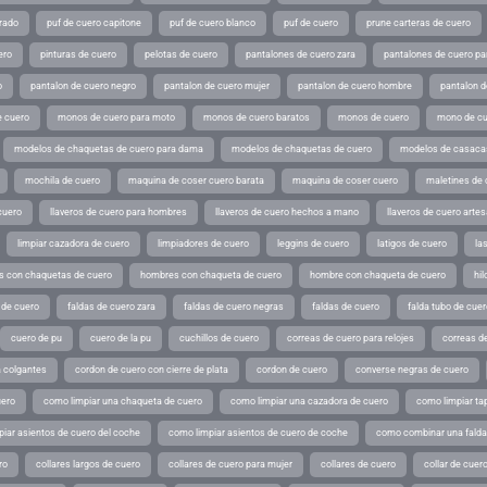
rado
puf de cuero capitone
puf de cuero blanco
puf de cuero
prune carteras de cuero
ero
pinturas de cuero
pelotas de cuero
pantalones de cuero zara
pantalones de cuero p
o
pantalon de cuero negro
pantalon de cuero mujer
pantalon de cuero hombre
pantalon d
 cuero
monos de cuero para moto
monos de cuero baratos
monos de cuero
mono de cu
modelos de chaquetas de cuero para dama
modelos de chaquetas de cuero
modelos de casaca
mochila de cuero
maquina de coser cuero barata
maquina de coser cuero
maletines de 
cuero
llaveros de cuero para hombres
llaveros de cuero hechos a mano
llaveros de cuero arte
limpiar cazadora de cuero
limpiadores de cuero
leggins de cuero
latigos de cuero
la
 con chaquetas de cuero
hombres con chaqueta de cuero
hombre con chaqueta de cuero
hil
 de cuero
faldas de cuero zara
faldas de cuero negras
faldas de cuero
falda tubo de cuer
cuero de pu
cuero de la pu
cuchillos de cuero
correas de cuero para relojes
correas de
a colgantes
cordon de cuero con cierre de plata
cordon de cuero
converse negras de cuero
uero
como limpiar una chaqueta de cuero
como limpiar una cazadora de cuero
como limpiar ta
iar asientos de cuero del coche
como limpiar asientos de cuero de coche
como combinar una falda 
ro
collares largos de cuero
collares de cuero para mujer
collares de cuero
collar de cuer