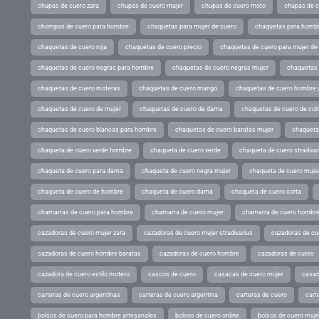
chupas de cuero zara
chupas de cuero mujer
chupas de cuero moto
chupas de 
chompas de cuero para hombre
chaquetas para mujer de cuero
chaquetas para hombr
chaquetas de cuero roja
chaquetas de cuero precio
chaquetas de cuero para mujer d
chaquetas de cuero negras para hombre
chaquetas de cuero negras mujer
chaquetas 
chaquetas de cuero moteras
chaquetas de cuero mango
chaquetas de cuero hombre 
chaquetas de cuero de mujer
chaquetas de cuero de dama
chaquetas de cuero de col
chaquetas de cuero blancas para hombre
chaquetas de cuero baratas mujer
chaqueta
chaqueta de cuero verde hombre
chaqueta de cuero verde
chaqueta de cuero stradivar
chaqueta de cuero para dama
chaqueta de cuero negra mujer
chaqueta de cuero mujer
chaqueta de cuero de hombre
chaqueta de cuero dama
chaqueta de cuero corta
chamarras de cuero para hombre
chamarra de cuero mujer
chamarra de cuero hombr
cazadoras de cuero mujer zara
cazadoras de cuero mujer stradivarius
cazadoras de cue
cazadoras de cuero hombre baratas
cazadoras de cuero hombre
cazadoras de cuero
cazadora de cuero estilo motero
cascos de cuero
casacas de cuero mujer
casac
carteras de cuero argentinas
carteras de cuero argentina
carteras de cuero
cart
bolsos de cuero para hombre artesanales
bolsos de cuero online
bolsos de cuero muje