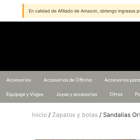
En calidad de Afiliado de Amazon, obtengo ingresos po
Accesorios
Accesorios de Oficina
Accesorios para
Equipaje y Viajes
Joyas y accesorios
Otros
Pa
Inicio
/
Zapatos y botas
/ Sandalias Or