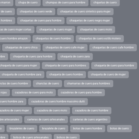
o marron
chupa de cuero
chumpas de cuero para hombre
chquetas de cuero
 de cuero
chaquetas de cuero verde
chaquetas de cuero sintetico para mujer
a hombres
chaquetas de cuero para hombre
chaquetas de cuero negro mujer
as de cuero mujer cortas
chaquetas de cuero mujer
chaquetas de cuero moto
 cuero hombre amazon
chaquetas de cuero hombre
chaquetas de cuero estilo motero
chaquetas de cuero chica
chaquetas de cuero cafe mujer
chaquetas de cuero cafe hombre
mbre
chaqueta de cuero zara hombre
chaqueta de cuero zara
chaqueta de cuero para mujer
chaqueta de cuero para hombres
chaqueta de cuero para hombre
chaqueta de cuero hombre zara
chaqueta de cuero hombre
chaqueta de cuero de mujer
nclas de cuero hombre
chanclas de cuero
chamarras de cuero para hombres
 rojas
cazadoras de cuero para moto
cazadoras de cuero para hombre
 cuero hombre zara
cazadoras de cuero hombre massimo dutti
azadora de cuero mujer
cazadora de cuero moto
cazadora de cuero hombre
bre artesanales
carteras de cuero artesanales
carteras de cuero argentino
ro
brazaletes de cuero
brazalete de cuero
botas de cuero hombre
botas de cuero
mbre
bolsos de cuero artesanales
bolsos de cuero