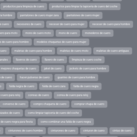
productos para limpieza de cuero
productos para limpiar la tapiceria de cuero del coche
ara hombre
pantalones de cuero mujer zara
pantalones de cuero mujer
e cuero
neceseres de cuero
neceser de cuero para mujer
neceser de cuero para hombre
ero para moto
mono de cuero moto
mono de cuero
monederos de cuero
s de cuero para hombre
modelos chaquetas de cuero para mujer
cuero
maletas de cuero para hombre
maletas de cuero moto
maletas de cuero antiguas
sanales
llaveros de cuero
llavero de cuero
limpieza de cuero coche
s mejores chaquetas de cuero
jaket de cuero
jackets de cuero para hombre
o de cuero
hacer pulseras de cuero
guantes de cuero para hombre
o
falda negra de cuero
falda de cuero zara
falda de cuero negra
 cuero para reloj
correas de cuero
correa de cuero para reloj
converse de cuero
compro chaqueta de cuero
comprar chupa de cuero
pizados de cuero
como limpiar tapiceria de cuero del coche
de cuero negra para fiesta
como combinar una falda de cuero negra
o
cinturones de cuero hombre
cinturones de cuero
cinturon de cuero
cintas de cuero