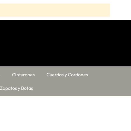
s
Cinturones
Cuerdas y Cordones
Zapatos y Botas