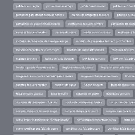
puf de cuero negro
puf de cuero marroqui
puf de cuero marron
puf de cuero cuad
productos para limpiar cuero de coches
precios de chaquetas de cuero
pitilleras de cu
pantalones de cuero hombre baratos
pantalones de cuero hombre
pantalones de cuer
neceser de cuero hombre
neceser de cuero
muñequeras de cuero
muñequera de
modelos de chaquetas de cuero para mujer
modelos de chaquetas de cuero para hombre
modelos chaquetas de cuero mujer
mochilas de cuero artesanales
mochilas de cuero
maletas de cuero
looks con falda de cuero
look falda de cuero
look con falda de 
limpiar tapiceria de cuero coche
limpiar tapiceria de cuero
limpiar chaqueta de cuero
imagenes de chaquetas de cuero para mujeres
imagenes chaquetas de cuero
hombres
guantes de cuero hombre
guantes de cuero
fundas de cuero
fotos de chaquetas
falda de cuero granate
falda de cuero
estuches de cuero
delantales de cuero
cordones de cuero para colgantes
cordon de cuero para pulseras
cordon de cuero par
comprar chaqueta de cuero mujer
comprar chaqueta de cuero
comprar cazadora de c
como limpiar la tapiceria de cuero del coche
como limpiar chaqueta de cuero
como limp
como combinar una falda de cuero
combinar una falda de cuero
combinar falda de cue