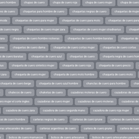
cuero hombre
chupas de cuero
chupa de cuero roja
chupa de cuero mujer
chupa de cuer
es de cuero
chaquetas para hombre de cuero
chaquetas negras de cuero
chaquetas de mujer
e moda
chaquetas de cuero para mujer
chaquetas de cuero para moto
chaquetas de cuero par
de cuero negra
chaquetas de cuero mujer zara
chaquetas de cuero mujer stradivarius
chaquet
zara
chaquetas de cuero hombre rockeras
chaquetas de cuero hombre baratas
chaquetas de
ores
chaquetas de cuero dama
chaquetas de cuero cortas mujer
chaquetas de cuero cortas
s de cuero baratas
chaquetas de cuero azul
chaquetas de cuero
chaqueta negra de cuero ho
ius
chaqueta de cuero sintetico mujer
chaqueta de cuero roja
chaqueta de cuero precio
 zara
chaqueta de cuero mujer
chaqueta de cuero moto hombre
chaqueta de cuero moto
chaqueta de cuero beige
chaqueta de cuero azul hombre
chanclas de cuero para hombre
cha
e
chalecos de cuero
chaketas de cuero
cazadoras moteras de cuero
cazadoras de cuero
ro mujer el corte ingles
cazadoras de cuero mujer
cazadoras de cuero moteras
cazadoras de
cazadora de cuero zara
cazadora de cuero segunda mano
cazadora de cuero roja mujer
c
as de cuero hombre
carteras negras de cuero
carteras de cuero prune
carteras de cuero hom
eras artesanales de cuero
carteras argentinas de cuero
cartera de cuero prune
cartera de cue
r
bolsos de cuero marruecos
bolsos de cuero artesanos
bolsos de cuero artesanales para ho