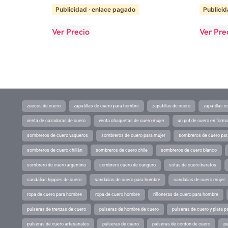
Publicidad · enlace pagado
Publicid
Ver Precio
Ver Pre
zuecos de cuero
zapatillas de cuero para hombre
zapatillas de cuero
zapatillas 
venta de cazadoras de cuero
venta chaquetas de cuero mujer
un puf de cuero en form
sombreros de cuero vaqueros
sombreros de cuero para mujer
sombreros de cuero pa
sombreros de cuero chillán
sombreros de cuero chile
sombreros de cuero blanco
sombrero de cuero argentino
sombrero cuero de canguro
sofas de cuero baratos
sandalias hippies de cuero
sandalias de cuero para hombre
sandalias de cuero mujer
ropa de cuero para hombre
ropa de cuero hombre
riñoneras de cuero para hombre
pulseras de trenzas de cuero
pulseras de hombre de cuero
pulseras de cuero y plata p
pulseras de cuero artesanales
pulseras de cuero
pulseras de cordon de cuero
pu