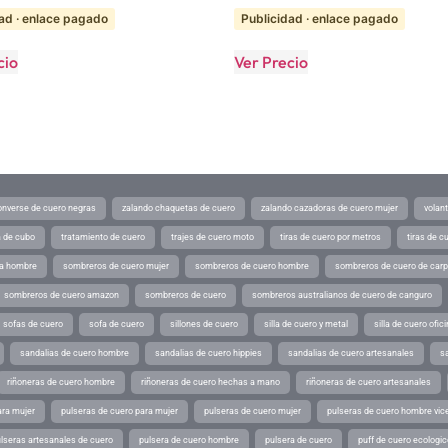
ad · enlace pagado
Publicidad · enlace pagado
cio
Ver Precio
converse de cuero negras
zalando chaquetas de cuero
zalando cazadoras de cuero mujer
volan
a de cubo
tratamiento de cuero
trajes de cuero moto
tiras de cuero por metros
tiras de c
ra hombre
sombreros de cuero mujer
sombreros de cuero hombre
sombreros de cuero de car
sombreros de cuero amazon
sombreros de cuero
sombreros australianos de cuero de canguro
sofas de cuero
sofa de cuero
sillones de cuero
silla de cuero y metal
silla de cuero ofic
sandalias de cuero hombre
sandalias de cuero hippies
sandalias de cuero artesanales
s
riñoneras de cuero hombre
riñoneras de cuero hechas a mano
riñoneras de cuero artesanales
ara mujer
pulseras de cuero para mujer
pulseras de cuero mujer
pulseras de cuero hombre vic
lseras artesanales de cuero
pulsera de cuero hombre
pulsera de cuero
puff de cuero ecologic