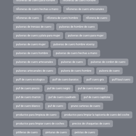
riñoneras de cuero para hombre
riñoneras de cuero hombre
riñoneras de cuero hechas a mano
riñoneras de cuero artesanales
riñoneras de cuero
riñonera de cuero hombre
riñonera de cuero
pulseras de trenzas de cuero
pulseras de hombre de cuero
pulseras de cuero y plata para mujer
pulseras de cuero para mujer
pulseras de cuero mujer
pulseras de cuero hombre viceroy
pulseras de cuero hombre
pulseras de cuero hechas a mano
pulseras de cuero artesanales
pulseras de cuero
pulseras de cordon de cuero
pulseras artesanales de cuero
pulsera de cuero hombre
pulsera de cuero
puff de cuero ecologico
puff de cuero baratos
puff cuero gris
puff baul cuero
puf de cuero precio
puf de cuero negro
puf de cuero marroqui
puf de cuero marron
puf de cuero cuadrado
puf de cuero capitone
puf de cuero blanco
puf de cuero
prune carteras de cuero
productos para limpieza de cuero
productos para limpiar la tapiceria de cuero del coche
productos para limpiar cuero de coches
precios de chaquetas de cuero
pitilleras de cuero
pinturas de cuero
pelotas de cuero