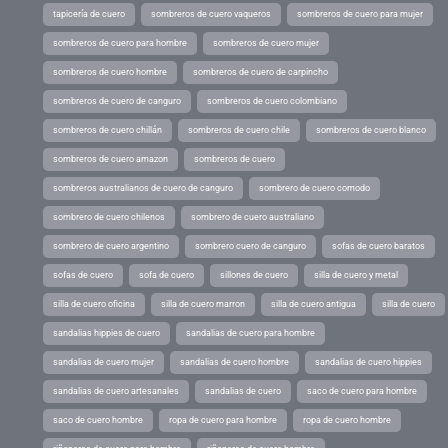
tapicería de cuero
sombreros de cuero vaqueros
sombreros de cuero para mujer
sombreros de cuero para hombre
sombreros de cuero mujer
sombreros de cuero hombre
sombreros de cuero de carpincho
sombreros de cuero de canguro
sombreros de cuero colombiano
sombreros de cuero chillán
sombreros de cuero chile
sombreros de cuero blanco
sombreros de cuero amazon
sombreros de cuero
sombreros australianos de cuero de canguro
sombrero de cuero comodo
sombrero de cuero chilenos
sombrero de cuero australiano
sombrero de cuero argentino
sombrero cuero de canguro
sofas de cuero baratos
sofas de cuero
sofa de cuero
sillones de cuero
silla de cuero y metal
silla de cuero oficina
silla de cuero marron
silla de cuero antigua
silla de cuero
sandalias hippies de cuero
sandalias de cuero para hombre
sandalias de cuero mujer
sandalias de cuero hombre
sandalias de cuero hippies
sandalias de cuero artesanales
sandalias de cuero
saco de cuero para hombre
saco de cuero hombre
ropa de cuero para hombre
ropa de cuero hombre