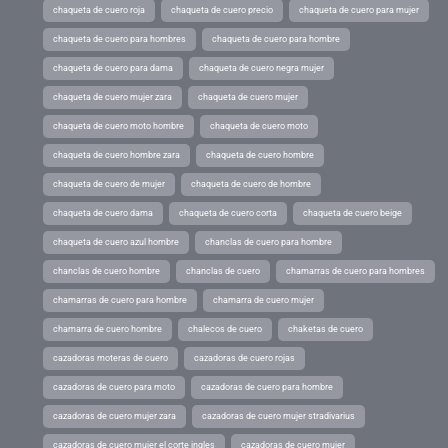
chaqueta de cuero roja
chaqueta de cuero precio
chaqueta de cuero para mujer
chaqueta de cuero para hombres
chaqueta de cuero para hombre
chaqueta de cuero para dama
chaqueta de cuero negra mujer
chaqueta de cuero mujer zara
chaqueta de cuero mujer
chaqueta de cuero moto hombre
chaqueta de cuero moto
chaqueta de cuero hombre zara
chaqueta de cuero hombre
chaqueta de cuero de mujer
chaqueta de cuero de hombre
chaqueta de cuero dama
chaqueta de cuero corta
chaqueta de cuero beige
chaqueta de cuero azul hombre
chanclas de cuero para hombre
chanclas de cuero hombre
chanclas de cuero
chamarras de cuero para hombres
chamarras de cuero para hombre
chamarra de cuero mujer
chamarra de cuero hombre
chalecos de cuero
chaketas de cuero
cazadoras moteras de cuero
cazadoras de cuero rojas
cazadoras de cuero para moto
cazadoras de cuero para hombre
cazadoras de cuero mujer zara
cazadoras de cuero mujer stradivarius
cazadoras de cuero mujer el corte ingles
cazadoras de cuero mujer