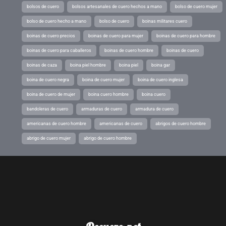
bolsos de cuero
bolsos artesanales de cuero hechos a mano
bolso de cuero mujer
bolso de cuero hecho a mano
bolso de cuero
boinas militares cuero
boinas de cuero precios
boinas de cuero para mujer
boinas de cuero para hombre
boinas de cuero para caballeros
boinas de cuero hombre
boinas de cuero
boinas de caza
boina piel hombre
boina piel
boina gar
boina de cuero negra
boina de cuero mujer
boina de cuero inglesa
boina de cuero de mujer
boina cuero hombre
boina cuero
bandoleras de cuero
armaduras de cuero
armadura de cuero
americanas de cuero hombre
americanas de cuero
abrigos de cuero hombre
abrigo de cuero mujer
abrigo de cuero hombre