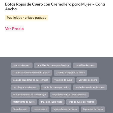
Botas Rojas de Cuero con Cremallera para Mujer – Caña
Ancha
Publicidad · enlace pagado
Ver Precio
zuecos de cuero
zapatillas de cuero para hombre
zapatillas de cuero
zapatillas converse de cuero negras
zalando chaquetas de cuero
zalando cazadoras de cuero mujer
volantes de cuero
vestidos de cuero
ver chaquetas de cuero
venta de cuero por metro
venta de cazadoras de cuero
venta chaquetas de cuero mujer
un puf de cuero en forma de cubo
tratamiento de cuero
trajes de cuero moto
tiras de cuero por metros
tiras de cuero
tela de cuero
tejer pulseras de cuero
tapicerias de cuero