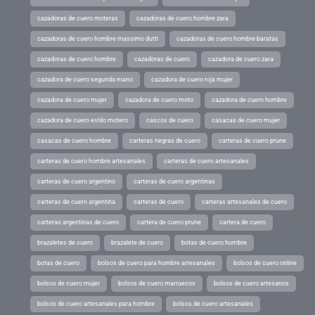
cazadoras de cuero moteras
cazadoras de cuero hombre zara
cazadoras de cuero hombre massimo dutti
cazadoras de cuero hombre baratas
cazadoras de cuero hombre
cazadoras de cuero
cazadora de cuero zara
cazadora de cuero segunda mano
cazadora de cuero roja mujer
cazadora de cuero mujer
cazadora de cuero moto
cazadora de cuero hombre
cazadora de cuero estilo motero
cascos de cuero
casacas de cuero mujer
casacas de cuero hombre
carteras negras de cuero
carteras de cuero prune
carteras de cuero hombre artesanales
carteras de cuero artesanales
carteras de cuero argentino
carteras de cuero argentinas
carteras de cuero argentina
carteras de cuero
carteras artesanales de cuero
carteras argentinas de cuero
cartera de cuero prune
cartera de cuero
brazaletes de cuero
brazalete de cuero
botas de cuero hombre
botas de cuero
bolsos de cuero para hombre artesanales
bolsos de cuero online
bolsos de cuero mujer
bolsos de cuero marruecos
bolsos de cuero artesanos
bolsos de cuero artesanales para hombre
bolsos de cuero artesanales