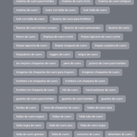
maletas de cuero para hombre
maletas de cuero moto
maletas de cuero antiguas
maletas de cuero
looks con falda de cuero
look falda de cuero
look con falda de cuero
llaveros de cuero para hombres
llaveros de cuero hechos a mano
llaveros de cuero artesanales
llaveros de cuero
llavero de cuero
limpieza de cuero coche
limpiar tapiceria de cuero coche
limpiar tapiceria de cuero
limpiar chaqueta de cuero
limpiar cazadora de cuero
limpiadores de cuero
leggins de cuero
latigos de cuero
las mejores chaquetas de cuero
jaket de cuero
jackets de cuero para hombre
imagenes de chaquetas de cuero para mujeres
imagenes chaquetas de cuero
hombres con chaquetas de cuero
hombres con chaqueta de cuero
hombre con chaqueta de cuero
hilo de cuero
hacer pulseras de cuero
guantes de cuero para hombre
guantes de cuero hombre
guantes de cuero
fundas de cuero
fotos de chaquetas de cuero
faldas de cuero zara
faldas de cuero negras
faldas de cuero
falda tubo de cuero
falda negra de cuero
falda de cuero zara
falda de cuero negra
falda de cuero granate
falda de cuero
estuches de cuero
delantales de cuero