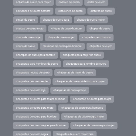
collares de cuero para mujer
collares de cuero
collar de cuero
cinturones de cuero hombre
cinturones de cuero
cinturon de cuero
cintas de cuero
chupas de cuero zara
chupas de cuero mujer
chupas de cuero moto
chupas de cuero hombre
chupas de cuero
chupa de cuero roja
chupa de cuero mujer
chupa de cuero marron
chupa de cuero
chumpas de cuero para hombre
chquetas de cuero
chompas de cuero para hombre
chaquetas para mujer de cuero
chaquetas para hombres de cuero
chaquetas para hombre de cuero
chaquetas negras de cuero
chaquetas de mujer de cuero
chaquetas de cuero verde
chaquetas de cuero sintetico para mujer
chaquetas de cuero roja
chaquetas de cuero precio
chaquetas de cuero para mujer de moda
chaquetas de cuero para mujer
chaquetas de cuero para moto
chaquetas de cuero para hombres
chaquetas de cuero para hombre
chaquetas de cuero negro mujer
chaquetas de cuero negras para hombre
chaquetas de cuero negras mujer
chaquetas de cuero negra
chaquetas de cuero mujer zara