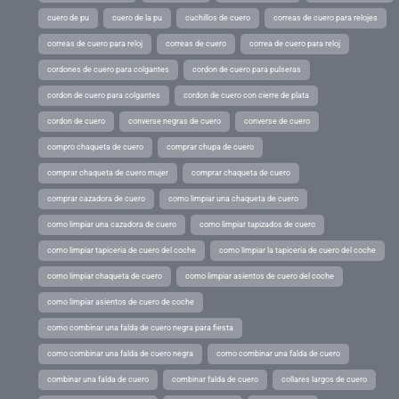
cuero de pu
cuero de la pu
cuchillos de cuero
correas de cuero para relojes
correas de cuero para reloj
correas de cuero
correa de cuero para reloj
cordones de cuero para colgantes
cordon de cuero para pulseras
cordon de cuero para colgantes
cordon de cuero con cierre de plata
cordon de cuero
converse negras de cuero
converse de cuero
compro chaqueta de cuero
comprar chupa de cuero
comprar chaqueta de cuero mujer
comprar chaqueta de cuero
comprar cazadora de cuero
como limpiar una chaqueta de cuero
como limpiar una cazadora de cuero
como limpiar tapizados de cuero
como limpiar tapiceria de cuero del coche
como limpiar la tapiceria de cuero del coche
como limpiar chaqueta de cuero
como limpiar asientos de cuero del coche
como limpiar asientos de cuero de coche
como combinar una falda de cuero negra para fiesta
como combinar una falda de cuero negra
como combinar una falda de cuero
combinar una falda de cuero
combinar falda de cuero
collares largos de cuero