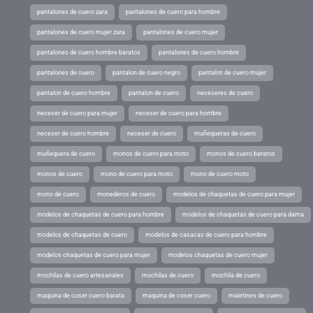
pantalones de cuero zara
pantalones de cuero para hombre
pantalones de cuero mujer zara
pantalones de cuero mujer
pantalones de cuero hombre baratos
pantalones de cuero hombre
pantalones de cuero
pantalon de cuero negro
pantalon de cuero mujer
pantalon de cuero hombre
pantalon de cuero
neceseres de cuero
neceser de cuero para mujer
neceser de cuero para hombre
neceser de cuero hombre
neceser de cuero
muñequeras de cuero
muñequera de cuero
monos de cuero para moto
monos de cuero baratos
monos de cuero
mono de cuero para moto
mono de cuero moto
mono de cuero
monederos de cuero
modelos de chaquetas de cuero para mujer
modelos de chaquetas de cuero para hombre
modelos de chaquetas de cuero para dama
modelos de chaquetas de cuero
modelos de casacas de cuero para hombre
modelos chaquetas de cuero para mujer
modelos chaquetas de cuero mujer
mochilas de cuero artesanales
mochilas de cuero
mochila de cuero
maquina de coser cuero barata
maquina de coser cuero
maletines de cuero