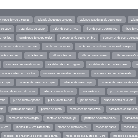
converse de cuero negras
zalando chaquetas de cuero
zalando cazadoras de cuero mujer
volan
a de cubo
tratamiento de cuero
trajes de cuero moto
tiras de cuero por metros
tiras de c
ra hombre
sombreros de cuero mujer
sombreros de cuero hombre
sombreros de cuero de car
sombreros de cuero amazon
sombreros de cuero
sombreros australianos de cuero de canguro
sofas de cuero
sofa de cuero
sillones de cuero
silla de cuero y metal
silla de cuero ofic
sandalias de cuero hombre
sandalias de cuero hippies
sandalias de cuero artesanales
s
riñoneras de cuero hombre
riñoneras de cuero hechas a mano
riñoneras de cuero artesanales
ara mujer
pulseras de cuero para mujer
pulseras de cuero mujer
pulseras de cuero hombre vic
lseras artesanales de cuero
pulsera de cuero hombre
pulsera de cuero
puff de cuero ecologic
rado
puf de cuero capitone
puf de cuero blanco
puf de cuero
prune carteras de cuero
ero
pinturas de cuero
pelotas de cuero
pantalones de cuero zara
pantalones de cuero p
o
pantalon de cuero negro
pantalon de cuero mujer
pantalon de cuero hombre
pantalon d
 cuero
monos de cuero para moto
monos de cuero baratos
monos de cuero
mono de cu
modelos de chaquetas de cuero para dama
modelos de chaquetas de cuero
modelos de casaca