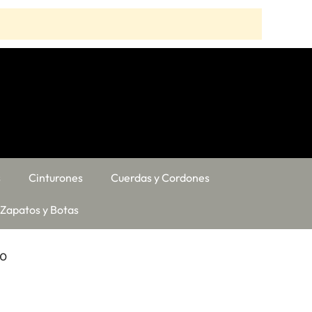
s
Cinturones
Cuerdas y Cordones
Zapatos y Botas
mo