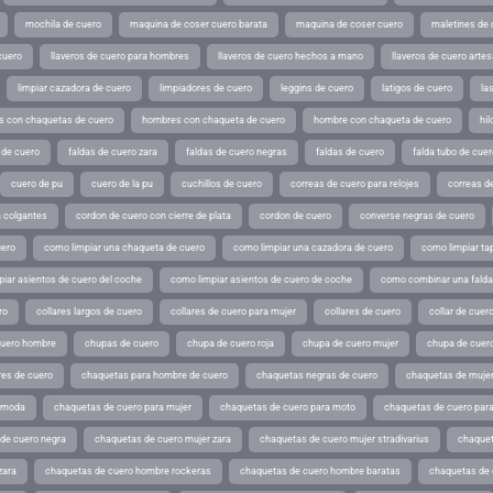
mochila de cuero
maquina de coser cuero barata
maquina de coser cuero
maletines de 
cuero
llaveros de cuero para hombres
llaveros de cuero hechos a mano
llaveros de cuero arte
limpiar cazadora de cuero
limpiadores de cuero
leggins de cuero
latigos de cuero
la
 con chaquetas de cuero
hombres con chaqueta de cuero
hombre con chaqueta de cuero
hil
 de cuero
faldas de cuero zara
faldas de cuero negras
faldas de cuero
falda tubo de cuer
cuero de pu
cuero de la pu
cuchillos de cuero
correas de cuero para relojes
correas de
a colgantes
cordon de cuero con cierre de plata
cordon de cuero
converse negras de cuero
uero
como limpiar una chaqueta de cuero
como limpiar una cazadora de cuero
como limpiar ta
iar asientos de cuero del coche
como limpiar asientos de cuero de coche
como combinar una falda 
ro
collares largos de cuero
collares de cuero para mujer
collares de cuero
collar de cuer
cuero hombre
chupas de cuero
chupa de cuero roja
chupa de cuero mujer
chupa de cuer
es de cuero
chaquetas para hombre de cuero
chaquetas negras de cuero
chaquetas de mujer
e moda
chaquetas de cuero para mujer
chaquetas de cuero para moto
chaquetas de cuero par
de cuero negra
chaquetas de cuero mujer zara
chaquetas de cuero mujer stradivarius
chaquet
zara
chaquetas de cuero hombre rockeras
chaquetas de cuero hombre baratas
chaquetas de