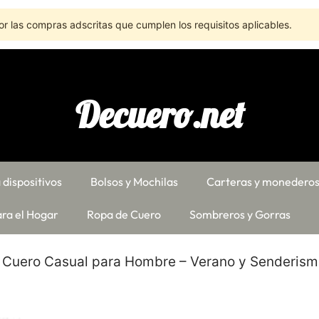
r las compras adscritas que cumplen los requisitos aplicables.
Decuero.net
 dispositivos
Bolsos y Mochilas
Carteras y monedero
ra el Hogar
Ropa de Cuero
Sombreros y Gorras
e Cuero Casual para Hombre – Verano y Senderis