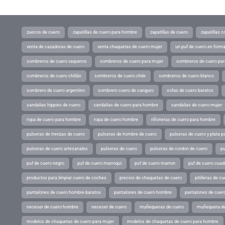
zuecos de cuero
zapatillas de cuero para hombre
zapatillas de cuero
zapatillas 
venta de cazadoras de cuero
venta chaquetas de cuero mujer
un puf de cuero en form
sombreros de cuero vaqueros
sombreros de cuero para mujer
sombreros de cuero pa
sombreros de cuero chillán
sombreros de cuero chile
sombreros de cuero blanco
sombrero de cuero argentino
sombrero cuero de canguro
sofas de cuero baratos
sandalias hippies de cuero
sandalias de cuero para hombre
sandalias de cuero mujer
ropa de cuero para hombre
ropa de cuero hombre
riñoneras de cuero para hombre
pulseras de trenzas de cuero
pulseras de hombre de cuero
pulseras de cuero y plata p
pulseras de cuero artesanales
pulseras de cuero
pulseras de cordon de cuero
pu
puf de cuero negro
puf de cuero marroqui
puf de cuero marron
puf de cuero cuad
productos para limpiar cuero de coches
precios de chaquetas de cuero
pitilleras de cu
pantalones de cuero hombre baratos
pantalones de cuero hombre
pantalones de cuer
neceser de cuero hombre
neceser de cuero
muñequeras de cuero
muñequera de
modelos de chaquetas de cuero para mujer
modelos de chaquetas de cuero para hombre