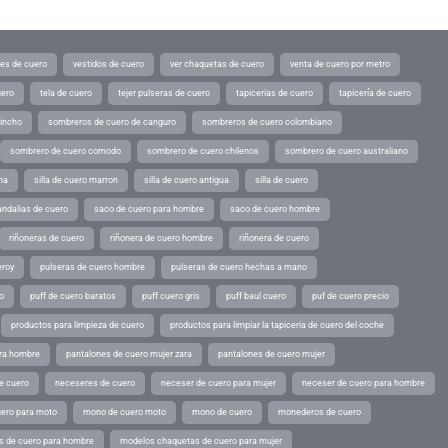
tes de cuero
vestidos de cuero
ver chaquetas de cuero
venta de cuero por metro
uero
tela de cuero
tejer pulseras de cuero
tapicerias de cuero
tapicería de cuero
pincho
sombreros de cuero de canguro
sombreros de cuero colombiano
sombrero de cuero comodo
sombrero de cuero chilenos
sombrero de cuero australiano
ina
silla de cuero marron
silla de cuero antigua
silla de cuero
andalias de cuero
saco de cuero para hombre
saco de cuero hombre
riñoneras de cuero
riñonera de cuero hombre
riñonera de cuero
eroy
pulseras de cuero hombre
pulseras de cuero hechas a mano
o
puff de cuero baratos
puff cuero gris
puff baul cuero
puf de cuero precio
productos para limpieza de cuero
productos para limpiar la tapiceria de cuero del coche
ara hombre
pantalones de cuero mujer zara
pantalones de cuero mujer
e cuero
neceseres de cuero
neceser de cuero para mujer
neceser de cuero para hombre
ero para moto
mono de cuero moto
mono de cuero
monederos de cuero
s de cuero para hombre
modelos chaquetas de cuero para mujer