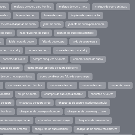
cuero
maletas de cuero para hombre
maletas de cuero moto
maletas de cuero antiguas
sanales
llaveros de cuero
llavero de cuero
limpieza de cuero coche
s mejores chaquetas de cuero
jaket de cuero
jackets de cuero para hombre
o de cuero
hacer pulseras de cuero
guantes de cuero para hombre
o
falda negra de cuero
falda de cuero zara
falda de cuero negra
 cuero para reloj
correas de cuero
correa de cuero para reloj
converse de cuero
compro chaqueta de cuero
comprar chupa de cuero
pizados de cuero
como limpiar tapiceria de cuero del coche
de cuero negra para fiesta
como combinar una falda de cuero negra
o
cinturones de cuero hombre
cinturones de cuero
cinturon de cuero
cintas de cuero
o marron
chupa de cuero
chumpas de cuero para hombre
chquetas de cuero
 de cuero
chaquetas de cuero verde
chaquetas de cuero sintetico para mujer
a hombres
chaquetas de cuero para hombre
chaquetas de cuero negro mujer
as de cuero mujer cortas
chaquetas de cuero mujer
chaquetas de cuero moto
 cuero hombre amazon
chaquetas de cuero hombre
chaquetas de cuero estilo motero