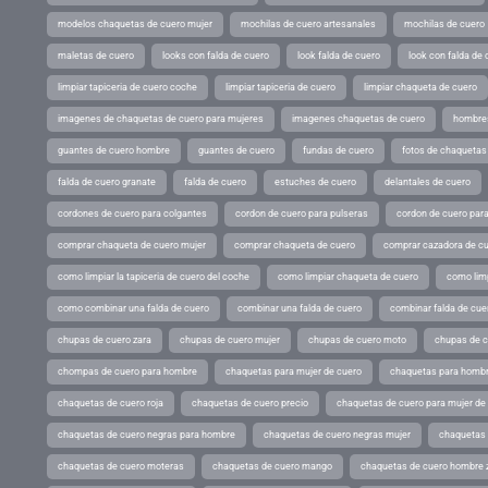
modelos chaquetas de cuero mujer
mochilas de cuero artesanales
mochilas de cuero
maletas de cuero
looks con falda de cuero
look falda de cuero
look con falda de 
limpiar tapiceria de cuero coche
limpiar tapiceria de cuero
limpiar chaqueta de cuero
imagenes de chaquetas de cuero para mujeres
imagenes chaquetas de cuero
hombres
guantes de cuero hombre
guantes de cuero
fundas de cuero
fotos de chaquetas
falda de cuero granate
falda de cuero
estuches de cuero
delantales de cuero
cordones de cuero para colgantes
cordon de cuero para pulseras
cordon de cuero par
comprar chaqueta de cuero mujer
comprar chaqueta de cuero
comprar cazadora de c
como limpiar la tapiceria de cuero del coche
como limpiar chaqueta de cuero
como limp
como combinar una falda de cuero
combinar una falda de cuero
combinar falda de cue
chupas de cuero zara
chupas de cuero mujer
chupas de cuero moto
chupas de 
chompas de cuero para hombre
chaquetas para mujer de cuero
chaquetas para hombr
chaquetas de cuero roja
chaquetas de cuero precio
chaquetas de cuero para mujer d
chaquetas de cuero negras para hombre
chaquetas de cuero negras mujer
chaquetas 
chaquetas de cuero moteras
chaquetas de cuero mango
chaquetas de cuero hombre 