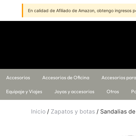
En calidad de Afiliado de Amazon, obtengo ingresos po
Accesorios
Accesorios de Oficina
Accesorios para
Equipaje y Viajes
Joyas y accesorios
Otros
Pa
Inicio
/
Zapatos y botas
/ Sandalias d