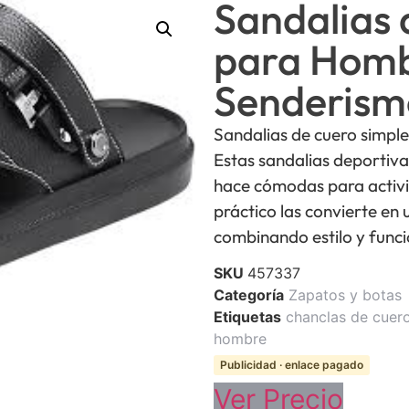
Sandalias 
para Homb
Senderism
Sandalias de cuero simple
Estas sandalias deportiva
hace cómodas para activi
práctico las convierte en 
combinando estilo y funci
SKU
457337
Categoría
Zapatos y botas
Etiquetas
chanclas de cuer
hombre
Publicidad · enlace pagado
Ver Precio