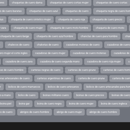
ores
chaquetas de cuero dama
chaquetas de cuero cortas mujer
chaquetas de cuero cortas
s de cuero baratas
chaquetas de cuero azul
chaquetas de cuero
chaqueta negra de cuero ho
ius
chaqueta de cuero sintetico mujer
chaqueta de cuero roja
chaqueta de cuero precio
 zara
chaqueta de cuero mujer
chaqueta de cuero moto hombre
chaqueta de cuero moto
chaqueta de cuero beige
chaqueta de cuero azul hombre
chanclas de cuero para hombre
cha
e
chalecos de cuero
chaketas de cuero
cazadoras moteras de cuero
cazadoras de cuero
ro mujer el corte ingles
cazadoras de cuero mujer
cazadoras de cuero moteras
cazadoras de
cazadora de cuero zara
cazadora de cuero segunda mano
cazadora de cuero roja mujer
c
as de cuero hombre
carteras negras de cuero
carteras de cuero prune
carteras de cuero hom
eras artesanales de cuero
carteras argentinas de cuero
cartera de cuero prune
cartera de cue
r
bolsos de cuero marruecos
bolsos de cuero artesanos
bolsos de cuero artesanales para ho
ho a mano
bolso de cuero
boinas militares cuero
boinas de cuero precios
boinas de cuero
boina piel
boina gar
boina de cuero negra
boina de cuero mujer
boina de cuero inglesa
s de cuero
abrigos de cuero hombre
abrigo de cuero mujer
abrigo de cuero hombre