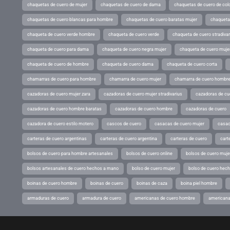
chaquetas de cuero de mujer
chaquetas de cuero de dama
chaquetas de cuero de col
chaquetas de cuero blancas para hombre
chaquetas de cuero baratas mujer
chaqueta
chaqueta de cuero verde hombre
chaqueta de cuero verde
chaqueta de cuero stradivar
chaqueta de cuero para dama
chaqueta de cuero negra mujer
chaqueta de cuero mujer
chaqueta de cuero de hombre
chaqueta de cuero dama
chaqueta de cuero corta
chamarras de cuero para hombre
chamarra de cuero mujer
chamarra de cuero hombr
cazadoras de cuero mujer zara
cazadoras de cuero mujer stradivarius
cazadoras de cue
cazadoras de cuero hombre baratas
cazadoras de cuero hombre
cazadoras de cuero
cazadora de cuero estilo motero
cascos de cuero
casacas de cuero mujer
casac
carteras de cuero argentinas
carteras de cuero argentina
carteras de cuero
cart
bolsos de cuero para hombre artesanales
bolsos de cuero online
bolsos de cuero muje
bolsos artesanales de cuero hechos a mano
bolso de cuero mujer
bolso de cuero hec
boinas de cuero hombre
boinas de cuero
boinas de caza
boina piel hombre
armaduras de cuero
armadura de cuero
americanas de cuero hombre
americana