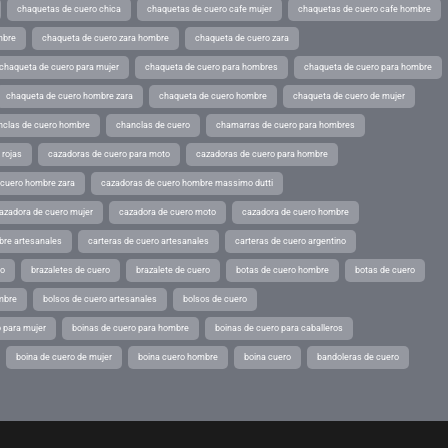
chaquetas de cuero chica
chaquetas de cuero cafe mujer
chaquetas de cuero cafe hombre
mbre
chaqueta de cuero zara hombre
chaqueta de cuero zara
chaqueta de cuero para mujer
chaqueta de cuero para hombres
chaqueta de cuero para hombre
chaqueta de cuero hombre zara
chaqueta de cuero hombre
chaqueta de cuero de mujer
nclas de cuero hombre
chanclas de cuero
chamarras de cuero para hombres
 rojas
cazadoras de cuero para moto
cazadoras de cuero para hombre
 cuero hombre zara
cazadoras de cuero hombre massimo dutti
azadora de cuero mujer
cazadora de cuero moto
cazadora de cuero hombre
bre artesanales
carteras de cuero artesanales
carteras de cuero argentino
ro
brazaletes de cuero
brazalete de cuero
botas de cuero hombre
botas de cuero
mbre
bolsos de cuero artesanales
bolsos de cuero
 para mujer
boinas de cuero para hombre
boinas de cuero para caballeros
boina de cuero de mujer
boina cuero hombre
boina cuero
bandoleras de cuero