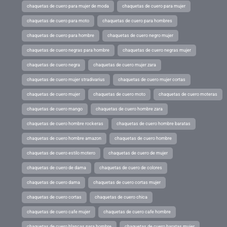
chaquetas de cuero para mujer de moda
chaquetas de cuero para mujer
chaquetas de cuero para moto
chaquetas de cuero para hombres
chaquetas de cuero para hombre
chaquetas de cuero negro mujer
chaquetas de cuero negras para hombre
chaquetas de cuero negras mujer
chaquetas de cuero negra
chaquetas de cuero mujer zara
chaquetas de cuero mujer stradivarius
chaquetas de cuero mujer cortas
chaquetas de cuero mujer
chaquetas de cuero moto
chaquetas de cuero moteras
chaquetas de cuero mango
chaquetas de cuero hombre zara
chaquetas de cuero hombre rockeras
chaquetas de cuero hombre baratas
chaquetas de cuero hombre amazon
chaquetas de cuero hombre
chaquetas de cuero estilo motero
chaquetas de cuero de mujer
chaquetas de cuero de dama
chaquetas de cuero de colores
chaquetas de cuero dama
chaquetas de cuero cortas mujer
chaquetas de cuero cortas
chaquetas de cuero chica
chaquetas de cuero cafe mujer
chaquetas de cuero cafe hombre
chaquetas de cuero blancas para hombre
chaquetas de cuero baratas mujer