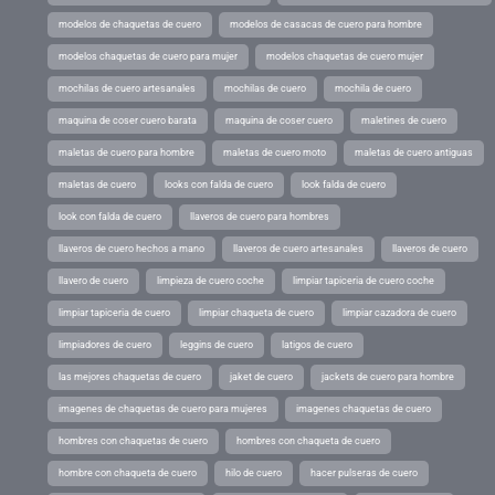
modelos de chaquetas de cuero
modelos de casacas de cuero para hombre
modelos chaquetas de cuero para mujer
modelos chaquetas de cuero mujer
mochilas de cuero artesanales
mochilas de cuero
mochila de cuero
maquina de coser cuero barata
maquina de coser cuero
maletines de cuero
maletas de cuero para hombre
maletas de cuero moto
maletas de cuero antiguas
maletas de cuero
looks con falda de cuero
look falda de cuero
look con falda de cuero
llaveros de cuero para hombres
llaveros de cuero hechos a mano
llaveros de cuero artesanales
llaveros de cuero
llavero de cuero
limpieza de cuero coche
limpiar tapiceria de cuero coche
limpiar tapiceria de cuero
limpiar chaqueta de cuero
limpiar cazadora de cuero
limpiadores de cuero
leggins de cuero
latigos de cuero
las mejores chaquetas de cuero
jaket de cuero
jackets de cuero para hombre
imagenes de chaquetas de cuero para mujeres
imagenes chaquetas de cuero
hombres con chaquetas de cuero
hombres con chaqueta de cuero
hombre con chaqueta de cuero
hilo de cuero
hacer pulseras de cuero