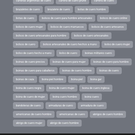
carteras argentinas de cuero
cartera de cuero prune
cartera de cuero
brazaletes de cuero
brazalete de cuero
botas de cuero hombre
botas de cuero
bolsos de cuero para hombre artesanales
bolsos de cuero online
bolsos de cuero mujer
bolsos de cuero marruecos
bolsos de cuero artesanos
bolsos de cuero artesanales para hombre
bolsos de cuero artesanales
bolsos de cuero
bolsos artesanales de cuero hechos a mano
bolso de cuero mujer
bolso de cuero hecho a mano
bolso de cuero
boinas militares cuero
boinas de cuero precios
boinas de cuero para mujer
boinas de cuero para hombre
boinas de cuero para caballeros
boinas de cuero hombre
boinas de cuero
boinas de caza
boina piel hombre
boina piel
boina gar
boina de cuero negra
boina de cuero mujer
boina de cuero inglesa
boina de cuero de mujer
boina cuero hombre
boina cuero
bandoleras de cuero
armaduras de cuero
armadura de cuero
americanas de cuero hombre
americanas de cuero
abrigos de cuero hombre
abrigo de cuero mujer
abrigo de cuero hombre