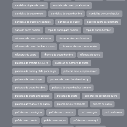
sandalias hippies de cuero
sandalias de cuero para hombre
sandalias de cuero mujer
sandalias de cuero hombre
sandalias de cuero hippies
sandalias de cuero artesanales
sandalias de cuero
saco de cuero para hombre
saco de cuero hombre
ropa de cuero para hombre
ropa de cuero hombre
riñoneras de cuero para hombre
riñoneras de cuero hombre
riñoneras de cuero hechas a mano
riñoneras de cuero artesanales
riñoneras de cuero
riñonera de cuero hombre
riñonera de cuero
pulseras de trenzas de cuero
pulseras de hombre de cuero
pulseras de cuero y plata para mujer
pulseras de cuero para mujer
pulseras de cuero mujer
pulseras de cuero hombre viceroy
pulseras de cuero hombre
pulseras de cuero hechas a mano
pulseras de cuero artesanales
pulseras de cuero
pulseras de cordon de cuero
pulseras artesanales de cuero
pulsera de cuero hombre
pulsera de cuero
puff de cuero ecologico
puff de cuero baratos
puff cuero gris
puff baul cuero
puf de cuero precio
puf de cuero negro
puf de cuero marroqui