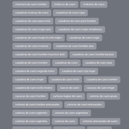
chamarra de cuero hombre
chalecos de cuero
chaketas de cuero
cazadoras moteras de cuero
cazadoras de cuero rojas
cazadoras de cuero para moto
cazadoras de cuero para hombre
cazadoras de cuero mujer zara
cazadoras de cuero mujer stradivarius
cazadoras de cuero mujer el corte ingles
cazadoras de cuero mujer
cazadoras de cuero moteras
cazadoras de cuero hombre zara
cazadoras de cuero hombre massimo dutti
cazadoras de cuero hombre baratas
cazadoras de cuero hombre
cazadoras de cuero
cazadora de cuero zara
cazadora de cuero segunda mano
cazadora de cuero roja mujer
cazadora de cuero mujer
cazadora de cuero moto
cazadora de cuero hombre
cazadora de cuero estilo motero
cascos de cuero
casacas de cuero mujer
casacas de cuero hombre
carteras negras de cuero
carteras de cuero prune
carteras de cuero hombre artesanales
carteras de cuero artesanales
carteras de cuero argentino
carteras de cuero argentinas
carteras de cuero argentina
carteras de cuero
carteras artesanales de cuero