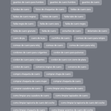
guantes de cuero para hombre
guantes de cuero hombre
guantes de cuero
fundas de cuero
fotos de chaquetas de cuero
faldas de cuero zara
faldas de cuero negras
faldas de cuero
falda tubo de cuero
falda negra de cuero
falda de cuero zara
falda de cuero negra
falda de cuero granate
falda de cuero
estuches de cuero
delantales de cuero
cuero de pu
cuero de la pu
cuchillos de cuero
correas de cuero para relojes
correas de cuero para reloj
correas de cuero
correa de cuero para reloj
cordones de cuero para colgantes
cordon de cuero para pulseras
cordon de cuero para colgantes
cordon de cuero con cierre de plata
cordon de cuero
converse negras de cuero
converse de cuero
compro chaqueta de cuero
comprar chupa de cuero
comprar chaqueta de cuero mujer
comprar chaqueta de cuero
comprar cazadora de cuero
como limpiar una chaqueta de cuero
como limpiar una cazadora de cuero
como limpiar tapizados de cuero
como limpiar tapiceria de cuero del coche
como limpiar la tapiceria de cuero del coche
como limpiar chaqueta de cuero
como limpiar asientos de cuero del coche