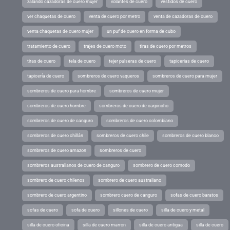
zalando cazadoras de cuero mujer
volantes de cuero
vestidos de cuero
ver chaquetas de cuero
venta de cuero por metro
venta de cazadoras de cuero
venta chaquetas de cuero mujer
un puf de cuero en forma de cubo
tratamiento de cuero
trajes de cuero moto
tiras de cuero por metros
tiras de cuero
tela de cuero
tejer pulseras de cuero
tapicerias de cuero
tapicería de cuero
sombreros de cuero vaqueros
sombreros de cuero para mujer
sombreros de cuero para hombre
sombreros de cuero mujer
sombreros de cuero hombre
sombreros de cuero de carpincho
sombreros de cuero de canguro
sombreros de cuero colombiano
sombreros de cuero chillán
sombreros de cuero chile
sombreros de cuero blanco
sombreros de cuero amazon
sombreros de cuero
sombreros australianos de cuero de canguro
sombrero de cuero comodo
sombrero de cuero chilenos
sombrero de cuero australiano
sombrero de cuero argentino
sombrero cuero de canguro
sofas de cuero baratos
sofas de cuero
sofa de cuero
sillones de cuero
silla de cuero y metal
silla de cuero oficina
silla de cuero marron
silla de cuero antigua
silla de cuero