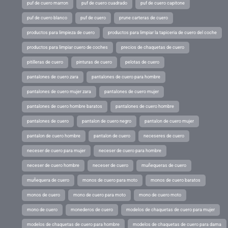
puf de cuero marron
puf de cuero cuadrado
puf de cuero capitone
puf de cuero blanco
puf de cuero
prune carteras de cuero
productos para limpieza de cuero
productos para limpiar la tapiceria de cuero del coche
productos para limpiar cuero de coches
precios de chaquetas de cuero
pitilleras de cuero
pinturas de cuero
pelotas de cuero
pantalones de cuero zara
pantalones de cuero para hombre
pantalones de cuero mujer zara
pantalones de cuero mujer
pantalones de cuero hombre baratos
pantalones de cuero hombre
pantalones de cuero
pantalon de cuero negro
pantalon de cuero mujer
pantalon de cuero hombre
pantalon de cuero
neceseres de cuero
neceser de cuero para mujer
neceser de cuero para hombre
neceser de cuero hombre
neceser de cuero
muñequeras de cuero
muñequera de cuero
monos de cuero para moto
monos de cuero baratos
monos de cuero
mono de cuero para moto
mono de cuero moto
mono de cuero
monederos de cuero
modelos de chaquetas de cuero para mujer
modelos de chaquetas de cuero para hombre
modelos de chaquetas de cuero para dama