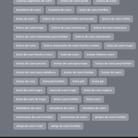
carteras argentinas de cuero
cartera de cuero prune
cartera de cuero
brazaletes de cuero
brazalete de cuero
botas de cuero hombre
botas de cuero
bolsos de cuero para hombre artesanales
bolsos de cuero online
bolsos de cuero mujer
bolsos de cuero marruecos
bolsos de cuero artesanos
bolsos de cuero artesanales para hombre
bolsos de cuero artesanales
bolsos de cuero
bolsos artesanales de cuero hechos a mano
bolso de cuero mujer
bolso de cuero hecho a mano
bolso de cuero
boinas militares cuero
boinas de cuero precios
boinas de cuero para mujer
boinas de cuero para hombre
boinas de cuero para caballeros
boinas de cuero hombre
boinas de cuero
boinas de caza
boina piel hombre
boina piel
boina gar
boina de cuero negra
boina de cuero mujer
boina de cuero inglesa
boina de cuero de mujer
boina cuero hombre
boina cuero
bandoleras de cuero
armaduras de cuero
armadura de cuero
americanas de cuero hombre
americanas de cuero
abrigos de cuero hombre
abrigo de cuero mujer
abrigo de cuero hombre