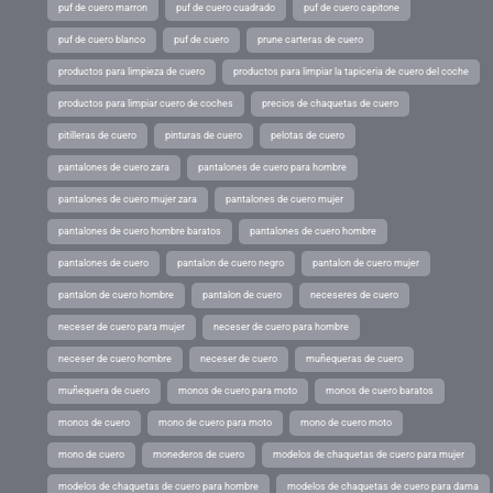
puf de cuero marron
puf de cuero cuadrado
puf de cuero capitone
puf de cuero blanco
puf de cuero
prune carteras de cuero
productos para limpieza de cuero
productos para limpiar la tapiceria de cuero del coche
productos para limpiar cuero de coches
precios de chaquetas de cuero
pitilleras de cuero
pinturas de cuero
pelotas de cuero
pantalones de cuero zara
pantalones de cuero para hombre
pantalones de cuero mujer zara
pantalones de cuero mujer
pantalones de cuero hombre baratos
pantalones de cuero hombre
pantalones de cuero
pantalon de cuero negro
pantalon de cuero mujer
pantalon de cuero hombre
pantalon de cuero
neceseres de cuero
neceser de cuero para mujer
neceser de cuero para hombre
neceser de cuero hombre
neceser de cuero
muñequeras de cuero
muñequera de cuero
monos de cuero para moto
monos de cuero baratos
monos de cuero
mono de cuero para moto
mono de cuero moto
mono de cuero
monederos de cuero
modelos de chaquetas de cuero para mujer
modelos de chaquetas de cuero para hombre
modelos de chaquetas de cuero para dama