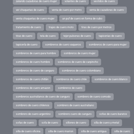
zalando cazadoras de cuero mujer
volantes de cuero
vestidos de cuero
ver chaquetas de cuero
venta de cuero por metro
venta de cazadoras de cuero
venta chaquetas de cuero mujer
un puf de cuero en forma de cubo
tratamiento de cuero
trajes de cuero moto
tiras de cuero por metros
tiras de cuero
tela de cuero
tejer pulseras de cuero
tapicerias de cuero
tapicería de cuero
sombreros de cuero vaqueros
sombreros de cuero para mujer
sombreros de cuero para hombre
sombreros de cuero mujer
sombreros de cuero hombre
sombreros de cuero de carpincho
sombreros de cuero de canguro
sombreros de cuero colombiano
sombreros de cuero chillán
sombreros de cuero chile
sombreros de cuero blanco
sombreros de cuero amazon
sombreros de cuero
sombreros australianos de cuero de canguro
sombrero de cuero comodo
sombrero de cuero chilenos
sombrero de cuero australiano
sombrero de cuero argentino
sombrero cuero de canguro
sofas de cuero baratos
sofas de cuero
sofa de cuero
sillones de cuero
silla de cuero y metal
silla de cuero oficina
silla de cuero marron
silla de cuero antigua
silla de cuero