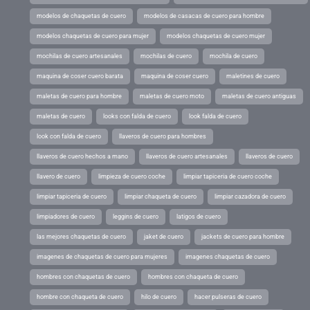
modelos de chaquetas de cuero
modelos de casacas de cuero para hombre
modelos chaquetas de cuero para mujer
modelos chaquetas de cuero mujer
mochilas de cuero artesanales
mochilas de cuero
mochila de cuero
maquina de coser cuero barata
maquina de coser cuero
maletines de cuero
maletas de cuero para hombre
maletas de cuero moto
maletas de cuero antiguas
maletas de cuero
looks con falda de cuero
look falda de cuero
look con falda de cuero
llaveros de cuero para hombres
llaveros de cuero hechos a mano
llaveros de cuero artesanales
llaveros de cuero
llavero de cuero
limpieza de cuero coche
limpiar tapiceria de cuero coche
limpiar tapiceria de cuero
limpiar chaqueta de cuero
limpiar cazadora de cuero
limpiadores de cuero
leggins de cuero
latigos de cuero
las mejores chaquetas de cuero
jaket de cuero
jackets de cuero para hombre
imagenes de chaquetas de cuero para mujeres
imagenes chaquetas de cuero
hombres con chaquetas de cuero
hombres con chaqueta de cuero
hombre con chaqueta de cuero
hilo de cuero
hacer pulseras de cuero