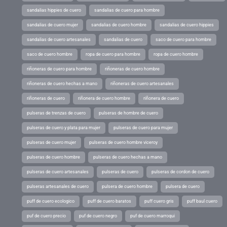
sandalias hippies de cuero
sandalias de cuero para hombre
sandalias de cuero mujer
sandalias de cuero hombre
sandalias de cuero hippies
sandalias de cuero artesanales
sandalias de cuero
saco de cuero para hombre
saco de cuero hombre
ropa de cuero para hombre
ropa de cuero hombre
riñoneras de cuero para hombre
riñoneras de cuero hombre
riñoneras de cuero hechas a mano
riñoneras de cuero artesanales
riñoneras de cuero
riñonera de cuero hombre
riñonera de cuero
pulseras de trenzas de cuero
pulseras de hombre de cuero
pulseras de cuero y plata para mujer
pulseras de cuero para mujer
pulseras de cuero mujer
pulseras de cuero hombre viceroy
pulseras de cuero hombre
pulseras de cuero hechas a mano
pulseras de cuero artesanales
pulseras de cuero
pulseras de cordon de cuero
pulseras artesanales de cuero
pulsera de cuero hombre
pulsera de cuero
puff de cuero ecologico
puff de cuero baratos
puff cuero gris
puff baul cuero
puf de cuero precio
puf de cuero negro
puf de cuero marroqui