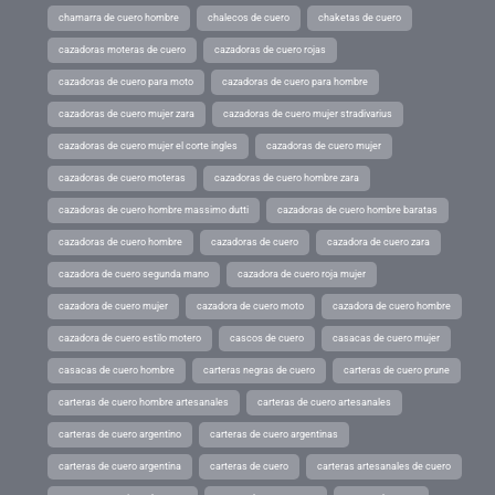
chamarra de cuero hombre
chalecos de cuero
chaketas de cuero
cazadoras moteras de cuero
cazadoras de cuero rojas
cazadoras de cuero para moto
cazadoras de cuero para hombre
cazadoras de cuero mujer zara
cazadoras de cuero mujer stradivarius
cazadoras de cuero mujer el corte ingles
cazadoras de cuero mujer
cazadoras de cuero moteras
cazadoras de cuero hombre zara
cazadoras de cuero hombre massimo dutti
cazadoras de cuero hombre baratas
cazadoras de cuero hombre
cazadoras de cuero
cazadora de cuero zara
cazadora de cuero segunda mano
cazadora de cuero roja mujer
cazadora de cuero mujer
cazadora de cuero moto
cazadora de cuero hombre
cazadora de cuero estilo motero
cascos de cuero
casacas de cuero mujer
casacas de cuero hombre
carteras negras de cuero
carteras de cuero prune
carteras de cuero hombre artesanales
carteras de cuero artesanales
carteras de cuero argentino
carteras de cuero argentinas
carteras de cuero argentina
carteras de cuero
carteras artesanales de cuero