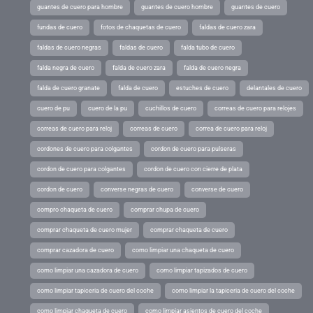
guantes de cuero para hombre
guantes de cuero hombre
guantes de cuero
fundas de cuero
fotos de chaquetas de cuero
faldas de cuero zara
faldas de cuero negras
faldas de cuero
falda tubo de cuero
falda negra de cuero
falda de cuero zara
falda de cuero negra
falda de cuero granate
falda de cuero
estuches de cuero
delantales de cuero
cuero de pu
cuero de la pu
cuchillos de cuero
correas de cuero para relojes
correas de cuero para reloj
correas de cuero
correa de cuero para reloj
cordones de cuero para colgantes
cordon de cuero para pulseras
cordon de cuero para colgantes
cordon de cuero con cierre de plata
cordon de cuero
converse negras de cuero
converse de cuero
compro chaqueta de cuero
comprar chupa de cuero
comprar chaqueta de cuero mujer
comprar chaqueta de cuero
comprar cazadora de cuero
como limpiar una chaqueta de cuero
como limpiar una cazadora de cuero
como limpiar tapizados de cuero
como limpiar tapiceria de cuero del coche
como limpiar la tapiceria de cuero del coche
como limpiar chaqueta de cuero
como limpiar asientos de cuero del coche