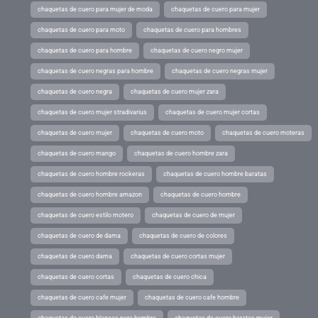
chaquetas de cuero para mujer de moda
chaquetas de cuero para mujer
chaquetas de cuero para moto
chaquetas de cuero para hombres
chaquetas de cuero para hombre
chaquetas de cuero negro mujer
chaquetas de cuero negras para hombre
chaquetas de cuero negras mujer
chaquetas de cuero negra
chaquetas de cuero mujer zara
chaquetas de cuero mujer stradivarius
chaquetas de cuero mujer cortas
chaquetas de cuero mujer
chaquetas de cuero moto
chaquetas de cuero moteras
chaquetas de cuero mango
chaquetas de cuero hombre zara
chaquetas de cuero hombre rockeras
chaquetas de cuero hombre baratas
chaquetas de cuero hombre amazon
chaquetas de cuero hombre
chaquetas de cuero estilo motero
chaquetas de cuero de mujer
chaquetas de cuero de dama
chaquetas de cuero de colores
chaquetas de cuero dama
chaquetas de cuero cortas mujer
chaquetas de cuero cortas
chaquetas de cuero chica
chaquetas de cuero cafe mujer
chaquetas de cuero cafe hombre
chaquetas de cuero blancas para hombre
chaquetas de cuero baratas mujer