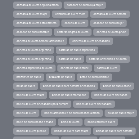
cazadora de cuero segunda mano
cazadora de cuero roja mujer
cazadora de cuero mujer
cazadora de cuero moto
cazadora de cuero hombre
cazadora de cuero estilo motero
cascos de cuero
casacas de cuero mujer
casacas de cuero hombre
carteras negras de cuero
carteras de cuero prune
carteras de cuero hombre artesanales
carteras de cuero artesanales
carteras de cuero argentino
carteras de cuero argentinas
carteras de cuero argentina
carteras de cuero
carteras artesanales de cuero
carteras argentinas de cuero
cartera de cuero prune
cartera de cuero
brazaletes de cuero
brazalete de cuero
botas de cuero hombre
botas de cuero
bolsos de cuero para hombre artesanales
bolsos de cuero online
bolsos de cuero mujer
bolsos de cuero marruecos
bolsos de cuero artesanos
bolsos de cuero artesanales para hombre
bolsos de cuero artesanales
bolsos de cuero
bolsos artesanales de cuero hechos a mano
bolso de cuero mujer
bolso de cuero hecho a mano
bolso de cuero
boinas militares cuero
boinas de cuero precios
boinas de cuero para mujer
boinas de cuero para hombre