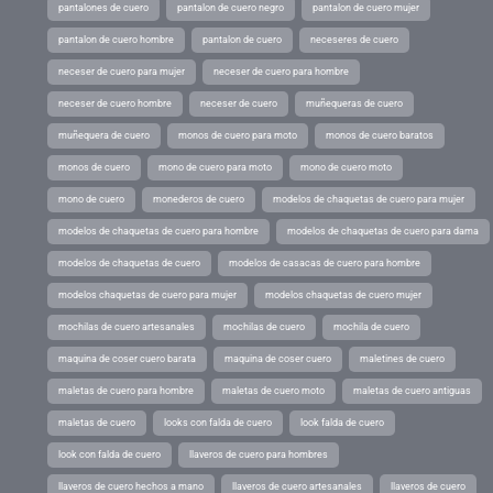
pantalones de cuero
pantalon de cuero negro
pantalon de cuero mujer
pantalon de cuero hombre
pantalon de cuero
neceseres de cuero
neceser de cuero para mujer
neceser de cuero para hombre
neceser de cuero hombre
neceser de cuero
muñequeras de cuero
muñequera de cuero
monos de cuero para moto
monos de cuero baratos
monos de cuero
mono de cuero para moto
mono de cuero moto
mono de cuero
monederos de cuero
modelos de chaquetas de cuero para mujer
modelos de chaquetas de cuero para hombre
modelos de chaquetas de cuero para dama
modelos de chaquetas de cuero
modelos de casacas de cuero para hombre
modelos chaquetas de cuero para mujer
modelos chaquetas de cuero mujer
mochilas de cuero artesanales
mochilas de cuero
mochila de cuero
maquina de coser cuero barata
maquina de coser cuero
maletines de cuero
maletas de cuero para hombre
maletas de cuero moto
maletas de cuero antiguas
maletas de cuero
looks con falda de cuero
look falda de cuero
look con falda de cuero
llaveros de cuero para hombres
llaveros de cuero hechos a mano
llaveros de cuero artesanales
llaveros de cuero