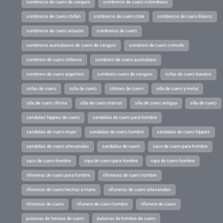
sombreros de cuero de canguro
sombreros de cuero colombiano
sombreros de cuero chillán
sombreros de cuero chile
sombreros de cuero blanco
sombreros de cuero amazon
sombreros de cuero
sombreros australianos de cuero de canguro
sombrero de cuero comodo
sombrero de cuero chilenos
sombrero de cuero australiano
sombrero de cuero argentino
sombrero cuero de canguro
sofas de cuero baratos
sofas de cuero
sofa de cuero
sillones de cuero
silla de cuero y metal
silla de cuero oficina
silla de cuero marron
silla de cuero antigua
silla de cuero
sandalias hippies de cuero
sandalias de cuero para hombre
sandalias de cuero mujer
sandalias de cuero hombre
sandalias de cuero hippies
sandalias de cuero artesanales
sandalias de cuero
saco de cuero para hombre
saco de cuero hombre
ropa de cuero para hombre
ropa de cuero hombre
riñoneras de cuero para hombre
riñoneras de cuero hombre
riñoneras de cuero hechas a mano
riñoneras de cuero artesanales
riñoneras de cuero
riñonera de cuero hombre
riñonera de cuero
pulseras de trenzas de cuero
pulseras de hombre de cuero