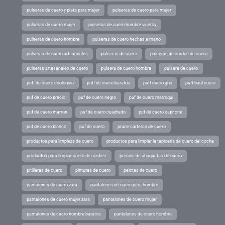
pulseras de cuero y plata para mujer
pulseras de cuero para mujer
pulseras de cuero mujer
pulseras de cuero hombre viceroy
pulseras de cuero hombre
pulseras de cuero hechas a mano
pulseras de cuero artesanales
pulseras de cuero
pulseras de cordon de cuero
pulseras artesanales de cuero
pulsera de cuero hombre
pulsera de cuero
puff de cuero ecologico
puff de cuero baratos
puff cuero gris
puff baul cuero
puf de cuero precio
puf de cuero negro
puf de cuero marroqui
puf de cuero marron
puf de cuero cuadrado
puf de cuero capitone
puf de cuero blanco
puf de cuero
prune carteras de cuero
productos para limpieza de cuero
productos para limpiar la tapiceria de cuero del coche
productos para limpiar cuero de coches
precios de chaquetas de cuero
pitilleras de cuero
pinturas de cuero
pelotas de cuero
pantalones de cuero zara
pantalones de cuero para hombre
pantalones de cuero mujer zara
pantalones de cuero mujer
pantalones de cuero hombre baratos
pantalones de cuero hombre