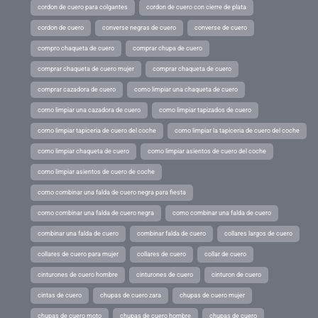
cordon de cuero para colgantes
cordon de cuero con cierre de plata
cordon de cuero
converse negras de cuero
converse de cuero
compro chaqueta de cuero
comprar chupa de cuero
comprar chaqueta de cuero mujer
comprar chaqueta de cuero
comprar cazadora de cuero
como limpiar una chaqueta de cuero
como limpiar una cazadora de cuero
como limpiar tapizados de cuero
como limpiar tapiceria de cuero del coche
como limpiar la tapiceria de cuero del coche
como limpiar chaqueta de cuero
como limpiar asientos de cuero del coche
como limpiar asientos de cuero de coche
como combinar una falda de cuero negra para fiesta
como combinar una falda de cuero negra
como combinar una falda de cuero
combinar una falda de cuero
combinar falda de cuero
collares largos de cuero
collares de cuero para mujer
collares de cuero
collar de cuero
cinturones de cuero hombre
cinturones de cuero
cinturon de cuero
cintas de cuero
chupas de cuero zara
chupas de cuero mujer
chupas de cuero moto
chupas de cuero hombre
chupas de cuero