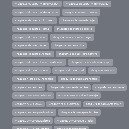
chaquetas de cuero hombre rockeras
chaquetas de cuero hombre baratas
chaquetas de cuero hombre amazon
chaquetas de cuero hombre
chaquetas de cuero estilo motero
chaquetas de cuero de mujer
chaquetas de cuero de dama
chaquetas de cuero de colores
chaquetas de cuero dama
chaquetas de cuero cortas mujer
chaquetas de cuero cortas
chaquetas de cuero chica
chaquetas de cuero cafe mujer
chaquetas de cuero cafe hombre
chaquetas de cuero blancas para hombre
chaquetas de cuero baratas mujer
chaquetas de cuero baratas
chaquetas de cuero azul
chaquetas de cuero
chaqueta negra de cuero hombre
chaqueta de cuero zara hombre
chaqueta de cuero zara
chaqueta de cuero verde hombre
chaqueta de cuero verde
chaqueta de cuero stradivarius
chaqueta de cuero sintetico mujer
chaqueta de cuero roja
chaqueta de cuero precio
chaqueta de cuero para mujer
chaqueta de cuero para hombres
chaqueta de cuero para hombre
chaqueta de cuero para dama
chaqueta de cuero negra mujer
chaqueta de cuero mujer zara
chaqueta de cuero mujer