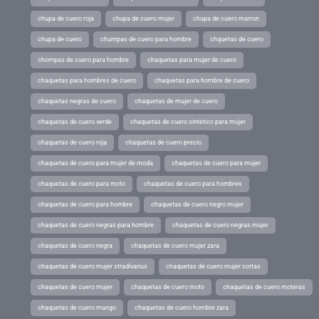
chupa de cuero roja
chupa de cuero mujer
chupa de cuero marron
chupa de cuero
chumpas de cuero para hombre
chquetas de cuero
chompas de cuero para hombre
chaquetas para mujer de cuero
chaquetas para hombres de cuero
chaquetas para hombre de cuero
chaquetas negras de cuero
chaquetas de mujer de cuero
chaquetas de cuero verde
chaquetas de cuero sintetico para mujer
chaquetas de cuero roja
chaquetas de cuero precio
chaquetas de cuero para mujer de moda
chaquetas de cuero para mujer
chaquetas de cuero para moto
chaquetas de cuero para hombres
chaquetas de cuero para hombre
chaquetas de cuero negro mujer
chaquetas de cuero negras para hombre
chaquetas de cuero negras mujer
chaquetas de cuero negra
chaquetas de cuero mujer zara
chaquetas de cuero mujer stradivarius
chaquetas de cuero mujer cortas
chaquetas de cuero mujer
chaquetas de cuero moto
chaquetas de cuero moteras
chaquetas de cuero mango
chaquetas de cuero hombre zara