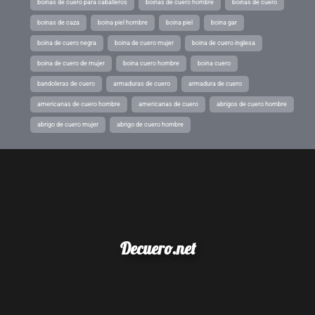
boinas de cuero para caballeros
boinas de cuero hombre
boinas de cuero
boinas de caza
boina piel hombre
boina piel
boina gar
boina de cuero negra
boina de cuero mujer
boina de cuero inglesa
boina de cuero de mujer
boina cuero hombre
boina cuero
bandoleras de cuero
armaduras de cuero
armadura de cuero
americanas de cuero hombre
americanas de cuero
abrigos de cuero hombre
abrigo de cuero mujer
abrigo de cuero hombre
Decuero.net