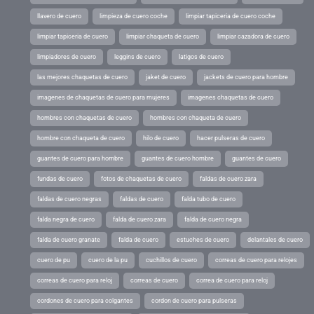
llavero de cuero
limpieza de cuero coche
limpiar tapiceria de cuero coche
limpiar tapiceria de cuero
limpiar chaqueta de cuero
limpiar cazadora de cuero
limpiadores de cuero
leggins de cuero
latigos de cuero
las mejores chaquetas de cuero
jaket de cuero
jackets de cuero para hombre
imagenes de chaquetas de cuero para mujeres
imagenes chaquetas de cuero
hombres con chaquetas de cuero
hombres con chaqueta de cuero
hombre con chaqueta de cuero
hilo de cuero
hacer pulseras de cuero
guantes de cuero para hombre
guantes de cuero hombre
guantes de cuero
fundas de cuero
fotos de chaquetas de cuero
faldas de cuero zara
faldas de cuero negras
faldas de cuero
falda tubo de cuero
falda negra de cuero
falda de cuero zara
falda de cuero negra
falda de cuero granate
falda de cuero
estuches de cuero
delantales de cuero
cuero de pu
cuero de la pu
cuchillos de cuero
correas de cuero para relojes
correas de cuero para reloj
correas de cuero
correa de cuero para reloj
cordones de cuero para colgantes
cordon de cuero para pulseras