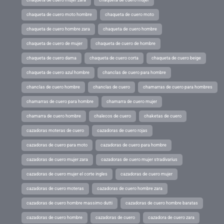
chaqueta de cuero moto hombre
chaqueta de cuero moto
chaqueta de cuero hombre zara
chaqueta de cuero hombre
chaqueta de cuero de mujer
chaqueta de cuero de hombre
chaqueta de cuero dama
chaqueta de cuero corta
chaqueta de cuero beige
chaqueta de cuero azul hombre
chanclas de cuero para hombre
chanclas de cuero hombre
chanclas de cuero
chamarras de cuero para hombres
chamarras de cuero para hombre
chamarra de cuero mujer
chamarra de cuero hombre
chalecos de cuero
chaketas de cuero
cazadoras moteras de cuero
cazadoras de cuero rojas
cazadoras de cuero para moto
cazadoras de cuero para hombre
cazadoras de cuero mujer zara
cazadoras de cuero mujer stradivarius
cazadoras de cuero mujer el corte ingles
cazadoras de cuero mujer
cazadoras de cuero moteras
cazadoras de cuero hombre zara
cazadoras de cuero hombre massimo dutti
cazadoras de cuero hombre baratas
cazadoras de cuero hombre
cazadoras de cuero
cazadora de cuero zara