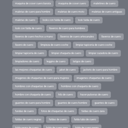
maquina de coser cuero barata
maquina de coser cuero
maletines de cuero
maletas de cuero para hombre
maletas de cuero moto
maletas de cuero antiguas
maletas de cuero
looks con falda de cuero
look falda de cuero
look con falda de cuero
llaveros de cuero para hombres
llaveros de cuero hechos a mano
llaveros de cuero artesanales
llaveros de cuero
llavero de cuero
limpieza de cuero coche
limpiar tapiceria de cuero coche
limpiar tapiceria de cuero
limpiar chaqueta de cuero
limpiar cazadora de cuero
limpiadores de cuero
leggins de cuero
latigos de cuero
las mejores chaquetas de cuero
jaket de cuero
jackets de cuero para hombre
imagenes de chaquetas de cuero para mujeres
imagenes chaquetas de cuero
hombres con chaquetas de cuero
hombres con chaqueta de cuero
hombre con chaqueta de cuero
hilo de cuero
hacer pulseras de cuero
guantes de cuero para hombre
guantes de cuero hombre
guantes de cuero
fundas de cuero
fotos de chaquetas de cuero
faldas de cuero zara
faldas de cuero negras
faldas de cuero
falda tubo de cuero
falda negra de cuero
falda de cuero zara
falda de cuero negra