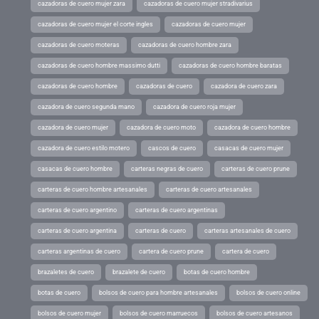
cazadoras de cuero mujer zara
cazadoras de cuero mujer stradivarius
cazadoras de cuero mujer el corte ingles
cazadoras de cuero mujer
cazadoras de cuero moteras
cazadoras de cuero hombre zara
cazadoras de cuero hombre massimo dutti
cazadoras de cuero hombre baratas
cazadoras de cuero hombre
cazadoras de cuero
cazadora de cuero zara
cazadora de cuero segunda mano
cazadora de cuero roja mujer
cazadora de cuero mujer
cazadora de cuero moto
cazadora de cuero hombre
cazadora de cuero estilo motero
cascos de cuero
casacas de cuero mujer
casacas de cuero hombre
carteras negras de cuero
carteras de cuero prune
carteras de cuero hombre artesanales
carteras de cuero artesanales
carteras de cuero argentino
carteras de cuero argentinas
carteras de cuero argentina
carteras de cuero
carteras artesanales de cuero
carteras argentinas de cuero
cartera de cuero prune
cartera de cuero
brazaletes de cuero
brazalete de cuero
botas de cuero hombre
botas de cuero
bolsos de cuero para hombre artesanales
bolsos de cuero online
bolsos de cuero mujer
bolsos de cuero marruecos
bolsos de cuero artesanos