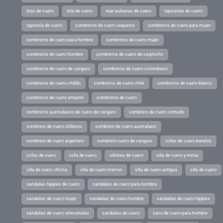
tiras de cuero
tela de cuero
tejer pulseras de cuero
tapicerias de cuero
tapicería de cuero
sombreros de cuero vaqueros
sombreros de cuero para mujer
sombreros de cuero para hombre
sombreros de cuero mujer
sombreros de cuero hombre
sombreros de cuero de carpincho
sombreros de cuero de canguro
sombreros de cuero colombiano
sombreros de cuero chillán
sombreros de cuero chile
sombreros de cuero blanco
sombreros de cuero amazon
sombreros de cuero
sombreros australianos de cuero de canguro
sombrero de cuero comodo
sombrero de cuero chilenos
sombrero de cuero australiano
sombrero de cuero argentino
sombrero cuero de canguro
sofas de cuero baratos
sofas de cuero
sofa de cuero
sillones de cuero
silla de cuero y metal
silla de cuero oficina
silla de cuero marron
silla de cuero antigua
silla de cuero
sandalias hippies de cuero
sandalias de cuero para hombre
sandalias de cuero mujer
sandalias de cuero hombre
sandalias de cuero hippies
sandalias de cuero artesanales
sandalias de cuero
saco de cuero para hombre