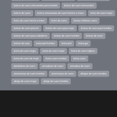
bolsos de cuero artesanales para hombre
bolsos de cuero artesanales
bolsos de cuero
bolsos artesanales de cuero hechos a mano
bolso de cuero mujer
bolso de cuero hecho a mano
bolso de cuero
boinas militares cuero
boinas de cuero precios
boinas de cuero para mujer
boinas de cuero para hombre
boinas de cuero para caballeros
boinas de cuero hombre
boinas de cuero
boinas de caza
boina piel hombre
boina piel
boina gar
boina de cuero negra
boina de cuero mujer
boina de cuero inglesa
boina de cuero de mujer
boina cuero hombre
boina cuero
bandoleras de cuero
armaduras de cuero
armadura de cuero
americanas de cuero hombre
americanas de cuero
abrigos de cuero hombre
abrigo de cuero mujer
abrigo de cuero hombre