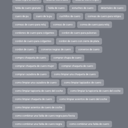
falda de cuero granate
falda de cuero
estuches de cuero
delantales de cuero
cuero de pu
cuero de la pu
cuchillos de cuero
correas de cuero para relojes
correas de cuero para reloj
correas de cuero
correa de cuero para reloj
cordones de cuero para colgantes
cordon de cuero para pulseras
cordon de cuero para colgantes
cordon de cuero con cierre de plata
cordon de cuero
converse negras de cuero
converse de cuero
compro chaqueta de cuero
comprar chupa de cuero
comprar chaqueta de cuero mujer
comprar chaqueta de cuero
comprar cazadora de cuero
como limpiar una chaqueta de cuero
como limpiar una cazadora de cuero
como limpiar tapizados de cuero
como limpiar tapiceria de cuero del coche
como limpiar la tapiceria de cuero del coche
como limpiar chaqueta de cuero
como limpiar asientos de cuero del coche
como limpiar asientos de cuero de coche
como combinar una falda de cuero negra para fiesta
como combinar una falda de cuero negra
como combinar una falda de cuero