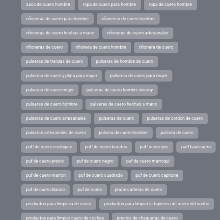
saco de cuero hombre
ropa de cuero para hombre
ropa de cuero hombre
riñoneras de cuero para hombre
riñoneras de cuero hombre
riñoneras de cuero hechas a mano
riñoneras de cuero artesanales
riñoneras de cuero
riñonera de cuero hombre
riñonera de cuero
pulseras de trenzas de cuero
pulseras de hombre de cuero
pulseras de cuero y plata para mujer
pulseras de cuero para mujer
pulseras de cuero mujer
pulseras de cuero hombre viceroy
pulseras de cuero hombre
pulseras de cuero hechas a mano
pulseras de cuero artesanales
pulseras de cuero
pulseras de cordon de cuero
pulseras artesanales de cuero
pulsera de cuero hombre
pulsera de cuero
puff de cuero ecologico
puff de cuero baratos
puff cuero gris
puff baul cuero
puf de cuero precio
puf de cuero negro
puf de cuero marroqui
puf de cuero marron
puf de cuero cuadrado
puf de cuero capitone
puf de cuero blanco
puf de cuero
prune carteras de cuero
productos para limpieza de cuero
productos para limpiar la tapiceria de cuero del coche
productos para limpiar cuero de coches
precios de chaquetas de cuero