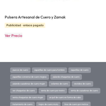
Pulsera Artesanal de Cuero y Zamak
Publicidad · enlace pagado
Ver Precio
zuecos de cuero
zapatillas de cuero para hombre
zapatillas de cuero
zapatillas converse de cuero negras
zalando chaquetas de cuero
zalando cazadoras de cuero mujer
volantes de cuero
vestidos de cuero
ver chaquetas de cuero
venta de cuero por metro
venta de cazadoras de cuero
venta chaquetas de cuero mujer
un puf de cuero en forma de cubo
tratamiento de cuero
trajes de cuero moto
tiras de cuero por metros