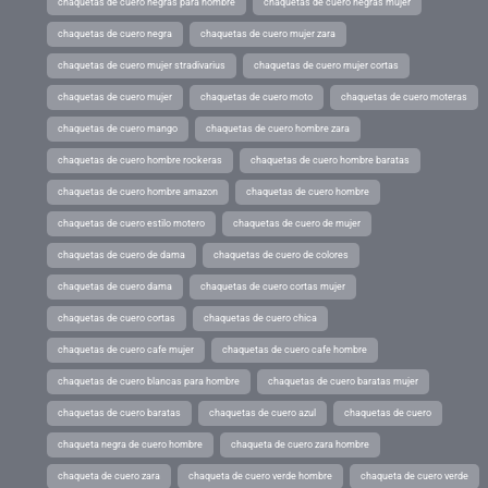
chaquetas de cuero negras para hombre
chaquetas de cuero negras mujer
chaquetas de cuero negra
chaquetas de cuero mujer zara
chaquetas de cuero mujer stradivarius
chaquetas de cuero mujer cortas
chaquetas de cuero mujer
chaquetas de cuero moto
chaquetas de cuero moteras
chaquetas de cuero mango
chaquetas de cuero hombre zara
chaquetas de cuero hombre rockeras
chaquetas de cuero hombre baratas
chaquetas de cuero hombre amazon
chaquetas de cuero hombre
chaquetas de cuero estilo motero
chaquetas de cuero de mujer
chaquetas de cuero de dama
chaquetas de cuero de colores
chaquetas de cuero dama
chaquetas de cuero cortas mujer
chaquetas de cuero cortas
chaquetas de cuero chica
chaquetas de cuero cafe mujer
chaquetas de cuero cafe hombre
chaquetas de cuero blancas para hombre
chaquetas de cuero baratas mujer
chaquetas de cuero baratas
chaquetas de cuero azul
chaquetas de cuero
chaqueta negra de cuero hombre
chaqueta de cuero zara hombre
chaqueta de cuero zara
chaqueta de cuero verde hombre
chaqueta de cuero verde