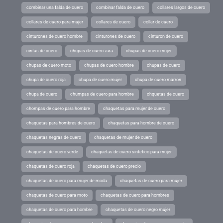
combinar una falda de cuero
combinar falda de cuero
collares largos de cuero
collares de cuero para mujer
collares de cuero
collar de cuero
cinturones de cuero hombre
cinturones de cuero
cinturon de cuero
cintas de cuero
chupas de cuero zara
chupas de cuero mujer
chupas de cuero moto
chupas de cuero hombre
chupas de cuero
chupa de cuero roja
chupa de cuero mujer
chupa de cuero marron
chupa de cuero
chumpas de cuero para hombre
chquetas de cuero
chompas de cuero para hombre
chaquetas para mujer de cuero
chaquetas para hombres de cuero
chaquetas para hombre de cuero
chaquetas negras de cuero
chaquetas de mujer de cuero
chaquetas de cuero verde
chaquetas de cuero sintetico para mujer
chaquetas de cuero roja
chaquetas de cuero precio
chaquetas de cuero para mujer de moda
chaquetas de cuero para mujer
chaquetas de cuero para moto
chaquetas de cuero para hombres
chaquetas de cuero para hombre
chaquetas de cuero negro mujer