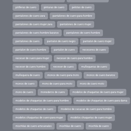
pitilleras de cuero
pinturas de cuero
pelotas de cuero
pantalones de cuero zara
pantalones de cuero para hombre
pantalones de cuero mujer zara
pantalones de cuero mujer
pantalones de cuero hombre baratos
pantalones de cuero hombre
pantalones de cuero
pantalon de cuero negro
pantalon de cuero mujer
pantalon de cuero hombre
pantalon de cuero
neceseres de cuero
neceser de cuero para mujer
neceser de cuero para hombre
neceser de cuero hombre
neceser de cuero
muñequeras de cuero
muñequera de cuero
monos de cuero para moto
monos de cuero baratos
monos de cuero
mono de cuero para moto
mono de cuero moto
mono de cuero
monederos de cuero
modelos de chaquetas de cuero para mujer
modelos de chaquetas de cuero para hombre
modelos de chaquetas de cuero para dama
modelos de chaquetas de cuero
modelos de casacas de cuero para hombre
modelos chaquetas de cuero para mujer
modelos chaquetas de cuero mujer
mochilas de cuero artesanales
mochilas de cuero
mochila de cuero