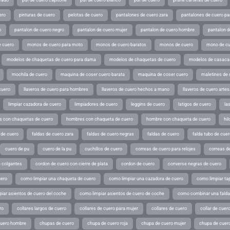
ero
pinturas de cuero
pelotas de cuero
pantalones de cuero zara
pantalones de cuero p
o
pantalon de cuero negro
pantalon de cuero mujer
pantalon de cuero hombre
pantalon d
 cuero
monos de cuero para moto
monos de cuero baratos
monos de cuero
mono de cu
modelos de chaquetas de cuero para dama
modelos de chaquetas de cuero
modelos de casaca
mochila de cuero
maquina de coser cuero barata
maquina de coser cuero
maletines de 
cuero
llaveros de cuero para hombres
llaveros de cuero hechos a mano
llaveros de cuero arte
limpiar cazadora de cuero
limpiadores de cuero
leggins de cuero
latigos de cuero
la
 con chaquetas de cuero
hombres con chaqueta de cuero
hombre con chaqueta de cuero
hil
 de cuero
faldas de cuero zara
faldas de cuero negras
faldas de cuero
falda tubo de cuer
cuero de pu
cuero de la pu
cuchillos de cuero
correas de cuero para relojes
correas de
a colgantes
cordon de cuero con cierre de plata
cordon de cuero
converse negras de cuero
uero
como limpiar una chaqueta de cuero
como limpiar una cazadora de cuero
como limpiar ta
iar asientos de cuero del coche
como limpiar asientos de cuero de coche
como combinar una falda 
ro
collares largos de cuero
collares de cuero para mujer
collares de cuero
collar de cuer
cuero hombre
chupas de cuero
chupa de cuero roja
chupa de cuero mujer
chupa de cuer