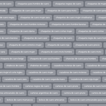
es de cuero
chaquetas para hombre de cuero
chaquetas negras de cuero
chaquetas de mujer
e moda
chaquetas de cuero para mujer
chaquetas de cuero para moto
chaquetas de cuero par
de cuero negra
chaquetas de cuero mujer zara
chaquetas de cuero mujer stradivarius
chaquet
zara
chaquetas de cuero hombre rockeras
chaquetas de cuero hombre baratas
chaquetas de
ores
chaquetas de cuero dama
chaquetas de cuero cortas mujer
chaquetas de cuero cortas
s de cuero baratas
chaquetas de cuero azul
chaquetas de cuero
chaqueta negra de cuero ho
ius
chaqueta de cuero sintetico mujer
chaqueta de cuero roja
chaqueta de cuero precio
 zara
chaqueta de cuero mujer
chaqueta de cuero moto hombre
chaqueta de cuero moto
chaqueta de cuero beige
chaqueta de cuero azul hombre
chanclas de cuero para hombre
cha
e
chalecos de cuero
chaketas de cuero
cazadoras moteras de cuero
cazadoras de cuero
ro mujer el corte ingles
cazadoras de cuero mujer
cazadoras de cuero moteras
cazadoras de
cazadora de cuero zara
cazadora de cuero segunda mano
cazadora de cuero roja mujer
c
as de cuero hombre
carteras negras de cuero
carteras de cuero prune
carteras de cuero hom
eras artesanales de cuero
carteras argentinas de cuero
cartera de cuero prune
cartera de cue
r
bolsos de cuero marruecos
bolsos de cuero artesanos
bolsos de cuero artesanales para ho