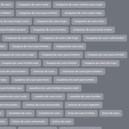
 de cuero
chaquetas de cuero verde
chaquetas de cuero sintetico para mujer
a hombres
chaquetas de cuero para hombre
chaquetas de cuero negro mujer
as de cuero mujer cortas
chaquetas de cuero mujer
chaquetas de cuero moto
 cuero hombre amazon
chaquetas de cuero hombre
chaquetas de cuero estilo motero
chaquetas de cuero chica
chaquetas de cuero cafe mujer
chaquetas de cuero cafe hombre
mbre
chaqueta de cuero zara hombre
chaqueta de cuero zara
chaqueta de cuero para mujer
chaqueta de cuero para hombres
chaqueta de cuero para hombre
chaqueta de cuero hombre zara
chaqueta de cuero hombre
chaqueta de cuero de mujer
nclas de cuero hombre
chanclas de cuero
chamarras de cuero para hombres
 rojas
cazadoras de cuero para moto
cazadoras de cuero para hombre
 cuero hombre zara
cazadoras de cuero hombre massimo dutti
azadora de cuero mujer
cazadora de cuero moto
cazadora de cuero hombre
bre artesanales
carteras de cuero artesanales
carteras de cuero argentino
ro
brazaletes de cuero
brazalete de cuero
botas de cuero hombre
botas de cuero
mbre
bolsos de cuero artesanales
bolsos de cuero