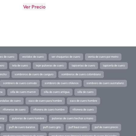
Ver Precio
tes de cuero
vestidos de cuero
ver chaquetas de cuero
venta de cuero por metro
uero
tela de cuero
tejer pulseras de cuero
tapicerias de cuero
tapicería de cuero
pincho
sombreros de cuero de canguro
sombreros de cuero colombiano
sombrero de cuero comodo
sombrero de cuero chilenos
sombrero de cuero australiano
ina
silla de cuero marron
silla de cuero antigua
silla de cuero
andalias de cuero
saco de cuero para hombre
saco de cuero hombre
riñoneras de cuero
riñonera de cuero hombre
riñonera de cuero
eroy
pulseras de cuero hombre
pulseras de cuero hechas a mano
o
puff de cuero baratos
puff cuero gris
puff baul cuero
puf de cuero precio
productos para limpieza de cuero
productos para limpiar la tapiceria de cuero del coche