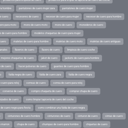
ara hombre
pantalones de cuero mujer zara
pantalones de cuero mujer
e cuero
neceseres de cuero
neceser de cuero para mujer
neceser de cuero para hombre
ero para moto
mono de cuero moto
mono de cuero
monederos de cuero
s de cuero para hombre
modelos chaquetas de cuero para mujer
cuero
maletas de cuero para hombre
maletas de cuero moto
maletas de cuero antiguas
sanales
llaveros de cuero
llavero de cuero
limpieza de cuero coche
s mejores chaquetas de cuero
jaket de cuero
jackets de cuero para hombre
o de cuero
hacer pulseras de cuero
guantes de cuero para hombre
o
falda negra de cuero
falda de cuero zara
falda de cuero negra
 cuero para reloj
correas de cuero
correa de cuero para reloj
converse de cuero
compro chaqueta de cuero
comprar chupa de cuero
pizados de cuero
como limpiar tapiceria de cuero del coche
de cuero negra para fiesta
como combinar una falda de cuero negra
o
cinturones de cuero hombre
cinturones de cuero
cinturon de cuero
cintas de cuero
o marron
chupa de cuero
chumpas de cuero para hombre
chquetas de cuero