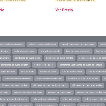
cio
Ver Precio
converse de cuero negras
zalando chaquetas de cuero
zalando cazadoras de cuero mujer
volan
a de cubo
tratamiento de cuero
trajes de cuero moto
tiras de cuero por metros
tiras de c
ra hombre
sombreros de cuero mujer
sombreros de cuero hombre
sombreros de cuero de car
sombreros de cuero amazon
sombreros de cuero
sombreros australianos de cuero de canguro
sofas de cuero
sofa de cuero
sillones de cuero
silla de cuero y metal
silla de cuero ofic
sandalias de cuero hombre
sandalias de cuero hippies
sandalias de cuero artesanales
s
riñoneras de cuero hombre
riñoneras de cuero hechas a mano
riñoneras de cuero artesanales
ara mujer
pulseras de cuero para mujer
pulseras de cuero mujer
pulseras de cuero hombre vic
lseras artesanales de cuero
pulsera de cuero hombre
pulsera de cuero
puff de cuero ecologic
rado
puf de cuero capitone
puf de cuero blanco
puf de cuero
prune carteras de cuero