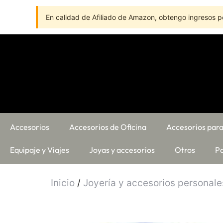
En calidad de Afiliado de Amazon, obtengo ingresos po
Accesorios
Accesorios de Oficina
Accesorios para
Equipaje y Viajes
Joyas y accesorios
Otros
Pa
Inicio
/
Joyería y accesorios personale