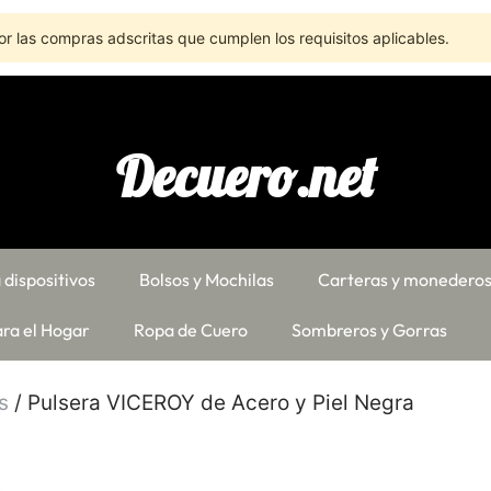
r las compras adscritas que cumplen los requisitos aplicables.
Decuero.net
 dispositivos
Bolsos y Mochilas
Carteras y monedero
ra el Hogar
Ropa de Cuero
Sombreros y Gorras
s
/ Pulsera VICEROY de Acero y Piel Negra