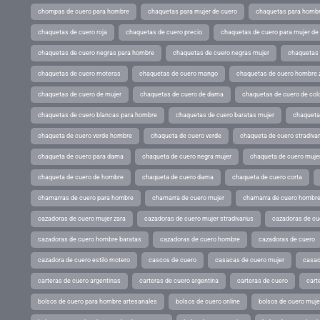
chompas de cuero para hombre
chaquetas para mujer de cuero
chaquetas para hombr
chaquetas de cuero roja
chaquetas de cuero precio
chaquetas de cuero para mujer d
chaquetas de cuero negras para hombre
chaquetas de cuero negras mujer
chaquetas 
chaquetas de cuero moteras
chaquetas de cuero mango
chaquetas de cuero hombre 
chaquetas de cuero de mujer
chaquetas de cuero de dama
chaquetas de cuero de col
chaquetas de cuero blancas para hombre
chaquetas de cuero baratas mujer
chaqueta
chaqueta de cuero verde hombre
chaqueta de cuero verde
chaqueta de cuero stradivar
chaqueta de cuero para dama
chaqueta de cuero negra mujer
chaqueta de cuero mujer
chaqueta de cuero de hombre
chaqueta de cuero dama
chaqueta de cuero corta
chamarras de cuero para hombre
chamarra de cuero mujer
chamarra de cuero hombr
cazadoras de cuero mujer zara
cazadoras de cuero mujer stradivarius
cazadoras de cue
cazadoras de cuero hombre baratas
cazadoras de cuero hombre
cazadoras de cuero
cazadora de cuero estilo motero
cascos de cuero
casacas de cuero mujer
casac
carteras de cuero argentinas
carteras de cuero argentina
carteras de cuero
cart
bolsos de cuero para hombre artesanales
bolsos de cuero online
bolsos de cuero muje