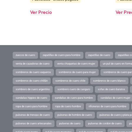
Ver Precio
Ver Pre
zuecos de cuero
zapatillas de cuero para hombre
zapatillas de cuero
zapatillas 
venta de cazadoras de cuero
venta chaquetas de cuero mujer
un puf de cuero en form
sombreros de cuero vaqueros
sombreros de cuero para mujer
sombreros de cuero pa
sombreros de cuero chillán
sombreros de cuero chile
sombreros de cuero blanco
sombrero de cuero argentino
sombrero cuero de canguro
sofas de cuero baratos
sandalias hippies de cuero
sandalias de cuero para hombre
sandalias de cuero mujer
ropa de cuero para hombre
ropa de cuero hombre
riñoneras de cuero para hombre
pulseras de trenzas de cuero
pulseras de hombre de cuero
pulseras de cuero y plata p
pulseras de cuero artesanales
pulseras de cuero
pulseras de cordon de cuero
pu
puf de cuero negro
puf de cuero marroqui
puf de cuero marron
puf de cuero cuad