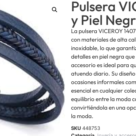
Pulsera V
y Piel Neg
La pulsera VICEROY 140
con materiales de alta ca
inoxidable, lo que garanti
detalles en piel negra que
accesorio es ideal para q
atuendo diario. Su diseño
ocasiones informales com
esencial en cualquier colec
equilibrio entre la moda 
convirtiéndola en una opc
la moda.
SKU
448753
Categoría
Joyería y acceso