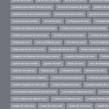
productos para limpiar cuero de coches
precios de chaquetas de cuero
pitilleras de cu
pantalones de cuero hombre baratos
pantalones de cuero hombre
pantalones de cuer
neceser de cuero hombre
neceser de cuero
muñequeras de cuero
muñequera de
modelos de chaquetas de cuero para mujer
modelos de chaquetas de cuero para hombre
modelos chaquetas de cuero mujer
mochilas de cuero artesanales
mochilas de cuero
maletas de cuero
looks con falda de cuero
look falda de cuero
look con falda de 
limpiar tapiceria de cuero coche
limpiar tapiceria de cuero
limpiar chaqueta de cuero
imagenes de chaquetas de cuero para mujeres
imagenes chaquetas de cuero
hombres
guantes de cuero hombre
guantes de cuero
fundas de cuero
fotos de chaquetas
falda de cuero granate
falda de cuero
estuches de cuero
delantales de cuero
cordones de cuero para colgantes
cordon de cuero para pulseras
cordon de cuero par
comprar chaqueta de cuero mujer
comprar chaqueta de cuero
comprar cazadora de c
como limpiar la tapiceria de cuero del coche
como limpiar chaqueta de cuero
como limp
como combinar una falda de cuero
combinar una falda de cuero
combinar falda de cue
chupas de cuero zara
chupas de cuero mujer
chupas de cuero moto
chupas de 