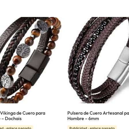
 Vikinga de Cuero para
Pulsera de Cuero Artesanal p
 – Dochais
Hombre – 6mm
ad · enlace pagado
Publicidad · enlace pagado