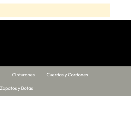
s
Cinturones
Cuerdas y Cordones
Zapatos y Botas