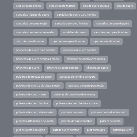
silla de cuero oficina
silla de cuero marron
silla de cuero antigua
silla de cuero
sandalias hippies de cuero
sandalias de cuero para hombre
sandalias de cuero mujer
sandalias de cuero hombre
sandalias de cuero hippies
sandalias de cuero artesanales
sandalias de cuero
saco de cuero para hombre
saco de cuero hombre
ropa de cuero para hombre
ropa de cuero hombre
riñoneras de cuero para hombre
riñoneras de cuero hombre
riñoneras de cuero hechas a mano
riñoneras de cuero artesanales
riñoneras de cuero
riñonera de cuero hombre
riñonera de cuero
pulseras de trenzas de cuero
pulseras de hombre de cuero
pulseras de cuero y plata para mujer
pulseras de cuero para mujer
pulseras de cuero mujer
pulseras de cuero hombre viceroy
pulseras de cuero hombre
pulseras de cuero hechas a mano
pulseras de cuero artesanales
pulseras de cuero
pulseras de cordon de cuero
pulseras artesanales de cuero
pulsera de cuero hombre
pulsera de cuero
puff de cuero ecologico
puff de cuero baratos
puff cuero gris
puff baul cuero