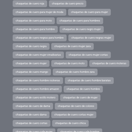
chaquetas de cuero roja
chaquetas de cuero precio
chaquetas de cuero para mujer de moda
chaquetas de cuero para mujer
chaquetas de cuero para moto
chaquetas de cuero para hombres
chaquetas de cuero para hombre
chaquetas de cuero negro mujer
chaquetas de cuero negras para hombre
chaquetas de cuero negras mujer
chaquetas de cuero negra
chaquetas de cuero mujer zara
chaquetas de cuero mujer stradivarius
chaquetas de cuero mujer cortas
chaquetas de cuero mujer
chaquetas de cuero moto
chaquetas de cuero moteras
chaquetas de cuero mango
chaquetas de cuero hombre zara
chaquetas de cuero hombre rockeras
chaquetas de cuero hombre baratas
chaquetas de cuero hombre amazon
chaquetas de cuero hombre
chaquetas de cuero estilo motero
chaquetas de cuero de mujer
chaquetas de cuero de dama
chaquetas de cuero de colores
chaquetas de cuero dama
chaquetas de cuero cortas mujer
chaquetas de cuero cortas
chaquetas de cuero chica
chaquetas de cuero cafe mujer
chaquetas de cuero cafe hombre