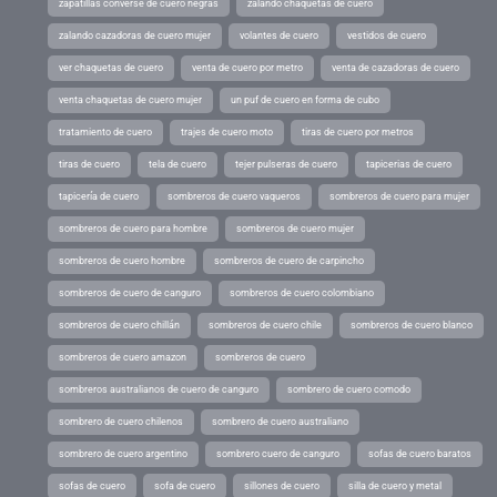
zapatillas converse de cuero negras
zalando chaquetas de cuero
zalando cazadoras de cuero mujer
volantes de cuero
vestidos de cuero
ver chaquetas de cuero
venta de cuero por metro
venta de cazadoras de cuero
venta chaquetas de cuero mujer
un puf de cuero en forma de cubo
tratamiento de cuero
trajes de cuero moto
tiras de cuero por metros
tiras de cuero
tela de cuero
tejer pulseras de cuero
tapicerias de cuero
tapicería de cuero
sombreros de cuero vaqueros
sombreros de cuero para mujer
sombreros de cuero para hombre
sombreros de cuero mujer
sombreros de cuero hombre
sombreros de cuero de carpincho
sombreros de cuero de canguro
sombreros de cuero colombiano
sombreros de cuero chillán
sombreros de cuero chile
sombreros de cuero blanco
sombreros de cuero amazon
sombreros de cuero
sombreros australianos de cuero de canguro
sombrero de cuero comodo
sombrero de cuero chilenos
sombrero de cuero australiano
sombrero de cuero argentino
sombrero cuero de canguro
sofas de cuero baratos
sofas de cuero
sofa de cuero
sillones de cuero
silla de cuero y metal