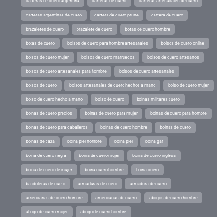
carteras de cuero argentina
carteras de cuero
carteras artesanales de cuero
carteras argentinas de cuero
cartera de cuero prune
cartera de cuero
brazaletes de cuero
brazalete de cuero
botas de cuero hombre
botas de cuero
bolsos de cuero para hombre artesanales
bolsos de cuero online
bolsos de cuero mujer
bolsos de cuero marruecos
bolsos de cuero artesanos
bolsos de cuero artesanales para hombre
bolsos de cuero artesanales
bolsos de cuero
bolsos artesanales de cuero hechos a mano
bolso de cuero mujer
bolso de cuero hecho a mano
bolso de cuero
boinas militares cuero
boinas de cuero precios
boinas de cuero para mujer
boinas de cuero para hombre
boinas de cuero para caballeros
boinas de cuero hombre
boinas de cuero
boinas de caza
boina piel hombre
boina piel
boina gar
boina de cuero negra
boina de cuero mujer
boina de cuero inglesa
boina de cuero de mujer
boina cuero hombre
boina cuero
bandoleras de cuero
armaduras de cuero
armadura de cuero
americanas de cuero hombre
americanas de cuero
abrigos de cuero hombre
abrigo de cuero mujer
abrigo de cuero hombre