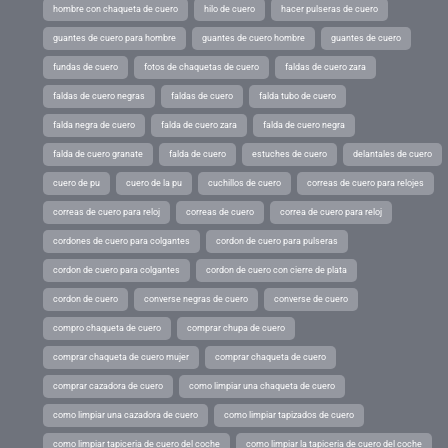
hombre con chaqueta de cuero
hilo de cuero
hacer pulseras de cuero
guantes de cuero para hombre
guantes de cuero hombre
guantes de cuero
fundas de cuero
fotos de chaquetas de cuero
faldas de cuero zara
faldas de cuero negras
faldas de cuero
falda tubo de cuero
falda negra de cuero
falda de cuero zara
falda de cuero negra
falda de cuero granate
falda de cuero
estuches de cuero
delantales de cuero
cuero de pu
cuero de la pu
cuchillos de cuero
correas de cuero para relojes
correas de cuero para reloj
correas de cuero
correa de cuero para reloj
cordones de cuero para colgantes
cordon de cuero para pulseras
cordon de cuero para colgantes
cordon de cuero con cierre de plata
cordon de cuero
converse negras de cuero
converse de cuero
compro chaqueta de cuero
comprar chupa de cuero
comprar chaqueta de cuero mujer
comprar chaqueta de cuero
comprar cazadora de cuero
como limpiar una chaqueta de cuero
como limpiar una cazadora de cuero
como limpiar tapizados de cuero
como limpiar tapiceria de cuero del coche
como limpiar la tapiceria de cuero del coche