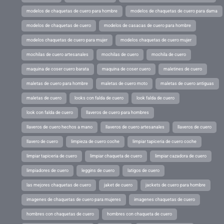
modelos de chaquetas de cuero para hombre
modelos de chaquetas de cuero para dama
modelos de chaquetas de cuero
modelos de casacas de cuero para hombre
modelos chaquetas de cuero para mujer
modelos chaquetas de cuero mujer
mochilas de cuero artesanales
mochilas de cuero
mochila de cuero
maquina de coser cuero barata
maquina de coser cuero
maletines de cuero
maletas de cuero para hombre
maletas de cuero moto
maletas de cuero antiguas
maletas de cuero
looks con falda de cuero
look falda de cuero
look con falda de cuero
llaveros de cuero para hombres
llaveros de cuero hechos a mano
llaveros de cuero artesanales
llaveros de cuero
llavero de cuero
limpieza de cuero coche
limpiar tapiceria de cuero coche
limpiar tapiceria de cuero
limpiar chaqueta de cuero
limpiar cazadora de cuero
limpiadores de cuero
leggins de cuero
latigos de cuero
las mejores chaquetas de cuero
jaket de cuero
jackets de cuero para hombre
imagenes de chaquetas de cuero para mujeres
imagenes chaquetas de cuero
hombres con chaquetas de cuero
hombres con chaqueta de cuero