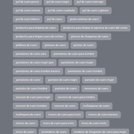
puf de cuero precio
puf de cuero negro
puf de cuero marroqui
puf de cuero marron
puf de cuero cuadrado
puf de cuero capitone
puf de cuero blanco
puf de cuero
prune carteras de cuero
productos para limpieza de cuero
productos para limpiar la tapiceria de cuero del coche
productos para limpiar cuero de coches
precios de chaquetas de cuero
pitilleras de cuero
pinturas de cuero
pelotas de cuero
pantalones de cuero zara
pantalones de cuero para hombre
pantalones de cuero mujer zara
pantalones de cuero mujer
pantalones de cuero hombre baratos
pantalones de cuero hombre
pantalones de cuero
pantalon de cuero negro
pantalon de cuero mujer
pantalon de cuero hombre
pantalon de cuero
neceseres de cuero
neceser de cuero para mujer
neceser de cuero para hombre
neceser de cuero hombre
neceser de cuero
muñequeras de cuero
muñequera de cuero
monos de cuero para moto
monos de cuero baratos
monos de cuero
mono de cuero para moto
mono de cuero moto
mono de cuero
monederos de cuero
modelos de chaquetas de cuero para mujer