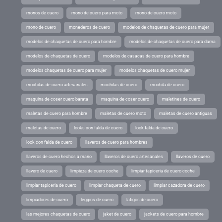
monos de cuero
mono de cuero para moto
mono de cuero moto
mono de cuero
monederos de cuero
modelos de chaquetas de cuero para mujer
modelos de chaquetas de cuero para hombre
modelos de chaquetas de cuero para dama
modelos de chaquetas de cuero
modelos de casacas de cuero para hombre
modelos chaquetas de cuero para mujer
modelos chaquetas de cuero mujer
mochilas de cuero artesanales
mochilas de cuero
mochila de cuero
maquina de coser cuero barata
maquina de coser cuero
maletines de cuero
maletas de cuero para hombre
maletas de cuero moto
maletas de cuero antiguas
maletas de cuero
looks con falda de cuero
look falda de cuero
look con falda de cuero
llaveros de cuero para hombres
llaveros de cuero hechos a mano
llaveros de cuero artesanales
llaveros de cuero
llavero de cuero
limpieza de cuero coche
limpiar tapiceria de cuero coche
limpiar tapiceria de cuero
limpiar chaqueta de cuero
limpiar cazadora de cuero
limpiadores de cuero
leggins de cuero
latigos de cuero
las mejores chaquetas de cuero
jaket de cuero
jackets de cuero para hombre