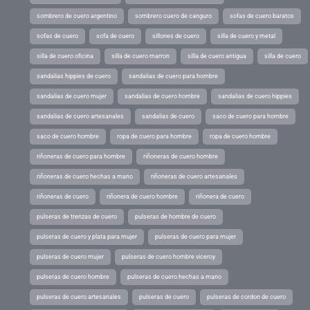
sombrero de cuero argentino
sombrero cuero de canguro
sofas de cuero baratos
sofas de cuero
sofa de cuero
sillones de cuero
silla de cuero y metal
silla de cuero oficina
silla de cuero marron
silla de cuero antigua
silla de cuero
sandalias hippies de cuero
sandalias de cuero para hombre
sandalias de cuero mujer
sandalias de cuero hombre
sandalias de cuero hippies
sandalias de cuero artesanales
sandalias de cuero
saco de cuero para hombre
saco de cuero hombre
ropa de cuero para hombre
ropa de cuero hombre
riñoneras de cuero para hombre
riñoneras de cuero hombre
riñoneras de cuero hechas a mano
riñoneras de cuero artesanales
riñoneras de cuero
riñonera de cuero hombre
riñonera de cuero
pulseras de trenzas de cuero
pulseras de hombre de cuero
pulseras de cuero y plata para mujer
pulseras de cuero para mujer
pulseras de cuero mujer
pulseras de cuero hombre viceroy
pulseras de cuero hombre
pulseras de cuero hechas a mano
pulseras de cuero artesanales
pulseras de cuero
pulseras de cordon de cuero