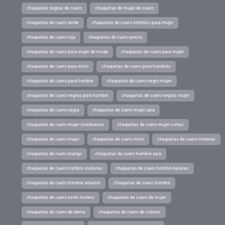
chaquetas negras de cuero
chaquetas de mujer de cuero
chaquetas de cuero verde
chaquetas de cuero sintetico para mujer
chaquetas de cuero roja
chaquetas de cuero precio
chaquetas de cuero para mujer de moda
chaquetas de cuero para mujer
chaquetas de cuero para moto
chaquetas de cuero para hombres
chaquetas de cuero para hombre
chaquetas de cuero negro mujer
chaquetas de cuero negras para hombre
chaquetas de cuero negras mujer
chaquetas de cuero negra
chaquetas de cuero mujer zara
chaquetas de cuero mujer stradivarius
chaquetas de cuero mujer cortas
chaquetas de cuero mujer
chaquetas de cuero moto
chaquetas de cuero moteras
chaquetas de cuero mango
chaquetas de cuero hombre zara
chaquetas de cuero hombre rockeras
chaquetas de cuero hombre baratas
chaquetas de cuero hombre amazon
chaquetas de cuero hombre
chaquetas de cuero estilo motero
chaquetas de cuero de mujer
chaquetas de cuero de dama
chaquetas de cuero de colores