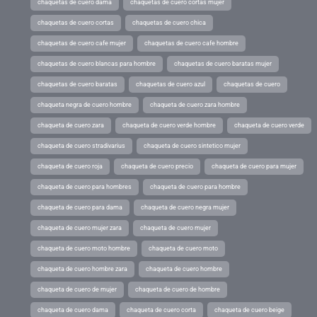
chaquetas de cuero dama
chaquetas de cuero cortas mujer
chaquetas de cuero cortas
chaquetas de cuero chica
chaquetas de cuero cafe mujer
chaquetas de cuero cafe hombre
chaquetas de cuero blancas para hombre
chaquetas de cuero baratas mujer
chaquetas de cuero baratas
chaquetas de cuero azul
chaquetas de cuero
chaqueta negra de cuero hombre
chaqueta de cuero zara hombre
chaqueta de cuero zara
chaqueta de cuero verde hombre
chaqueta de cuero verde
chaqueta de cuero stradivarius
chaqueta de cuero sintetico mujer
chaqueta de cuero roja
chaqueta de cuero precio
chaqueta de cuero para mujer
chaqueta de cuero para hombres
chaqueta de cuero para hombre
chaqueta de cuero para dama
chaqueta de cuero negra mujer
chaqueta de cuero mujer zara
chaqueta de cuero mujer
chaqueta de cuero moto hombre
chaqueta de cuero moto
chaqueta de cuero hombre zara
chaqueta de cuero hombre
chaqueta de cuero de mujer
chaqueta de cuero de hombre
chaqueta de cuero dama
chaqueta de cuero corta
chaqueta de cuero beige