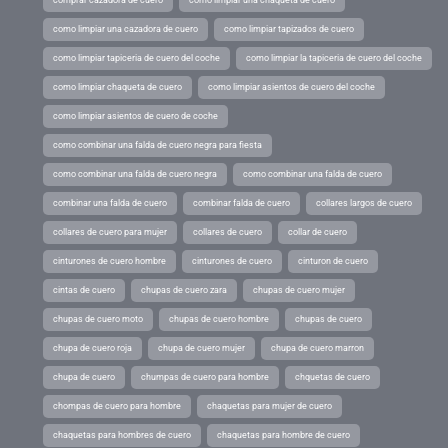
como limpiar una cazadora de cuero
como limpiar tapizados de cuero
como limpiar tapiceria de cuero del coche
como limpiar la tapiceria de cuero del coche
como limpiar chaqueta de cuero
como limpiar asientos de cuero del coche
como limpiar asientos de cuero de coche
como combinar una falda de cuero negra para fiesta
como combinar una falda de cuero negra
como combinar una falda de cuero
combinar una falda de cuero
combinar falda de cuero
collares largos de cuero
collares de cuero para mujer
collares de cuero
collar de cuero
cinturones de cuero hombre
cinturones de cuero
cinturon de cuero
cintas de cuero
chupas de cuero zara
chupas de cuero mujer
chupas de cuero moto
chupas de cuero hombre
chupas de cuero
chupa de cuero roja
chupa de cuero mujer
chupa de cuero marron
chupa de cuero
chumpas de cuero para hombre
chquetas de cuero
chompas de cuero para hombre
chaquetas para mujer de cuero
chaquetas para hombres de cuero
chaquetas para hombre de cuero