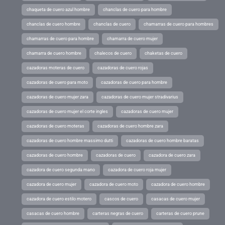
chaqueta de cuero azul hombre
chanclas de cuero para hombre
chanclas de cuero hombre
chanclas de cuero
chamarras de cuero para hombres
chamarras de cuero para hombre
chamarra de cuero mujer
chamarra de cuero hombre
chalecos de cuero
chaketas de cuero
cazadoras moteras de cuero
cazadoras de cuero rojas
cazadoras de cuero para moto
cazadoras de cuero para hombre
cazadoras de cuero mujer zara
cazadoras de cuero mujer stradivarius
cazadoras de cuero mujer el corte ingles
cazadoras de cuero mujer
cazadoras de cuero moteras
cazadoras de cuero hombre zara
cazadoras de cuero hombre massimo dutti
cazadoras de cuero hombre baratas
cazadoras de cuero hombre
cazadoras de cuero
cazadora de cuero zara
cazadora de cuero segunda mano
cazadora de cuero roja mujer
cazadora de cuero mujer
cazadora de cuero moto
cazadora de cuero hombre
cazadora de cuero estilo motero
cascos de cuero
casacas de cuero mujer
casacas de cuero hombre
carteras negras de cuero
carteras de cuero prune