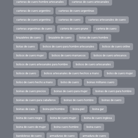
carteras de cuero hombre artesanales
carteras de cuero artesanales
carteras de cuero argentino
carteras de cuero argentinas
carteras de cuero argentina
carteras de cuero
carteras artesanales de cuero
carteras argentinas de cuero
cartera de cuero prune
cartera de cuero
brazaletes de cuero
brazalete de cuero
botas de cuero hombre
botas de cuero
bolsos de cuero para hombre artesanales
bolsos de cuero online
bolsos de cuero mujer
bolsos de cuero marruecos
bolsos de cuero artesanos
bolsos de cuero artesanales para hombre
bolsos de cuero artesanales
bolsos de cuero
bolsos artesanales de cuero hechos a mano
bolso de cuero mujer
bolso de cuero hecho a mano
bolso de cuero
boinas militares cuero
boinas de cuero precios
boinas de cuero para mujer
boinas de cuero para hombre
boinas de cuero para caballeros
boinas de cuero hombre
boinas de cuero
boinas de caza
boina piel hombre
boina piel
boina gar
boina de cuero negra
boina de cuero mujer
boina de cuero inglesa
boina de cuero de mujer
boina cuero hombre
boina cuero
bandoleras de cuero
armaduras de cuero
armadura de cuero