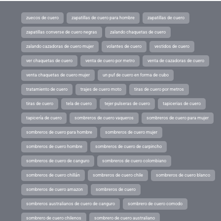
zuecos de cuero
zapatillas de cuero para hombre
zapatillas de cuero
zapatillas converse de cuero negras
zalando chaquetas de cuero
zalando cazadoras de cuero mujer
volantes de cuero
vestidos de cuero
ver chaquetas de cuero
venta de cuero por metro
venta de cazadoras de cuero
venta chaquetas de cuero mujer
un puf de cuero en forma de cubo
tratamiento de cuero
trajes de cuero moto
tiras de cuero por metros
tiras de cuero
tela de cuero
tejer pulseras de cuero
tapicerias de cuero
tapicería de cuero
sombreros de cuero vaqueros
sombreros de cuero para mujer
sombreros de cuero para hombre
sombreros de cuero mujer
sombreros de cuero hombre
sombreros de cuero de carpincho
sombreros de cuero de canguro
sombreros de cuero colombiano
sombreros de cuero chillán
sombreros de cuero chile
sombreros de cuero blanco
sombreros de cuero amazon
sombreros de cuero
sombreros australianos de cuero de canguro
sombrero de cuero comodo
sombrero de cuero chilenos
sombrero de cuero australiano