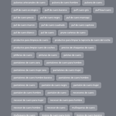
pulseras artesanales de cuero
pulsera de cuero hombre
pulsera de cuero
puff de cuero ecologico
puff de cuero baratos
puff cuero gris
puff baul cuero
puf de cuero precio
puf de cuero negro
puf de cuero marroqui
puf de cuero marron
puf de cuero cuadrado
puf de cuero capitone
puf de cuero blanco
puf de cuero
prune carteras de cuero
productos para limpieza de cuero
productos para limpiar la tapiceria de cuero del coche
productos para limpiar cuero de coches
precios de chaquetas de cuero
pitilleras de cuero
pinturas de cuero
pelotas de cuero
pantalones de cuero zara
pantalones de cuero para hombre
pantalones de cuero mujer zara
pantalones de cuero mujer
pantalones de cuero hombre baratos
pantalones de cuero hombre
pantalones de cuero
pantalon de cuero negro
pantalon de cuero mujer
pantalon de cuero hombre
pantalon de cuero
neceseres de cuero
neceser de cuero para mujer
neceser de cuero para hombre
neceser de cuero hombre
neceser de cuero
muñequeras de cuero
muñequera de cuero
monos de cuero para moto
monos de cuero baratos