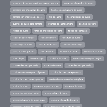
imagenes de chaquetas de cuero para mujeres
imagenes chaquetas de cuero
hombres con chaquetas de cuero
hombres con chaqueta de cuero
hombre con chaqueta de cuero
hilo de cuero
hacer pulseras de cuero
guantes de cuero para hombre
guantes de cuero hombre
guantes de cuero
fundas de cuero
fotos de chaquetas de cuero
faldas de cuero zara
faldas de cuero negras
faldas de cuero
falda tubo de cuero
falda negra de cuero
falda de cuero zara
falda de cuero negra
falda de cuero granate
falda de cuero
estuches de cuero
delantales de cuero
cuero de pu
cuero de la pu
cuchillos de cuero
correas de cuero para relojes
correas de cuero para reloj
correas de cuero
correa de cuero para reloj
cordones de cuero para colgantes
cordon de cuero para pulseras
cordon de cuero para colgantes
cordon de cuero con cierre de plata
cordon de cuero
converse negras de cuero
converse de cuero
compro chaqueta de cuero
comprar chupa de cuero
comprar chaqueta de cuero mujer
comprar chaqueta de cuero
comprar cazadora de cuero
como limpiar una chaqueta de cuero