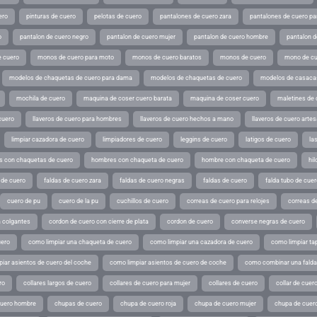
ero
pinturas de cuero
pelotas de cuero
pantalones de cuero zara
pantalones de cuero p
o
pantalon de cuero negro
pantalon de cuero mujer
pantalon de cuero hombre
pantalon d
 cuero
monos de cuero para moto
monos de cuero baratos
monos de cuero
mono de cu
modelos de chaquetas de cuero para dama
modelos de chaquetas de cuero
modelos de casaca
mochila de cuero
maquina de coser cuero barata
maquina de coser cuero
maletines de 
cuero
llaveros de cuero para hombres
llaveros de cuero hechos a mano
llaveros de cuero arte
limpiar cazadora de cuero
limpiadores de cuero
leggins de cuero
latigos de cuero
la
 con chaquetas de cuero
hombres con chaqueta de cuero
hombre con chaqueta de cuero
hil
 de cuero
faldas de cuero zara
faldas de cuero negras
faldas de cuero
falda tubo de cuer
cuero de pu
cuero de la pu
cuchillos de cuero
correas de cuero para relojes
correas de
a colgantes
cordon de cuero con cierre de plata
cordon de cuero
converse negras de cuero
uero
como limpiar una chaqueta de cuero
como limpiar una cazadora de cuero
como limpiar ta
iar asientos de cuero del coche
como limpiar asientos de cuero de coche
como combinar una falda 
ro
collares largos de cuero
collares de cuero para mujer
collares de cuero
collar de cuer
cuero hombre
chupas de cuero
chupa de cuero roja
chupa de cuero mujer
chupa de cuer