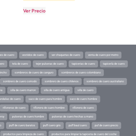
Ver Precio
tes de cuero
vestidos de cuero
ver chaquetas de cuero
venta de cuero por metro
uero
tela de cuero
tejer pulseras de cuero
tapicerias de cuero
tapicería de cuero
pincho
sombreros de cuero de canguro
sombreros de cuero colombiano
sombrero de cuero comodo
sombrero de cuero chilenos
sombrero de cuero australiano
ina
silla de cuero marron
silla de cuero antigua
silla de cuero
andalias de cuero
saco de cuero para hombre
saco de cuero hombre
riñoneras de cuero
riñonera de cuero hombre
riñonera de cuero
eroy
pulseras de cuero hombre
pulseras de cuero hechas a mano
o
puff de cuero baratos
puff cuero gris
puff baul cuero
puf de cuero precio
productos para limpieza de cuero
productos para limpiar la tapiceria de cuero del coche