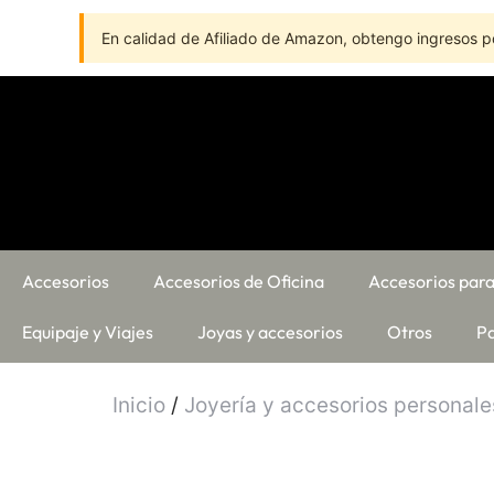
En calidad de Afiliado de Amazon, obtengo ingresos po
Accesorios
Accesorios de Oficina
Accesorios para
Equipaje y Viajes
Joyas y accesorios
Otros
Pa
Inicio
/
Joyería y accesorios personale