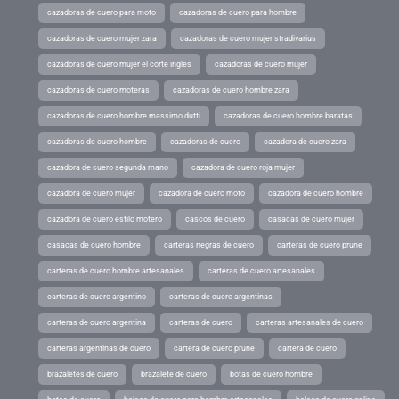
cazadoras de cuero para moto
cazadoras de cuero para hombre
cazadoras de cuero mujer zara
cazadoras de cuero mujer stradivarius
cazadoras de cuero mujer el corte ingles
cazadoras de cuero mujer
cazadoras de cuero moteras
cazadoras de cuero hombre zara
cazadoras de cuero hombre massimo dutti
cazadoras de cuero hombre baratas
cazadoras de cuero hombre
cazadoras de cuero
cazadora de cuero zara
cazadora de cuero segunda mano
cazadora de cuero roja mujer
cazadora de cuero mujer
cazadora de cuero moto
cazadora de cuero hombre
cazadora de cuero estilo motero
cascos de cuero
casacas de cuero mujer
casacas de cuero hombre
carteras negras de cuero
carteras de cuero prune
carteras de cuero hombre artesanales
carteras de cuero artesanales
carteras de cuero argentino
carteras de cuero argentinas
carteras de cuero argentina
carteras de cuero
carteras artesanales de cuero
carteras argentinas de cuero
cartera de cuero prune
cartera de cuero
brazaletes de cuero
brazalete de cuero
botas de cuero hombre