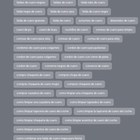
faldas de cuero negras
faldas de cuero
falda tubo de cuero
falda negra de cuero
falda de cuero zara
falda de cuero negra
falda de cuero granate
falda de cuero
estuches de cuero
delantales de cuero
cuero de pu
cuero de la pu
cuchillos de cuero
correas de cuero para relojes
correas de cuero para reloj
correas de cuero
correa de cuero para reloj
cordones de cuero para colgantes
cordon de cuero para pulseras
cordon de cuero para colgantes
cordon de cuero con cierre de plata
cordon de cuero
converse negras de cuero
converse de cuero
compro chaqueta de cuero
comprar chupa de cuero
comprar chaqueta de cuero mujer
comprar chaqueta de cuero
comprar cazadora de cuero
como limpiar una chaqueta de cuero
como limpiar una cazadora de cuero
como limpiar tapizados de cuero
como limpiar tapiceria de cuero del coche
como limpiar la tapiceria de cuero del coche
como limpiar chaqueta de cuero
como limpiar asientos de cuero del coche
como limpiar asientos de cuero de coche
como combinar una falda de cuero negra para fiesta