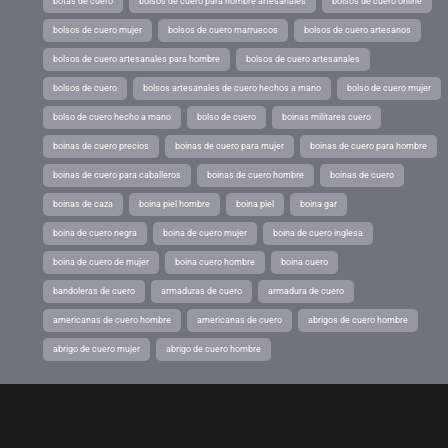
botas de cuero
bolsos de cuero para hombre artesanales
bolsos de cuero online
bolsos de cuero mujer
bolsos de cuero marruecos
bolsos de cuero artesanos
bolsos de cuero artesanales para hombre
bolsos de cuero artesanales
bolsos de cuero
bolsos artesanales de cuero hechos a mano
bolso de cuero mujer
bolso de cuero hecho a mano
bolso de cuero
boinas militares cuero
boinas de cuero precios
boinas de cuero para mujer
boinas de cuero para hombre
boinas de cuero para caballeros
boinas de cuero hombre
boinas de cuero
boinas de caza
boina piel hombre
boina piel
boina gar
boina de cuero negra
boina de cuero mujer
boina de cuero inglesa
boina de cuero de mujer
boina cuero hombre
boina cuero
bandoleras de cuero
armaduras de cuero
armadura de cuero
americanas de cuero hombre
americanas de cuero
abrigos de cuero hombre
abrigo de cuero mujer
abrigo de cuero hombre