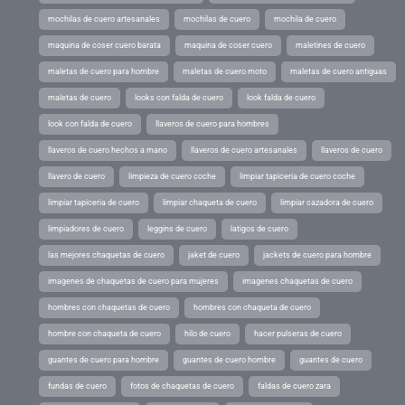
mochilas de cuero artesanales
mochilas de cuero
mochila de cuero
maquina de coser cuero barata
maquina de coser cuero
maletines de cuero
maletas de cuero para hombre
maletas de cuero moto
maletas de cuero antiguas
maletas de cuero
looks con falda de cuero
look falda de cuero
look con falda de cuero
llaveros de cuero para hombres
llaveros de cuero hechos a mano
llaveros de cuero artesanales
llaveros de cuero
llavero de cuero
limpieza de cuero coche
limpiar tapiceria de cuero coche
limpiar tapiceria de cuero
limpiar chaqueta de cuero
limpiar cazadora de cuero
limpiadores de cuero
leggins de cuero
latigos de cuero
las mejores chaquetas de cuero
jaket de cuero
jackets de cuero para hombre
imagenes de chaquetas de cuero para mujeres
imagenes chaquetas de cuero
hombres con chaquetas de cuero
hombres con chaqueta de cuero
hombre con chaqueta de cuero
hilo de cuero
hacer pulseras de cuero
guantes de cuero para hombre
guantes de cuero hombre
guantes de cuero
fundas de cuero
fotos de chaquetas de cuero
faldas de cuero zara