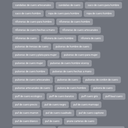
sandalias de cuero artesanales
sandalias de cuero
saco de cuero para hombre
saco de cuero hombre
ropa de cuero para hombre
ropa de cuero hombre
riñoneras de cuero para hombre
riñoneras de cuero hombre
riñoneras de cuero hechas a mano
riñoneras de cuero artesanales
riñoneras de cuero
riñonera de cuero hombre
riñonera de cuero
pulseras de trenzas de cuero
pulseras de hombre de cuero
pulseras de cuero y plata para mujer
pulseras de cuero para mujer
pulseras de cuero mujer
pulseras de cuero hombre viceroy
pulseras de cuero hombre
pulseras de cuero hechas a mano
pulseras de cuero artesanales
pulseras de cuero
pulseras de cordon de cuero
pulseras artesanales de cuero
pulsera de cuero hombre
pulsera de cuero
puff de cuero ecologico
puff de cuero baratos
puff cuero gris
puff baul cuero
puf de cuero precio
puf de cuero negro
puf de cuero marroqui
puf de cuero marron
puf de cuero cuadrado
puf de cuero capitone
puf de cuero blanco
puf de cuero
prune carteras de cuero