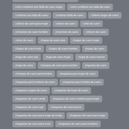
como combinar una falda de cuero negra
como combinar una falda de cuero
combinar una falda de cuero
combinar falda de cuero
collares largos de cuero
collares de cuero para mujer
collares de cuero
collar de cuero
cinturones de cuero hombre
cinturones de cuero
cinturon de cuero
cintas de cuero
chupas de cuero zara
chupas de cuero mujer
chupas de cuero moto
chupas de cuero hombre
chupas de cuero
chupa de cuero roja
chupa de cuero mujer
chupa de cuero marron
chupa de cuero
chumpas de cuero para hombre
chquetas de cuero
chompas de cuero para hombre
chaquetas para mujer de cuero
chaquetas para hombres de cuero
chaquetas para hombre de cuero
chaquetas negras de cuero
chaquetas de mujer de cuero
chaquetas de cuero verde
chaquetas de cuero sintetico para mujer
chaquetas de cuero roja
chaquetas de cuero precio
chaquetas de cuero para mujer de moda
chaquetas de cuero para mujer
chaquetas de cuero para moto
chaquetas de cuero para hombres