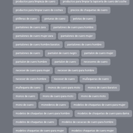
productos para limpieza de cuero
productos para limpiar la tapiceria de cuero del coche
productos para limpiar cuero de coches
precios de chaquetas de cuero
pitilleras de cuero
pinturas de cuero
pelotas de cuero
pantalones de cuero zara
pantalones de cuero para hombre
pantalones de cuero mujer zara
pantalones de cuero mujer
pantalones de cuero hombre baratos
pantalones de cuero hombre
pantalones de cuero
pantalon de cuero negro
pantalon de cuero mujer
pantalon de cuero hombre
pantalon de cuero
neceseres de cuero
neceser de cuero para mujer
neceser de cuero para hombre
neceser de cuero hombre
neceser de cuero
muñequeras de cuero
muñequera de cuero
monos de cuero para moto
monos de cuero baratos
monos de cuero
mono de cuero para moto
mono de cuero moto
mono de cuero
monederos de cuero
modelos de chaquetas de cuero para mujer
modelos de chaquetas de cuero para hombre
modelos de chaquetas de cuero para dama
modelos de chaquetas de cuero
modelos de casacas de cuero para hombre
modelos chaquetas de cuero para mujer
modelos chaquetas de cuero mujer