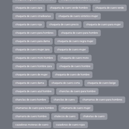
chaqueta de cuero zara
chaqueta de cuero verde hombre
chaqueta de cuero verde
chaqueta de cuero stradivarius
chaqueta de cuero sintetico mujer
chaqueta de cuero roja
chaqueta de cuero precio
chaqueta de cuero para mujer
chaqueta de cuero para hombres
chaqueta de cuero para hombre
chaqueta de cuero para dama
chaqueta de cuero negra mujer
chaqueta de cuero mujer zara
chaqueta de cuero mujer
chaqueta de cuero moto hombre
chaqueta de cuero moto
chaqueta de cuero hombre zara
chaqueta de cuero hombre
chaqueta de cuero de mujer
chaqueta de cuero de hombre
chaqueta de cuero dama
chaqueta de cuero corta
chaqueta de cuero beige
chaqueta de cuero azul hombre
chanclas de cuero para hombre
chanclas de cuero hombre
chanclas de cuero
chamarras de cuero para hombres
chamarras de cuero para hombre
chamarra de cuero mujer
chamarra de cuero hombre
chalecos de cuero
chaketas de cuero
cazadoras moteras de cuero
cazadoras de cuero rojas