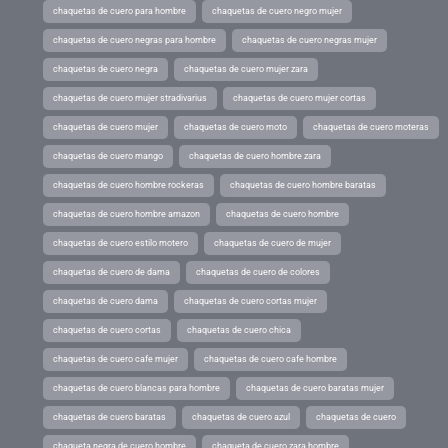
chaquetas de cuero para hombre
chaquetas de cuero negro mujer
chaquetas de cuero negras para hombre
chaquetas de cuero negras mujer
chaquetas de cuero negra
chaquetas de cuero mujer zara
chaquetas de cuero mujer stradivarius
chaquetas de cuero mujer cortas
chaquetas de cuero mujer
chaquetas de cuero moto
chaquetas de cuero moteras
chaquetas de cuero mango
chaquetas de cuero hombre zara
chaquetas de cuero hombre rockeras
chaquetas de cuero hombre baratas
chaquetas de cuero hombre amazon
chaquetas de cuero hombre
chaquetas de cuero estilo motero
chaquetas de cuero de mujer
chaquetas de cuero de dama
chaquetas de cuero de colores
chaquetas de cuero dama
chaquetas de cuero cortas mujer
chaquetas de cuero cortas
chaquetas de cuero chica
chaquetas de cuero cafe mujer
chaquetas de cuero cafe hombre
chaquetas de cuero blancas para hombre
chaquetas de cuero baratas mujer
chaquetas de cuero baratas
chaquetas de cuero azul
chaquetas de cuero
chaqueta negra de cuero hombre
chaqueta de cuero zara hombre