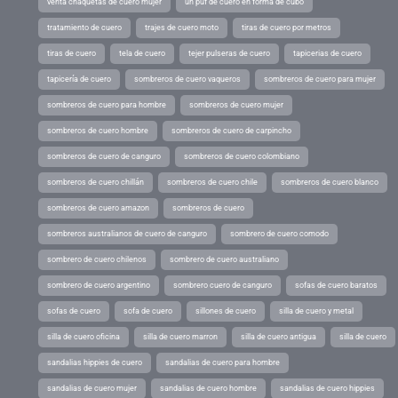
venta chaquetas de cuero mujer
un puf de cuero en forma de cubo
tratamiento de cuero
trajes de cuero moto
tiras de cuero por metros
tiras de cuero
tela de cuero
tejer pulseras de cuero
tapicerias de cuero
tapicería de cuero
sombreros de cuero vaqueros
sombreros de cuero para mujer
sombreros de cuero para hombre
sombreros de cuero mujer
sombreros de cuero hombre
sombreros de cuero de carpincho
sombreros de cuero de canguro
sombreros de cuero colombiano
sombreros de cuero chillán
sombreros de cuero chile
sombreros de cuero blanco
sombreros de cuero amazon
sombreros de cuero
sombreros australianos de cuero de canguro
sombrero de cuero comodo
sombrero de cuero chilenos
sombrero de cuero australiano
sombrero de cuero argentino
sombrero cuero de canguro
sofas de cuero baratos
sofas de cuero
sofa de cuero
sillones de cuero
silla de cuero y metal
silla de cuero oficina
silla de cuero marron
silla de cuero antigua
silla de cuero
sandalias hippies de cuero
sandalias de cuero para hombre
sandalias de cuero mujer
sandalias de cuero hombre
sandalias de cuero hippies