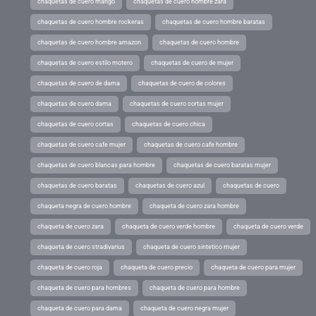
chaquetas de cuero mango
chaquetas de cuero hombre zara
chaquetas de cuero hombre rockeras
chaquetas de cuero hombre baratas
chaquetas de cuero hombre amazon
chaquetas de cuero hombre
chaquetas de cuero estilo motero
chaquetas de cuero de mujer
chaquetas de cuero de dama
chaquetas de cuero de colores
chaquetas de cuero dama
chaquetas de cuero cortas mujer
chaquetas de cuero cortas
chaquetas de cuero chica
chaquetas de cuero cafe mujer
chaquetas de cuero cafe hombre
chaquetas de cuero blancas para hombre
chaquetas de cuero baratas mujer
chaquetas de cuero baratas
chaquetas de cuero azul
chaquetas de cuero
chaqueta negra de cuero hombre
chaqueta de cuero zara hombre
chaqueta de cuero zara
chaqueta de cuero verde hombre
chaqueta de cuero verde
chaqueta de cuero stradivarius
chaqueta de cuero sintetico mujer
chaqueta de cuero roja
chaqueta de cuero precio
chaqueta de cuero para mujer
chaqueta de cuero para hombres
chaqueta de cuero para hombre
chaqueta de cuero para dama
chaqueta de cuero negra mujer