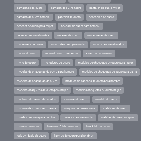
pantalones de cuero
pantalon de cuero negro
pantalon de cuero mujer
pantalon de cuero hombre
pantalon de cuero
neceseres de cuero
neceser de cuero para mujer
neceser de cuero para hombre
neceser de cuero hombre
neceser de cuero
muñequeras de cuero
muñequera de cuero
monos de cuero para moto
monos de cuero baratos
monos de cuero
mono de cuero para moto
mono de cuero moto
mono de cuero
monederos de cuero
modelos de chaquetas de cuero para mujer
modelos de chaquetas de cuero para hombre
modelos de chaquetas de cuero para dama
modelos de chaquetas de cuero
modelos de casacas de cuero para hombre
modelos chaquetas de cuero para mujer
modelos chaquetas de cuero mujer
mochilas de cuero artesanales
mochilas de cuero
mochila de cuero
maquina de coser cuero barata
maquina de coser cuero
maletines de cuero
maletas de cuero para hombre
maletas de cuero moto
maletas de cuero antiguas
maletas de cuero
looks con falda de cuero
look falda de cuero
look con falda de cuero
llaveros de cuero para hombres