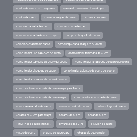
cordon de cuero para colgantes
cordon de cuero con cierre de plata
cordon de cuero
converse negras de cuero
converse de cuero
compro chaqueta de cuero
comprar chupa de cuero
comprar chaqueta de cuero mujer
comprar chaqueta de cuero
comprar cazadora de cuero
como limpiar una chaqueta de cuero
como limpiar una cazadora de cuero
como limpiar tapizados de cuero
como limpiar tapiceria de cuero del coche
como limpiar la tapiceria de cuero del coche
como limpiar chaqueta de cuero
como limpiar asientos de cuero del coche
como limpiar asientos de cuero de coche
como combinar una falda de cuero negra para fiesta
como combinar una falda de cuero negra
como combinar una falda de cuero
combinar una falda de cuero
combinar falda de cuero
collares largos de cuero
collares de cuero para mujer
collares de cuero
collar de cuero
cinturones de cuero hombre
cinturones de cuero
cinturon de cuero
cintas de cuero
chupas de cuero zara
chupas de cuero mujer