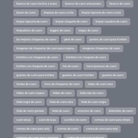
llaveros de cuero hechos a mano
llaveros de cuero artesanales
llaveros de cuero
llavero de cuero
limpieza de cuero coche
limpiar tapiceria de cuero coche
limpiar tapiceria de cuero
limpiar chaqueta de cuero
limpiar cazadora de cuero
limpiadores de cuero
leggins de cuero
latigos de cuero
las mejores chaquetas de cuero
jaket de cuero
jackets de cuero para hombre
imagenes de chaquetas de cuero para mujeres
imagenes chaquetas de cuero
hombres con chaquetas de cuero
hombres con chaqueta de cuero
hombre con chaqueta de cuero
hilo de cuero
hacer pulseras de cuero
guantes de cuero para hombre
guantes de cuero hombre
guantes de cuero
fundas de cuero
fotos de chaquetas de cuero
faldas de cuero zara
faldas de cuero negras
faldas de cuero
falda tubo de cuero
falda negra de cuero
falda de cuero zara
falda de cuero negra
falda de cuero granate
falda de cuero
estuches de cuero
delantales de cuero
cuero de pu
cuero de la pu
cuchillos de cuero
correas de cuero para relojes
correas de cuero para reloj
correas de cuero
correa de cuero para reloj
cordones de cuero para colgantes
cordon de cuero para pulseras