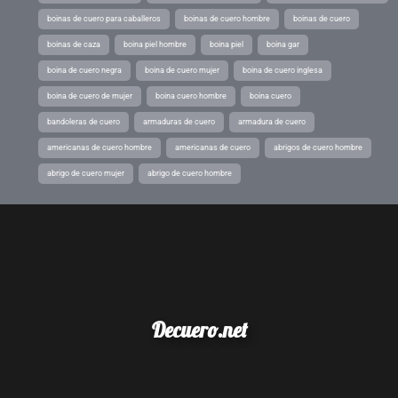
boinas de cuero para caballeros
boinas de cuero hombre
boinas de cuero
boinas de caza
boina piel hombre
boina piel
boina gar
boina de cuero negra
boina de cuero mujer
boina de cuero inglesa
boina de cuero de mujer
boina cuero hombre
boina cuero
bandoleras de cuero
armaduras de cuero
armadura de cuero
americanas de cuero hombre
americanas de cuero
abrigos de cuero hombre
abrigo de cuero mujer
abrigo de cuero hombre
Decuero.net