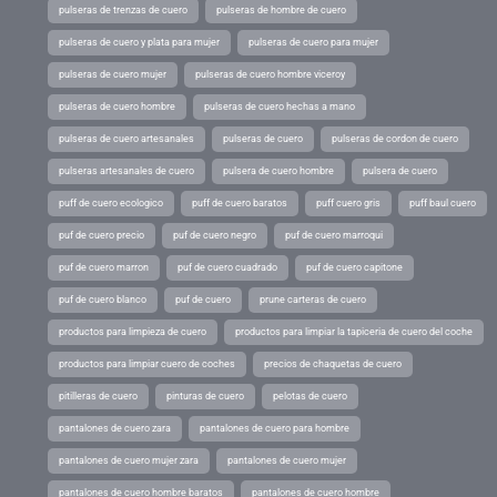
pulseras de trenzas de cuero
pulseras de hombre de cuero
pulseras de cuero y plata para mujer
pulseras de cuero para mujer
pulseras de cuero mujer
pulseras de cuero hombre viceroy
pulseras de cuero hombre
pulseras de cuero hechas a mano
pulseras de cuero artesanales
pulseras de cuero
pulseras de cordon de cuero
pulseras artesanales de cuero
pulsera de cuero hombre
pulsera de cuero
puff de cuero ecologico
puff de cuero baratos
puff cuero gris
puff baul cuero
puf de cuero precio
puf de cuero negro
puf de cuero marroqui
puf de cuero marron
puf de cuero cuadrado
puf de cuero capitone
puf de cuero blanco
puf de cuero
prune carteras de cuero
productos para limpieza de cuero
productos para limpiar la tapiceria de cuero del coche
productos para limpiar cuero de coches
precios de chaquetas de cuero
pitilleras de cuero
pinturas de cuero
pelotas de cuero
pantalones de cuero zara
pantalones de cuero para hombre
pantalones de cuero mujer zara
pantalones de cuero mujer
pantalones de cuero hombre baratos
pantalones de cuero hombre