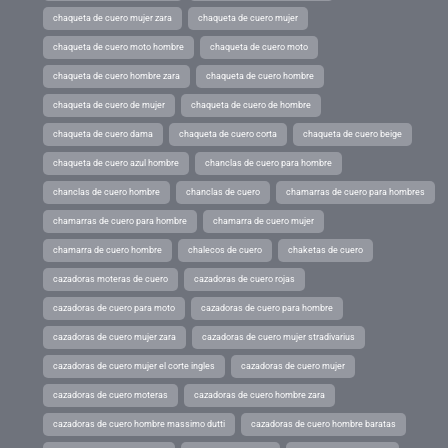
chaqueta de cuero mujer zara
chaqueta de cuero mujer
chaqueta de cuero moto hombre
chaqueta de cuero moto
chaqueta de cuero hombre zara
chaqueta de cuero hombre
chaqueta de cuero de mujer
chaqueta de cuero de hombre
chaqueta de cuero dama
chaqueta de cuero corta
chaqueta de cuero beige
chaqueta de cuero azul hombre
chanclas de cuero para hombre
chanclas de cuero hombre
chanclas de cuero
chamarras de cuero para hombres
chamarras de cuero para hombre
chamarra de cuero mujer
chamarra de cuero hombre
chalecos de cuero
chaketas de cuero
cazadoras moteras de cuero
cazadoras de cuero rojas
cazadoras de cuero para moto
cazadoras de cuero para hombre
cazadoras de cuero mujer zara
cazadoras de cuero mujer stradivarius
cazadoras de cuero mujer el corte ingles
cazadoras de cuero mujer
cazadoras de cuero moteras
cazadoras de cuero hombre zara
cazadoras de cuero hombre massimo dutti
cazadoras de cuero hombre baratas