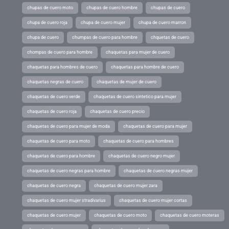
chupas de cuero moto
chupas de cuero hombre
chupas de cuero
chupa de cuero roja
chupa de cuero mujer
chupa de cuero marron
chupa de cuero
chumpas de cuero para hombre
chquetas de cuero
chompas de cuero para hombre
chaquetas para mujer de cuero
chaquetas para hombres de cuero
chaquetas para hombre de cuero
chaquetas negras de cuero
chaquetas de mujer de cuero
chaquetas de cuero verde
chaquetas de cuero sintetico para mujer
chaquetas de cuero roja
chaquetas de cuero precio
chaquetas de cuero para mujer de moda
chaquetas de cuero para mujer
chaquetas de cuero para moto
chaquetas de cuero para hombres
chaquetas de cuero para hombre
chaquetas de cuero negro mujer
chaquetas de cuero negras para hombre
chaquetas de cuero negras mujer
chaquetas de cuero negra
chaquetas de cuero mujer zara
chaquetas de cuero mujer stradivarius
chaquetas de cuero mujer cortas
chaquetas de cuero mujer
chaquetas de cuero moto
chaquetas de cuero moteras