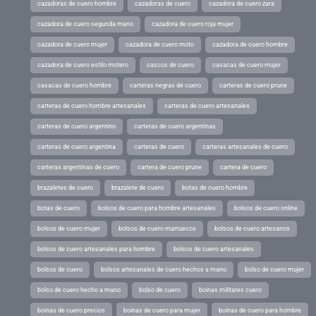
cazadoras de cuero hombre
cazadoras de cuero
cazadora de cuero zara
cazadora de cuero segunda mano
cazadora de cuero roja mujer
cazadora de cuero mujer
cazadora de cuero moto
cazadora de cuero hombre
cazadora de cuero estilo motero
cascos de cuero
casacas de cuero mujer
casacas de cuero hombre
carteras negras de cuero
carteras de cuero prune
carteras de cuero hombre artesanales
carteras de cuero artesanales
carteras de cuero argentino
carteras de cuero argentinas
carteras de cuero argentina
carteras de cuero
carteras artesanales de cuero
carteras argentinas de cuero
cartera de cuero prune
cartera de cuero
brazaletes de cuero
brazalete de cuero
botas de cuero hombre
botas de cuero
bolsos de cuero para hombre artesanales
bolsos de cuero online
bolsos de cuero mujer
bolsos de cuero marruecos
bolsos de cuero artesanos
bolsos de cuero artesanales para hombre
bolsos de cuero artesanales
bolsos de cuero
bolsos artesanales de cuero hechos a mano
bolso de cuero mujer
bolso de cuero hecho a mano
bolso de cuero
boinas militares cuero
boinas de cuero precios
boinas de cuero para mujer
boinas de cuero para hombre