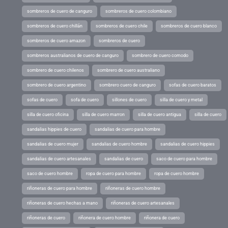
sombreros de cuero de canguro
sombreros de cuero colombiano
sombreros de cuero chillán
sombreros de cuero chile
sombreros de cuero blanco
sombreros de cuero amazon
sombreros de cuero
sombreros australianos de cuero de canguro
sombrero de cuero comodo
sombrero de cuero chilenos
sombrero de cuero australiano
sombrero de cuero argentino
sombrero cuero de canguro
sofas de cuero baratos
sofas de cuero
sofa de cuero
sillones de cuero
silla de cuero y metal
silla de cuero oficina
silla de cuero marron
silla de cuero antigua
silla de cuero
sandalias hippies de cuero
sandalias de cuero para hombre
sandalias de cuero mujer
sandalias de cuero hombre
sandalias de cuero hippies
sandalias de cuero artesanales
sandalias de cuero
saco de cuero para hombre
saco de cuero hombre
ropa de cuero para hombre
ropa de cuero hombre
riñoneras de cuero para hombre
riñoneras de cuero hombre
riñoneras de cuero hechas a mano
riñoneras de cuero artesanales
riñoneras de cuero
riñonera de cuero hombre
riñonera de cuero