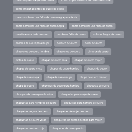
como limpiar chaqueta de cuero
como limpiar asientos de cuero del coche
como limpiar asientos de cuero de coche
como combinar una falda de cuero negra para fiesta
como combinar una falda de cuero negra
como combinar una falda de cuero
combinar una falda de cuero
combinar falda de cuero
collares largos de cuero
collares de cuero para mujer
collares de cuero
collar de cuero
cinturones de cuero hombre
cinturones de cuero
cinturon de cuero
cintas de cuero
chupas de cuero zara
chupas de cuero mujer
chupas de cuero moto
chupas de cuero hombre
chupas de cuero
chupa de cuero roja
chupa de cuero mujer
chupa de cuero marron
chupa de cuero
chumpas de cuero para hombre
chquetas de cuero
chompas de cuero para hombre
chaquetas para mujer de cuero
chaquetas para hombres de cuero
chaquetas para hombre de cuero
chaquetas negras de cuero
chaquetas de mujer de cuero
chaquetas de cuero verde
chaquetas de cuero sintetico para mujer
chaquetas de cuero roja
chaquetas de cuero precio