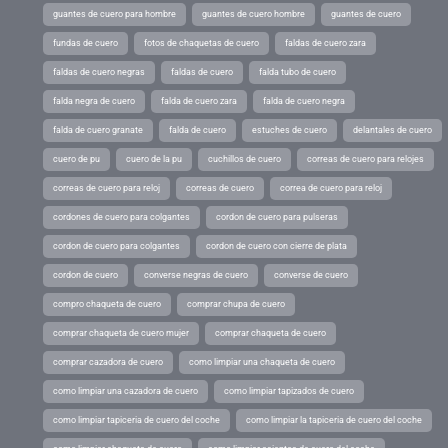
guantes de cuero para hombre
guantes de cuero hombre
guantes de cuero
fundas de cuero
fotos de chaquetas de cuero
faldas de cuero zara
faldas de cuero negras
faldas de cuero
falda tubo de cuero
falda negra de cuero
falda de cuero zara
falda de cuero negra
falda de cuero granate
falda de cuero
estuches de cuero
delantales de cuero
cuero de pu
cuero de la pu
cuchillos de cuero
correas de cuero para relojes
correas de cuero para reloj
correas de cuero
correa de cuero para reloj
cordones de cuero para colgantes
cordon de cuero para pulseras
cordon de cuero para colgantes
cordon de cuero con cierre de plata
cordon de cuero
converse negras de cuero
converse de cuero
compro chaqueta de cuero
comprar chupa de cuero
comprar chaqueta de cuero mujer
comprar chaqueta de cuero
comprar cazadora de cuero
como limpiar una chaqueta de cuero
como limpiar una cazadora de cuero
como limpiar tapizados de cuero
como limpiar tapiceria de cuero del coche
como limpiar la tapiceria de cuero del coche