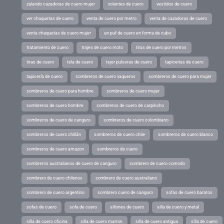
zalando cazadoras de cuero mujer
volantes de cuero
vestidos de cuero
ver chaquetas de cuero
venta de cuero por metro
venta de cazadoras de cuero
venta chaquetas de cuero mujer
un puf de cuero en forma de cubo
tratamiento de cuero
trajes de cuero moto
tiras de cuero por metros
tiras de cuero
tela de cuero
tejer pulseras de cuero
tapicerias de cuero
tapicería de cuero
sombreros de cuero vaqueros
sombreros de cuero para mujer
sombreros de cuero para hombre
sombreros de cuero mujer
sombreros de cuero hombre
sombreros de cuero de carpincho
sombreros de cuero de canguro
sombreros de cuero colombiano
sombreros de cuero chillán
sombreros de cuero chile
sombreros de cuero blanco
sombreros de cuero amazon
sombreros de cuero
sombreros australianos de cuero de canguro
sombrero de cuero comodo
sombrero de cuero chilenos
sombrero de cuero australiano
sombrero de cuero argentino
sombrero cuero de canguro
sofas de cuero baratos
sofas de cuero
sofa de cuero
sillones de cuero
silla de cuero y metal
silla de cuero oficina
silla de cuero marron
silla de cuero antigua
silla de cuero