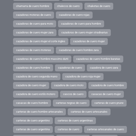
chamarra de cuero hombre
chalecos de cuero
chaketas de cuero
cazadoras moteras de cuero
cazadoras de cuero rojas
cazadoras de cuero para moto
cazadoras de cuero para hombre
cazadoras de cuero mujer zara
cazadoras de cuero mujer stradivarius
cazadoras de cuero mujer el corte ingles
cazadoras de cuero mujer
cazadoras de cuero moteras
cazadoras de cuero hombre zara
cazadoras de cuero hombre massimo dutti
cazadoras de cuero hombre baratas
cazadoras de cuero hombre
cazadoras de cuero
cazadora de cuero zara
cazadora de cuero segunda mano
cazadora de cuero roja mujer
cazadora de cuero mujer
cazadora de cuero moto
cazadora de cuero hombre
cazadora de cuero estilo motero
cascos de cuero
casacas de cuero mujer
casacas de cuero hombre
carteras negras de cuero
carteras de cuero prune
carteras de cuero hombre artesanales
carteras de cuero artesanales
carteras de cuero argentino
carteras de cuero argentinas
carteras de cuero argentina
carteras de cuero
carteras artesanales de cuero