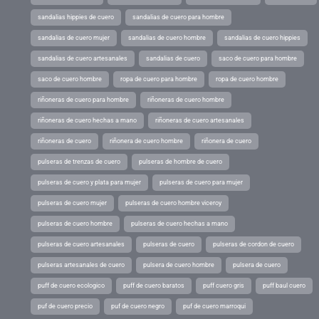
sandalias hippies de cuero
sandalias de cuero para hombre
sandalias de cuero mujer
sandalias de cuero hombre
sandalias de cuero hippies
sandalias de cuero artesanales
sandalias de cuero
saco de cuero para hombre
saco de cuero hombre
ropa de cuero para hombre
ropa de cuero hombre
riñoneras de cuero para hombre
riñoneras de cuero hombre
riñoneras de cuero hechas a mano
riñoneras de cuero artesanales
riñoneras de cuero
riñonera de cuero hombre
riñonera de cuero
pulseras de trenzas de cuero
pulseras de hombre de cuero
pulseras de cuero y plata para mujer
pulseras de cuero para mujer
pulseras de cuero mujer
pulseras de cuero hombre viceroy
pulseras de cuero hombre
pulseras de cuero hechas a mano
pulseras de cuero artesanales
pulseras de cuero
pulseras de cordon de cuero
pulseras artesanales de cuero
pulsera de cuero hombre
pulsera de cuero
puff de cuero ecologico
puff de cuero baratos
puff cuero gris
puff baul cuero
puf de cuero precio
puf de cuero negro
puf de cuero marroqui