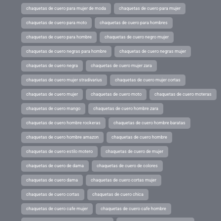
chaquetas de cuero para mujer de moda
chaquetas de cuero para mujer
chaquetas de cuero para moto
chaquetas de cuero para hombres
chaquetas de cuero para hombre
chaquetas de cuero negro mujer
chaquetas de cuero negras para hombre
chaquetas de cuero negras mujer
chaquetas de cuero negra
chaquetas de cuero mujer zara
chaquetas de cuero mujer stradivarius
chaquetas de cuero mujer cortas
chaquetas de cuero mujer
chaquetas de cuero moto
chaquetas de cuero moteras
chaquetas de cuero mango
chaquetas de cuero hombre zara
chaquetas de cuero hombre rockeras
chaquetas de cuero hombre baratas
chaquetas de cuero hombre amazon
chaquetas de cuero hombre
chaquetas de cuero estilo motero
chaquetas de cuero de mujer
chaquetas de cuero de dama
chaquetas de cuero de colores
chaquetas de cuero dama
chaquetas de cuero cortas mujer
chaquetas de cuero cortas
chaquetas de cuero chica
chaquetas de cuero cafe mujer
chaquetas de cuero cafe hombre