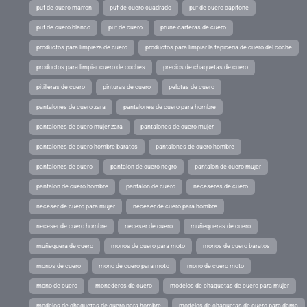
puf de cuero marron
puf de cuero cuadrado
puf de cuero capitone
puf de cuero blanco
puf de cuero
prune carteras de cuero
productos para limpieza de cuero
productos para limpiar la tapiceria de cuero del coche
productos para limpiar cuero de coches
precios de chaquetas de cuero
pitilleras de cuero
pinturas de cuero
pelotas de cuero
pantalones de cuero zara
pantalones de cuero para hombre
pantalones de cuero mujer zara
pantalones de cuero mujer
pantalones de cuero hombre baratos
pantalones de cuero hombre
pantalones de cuero
pantalon de cuero negro
pantalon de cuero mujer
pantalon de cuero hombre
pantalon de cuero
neceseres de cuero
neceser de cuero para mujer
neceser de cuero para hombre
neceser de cuero hombre
neceser de cuero
muñequeras de cuero
muñequera de cuero
monos de cuero para moto
monos de cuero baratos
monos de cuero
mono de cuero para moto
mono de cuero moto
mono de cuero
monederos de cuero
modelos de chaquetas de cuero para mujer
modelos de chaquetas de cuero para hombre
modelos de chaquetas de cuero para dama