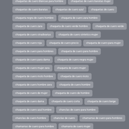
chaquetas de cuero blancas para hombre
chaquetas de cuero baratas mujer
chaquetas de cuero baratas
chaquetas de cuero azul
chaquetas de cuero
chaqueta negra de cuero hombre
chaqueta de cuero zara hombre
chaqueta de cuero zara
chaqueta de cuero verde hombre
chaqueta de cuero verde
chaqueta de cuero stradivarius
chaqueta de cuero sintetico mujer
chaqueta de cuero roja
chaqueta de cuero precio
chaqueta de cuero para mujer
chaqueta de cuero para hombres
chaqueta de cuero para hombre
chaqueta de cuero para dama
chaqueta de cuero negra mujer
chaqueta de cuero mujer zara
chaqueta de cuero mujer
chaqueta de cuero moto hombre
chaqueta de cuero moto
chaqueta de cuero hombre zara
chaqueta de cuero hombre
chaqueta de cuero de mujer
chaqueta de cuero de hombre
chaqueta de cuero dama
chaqueta de cuero corta
chaqueta de cuero beige
chaqueta de cuero azul hombre
chanclas de cuero para hombre
chanclas de cuero hombre
chanclas de cuero
chamarras de cuero para hombres
chamarras de cuero para hombre
chamarra de cuero mujer