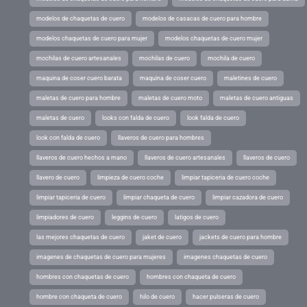
modelos de chaquetas de cuero
modelos de casacas de cuero para hombre
modelos chaquetas de cuero para mujer
modelos chaquetas de cuero mujer
mochilas de cuero artesanales
mochilas de cuero
mochila de cuero
maquina de coser cuero barata
maquina de coser cuero
maletines de cuero
maletas de cuero para hombre
maletas de cuero moto
maletas de cuero antiguas
maletas de cuero
looks con falda de cuero
look falda de cuero
look con falda de cuero
llaveros de cuero para hombres
llaveros de cuero hechos a mano
llaveros de cuero artesanales
llaveros de cuero
llavero de cuero
limpieza de cuero coche
limpiar tapiceria de cuero coche
limpiar tapiceria de cuero
limpiar chaqueta de cuero
limpiar cazadora de cuero
limpiadores de cuero
leggins de cuero
latigos de cuero
las mejores chaquetas de cuero
jaket de cuero
jackets de cuero para hombre
imagenes de chaquetas de cuero para mujeres
imagenes chaquetas de cuero
hombres con chaquetas de cuero
hombres con chaqueta de cuero
hombre con chaqueta de cuero
hilo de cuero
hacer pulseras de cuero