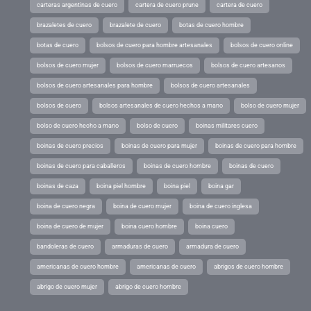
carteras argentinas de cuero
cartera de cuero prune
cartera de cuero
brazaletes de cuero
brazalete de cuero
botas de cuero hombre
botas de cuero
bolsos de cuero para hombre artesanales
bolsos de cuero online
bolsos de cuero mujer
bolsos de cuero marruecos
bolsos de cuero artesanos
bolsos de cuero artesanales para hombre
bolsos de cuero artesanales
bolsos de cuero
bolsos artesanales de cuero hechos a mano
bolso de cuero mujer
bolso de cuero hecho a mano
bolso de cuero
boinas militares cuero
boinas de cuero precios
boinas de cuero para mujer
boinas de cuero para hombre
boinas de cuero para caballeros
boinas de cuero hombre
boinas de cuero
boinas de caza
boina piel hombre
boina piel
boina gar
boina de cuero negra
boina de cuero mujer
boina de cuero inglesa
boina de cuero de mujer
boina cuero hombre
boina cuero
bandoleras de cuero
armaduras de cuero
armadura de cuero
americanas de cuero hombre
americanas de cuero
abrigos de cuero hombre
abrigo de cuero mujer
abrigo de cuero hombre