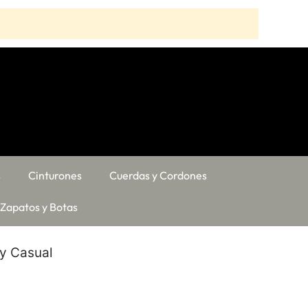
s
Cinturones
Cuerdas y Cordones
Zapatos y Botas
y Casual