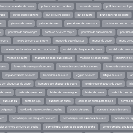
lseras artesanales de cuero
pulsera de cuero hombre
pulsera de cuero
puff de cuero ecologic
rado
puf de cuero capitone
puf de cuero blanco
puf de cuero
prune carteras de cuero
ero
pinturas de cuero
pelotas de cuero
pantalones de cuero zara
pantalones de cuero p
o
pantalon de cuero negro
pantalon de cuero mujer
pantalon de cuero hombre
pantalon d
 cuero
monos de cuero para moto
monos de cuero baratos
monos de cuero
mono de cu
modelos de chaquetas de cuero para dama
modelos de chaquetas de cuero
modelos de casaca
mochila de cuero
maquina de coser cuero barata
maquina de coser cuero
maletines de 
cuero
llaveros de cuero para hombres
llaveros de cuero hechos a mano
llaveros de cuero arte
limpiar cazadora de cuero
limpiadores de cuero
leggins de cuero
latigos de cuero
la
 con chaquetas de cuero
hombres con chaqueta de cuero
hombre con chaqueta de cuero
hil
 de cuero
faldas de cuero zara
faldas de cuero negras
faldas de cuero
falda tubo de cuer
cuero de pu
cuero de la pu
cuchillos de cuero
correas de cuero para relojes
correas de
a colgantes
cordon de cuero con cierre de plata
cordon de cuero
converse negras de cuero
uero
como limpiar una chaqueta de cuero
como limpiar una cazadora de cuero
como limpiar ta
iar asientos de cuero del coche
como limpiar asientos de cuero de coche
como combinar una falda 