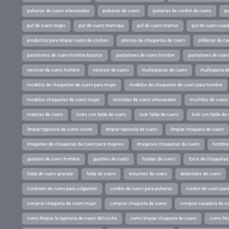
pulseras de cuero artesanales
pulseras de cuero
pulseras de cordon de cuero
pu
puf de cuero negro
puf de cuero marroqui
puf de cuero marron
puf de cuero cuad
productos para limpiar cuero de coches
precios de chaquetas de cuero
pitilleras de cu
pantalones de cuero hombre baratos
pantalones de cuero hombre
pantalones de cuer
neceser de cuero hombre
neceser de cuero
muñequeras de cuero
muñequera de
modelos de chaquetas de cuero para mujer
modelos de chaquetas de cuero para hombre
modelos chaquetas de cuero mujer
mochilas de cuero artesanales
mochilas de cuero
maletas de cuero
looks con falda de cuero
look falda de cuero
look con falda de 
limpiar tapiceria de cuero coche
limpiar tapiceria de cuero
limpiar chaqueta de cuero
imagenes de chaquetas de cuero para mujeres
imagenes chaquetas de cuero
hombres
guantes de cuero hombre
guantes de cuero
fundas de cuero
fotos de chaquetas
falda de cuero granate
falda de cuero
estuches de cuero
delantales de cuero
cordones de cuero para colgantes
cordon de cuero para pulseras
cordon de cuero par
comprar chaqueta de cuero mujer
comprar chaqueta de cuero
comprar cazadora de c
como limpiar la tapiceria de cuero del coche
como limpiar chaqueta de cuero
como limp