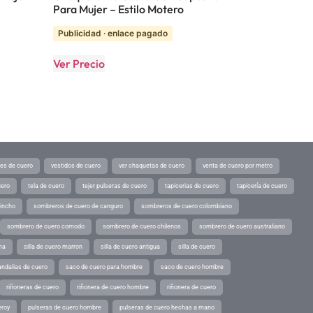
Para Mujer – Estilo Motero
Publicidad · enlace pagado
Ver Precio
tes de cuero
vestidos de cuero
ver chaquetas de cuero
venta de cuero por metro
uero
tela de cuero
tejer pulseras de cuero
tapicerias de cuero
tapicería de cuero
pincho
sombreros de cuero de canguro
sombreros de cuero colombiano
sombrero de cuero comodo
sombrero de cuero chilenos
sombrero de cuero australiano
ina
silla de cuero marron
silla de cuero antigua
silla de cuero
andalias de cuero
saco de cuero para hombre
saco de cuero hombre
riñoneras de cuero
riñonera de cuero hombre
riñonera de cuero
eroy
pulseras de cuero hombre
pulseras de cuero hechas a mano