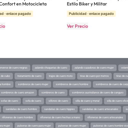
y Confort en Motocicleta
Estilo Biker y Militar
ad · enlace pagado
Publicidad · enlace pagado
cio
Ver Precio
converse de cuero negras
zalando chaquetas de cuero
zalando cazadoras de cuero mujer
volan
a de cubo
tratamiento de cuero
trajes de cuero moto
tiras de cuero por metros
tiras de c
ra hombre
sombreros de cuero mujer
sombreros de cuero hombre
sombreros de cuero de car
sombreros de cuero amazon
sombreros de cuero
sombreros australianos de cuero de canguro
sofas de cuero
sofa de cuero
sillones de cuero
silla de cuero y metal
silla de cuero ofic
sandalias de cuero hombre
sandalias de cuero hippies
sandalias de cuero artesanales
s
riñoneras de cuero hombre
riñoneras de cuero hechas a mano
riñoneras de cuero artesanales
ara mujer
pulseras de cuero para mujer
pulseras de cuero mujer
pulseras de cuero hombre vic