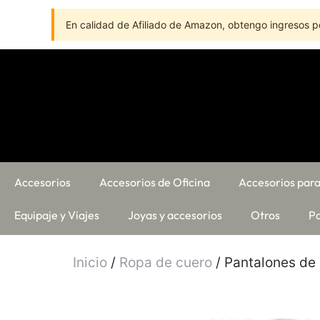
En calidad de Afiliado de Amazon, obtengo ingresos po
Accesorios
Accesorios de Oficina
Accesorios para
Equipaje y Viajes
Joyas y accesorios
Otros
Pa
Inicio
/
Ropa de cuero
/ Pantalones de