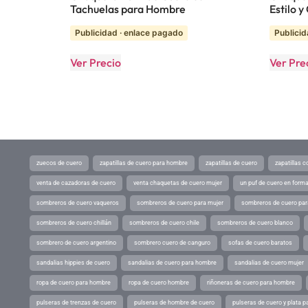
Tachuelas para Hombre
Estilo 
Publicidad · enlace pagado
Publicid
Ver Precio
Ver Pre
zuecos de cuero
zapatillas de cuero para hombre
zapatillas de cuero
zapatillas 
venta de cazadoras de cuero
venta chaquetas de cuero mujer
un puf de cuero en form
sombreros de cuero vaqueros
sombreros de cuero para mujer
sombreros de cuero pa
sombreros de cuero chillán
sombreros de cuero chile
sombreros de cuero blanco
sombrero de cuero argentino
sombrero cuero de canguro
sofas de cuero baratos
sandalias hippies de cuero
sandalias de cuero para hombre
sandalias de cuero mujer
ropa de cuero para hombre
ropa de cuero hombre
riñoneras de cuero para hombre
pulseras de trenzas de cuero
pulseras de hombre de cuero
pulseras de cuero y plata p