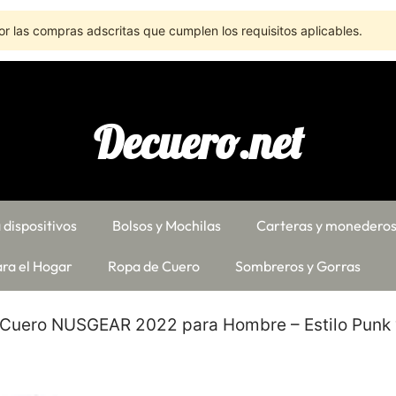
r las compras adscritas que cumplen los requisitos aplicables.
Decuero.net
 dispositivos
Bolsos y Mochilas
Carteras y monedero
ra el Hogar
Ropa de Cuero
Sombreros y Gorras
 Cuero NUSGEAR 2022 para Hombre – Estilo Punk 