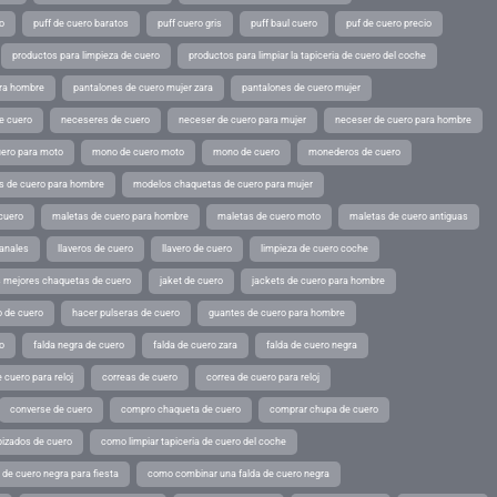
o
puff de cuero baratos
puff cuero gris
puff baul cuero
puf de cuero precio
productos para limpieza de cuero
productos para limpiar la tapiceria de cuero del coche
ara hombre
pantalones de cuero mujer zara
pantalones de cuero mujer
e cuero
neceseres de cuero
neceser de cuero para mujer
neceser de cuero para hombre
ero para moto
mono de cuero moto
mono de cuero
monederos de cuero
s de cuero para hombre
modelos chaquetas de cuero para mujer
cuero
maletas de cuero para hombre
maletas de cuero moto
maletas de cuero antiguas
sanales
llaveros de cuero
llavero de cuero
limpieza de cuero coche
s mejores chaquetas de cuero
jaket de cuero
jackets de cuero para hombre
o de cuero
hacer pulseras de cuero
guantes de cuero para hombre
o
falda negra de cuero
falda de cuero zara
falda de cuero negra
 cuero para reloj
correas de cuero
correa de cuero para reloj
converse de cuero
compro chaqueta de cuero
comprar chupa de cuero
pizados de cuero
como limpiar tapiceria de cuero del coche
de cuero negra para fiesta
como combinar una falda de cuero negra