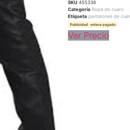
SKU
455336
Categoría
Ropa de cuero
Etiqueta
pantalones de cue
Publicidad · enlace pagado
Ver Precio